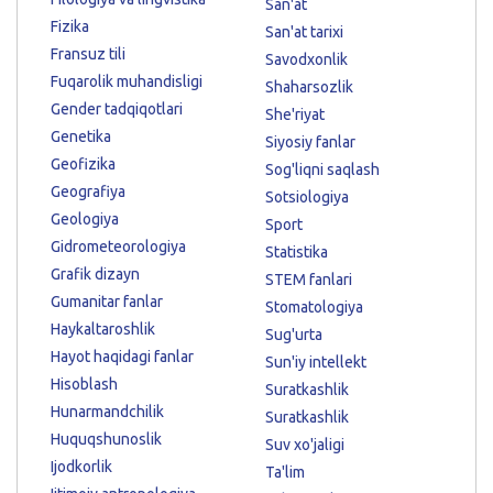
San'at
Fizika
San'at tarixi
Fransuz tili
Savodxonlik
Fuqarolik muhandisligi
Shaharsozlik
Gender tadqiqotlari
She'riyat
Genetika
Siyosiy fanlar
Geofizika
Sog'liqni saqlash
Geografiya
Sotsiologiya
Geologiya
Sport
Gidrometeorologiya
Statistika
Grafik dizayn
STEM fanlari
Gumanitar fanlar
Stomatologiya
Haykaltaroshlik
Sug'urta
Hayot haqidagi fanlar
Sun'iy intellekt
Hisoblash
Suratkashlik
Hunarmandchilik
Suratkashlik
Huquqshunoslik
Suv xo'jaligi
Ijodkorlik
Ta'lim