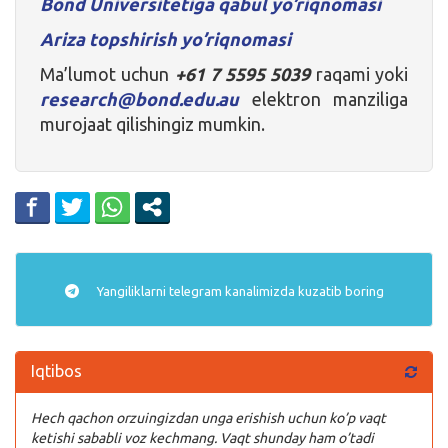
Bond Universitetiga qabul yo’riqnomasi
Ariza topshirish yo’riqnomasi
Ma’lumot uchun
+61 7 5595 5039
raqami yoki
research@bond.edu.au
elektron manziliga
murojaat qilishingiz mumkin.
Yangiliklarni
telegram
kanalimizda kuzatib boring
Iqtibos
Hech qachon orzuingizdan unga erishish uchun ko’p vaqt
ketishi sababli voz kechmang. Vaqt shunday ham o’tadi