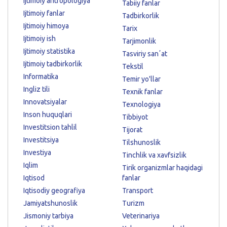
Ijtimoiy antropologiya
Tabiiy fanlar
Ijtimoiy fanlar
Tadbirkorlik
Ijtimoiy himoya
Tarix
Ijtimoiy ish
Tarjimonlik
Ijtimoiy statistika
Tasviriy sanʼat
Ijtimoiy tadbirkorlik
Tekstil
Informatika
Temir yo'llar
Ingliz tili
Texnik fanlar
Innovatsiyalar
Texnologiya
Inson huquqlari
Tibbiyot
Investitsion tahlil
Tijorat
Investitsiya
Tilshunoslik
Investiya
Tinchlik va xavfsizlik
Iqlim
Tirik organizmlar haqidagi
Iqtisod
fanlar
Iqtisodiy geografiya
Transport
Jamiyatshunoslik
Turizm
Jismoniy tarbiya
Veterinariya