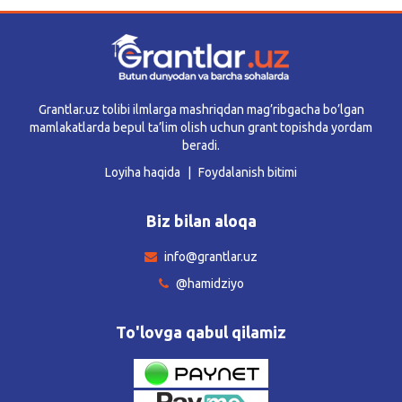
Grantlar.uz tolibi ilmlarga mashriqdan mag’ribgacha bo’lgan
mamlakatlarda bepul ta’lim olish uchun grant topishda yordam
beradi.
Loyiha haqida
Foydalanish bitimi
Biz bilan aloqa
info@grantlar.uz
@hamidziyo
To'lovga qabul qilamiz