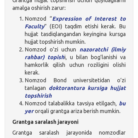
amalga oshirish zarur:
Nomzod “
Expression of Interest to
Faculty
” (EOI) taqdim etishi kerak. Bu
hujjat tasdiqlangandan keyingina kursga
hujjat topshirish mumkin.
Nomzod o’zi uchun
nazoratchi (ilmiy
rahbar) topish
i, u bilan bog’lanishi va
hamkorlik qilish uchun roziligini olishi
kerak.
Nomzod Bond universitetidan o’zi
tanlagan
doktorantura kursiga hujjat
topshirish
Nomzod talabalikka tavsiya etilgach,
bu
yer
orqali grantga ariza berish mumkin.
Grantga saralash jarayoni
Grantga saralash jarayonida nomzodlar