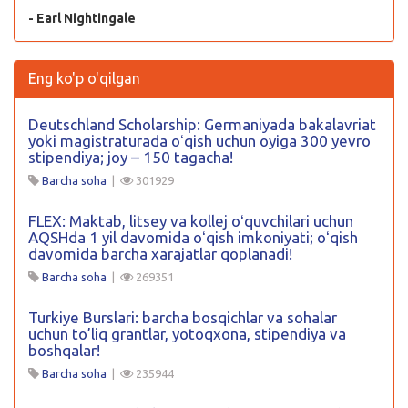
- Earl Nightingale
Eng ko'p o'qilgan
Deutschland Scholarship: Germaniyada bakalavriat
yoki magistraturada oʻqish uchun oyiga 300 yevro
stipendiya; joy – 150 tagacha!
Barcha soha
|
301929
FLEX: Maktab, litsey va kollej oʻquvchilari uchun
AQSHda 1 yil davomida oʻqish imkoniyati; oʻqish
davomida barcha xarajatlar qoplanadi!
Barcha soha
|
269351
Turkiye Burslari: barcha bosqichlar va sohalar
uchun to’liq grantlar, yotoqxona, stipendiya va
boshqalar!
Barcha soha
|
235944