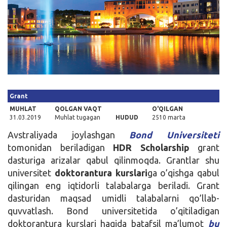
Kirish
Grant
MUHLAT
QOLGAN VAQT
O'QILGAN
31.03.2019
Muhlat tugagan
HUDUD
2510 marta
Avstraliyada joylashgan
Bond Universiteti
tomonidan beriladigan
HDR Scholarship
grant
dasturiga arizalar qabul qilinmoqda. Grantlar shu
universitet
doktorantura kurslari
ga o’qishga qabul
qilingan eng iqtidorli talabalarga beriladi. Grant
dasturidan maqsad umidli talabalarni qo’llab-
quvvatlash. Bond universitetida o’qitiladigan
doktorantura kurslari haqida batafsil ma’lumot
bu