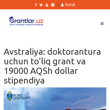
Kirish
|
Grantlar
Tanlovlar
Avstraliya: doktorantura
Ishlar
uchun to’liq grant va
Kurslar
19000 AQSh dollar
Blog
stipendiya
Yana
Qidirish