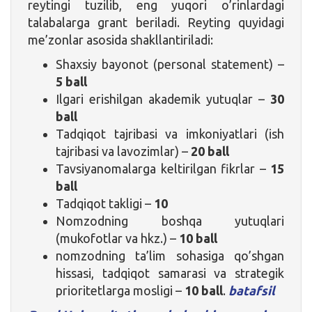
reytingi tuzilib, eng yuqori o’rinlardagi
talabalarga grant beriladi. Reyting quyidagi
me’zonlar asosida shakllantiriladi:
Shaxsiy bayonot (personal statement) –
5 ball
Ilgari erishilgan akademik yutuqlar –
30
ball
Tadqiqot tajribasi va imkoniyatlari (ish
tajribasi va lavozimlar) –
20 ball
Tavsiyanomalarga keltirilgan fikrlar –
15
ball
Tadqiqot takligi –
10
Nomzodning boshqa yutuqlari
(mukofotlar va hkz.) –
10 ball
nomzodning ta’lim sohasiga qo’shgan
hissasi, tadqiqot samarasi va strategik
prioritetlarga mosligi –
10 ball
.
batafsil