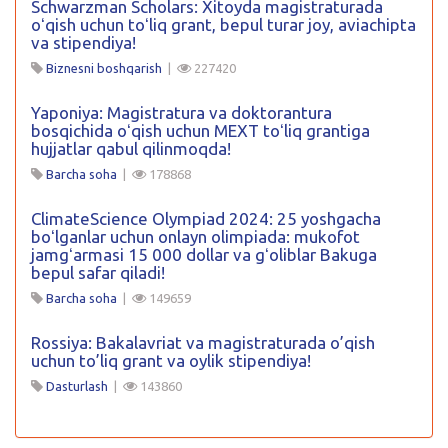
Schwarzman Scholars: Xitoyda magistraturada
oʻqish uchun toʻliq grant, bepul turar joy, aviachipta
va stipendiya!
Biznesni boshqarish
|
227420
Yaponiya: Magistratura va doktorantura
bosqichida oʻqish uchun MEXT toʻliq grantiga
hujjatlar qabul qilinmoqda!
Barcha soha
|
178868
ClimateScience Olympiad 2024: 25 yoshgacha
boʻlganlar uchun onlayn olimpiada: mukofot
jamgʻarmasi 15 000 dollar va gʻoliblar Bakuga
bepul safar qiladi!
Barcha soha
|
149659
Rossiya: Bakalavriat va magistraturada o’qish
uchun to’liq grant va oylik stipendiya!
Dasturlash
|
143860