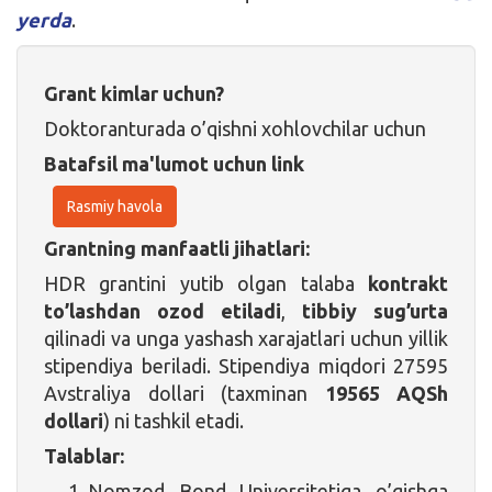
yerda
.
Grant kimlar uchun?
Doktoranturada o’qishni xohlovchilar uchun
Batafsil ma'lumot uchun link
Rasmiy havola
Grantning manfaatli jihatlari:
HDR grantini yutib olgan talaba
kontrakt
to’lashdan ozod etiladi
,
tibbiy sug’urta
qilinadi va unga yashash xarajatlari uchun yillik
stipendiya beriladi. Stipendiya miqdori 27595
Avstraliya dollari (taxminan
19565 AQSh
dollari
) ni tashkil etadi.
Talablar:
Nomzod Bond Universitetiga o’qishga