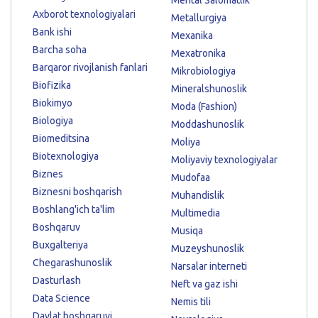
Axborot texnologiyalari
Metallurgiya
Bank ishi
Mexanika
Barcha soha
Mexatronika
Barqaror rivojlanish fanlari
Mikrobiologiya
Biofizika
Mineralshunoslik
Biokimyo
Moda (Fashion)
Biologiya
Moddashunoslik
Biomeditsina
Moliya
Biotexnologiya
Moliyaviy texnologiyalar
Biznes
Mudofaa
Biznesni boshqarish
Muhandislik
Boshlang'ich ta'lim
Multimedia
Boshqaruv
Musiqa
Buxgalteriya
Muzeyshunoslik
Chegarashunoslik
Narsalar interneti
Dasturlash
Neft va gaz ishi
Data Science
Nemis tili
Davlat boshqaruvi