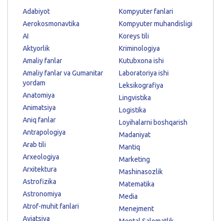
Adabiyot
Kompyuter fanlari
Aerokosmonavtika
Kompyuter muhandisligi
AI
Koreys tili
Aktyorlik
Kriminologiya
Amaliy fanlar
Kutubxona ishi
Amaliy fanlar va Gumanitar
Laboratoriya ishi
yordam
Leksikografiya
Anatomiya
Lingvistika
Animatsiya
Logistika
Aniq fanlar
Loyihalarni boshqarish
Antrapologiya
Madaniyat
Arab tili
Mantiq
Arxeologiya
Marketing
Arxitektura
Mashinasozlik
Astrofizika
Matematika
Astronomiya
Media
Atrof-muhit fanlari
Menejment
Aviatsiya
Mental Salomatlik