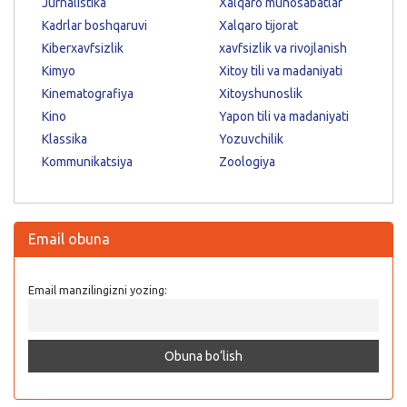
Jurnalistika
Xalqaro munosabatlar
Kadrlar boshqaruvi
Xalqaro tijorat
Kiberxavfsizlik
xavfsizlik va rivojlanish
Kimyo
Xitoy tili va madaniyati
Kinematografiya
Xitoyshunoslik
Kino
Yapon tili va madaniyati
Klassika
Yozuvchilik
Kommunikatsiya
Zoologiya
Email obuna
Email manzilingizni yozing: