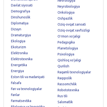
Nevrologiya
Davlat siyosati
Neyrobiologiya
Demografiya
Onkologiya
Dinshunoslik
Oshpazlik
Diplomatiya
Oziq-ovqat sanoati
Dizayn
Oziq-ovqat xavfsizligi
Dramaturgiya
Oʻrmon xoʻjaligi
Ekologiya
Pedagogika
Ekoturizm
Planetologiya
Elektronika
Psixologiya
Elektrotexnika
Qishloq xo'jaligi
Energetika
Qurilish
Energiya
Raqamli texnologiyalar
Eston tili va madaniyati
Raqqoslik
Falsafa
Rassomchilik
Fan va texnologiyalar
Robototexnika
Fanlar
Rus tili
Farmatsevtika
Salomatlik
Filologiya va lingvistika