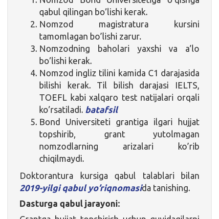
qabul qilingan bo’lishi kerak.
Nomzod magistratura kursini
tamomlagan bo’lishi zarur.
Nomzodning baholari yaxshi va a’lo
bo’lishi kerak.
Nomzod ingliz tilini kamida C1 darajasida
bilishi kerak. Til bilish darajasi IELTS,
TOEFL kabi xalqaro test natijalari orqali
ko’rsatiladi.
batafsil
Bond Universiteti grantiga ilgari hujjat
topshirib, grant yutolmagan
nomzodlarning arizalari ko’rib
chiqilmaydi.
Doktorantura kursiga qabul talablari bilan
2019-yilgi qabul yo’riqnomasi
da tanishing.
Dasturga qabul jarayoni:
Grantga hujjat topshirish uchun quyidagilarni