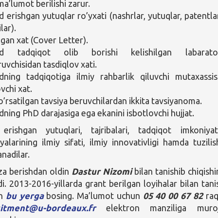
ma’lumot berilishi zarur.
erishgan yutuqlar ro’yxati (nashrlar, yutuqlar, patentla
lar).
ilgan xat (Cover Letter).
 tadqiqot olib borishi kelishilgan labarator
uvchisidan tasdiqlov xati.
ning tadqiqotiga ilmiy rahbarlik qiluvchi mutaxassi
vchi xat.
o’rsatilgan tavsiya beruvchilardan ikkita tavsiyanoma.
ing PhD darajasiga ega ekanini isbotlovchi hujjat.
rishgan yutuqlari, tajribalari, tadqiqot imkoniyatl
alarining ilmiy sifati, ilmiy innovativligi hamda tuzilis
nadilar.
za berishdan oldin
Dastur Nizomi
bilan tanishib chiqishi
di. 2013-2016-yillarda grant berilgan loyihalar bilan tani
un
bu yerga
bosing. Ma’lumot uchun
05 40 00 67 82
raq
uitment@u-bordeaux.fr
elektron manziliga muroj