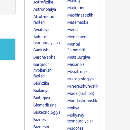
Mantiq
Astrofizika
Marketing
Astronomiya
Mashinasozlik
Atrof-muhit
fanlari
Matematika
Aviatsiya
Media
Axborot
Menejment
texnologiyalari
Mental
Bank ishi
Salomatlik
Barcha soha
Metallurgiya
Barqaror
Mexanika
rivojlanish
Mexatronika
fanlari
Mikrobiologiya
Biofizika
Mineralshunoslik
Biokimyo
Moda (Fashion)
Biologiya
Moddashunoslik
Biomeditsina
Moliya
Biotexnologiya
Moliyaviy
Biznes
texnologiyalar
Biznesni
Mudofaa