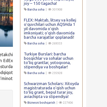
joy – 150 tagacha!
Barcha soha
|
301908
FLEX: Maktab, litsey va kollej
oʻquvchilari uchun AQSHda 1
yil davomida oʻqish
imkoniyati; oʻqish davomida
barcha xarajatlar qoplanadi!
Barcha soha
|
269333
Turkiye Burslari: barcha
etakchi
bosqichlar va sohalar uchun
an EdEx
to’liq grantlar, yotoqxona,
asturda
stipendiya va boshqalar!
adqiqot
Barcha soha
|
235928
’minot
Schwarzman Scholars: Xitoyda
magistraturada oʻqish uchun
toʻliq grant, bepul turar joy,
aviachipta va stipendiya!
Biznesni boshqarish
|
227406