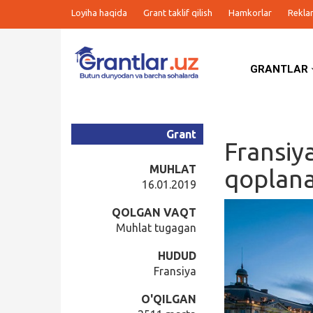
Loyiha haqida
Grant taklif qilish
Hamkorlar
Rekla
GRANTLAR
Grantlar
Tanlovlar
Grant
Fransiya
Ishlar
MUHLAT
qoplana
16.01.2019
Kurslar
QOLGAN VAQT
Muhlat tugagan
Blog
HUDUD
Fransiya
Yana
O'QILGAN