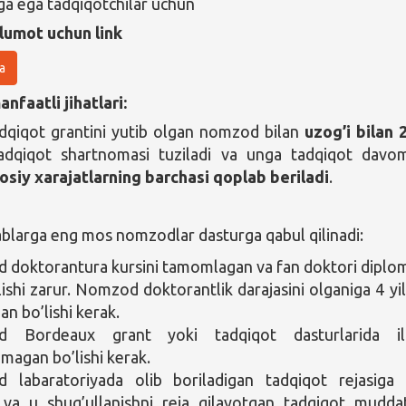
ga ega tadqiqotchilar uchun
lumot uchun link
a
nfaatli jihatlari:
dqiqot grantini yutib olgan nomzod bilan
uzog’i bilan 2
dqiqot shartnomasi tuziladi va unga tadqiqot davo
osiy xarajatlarning barchasi qoplab beriladi
.
ablarga eng mos nomzodlar dasturga qabul qilinadi:
doktorantura kursini tamomlagan va fan doktori diplo
lishi zarur. Nomzod doktorantlik darajasini olganiga 4 yi
n bo’lishi kerak.
 Bordeaux grant yoki tadqiqot dasturlarida ilg
magan bo’lishi kerak.
 labaratoriyada olib boriladigan tadqiqot rejasiga
i va u shug’ullanishni reja qilayotgan tadqiqot mudda