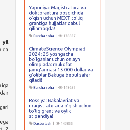
Yaponiya: Magistratura va
doktorantura bosqichida
oʻqish uchun MEXT toʻliq
grantiga hujjatlar qabul
qilinmoqda!
Barcha soha
|
178857
 yil
ClimateScience Olympiad
mida
2024: 25 yoshgacha
boʻlganlar uchun onlayn
olimpiada: mukofot
jamgʻarmasi 15 000 dollar va
gʻoliblar Bakuga bepul safar
qiladi!
miga
Barcha soha
|
149652
ldan
Rossiya: Bakalavriat va
magistraturada o’qish uchun
ari
to’liq grant va oylik
stipendiya!
 ega
Dasturlash
|
143855
ti 2