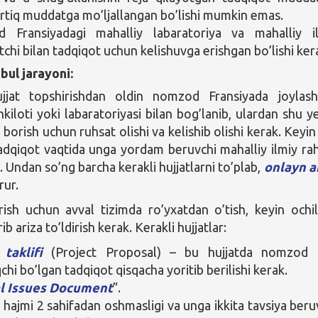
ortiq muddatga mo’ljallangan bo’lishi mumkin emas.
 Fransiyadagi mahalliy labaratoriya va mahalliy i
tchi bilan tadqiqot uchun kelishuvga erishgan bo’lishi ker
bul jarayoni:
jjat topshirishdan oldin nomzod Fransiyada joylas
kiloti yoki labaratoriyasi bilan bog’lanib, ulardan shu y
 borish uchun ruhsat olishi va kelishib olishi kerak. Keyin
adqiqot vaqtida unga yordam beruvchi mahalliy ilmiy ra
. Undan so’ng barcha kerakli hujjatlarni to’plab,
onlayn a
rur.
rish uchun avval tizimda ro’yxatdan o’tish, keyin ochi
b ariza to’ldirish kerak. Kerakli hujjatlar:
taklifi
(Project Proposal) – bu hujjatda nomzod 
hi bo’lgan tadqiqot qisqacha yoritib berilishi kerak.
al Issues Document
”.
 hajmi 2 sahifadan oshmasligi va unga ikkita tavsiya beru