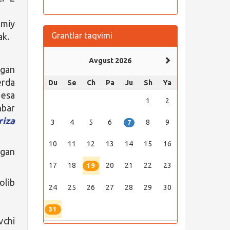
lmiy
Grantlar taqvimi
ak.
Avgust 2026
hgan
erda
Du
Se
Ch
Pa
Ju
Sh
Ya
 esa
1
2
hbar
riza
3
4
5
6
8
9
7
10
11
12
13
14
15
16
lgan
17
18
20
21
22
23
19
olib
24
25
26
27
28
29
30
31
vchi