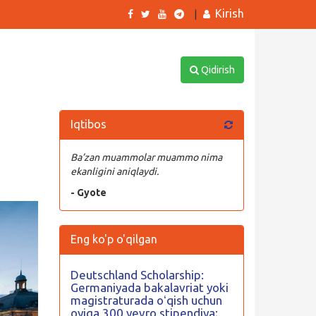
Kirish
|
Qidirish
Iqtibos
Ba’zan muammolar muammo nima
ekanligini aniqlaydi.
- Gyote
Eng ko'p o'qilgan
Deutschland Scholarship:
Germaniyada bakalavriat yoki
magistraturada oʻqish uchun
oyiga 300 yevro stipendiya;