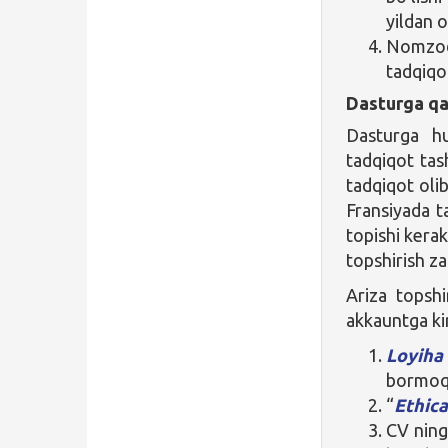
yildan 
Nomzod
tadqiqo
Dasturga qa
Dasturga hu
tadqiqot tash
tadqiqot olib
Fransiyada t
topishi kerak
topshirish za
Ariza topshi
akkauntga kiri
Loyiha 
bormoqc
“
Ethic
CV ning