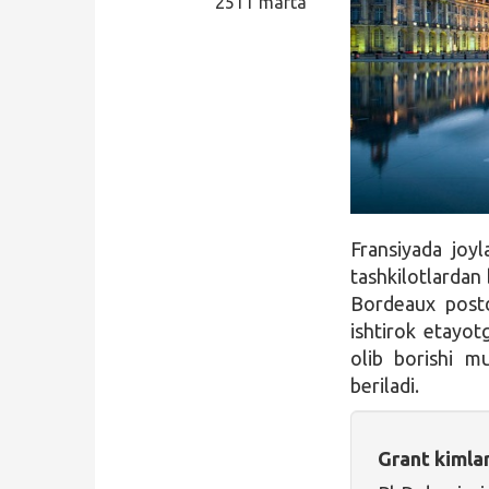
2511 marta
Qidirish
Kirish
Fransiyada joy
tashkilotlardan 
Bordeaux postd
ishtirok etayot
olib borishi m
beriladi.
Grant kimla