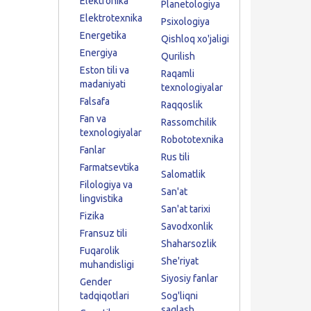
Elektronika
Planetologiya
Elektrotexnika
Psixologiya
Energetika
Qishloq xo'jaligi
Energiya
Qurilish
Eston tili va
Raqamli
madaniyati
texnologiyalar
Falsafa
Raqqoslik
Fan va
Rassomchilik
texnologiyalar
Robototexnika
Fanlar
Rus tili
Farmatsevtika
Salomatlik
Filologiya va
San'at
lingvistika
San'at tarixi
Fizika
Savodxonlik
Fransuz tili
Shaharsozlik
Fuqarolik
She'riyat
muhandisligi
Siyosiy fanlar
Gender
tadqiqotlari
Sog'liqni
saqlash