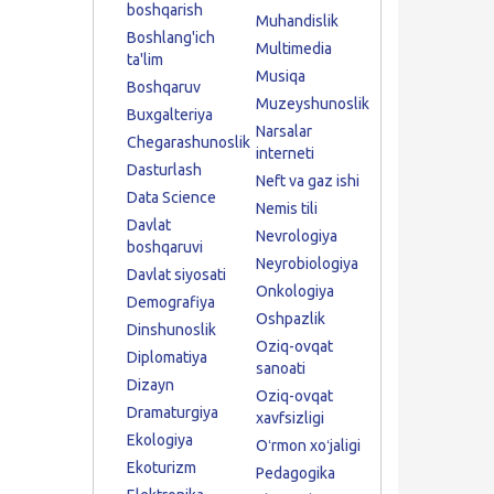
boshqarish
Muhandislik
Boshlang'ich
Multimedia
ta'lim
Musiqa
Boshqaruv
Muzeyshunoslik
Buxgalteriya
Narsalar
Chegarashunoslik
interneti
Dasturlash
Neft va gaz ishi
Data Science
Nemis tili
Davlat
Nevrologiya
boshqaruvi
Neyrobiologiya
Davlat siyosati
Onkologiya
Demografiya
Oshpazlik
Dinshunoslik
Oziq-ovqat
Diplomatiya
sanoati
Dizayn
Oziq-ovqat
Dramaturgiya
xavfsizligi
Ekologiya
Oʻrmon xoʻjaligi
Ekoturizm
Pedagogika