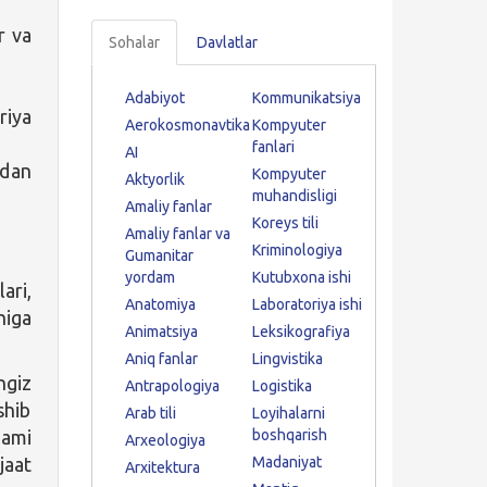
r va
Sohalar
Davlatlar
Adabiyot
Kommunikatsiya
iya
Aerokosmonavtika
Kompyuter
fanlari
AI
sdan
Kompyuter
Aktyorlik
muhandisligi
Amaliy fanlar
Koreys tili
Amaliy fanlar va
Kriminologiya
Gumanitar
yordam
Kutubxona ishi
ari,
Anatomiya
Laboratoriya ishi
higa
Animatsiya
Leksikografiya
Aniq fanlar
Lingvistika
ngiz
Antrapologiya
Logistika
shib
Arab tili
Loyihalarni
ami
boshqarish
Arxeologiya
aat
Madaniyat
Arxitektura