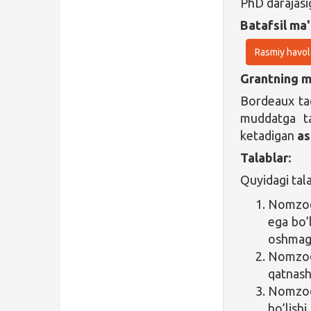
PhD darajasi
Batafsil ma'
Rasmiy havol
Grantning ma
Bordeaux ta
muddatga ta
ketadigan
as
Talablar:
Quyidagi tal
Nomzod 
ega bo’
oshmaga
Nomzod
qatnash
Nomzod
bo’lish