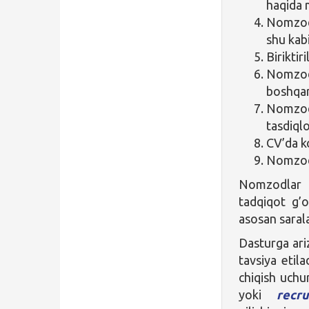
haqida 
Nomzod 
shu kabi
Biriktir
Nomzod
boshqar
Nomzod
tasdiqlo
CV’da k
Nomzodn
Nomzodlar e
tadqiqot g’oy
asosan sarala
Dasturga ari
tavsiya etila
chiqish uch
yoki
recr