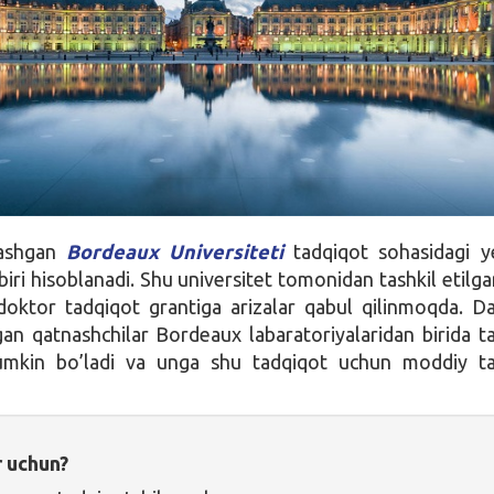
lashgan
Bordeaux Universiteti
tadqiqot sohasidagi y
biri hisoblanadi. Shu universitet tomonidan tashkil etilg
oktor tadqiqot grantiga arizalar qabul qilinmoqda. D
gan qatnashchilar Bordeaux labaratoriyalaridan birida t
umkin bo’ladi va unga shu tadqiqot uchun moddiy ta
r uchun?