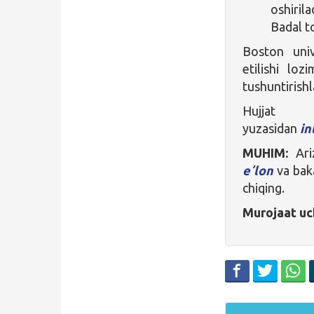
oshirila
Badal t
Boston univ
etilishi loz
tushuntirish
Hujjat
yuzasidan
i
MUHIM:
Ariz
eʼlon
va bak
chiqing.
Murojaat uc