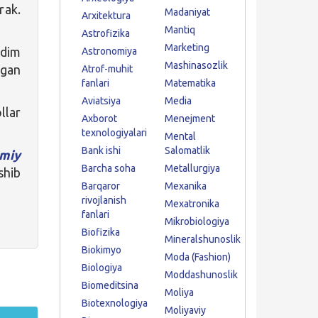
rak.
Madaniyat
Arxitektura
Mantiq
Astrofizika
Marketing
qdim
Astronomiya
Mashinasozlik
lgan
Atrof-muhit
fanlari
Matematika
Aviatsiya
Media
ar
Axborot
Menejment
texnologiyalari
Mental
Bank ishi
Salomatlik
miy
Barcha soha
Metallurgiya
shib
Barqaror
Mexanika
rivojlanish
Mexatronika
fanlari
Mikrobiologiya
Biofizika
Mineralshunoslik
Biokimyo
Moda (Fashion)
Biologiya
Moddashunoslik
Biomeditsina
Moliya
Biotexnologiya
Moliyaviy