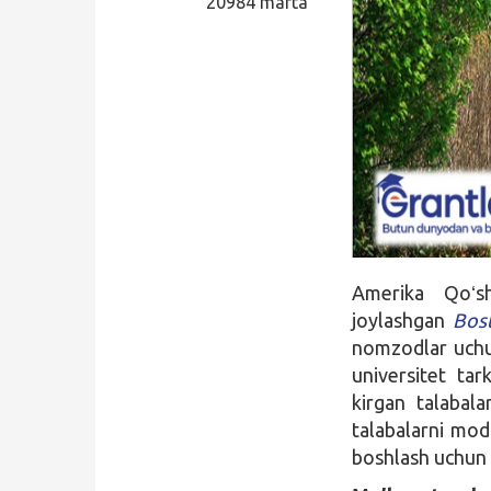
20984 marta
Qidirish
Kirish
Amerika Qoʻsh
joylashgan
Bost
nomzodlar uch
universitet tar
kirgan talabala
talabalarni mod
boshlash uchun 