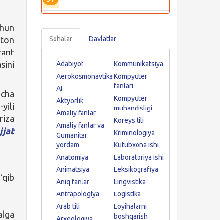
chun
ston
Sohalar
Davlatlar
rant
sini
Adabiyot
Kommunikatsiya
Aerokosmonavtika
Kompyuter
fanlari
AI
acha
Kompyuter
Aktyorlik
yili
muhandisligi
Amaliy fanlar
riza
Koreys tili
Amaliy fanlar va
jjat
Kriminologiya
Gumanitar
yordam
Kutubxona ishi
Anatomiya
Laboratoriya ishi
Animatsiya
Leksikografiya
ʻqib
Aniq fanlar
Lingvistika
Antrapologiya
Logistika
Arab tili
Loyihalarni
alga
boshqarish
Arxeologiya