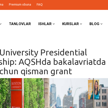
ma
Premium obuna
FAQ
TANLOVLAR
ISHLAR
KURSLAR
BLOG
University Presidential
ship: AQSHda bakalavriatda
uchun qisman grant