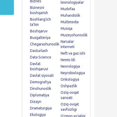
Biznes
texnologiyalar
Biznesni
Mudofaa
boshqarish
Muhandislik
Boshlang'ich
Multimedia
ta'lim
Musiqa
Boshqaruv
Muzeyshunoslik
Buxgalteriya
Narsalar
Chegarashunoslik
interneti
Dasturlash
Neft va gaz ishi
Data Science
Nemis tili
Davlat
Nevrologiya
boshqaruvi
Neyrobiologiya
Davlat siyosati
Onkologiya
Demografiya
Oshpazlik
Dinshunoslik
Oziq-ovqat
Diplomatiya
sanoati
Dizayn
Oziq-ovqat
Dramaturgiya
xavfsizligi
Ekologiya
Oʻrmon xoʻjaligi