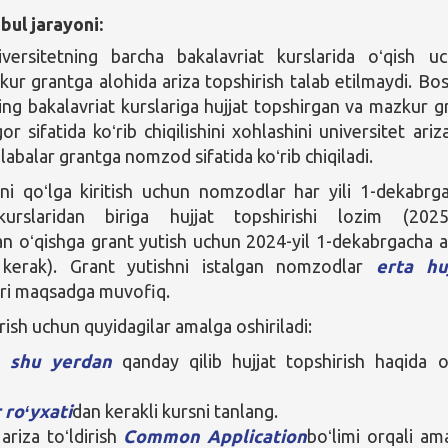
bul jarayoni:
iversitetning barcha bakalavriat kurslarida oʻqish u
zkur grantga alohida ariza topshirish talab etilmaydi. Bo
ning bakalavriat kurslariga hujjat topshirgan va mazkur g
r sifatida koʻrib chiqilishini xohlashini universitet ariza
labalar grantga nomzod sifatida koʻrib chiqiladi.
ni qoʻlga kiritish uchun nomzodlar har yili 1-dekabrg
kurslaridan biriga hujjat topshirishi lozim (2025-
n oʻqishga grant yutish uchun 2024-yil 1-dekabrgacha a
hi kerak). Grant yutishni istalgan nomzodlar
erta hu
ari maqsadga muvofiq.
rish uchun quyidagilar amalga oshiriladi:
b
shu yerdan
qanday qilib hujjat topshirish haqida o
 roʻyxati
dan kerakli kursni tanlang.
ariza toʻldirish
Common Application
boʻlimi orqali am