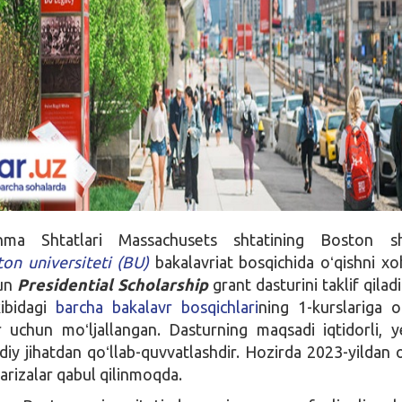
ma Shtatlari Massachusets shtatining Boston sh
on universiteti (BU)
bakalavriat bosqichida oʻqishni xo
un
Presidential Scholarship
grant dasturini taklif qilad
kibidagi
barcha bakalavr bosqichlari
ning 1-kurslariga o
r uchun moʻljallangan. Dasturning maqsadi iqtidorli, y
diy jihatdan qoʻllab-quvvatlashdir. Hozirda 2023-yildan o
arizalar qabul qilinmoqda.