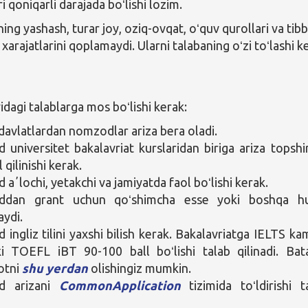
ri qoniqarli darajada boʻlishi lozim.
ing yashash, turar joy, oziq-ovqat, oʻquv qurollari va tibb
 xarajatlarini qoplamaydi. Ularni talabaning oʻzi toʻlashi k
agi talablarga mos boʻlishi kerak:
davlatlardan nomzodlar ariza bera oladi.
universitet bakalavriat kurslaridan biriga ariza topshir
 qilinishi kerak.
aʼlochi, yetakchi va jamiyatda faol boʻlishi kerak.
dan grant uchun qoʻshimcha esse yoki boshqa huj
aydi.
ingliz tilini yaxshi bilish kerak. Bakalavriatga IELTS ka
i TOEFL iBT 90-100 ball boʻlishi talab qilinadi. Bata
otni
shu yerdan
olishingiz mumkin.
d arizani
CommonApplication
tizimida toʻldirishi t