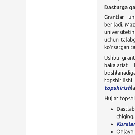
Dasturga qa
Grantlar un
beriladi. Ma
universiteti
uchun talabgo
koʻrsatgan ta
Ushbu grant
bakalariat 
boshlanadiga
topshirilis
topshirish
l
Hujjat topshi
Dastla
chiqing.
Kurslar
Onlayn 