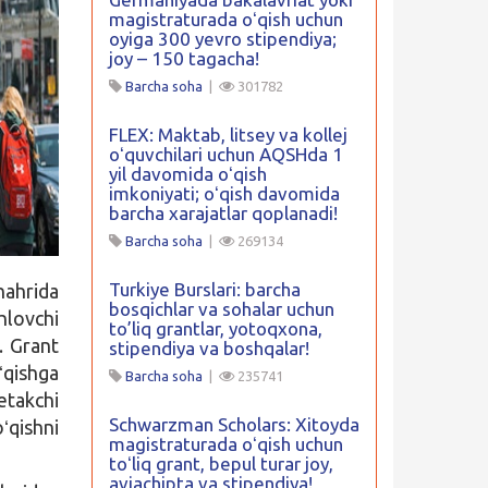
magistraturada oʻqish uchun
oyiga 300 yevro stipendiya;
joy – 150 tagacha!
Barcha soha
|
301782
FLEX: Maktab, litsey va kollej
oʻquvchilari uchun AQSHda 1
yil davomida oʻqish
imkoniyati; oʻqish davomida
barcha xarajatlar qoplanadi!
Barcha soha
|
269134
Turkiye Burslari: barcha
ahrida
bosqichlar va sohalar uchun
hlovchi
to’liq grantlar, yotoqxona,
i. Grant
stipendiya va boshqalar!
ʻqishga
Barcha soha
|
235741
etakchi
Schwarzman Scholars: Xitoyda
ʻqishni
magistraturada oʻqish uchun
toʻliq grant, bepul turar joy,
aviachipta va stipendiya!