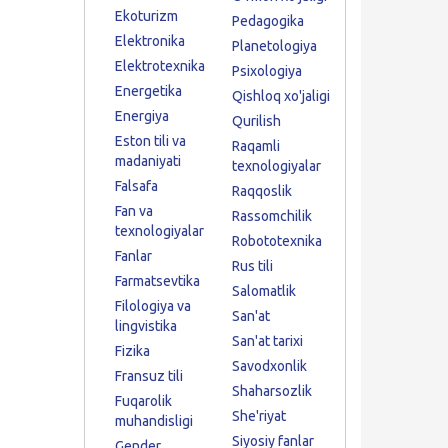
Ekoturizm
Pedagogika
Elektronika
Planetologiya
Elektrotexnika
Psixologiya
Energetika
Qishloq xo'jaligi
Energiya
Qurilish
Eston tili va
Raqamli
madaniyati
texnologiyalar
Falsafa
Raqqoslik
Fan va
Rassomchilik
texnologiyalar
Robototexnika
Fanlar
Rus tili
Farmatsevtika
Salomatlik
Filologiya va
San'at
lingvistika
San'at tarixi
Fizika
Savodxonlik
Fransuz tili
Shaharsozlik
Fuqarolik
She'riyat
muhandisligi
Siyosiy fanlar
Gender