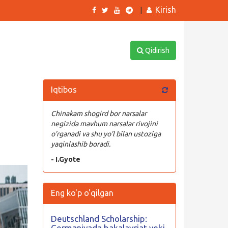
Kirish
|
Qidirish
Iqtibos
Chinakam shogird bor narsalar
negizida mavhum narsalar rivojini
o’rganadi va shu yo’l bilan ustoziga
yaqinlashib boradi.
- I.Gyote
Eng ko'p o'qilgan
Deutschland Scholarship:
Germaniyada bakalavriat yoki