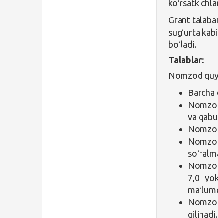
koʻrsatkichla
Grant talaban
sugʻurta kabi
boʻladi.
Talablar:
Nomzod quyid
Barcha 
Nomzod 
va qabul
Nomzod 
Nomzod
soʻralm
Nomzod 
7,0 yok
maʻlum
Nomzo
qilinadi.