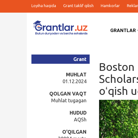
Loyiha haqida
Grant taklif qilish
Hamkorlar
Rekla
GRANTLAR
Grantlar
Tanlovlar
Grant
Boston 
Ishlar
MUHLAT
Scholar
01.12.2024
oʻqish 
Kurslar
QOLGAN VAQT
Muhlat tugagan
Blog
HUDUD
AQSh
Yana
O'QILGAN