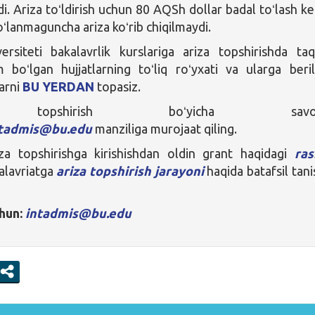
di. Ariza toʻldirish uchun 80 AQSh dollar badal toʻlash ke
oʻlanmaguncha ariza koʻrib chiqilmaydi.
ersiteti bakalavrlik kurslariga ariza topshirishda ta
im boʻlgan hujjatlarning toʻliq roʻyxati va ularga beri
larni
BU YERDAN
topasiz.
 topshirish boʻyicha savoll
ntadmis@bu.edu
manziliga murojaat qiling.
a topshirishga kirishishdan oldin grant haqidagi
ras
alavriatga
ariza topshirish jarayoni
haqida batafsil tani
hun:
intadmis@bu.edu