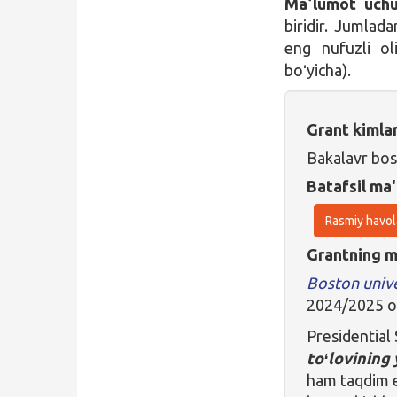
Maʼlumot uchu
biridir. Jumlad
eng nufuzli ol
boʻyicha).
Grant kimla
Bakalavr bos
Batafsil ma'
Rasmiy havol
Grantning ma
Boston unive
2024/2025 oʻ
Presidential 
toʻlovining 
ham taqdim et