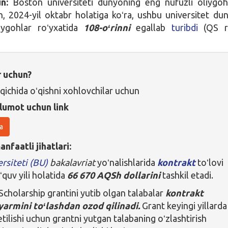
n:
Boston universiteti dunyoning eng nufuzli oliygoh
an, 2024-yil oktabr holatiga koʻra, ushbu universitet du
iygohlar roʻyxatida
108-oʻrinni
egallab
turibdi
(QS re
r uchun?
qichida oʻqishni xohlovchilar uchun
lumot uchun link
a
nfaatli jihatlari:
rsiteti (BU)
bakalavriat
yoʻnalishlarida
kontrakt
toʻlovi
quv yili holatida
66 670 AQSh dollarini
tashkil etadi.
Scholarship grantini yutib olgan talabalar
kontrakt
yarmini toʻlashdan ozod qilinadi.
Grant keyingi yillarda
ilishi uchun grantni yutgan talabaning oʻzlashtirish