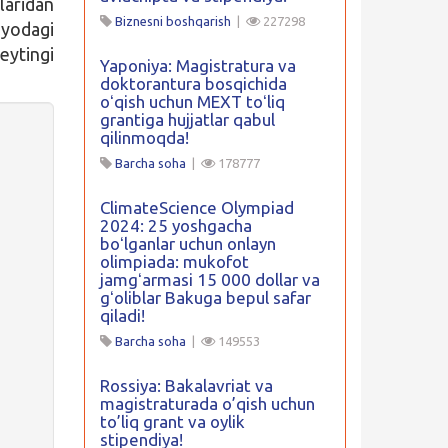
laridan
Biznesni boshqarish
|
227298
nyodagi
ytingi
Yaponiya: Magistratura va
doktorantura bosqichida
oʻqish uchun MEXT toʻliq
grantiga hujjatlar qabul
qilinmoqda!
Barcha soha
|
178777
ClimateScience Olympiad
2024: 25 yoshgacha
boʻlganlar uchun onlayn
olimpiada: mukofot
jamgʻarmasi 15 000 dollar va
gʻoliblar Bakuga bepul safar
qiladi!
Barcha soha
|
149553
Rossiya: Bakalavriat va
magistraturada o’qish uchun
to’liq grant va oylik
stipendiya!