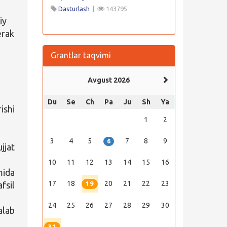
Dasturlash
|
143795
iy
erak
Grantlar taqvimi
Avgust 2026
Du
Se
Ch
Pa
Ju
Sh
Ya
ishi
1
2
3
4
5
7
8
9
6
jat
10
11
12
13
14
15
16
mida
17
18
20
21
22
23
fsil
19
24
25
26
27
28
29
30
alab
31