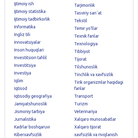
Ijtimoiy ish
Tarjimonlik
Ijtimoiy statistika
Tasviriy sanʼat
Ijtimoiy tadbirkorlik
Tekstil
Informatika
Temir yo'llar
Ingliz tili
Texnik fanlar
Innovatsiyalar
Texnologiya
Inson huquqlari
Tibbiyot
Investitsion tahlil
Tijorat
Investitsiya
Tilshunoslik
Investiya
Tinchlik va xavfsizlik
Iqlim
Tirik organizmlar haqidagi
Iqtisod
fanlar
Iqtisodiy geografiya
Transport
Jamiyatshunoslik
Turizm
Jismoniy tarbiya
Veterinariya
Jurnalistika
Xalqaro munosabatlar
Kadrlar boshqaruvi
Xalqaro tijorat
Kiberxavfsizlik
xavfsizlik va rivojlanish