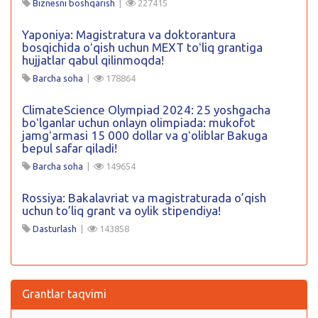
Biznesni boshqarish
|
227415
Yaponiya: Magistratura va doktorantura
bosqichida oʻqish uchun MEXT toʻliq grantiga
hujjatlar qabul qilinmoqda!
Barcha soha
|
178864
ClimateScience Olympiad 2024: 25 yoshgacha
boʻlganlar uchun onlayn olimpiada: mukofot
jamgʻarmasi 15 000 dollar va gʻoliblar Bakuga
bepul safar qiladi!
Barcha soha
|
149654
Rossiya: Bakalavriat va magistraturada o’qish
uchun to’liq grant va oylik stipendiya!
Dasturlash
|
143858
Grantlar taqvimi