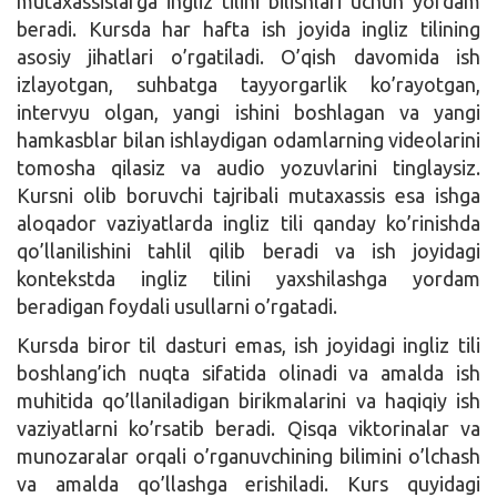
mutaxassislarga ingliz tilini bilishlari uchun yordam
beradi. Kursda har hafta ish joyida ingliz tilining
asosiy jihatlari o’rgatiladi. O’qish davomida ish
izlayotgan, suhbatga tayyorgarlik ko’rayotgan,
intervyu olgan, yangi ishini boshlagan va yangi
hamkasblar bilan ishlaydigan odamlarning videolarini
tomosha qilasiz va audio yozuvlarini tinglaysiz.
Kursni olib boruvchi tajribali mutaxassis esa ishga
aloqador vaziyatlarda ingliz tili qanday ko’rinishda
qo’llanilishini tahlil qilib beradi va ish joyidagi
kontekstda ingliz tilini yaxshilashga yordam
beradigan foydali usullarni o’rgatadi.
Kursda biror til dasturi emas, ish joyidagi ingliz tili
boshlang’ich nuqta sifatida olinadi va amalda ish
muhitida qo’llaniladigan birikmalarini va haqiqiy ish
vaziyatlarni ko’rsatib beradi. Qisqa viktorinalar va
munozaralar orqali o’rganuvchining bilimini o’lchash
va amalda qo’llashga erishiladi. Kurs quyidagi