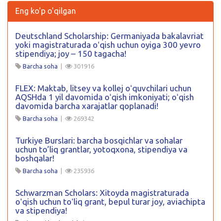
Eng ko'p o'qilgan
Deutschland Scholarship: Germaniyada bakalavriat
yoki magistraturada oʻqish uchun oyiga 300 yevro
stipendiya; joy – 150 tagacha!
Barcha soha
|
301916
FLEX: Maktab, litsey va kollej oʻquvchilari uchun
AQSHda 1 yil davomida oʻqish imkoniyati; oʻqish
davomida barcha xarajatlar qoplanadi!
Barcha soha
|
269342
Turkiye Burslari: barcha bosqichlar va sohalar
uchun to’liq grantlar, yotoqxona, stipendiya va
boshqalar!
Barcha soha
|
235936
Schwarzman Scholars: Xitoyda magistraturada
oʻqish uchun toʻliq grant, bepul turar joy, aviachipta
va stipendiya!