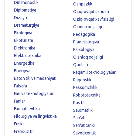
Dinshunoslik
Oshpazlik
Diplomatiya
Oziq-ovqat sanoati
Dizayn
Oziq-ovqat xavfsizligi
Dramaturgiya
Oʻrmon xoʻjaligi
Ekologiya
Pedagogika
Ekoturizm
Planetologiya
Elektronika
Psixologiya
Elektrotexnika
Qishloq xo'jaligi
Energetika
Qurilish
Energiya
Raqamli texnologiyalar
Eston tili va madaniyati
Raqqoslik
Falsafa
Rassomchilik
Fan va texnologiyalar
Robototexnika
Fanlar
Rus tili
Farmatsevtika
Salomatlik
Filologiya va lingvistika
San'at
Fizika
San'at tarixi
Fransuz tili
Savodxonlik