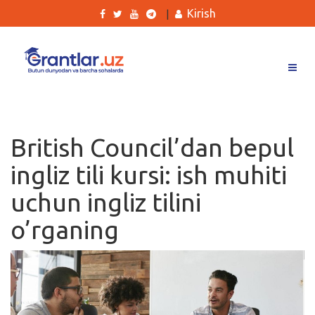
Kirish
|
Grantlar
Tanlovlar
British Council’dan bepul
Ishlar
ingliz tili kursi: ish muhiti
Kurslar
uchun ingliz tilini
Blog
o’rganing
Yana
Qidirish