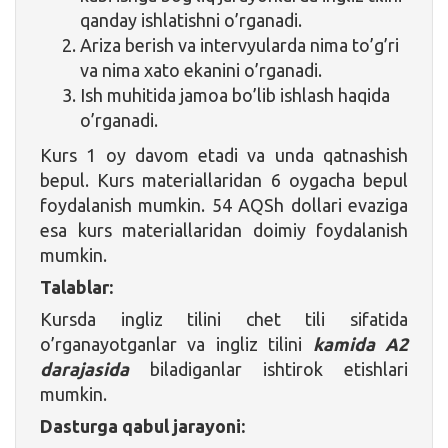
qanday ishlatishni o’rganadi.
Ariza berish va intervyularda nima to’g’ri
va nima xato ekanini o’rganadi.
Ish muhitida jamoa bo’lib ishlash haqida
o’rganadi.
Kurs 1 oy davom etadi va unda qatnashish
bepul. Kurs materiallaridan 6 oygacha bepul
foydalanish mumkin. 54 AQSh dollari evaziga
esa kurs materiallaridan doimiy foydalanish
mumkin.
Talablar:
Kursda ingliz tilini chet tili sifatida
o’rganayotganlar va ingliz tilini
kamida A2
darajasida
biladiganlar ishtirok etishlari
mumkin.
Dasturga qabul jarayoni: