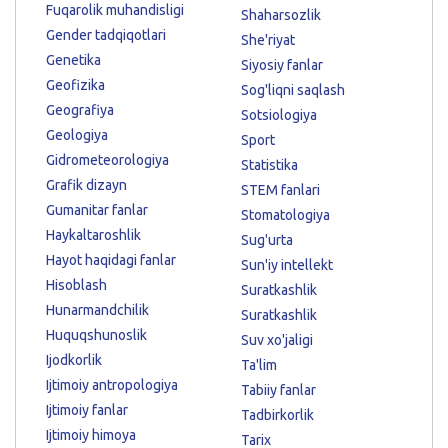
Fuqarolik muhandisligi
Shaharsozlik
Gender tadqiqotlari
She'riyat
Genetika
Siyosiy fanlar
Geofizika
Sog'liqni saqlash
Geografiya
Sotsiologiya
Geologiya
Sport
Gidrometeorologiya
Statistika
Grafik dizayn
STEM fanlari
Gumanitar fanlar
Stomatologiya
Haykaltaroshlik
Sug'urta
Hayot haqidagi fanlar
Sun'iy intellekt
Hisoblash
Suratkashlik
Hunarmandchilik
Suratkashlik
Huquqshunoslik
Suv xo'jaligi
Ijodkorlik
Ta'lim
Ijtimoiy antropologiya
Tabiiy fanlar
Ijtimoiy fanlar
Tadbirkorlik
Ijtimoiy himoya
Tarix