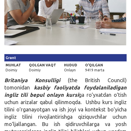
Kirish
Grant
MUHLAT
QOLGAN VAQT
HUDUD
O'QILGAN
Doimiy
Doimiy
Onlayn
9419 marta
Britaniya Konsulligi
(the British Council)
tomonidan
kasbiy faoliyatda foydalaniladigan
ingliz tili bepul onlayn kursi
ga ro’yxatdan o’tish
uchun arizalar qabul qilinmoqda. Ushbu kurs ingliz
tilini o’rganayotgan va ish joyi va kontekst bo’yicha
ingliz tilini rivojlantirishga qiziquvchilar uchun
mo’ljallangan. Bu ish qidiruvchilarga va yosh