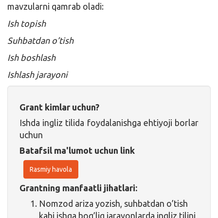
mavzularni qamrab oladi:
Ish topish
Suhbatdan o’tish
Ish boshlash
Ishlash jarayoni
Grant kimlar uchun?
Ishda ingliz tilida foydalanishga ehtiyoji borlar
uchun
Batafsil ma'lumot uchun link
Rasmiy havola
Grantning manfaatli jihatlari:
Nomzod ariza yozish, suhbatdan o’tish
kabi ishga bog’liq jarayonlarda ingliz tilini