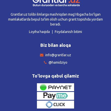
Grantlar.uz tolibi ilmlarga mashriqdan mag’ribgacha bo’lgan
mamlakatlarda bepul ta’lim olish uchun grant topishda yordam
beradi.
Loyiha haqida
Foydalanish bitimi
Biz bilan aloqa
info@grantlar.uz
@hamidziyo
To'lovga qabul qilamiz