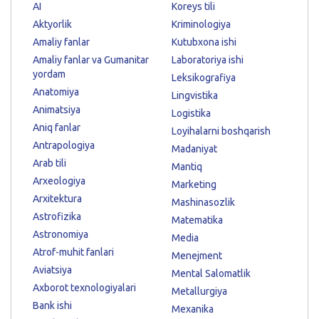
AI
Koreys tili
Aktyorlik
Kriminologiya
Amaliy fanlar
Kutubxona ishi
Amaliy fanlar va Gumanitar
Laboratoriya ishi
yordam
Leksikografiya
Anatomiya
Lingvistika
Animatsiya
Logistika
Aniq fanlar
Loyihalarni boshqarish
Antrapologiya
Madaniyat
Arab tili
Mantiq
Arxeologiya
Marketing
Arxitektura
Mashinasozlik
Astrofizika
Matematika
Astronomiya
Media
Atrof-muhit fanlari
Menejment
Aviatsiya
Mental Salomatlik
Axborot texnologiyalari
Metallurgiya
Bank ishi
Mexanika