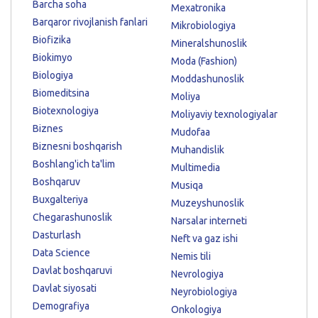
Barcha soha
Mexatronika
Barqaror rivojlanish fanlari
Mikrobiologiya
Biofizika
Mineralshunoslik
Biokimyo
Moda (Fashion)
Biologiya
Moddashunoslik
Biomeditsina
Moliya
Biotexnologiya
Moliyaviy texnologiyalar
Biznes
Mudofaa
Biznesni boshqarish
Muhandislik
Boshlang'ich ta'lim
Multimedia
Boshqaruv
Musiqa
Buxgalteriya
Muzeyshunoslik
Chegarashunoslik
Narsalar interneti
Dasturlash
Neft va gaz ishi
Data Science
Nemis tili
Davlat boshqaruvi
Nevrologiya
Davlat siyosati
Neyrobiologiya
Demografiya
Onkologiya