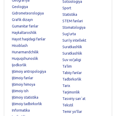
Geografiya
Sotsiologiya
Geologiya
Sport
Gidrometeorologiya
Statistika
Grafik dizayn
STEM fanlari
Gumanitar fanlar
Stomatologiya
Haykaltaroshlik
Sug'urta
Hayot haqidagi fanlar
Sun'iy intellekt
Hisoblash
Suratkashlik
Hunarmandchilik
Suratkashlik
Huquqshunoslik
Suv xo'jaligi
Ijodkorlik
Ta'lim
Ijtimoiy antropologiya
Tabiiy fanlar
Ijtimoiy fanlar
Tadbirkorlik
Ijtimoiy himoya
Tarix
Ijtimoiy ish
Tarjimonlik
Ijtimoiy statistika
Tasviriy sanʼat
Ijtimoiy tadbirkorlik
Tekstil
Informatika
Temir yo'llar