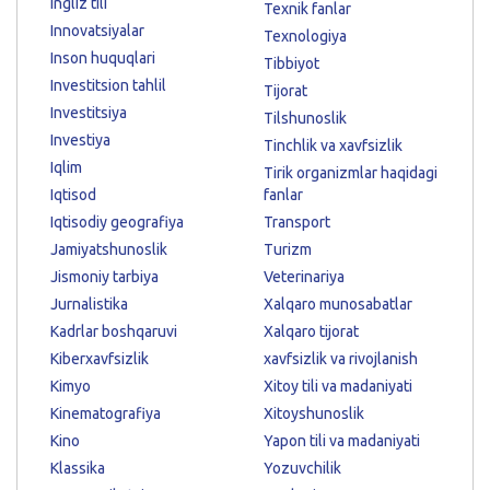
Ingliz tili
Texnik fanlar
Innovatsiyalar
Texnologiya
Inson huquqlari
Tibbiyot
Investitsion tahlil
Tijorat
Investitsiya
Tilshunoslik
Investiya
Tinchlik va xavfsizlik
Iqlim
Tirik organizmlar haqidagi
Iqtisod
fanlar
Iqtisodiy geografiya
Transport
Jamiyatshunoslik
Turizm
Jismoniy tarbiya
Veterinariya
Jurnalistika
Xalqaro munosabatlar
Kadrlar boshqaruvi
Xalqaro tijorat
Kiberxavfsizlik
xavfsizlik va rivojlanish
Kimyo
Xitoy tili va madaniyati
Kinematografiya
Xitoyshunoslik
Kino
Yapon tili va madaniyati
Klassika
Yozuvchilik