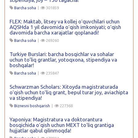
Barcha soha
|
301859
FLEX: Maktab, litsey va kollej oʻquvchilari uchun
AQSHda 1 yil davomida oʻqish imkoniyati; oʻqish
davomida barcha xarajatlar qoplanadi!
Barcha soha
|
269260
Turkiye Burslari: barcha bosqichlar va sohalar
uchun to’liq grantlar, yotoqxona, stipendiya va
boshqalar!
Barcha soha
|
235847
Schwarzman Scholars: Xitoyda magistraturada
oʻqish uchun toʻliq grant, bepul turar joy, aviachipta
va stipendiya!
Biznesni boshqarish
|
227368
Yaponiya: Magistratura va doktorantura
bosqichida oʻqish uchun MEXT toʻliq grantiga
hujjatlar qabul qilinmoqda!