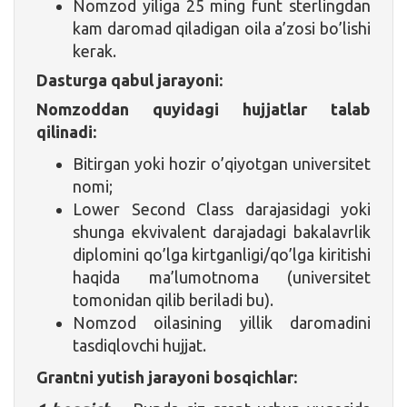
Nomzod yiliga 25 ming funt sterlingdan
kam daromad qiladigan oila a’zosi bo’lishi
kerak.
Dasturga qabul jarayoni:
Nomzoddan quyidagi hujjatlar talab
qilinadi:
Bitirgan yoki hozir o’qiyotgan universitet
nomi;
Lower Second Class darajasidagi yoki
shunga ekvivalent darajadagi bakalavrlik
diplomini qo’lga kirtganligi/qo’lga kiritishi
haqida ma’lumotnoma (universitet
tomonidan qilib beriladi bu).
Nomzod oilasining yillik daromadini
tasdiqlovchi hujjat.
Grantni yutish jarayoni bosqichlar: