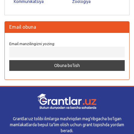
Kommunikatsiya
Zoologiya
Email obuna
Email manzilingizni yozing:
Grantlar.uz tolibi ilmlarga mashriqdan mag’ribgacha bo’lgan
mamlakatlarda bepul ta’lim olish uchun grant topishda yordam
beradi.