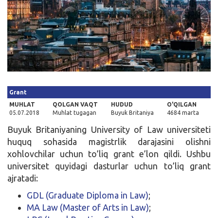
Kirish
Grant
MUHLAT
QOLGAN VAQT
HUDUD
O'QILGAN
05.07.2018
Muhlat tugagan
Buyuk Britaniya
4684 marta
Buyuk Britaniyaning University of Law universiteti
huquq sohasida magistrlik darajasini olishni
xohlovchilar uchun to’liq grant e’lon qildi. Ushbu
universitet quyidagi dasturlar uchun to’liq grant
ajratadi:
GDL (Graduate Diploma in Law)
;
MA Law (Master of Arts in Law)
;