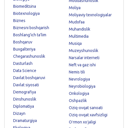
Moddashunoslik
Biomeditsina
Moliya
Biotexnologiya
Moliyaviy texnologiyalar
Biznes
Mudofaa
Biznesni boshqarish
Muhandislik
Boshlang'ich ta'lim
Multimedia
Boshqaruv
Musiqa
Buxgalteriya
Muzeyshunoslik
Chegarashunoslik
Narsalar interneti
Dasturlash
Neft va gaz ishi
Data Science
Nemis tili
Davlat boshqaruvi
Nevrologiya
Davlat siyosati
Neyrobiologiya
Demografiya
Onkologiya
Dinshunoslik
Oshpazlik
Diplomatiya
Oziq-ovqat sanoati
Dizayn
Oziq-ovqat xavfsizligi
Dramaturgiya
Oʻrmon xoʻjaligi
Ekologiya