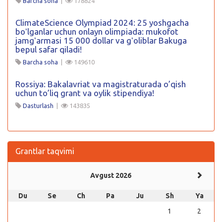
Barcha soha
|
178824
ClimateScience Olympiad 2024: 25 yoshgacha
boʻlganlar uchun onlayn olimpiada: mukofot
jamgʻarmasi 15 000 dollar va gʻoliblar Bakuga
bepul safar qiladi!
Barcha soha
|
149610
Rossiya: Bakalavriat va magistraturada o’qish
uchun to’liq grant va oylik stipendiya!
Dasturlash
|
143835
Grantlar taqvimi
Avgust 2026
Du
Se
Ch
Pa
Ju
Sh
Ya
1
2