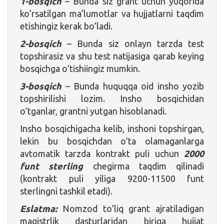
1-bosqich
– Bunda siz grant uchun yuqorida
ko’rsatilgan ma’lumotlar va hujjatlarni taqdim
etishingiz kerak bo’ladi.
2-bosqich
– Bunda siz onlayn tarzda test
topshirasiz va shu test natijasiga qarab keying
bosqichga o’tishiingiz mumkin.
3-bosqich
– Bunda huquqqa oid insho yozib
topshirilishi lozim. Insho bosqichidan
o’tganlar, grantni yutgan hisoblanadi.
Insho bosqichigacha kelib, inshoni topshirgan,
lekin bu bosqichdan o’ta olamaganlarga
avtomatik tarzda kontrakt puli uchun
2000
funt sterling
chegirma taqdim qilinadi
(kontrakt puli yiliga 9200-11500 funt
sterlingni tashkil etadi).
Eslatma:
Nomzod to’liq grant ajratiladigan
magistrlik dasturlaridan biriga hujjat