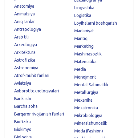
Anatomiya
Lingvistika
Animatsiya
Logistika
Aniq fanlar
Loyihalarni boshqarish
Antrapologiya
Madaniyat
Arab tili
Mantiq
Arxeologiya
Marketing
Arxitektura
Mashinasozlik
Astrofizika
Matematika
Astronomiya
Media
Atrof-muhit fanlari
Menejment
Aviatsiya
Mental Salomatlik
Axborot texnologiyalari
Metallurgiya
Bank ishi
Mexanika
Barcha soha
Mexatronika
Barqaror rivojlanish fanlari
Mikrobiologiya
Biofizika
Mineralshunoslik
Biokimyo
Moda (Fashion)
Biologiya