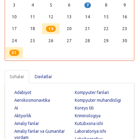
3
4
5
6
8
9
7
10
11
12
13
14
15
16
17
18
20
21
22
23
19
24
25
26
27
28
29
30
31
Sohalar
Davlatlar
Adabiyot
Kompyuter fanlari
Aerokosmonavtika
Kompyuter muhandisligi
AI
Koreys tili
Aktyorlik
Kriminologiya
Amaliy fanlar
Kutubxona ishi
Amaliy fanlar va Gumanitar
Laboratoriya ishi
yordam
Leksikografiya