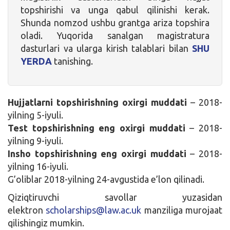
topshirishi va unga qabul qilinishi kerak.
Shunda nomzod ushbu grantga ariza topshira
oladi. Yuqorida sanalgan magistratura
dasturlari va ularga kirish talablari bilan
SHU
YERDA
tanishing.
Hujjatlarni topshirishning oxirgi muddati
– 2018-
yilning 5-iyuli.
Test topshirishning eng oxirgi muddati
– 2018-
yilning 9-iyuli.
Insho topshirishning eng oxirgi muddati
– 2018-
yilning 16-iyuli.
G’oliblar 2018-yilning 24-avgustida e’lon qilinadi.
Qiziqtiruvchi savollar yuzasidan
elektron
scholarships@law.ac.uk
manziliga murojaat
qilishingiz mumkin.