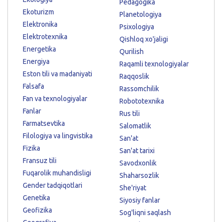
Pedagogika
Ekoturizm
Planetologiya
Elektronika
Psixologiya
Elektrotexnika
Qishloq xo'jaligi
Energetika
Qurilish
Energiya
Raqamli texnologiyalar
Eston tili va madaniyati
Raqqoslik
Falsafa
Rassomchilik
Fan va texnologiyalar
Robototexnika
Fanlar
Rus tili
Farmatsevtika
Salomatlik
Filologiya va lingvistika
San'at
Fizika
San'at tarixi
Fransuz tili
Savodxonlik
Fuqarolik muhandisligi
Shaharsozlik
Gender tadqiqotlari
She'riyat
Genetika
Siyosiy fanlar
Geofizika
Sog'liqni saqlash