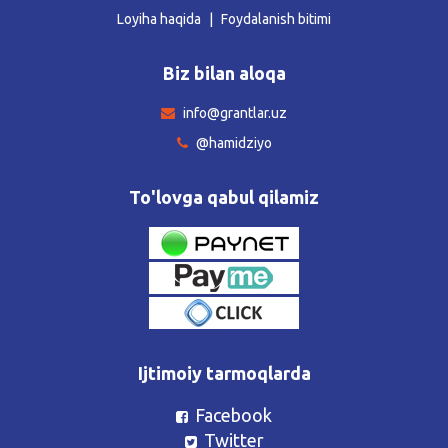
Loyiha haqida
Foydalanish bitimi
Biz bilan aloqa
info@grantlar.uz
@hamidziyo
To'lovga qabul qilamiz
Ijtimoiy tarmoqlarda
Facebook
Twitter