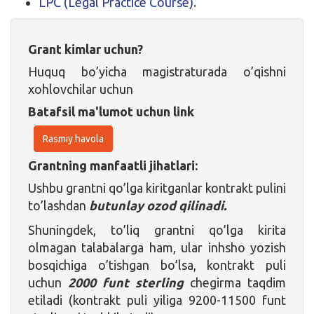
LPC (Legal Practice Course)
.
Grant kimlar uchun?
Huquq bo’yicha magistraturada o’qishni
xohlovchilar uchun
Batafsil ma'lumot uchun link
Rasmiy havola
Grantning manfaatli jihatlari:
Ushbu grantni qo’lga kiritganlar kontrakt pulini
to’lashdan
butunlay ozod qilinadi.
Shuningdek, to’liq grantni qo’lga kirita
olmagan talabalarga ham, ular inhsho yozish
bosqichiga o’tishgan bo’lsa, kontrakt puli
uchun
2000 funt sterling
chegirma taqdim
etiladi (kontrakt puli yiliga 9200-11500 funt