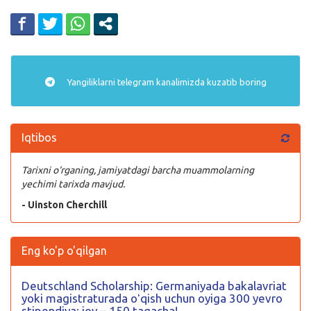
Yangiliklarni
telegram
kanalimizda kuzatib boring
Iqtibos
Tarixni o‘rganing, jamiyatdagi barcha muammolarning
yechimi tarixda mavjud.
- Uinston Cherchill
Eng ko'p o'qilgan
Deutschland Scholarship: Germaniyada bakalavriat
yoki magistraturada oʻqish uchun oyiga 300 yevro
stipendiya; joy – 150 tagacha!