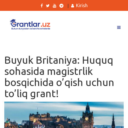
Kirish
|
Grantlar
Tanlovlar
Buyuk Britaniya: Huquq
Ishlar
sohasida magistrlik
Kurslar
bosqichida o’qish uchun
Blog
to’liq grant!
Yana
Qidirish