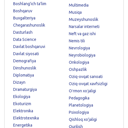
Boshlang'ich ta'lim
Multimedia
Boshqaruv
Musiqa
Buxgalteriya
Muzeyshunoslik
Chegarashunoslik
Narsalar interneti
Dasturlash
Neft va gaz ishi
Data Science
Nemis tili
Davlat boshqaruvi
Nevrologiya
Davlat siyosati
Neyrobiologiya
Demografiya
Onkologiya
Dinshunoslik
Oshpazlik
Diplomatiya
Oziq-ovqat sanoati
Dizayn
Oziq-ovqat xavfsizligi
Dramaturgiya
Oʻrmon xoʻjaligi
Ekologiya
Pedagogika
Ekoturizm
Planetologiya
Elektronika
Psixologiya
Elektrotexnika
Qishloq xo'jaligi
Energetika
Qurilish