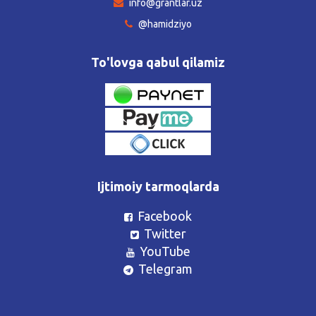
info@grantlar.uz
@hamidziyo
To'lovga qabul qilamiz
Ijtimoiy tarmoqlarda
Facebook
Twitter
YouTube
Telegram