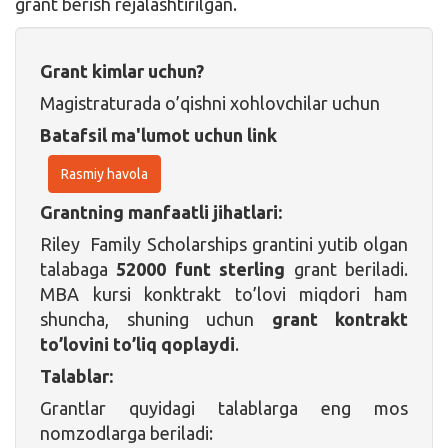
grant berish rejalashtirilgan.
Grant kimlar uchun?
Magistraturada o’qishni xohlovchilar uchun
Batafsil ma'lumot uchun link
Rasmiy havola
Grantning manfaatli jihatlari:
Riley Family Scholarships grantini yutib olgan
talabaga
52000 funt sterling
grant beriladi.
MBA kursi konktrakt to’lovi miqdori ham
shuncha, shuning uchun
grant kontrakt
to’lovini to’liq qoplaydi
.
Talablar:
Grantlar quyidagi talablarga eng mos
nomzodlarga beriladi: