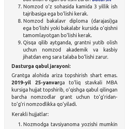
Nomzod o’z sohasida kamida 3 yillik ish
tajribasiga ega bo’lishi kerak.
Nomzod bakalavr diploma (darajasi)ga
ega bo’lishi yoki bakalabr kursida o’qishni
tamomlayotgan bo’lishi kerak.
Qisqa qilib aytganda, grantni yutib olish
uchun nomzod akademik va kasbiy
jihatdan eng sara talaba bo’lishi zarur.
Dasturga qabul jarayoni:
Grantga alohida ariza topshirish shart emas.
2019-yil 25-yanvar
ga to’liq stavkali MBA
kursiga hujjat topshirib, o’qishga qabul qilingan
barcha nomzodlar grant uchun to’g’ridan-
to’g’ri nomzodlikka qo’yiladi.
Kerakli hujjatlar:
Nozmodga tavsiyanoma yozishi mumkin