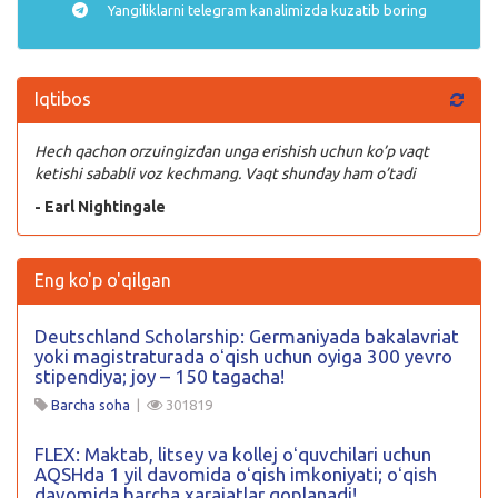
Yangiliklarni
telegram
kanalimizda kuzatib boring
Iqtibos
Hech qachon orzuingizdan unga erishish uchun ko’p vaqt
ketishi sababli voz kechmang. Vaqt shunday ham o’tadi
- Earl Nightingale
Eng ko'p o'qilgan
Deutschland Scholarship: Germaniyada bakalavriat
yoki magistraturada oʻqish uchun oyiga 300 yevro
stipendiya; joy – 150 tagacha!
Barcha soha
|
301819
FLEX: Maktab, litsey va kollej oʻquvchilari uchun
AQSHda 1 yil davomida oʻqish imkoniyati; oʻqish
davomida barcha xarajatlar qoplanadi!