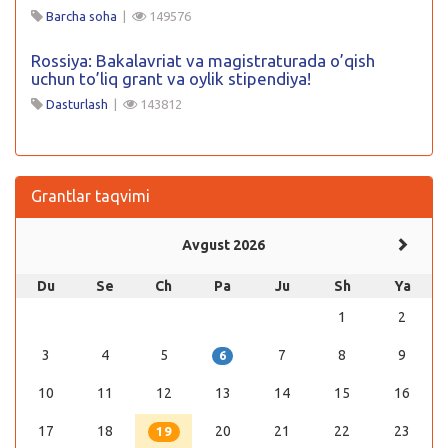
Barcha soha
|
149576
Rossiya: Bakalavriat va magistraturada o’qish
uchun to’liq grant va oylik stipendiya!
Dasturlash
|
143812
Grantlar taqvimi
Avgust 2026
Du
Se
Ch
Pa
Ju
Sh
Ya
1
2
3
4
5
7
8
9
6
10
11
12
13
14
15
16
17
18
20
21
22
23
19