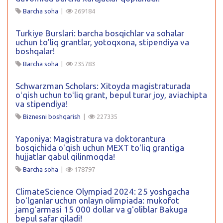
Barcha soha
|
269184
Turkiye Burslari: barcha bosqichlar va sohalar
uchun to’liq grantlar, yotoqxona, stipendiya va
boshqalar!
Barcha soha
|
235783
Schwarzman Scholars: Xitoyda magistraturada
oʻqish uchun toʻliq grant, bepul turar joy, aviachipta
va stipendiya!
Biznesni boshqarish
|
227335
Yaponiya: Magistratura va doktorantura
bosqichida oʻqish uchun MEXT toʻliq grantiga
hujjatlar qabul qilinmoqda!
Barcha soha
|
178797
ClimateScience Olympiad 2024: 25 yoshgacha
boʻlganlar uchun onlayn olimpiada: mukofot
jamgʻarmasi 15 000 dollar va gʻoliblar Bakuga
bepul safar qiladi!