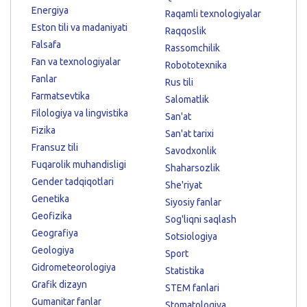
Energiya
Raqamli texnologiyalar
Eston tili va madaniyati
Raqqoslik
Falsafa
Rassomchilik
Fan va texnologiyalar
Robototexnika
Fanlar
Rus tili
Farmatsevtika
Salomatlik
Filologiya va lingvistika
San'at
Fizika
San'at tarixi
Fransuz tili
Savodxonlik
Fuqarolik muhandisligi
Shaharsozlik
Gender tadqiqotlari
She'riyat
Genetika
Siyosiy fanlar
Geofizika
Sog'liqni saqlash
Geografiya
Sotsiologiya
Geologiya
Sport
Gidrometeorologiya
Statistika
Grafik dizayn
STEM fanlari
Gumanitar fanlar
Stomatologiya