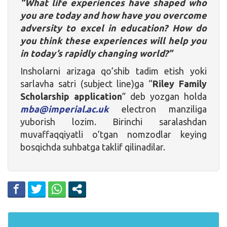
“What life experiences have shaped who
you are today and how have you overcome
adversity to excel in education? How do
you think these experiences will help you
in today’s rapidly changing world?”
Insholarni arizaga qo’shib tadim etish yoki
sarlavha satri (subject line)ga “
Riley Family
Scholarship application
” deb yozgan holda
mba@imperial.ac.uk
electron manziliga
yuborish lozim. Birinchi saralashdan
muvaffaqqiyatli o’tgan nomzodlar keying
bosqichda suhbatga taklif qilinadilar.