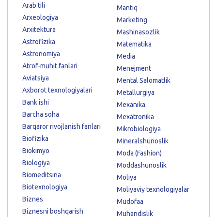
Arab tili
Mantiq
Arxeologiya
Marketing
Arxitektura
Mashinasozlik
Astrofizika
Matematika
Astronomiya
Media
Atrof-muhit fanlari
Menejment
Aviatsiya
Mental Salomatlik
Axborot texnologiyalari
Metallurgiya
Bank ishi
Mexanika
Barcha soha
Mexatronika
Barqaror rivojlanish fanlari
Mikrobiologiya
Biofizika
Mineralshunoslik
Biokimyo
Moda (Fashion)
Biologiya
Moddashunoslik
Biomeditsina
Moliya
Biotexnologiya
Moliyaviy texnologiyalar
Biznes
Mudofaa
Biznesni boshqarish
Muhandislik