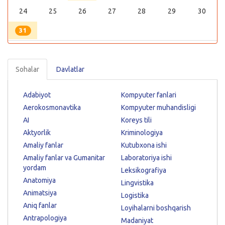
24
25
26
27
28
29
30
31
Sohalar
Davlatlar
Adabiyot
Kompyuter fanlari
Aerokosmonavtika
Kompyuter muhandisligi
AI
Koreys tili
Aktyorlik
Kriminologiya
Amaliy fanlar
Kutubxona ishi
Amaliy fanlar va Gumanitar
Laboratoriya ishi
yordam
Leksikografiya
Anatomiya
Lingvistika
Animatsiya
Logistika
Aniq fanlar
Loyihalarni boshqarish
Antrapologiya
Madaniyat