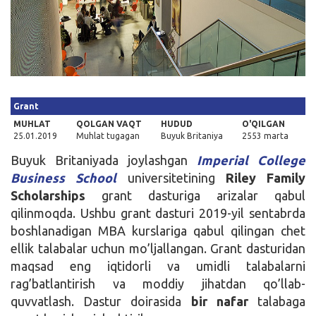
Kirish
Grant
MUHLAT
QOLGAN VAQT
HUDUD
O'QILGAN
25.01.2019
Muhlat tugagan
Buyuk Britaniya
2553 marta
Buyuk Britaniyada joylashgan
Imperial College
Business School
universitetining
Riley Family
Scholarships
grant dasturiga arizalar qabul
qilinmoqda. Ushbu grant dasturi 2019-yil sentabrda
boshlanadigan MBA kurslariga qabul qilingan chet
ellik talabalar uchun mo’ljallangan. Grant dasturidan
maqsad eng iqtidorli va umidli talabalarni
rag’batlantirish va moddiy jihatdan qo’llab-
quvvatlash. Dastur doirasida
bir nafar
talabaga