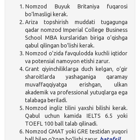
Nomzod Buyuk Britaniya fuqarosi
bo’lmasligi kerak.
Ariza topshirish muddati tugagunga
qadar nomzod Imperial College Business
School MBA kurslaridan biriga o’qishga
qabul qilingan bo’lishi kerak.
Nomzod o’zida favqulodda kuchli iqtidor
va potensial namoyon etishi zarur.
Grant qiyinchiliklarga duch kelgan, o’gir
sharoitlarda yashaganiga qaramay
muvaffaqqiyatga erishgan, ulkan
akademik va professional yutuqlarga ega
talabaga beriladi.
Nomzod ingliz tilini yaxshi bilishi kerak.
Qabul uchun kamida IELTS 6.5 yoki
TOEFL 100 ball talab qilinadi.
Nomzod GMAT yoki GRE testidan yuqori
ball bilan o’tgan bo’lishi zarur.
batafsil