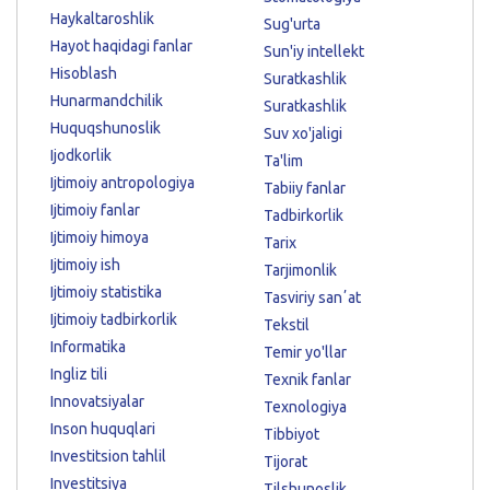
Haykaltaroshlik
Sug'urta
Hayot haqidagi fanlar
Sun'iy intellekt
Hisoblash
Suratkashlik
Hunarmandchilik
Suratkashlik
Huquqshunoslik
Suv xo'jaligi
Ijodkorlik
Ta'lim
Ijtimoiy antropologiya
Tabiiy fanlar
Ijtimoiy fanlar
Tadbirkorlik
Ijtimoiy himoya
Tarix
Ijtimoiy ish
Tarjimonlik
Ijtimoiy statistika
Tasviriy sanʼat
Ijtimoiy tadbirkorlik
Tekstil
Informatika
Temir yo'llar
Ingliz tili
Texnik fanlar
Innovatsiyalar
Texnologiya
Inson huquqlari
Tibbiyot
Investitsion tahlil
Tijorat
Investitsiya
Tilshunoslik