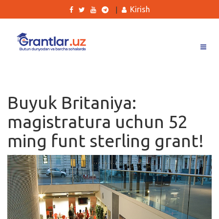
Kirish
|
Grantlar
Tanlovlar
Buyuk Britaniya:
Ishlar
magistratura uchun 52
Kurslar
ming funt sterling grant!
Blog
Yana
Qidirish