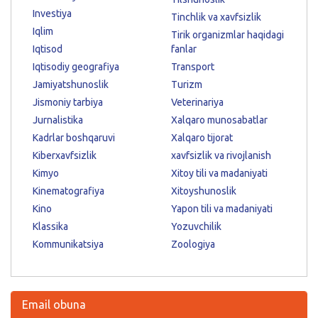
Investiya
Tinchlik va xavfsizlik
Iqlim
Tirik organizmlar haqidagi
Iqtisod
fanlar
Iqtisodiy geografiya
Transport
Jamiyatshunoslik
Turizm
Jismoniy tarbiya
Veterinariya
Jurnalistika
Xalqaro munosabatlar
Kadrlar boshqaruvi
Xalqaro tijorat
Kiberxavfsizlik
xavfsizlik va rivojlanish
Kimyo
Xitoy tili va madaniyati
Kinematografiya
Xitoyshunoslik
Kino
Yapon tili va madaniyati
Klassika
Yozuvchilik
Kommunikatsiya
Zoologiya
Email obuna