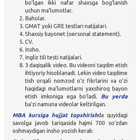
bo’lgan ikki nafar shaxsga bog’lanish
uchun ma’lumotlar.
Baholar.
GMAT yoki GRE testlari natijalari.
Shaxsiy bayonet (oersonal statement).
CV.
Insho.
Ingliz tili testi natijalari.
3 daqiqalik video. Bu videoni taqdim etish
ihtiyoriy hisoblanadi. Lekin video taqdime
tish orqali nomzod o’z fikrlarini va o’zi
haqidagi ma’lumotlarni yaxshiroq bayon
etish imkoniga ega bo’ladi.
Bu yerda
ba’zi namuna videolar keltirilgan.
MBA kursiga hujjat topshirish
da quyidagi
savolga javob tariqasida hajmi 700 so’zdan
oshmaydigan insho yozish kerak: