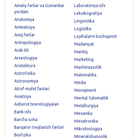
Amaliy fanlar va Gumanitar
Laboratoriya ishi
yordam
Leksikografiya
Anatomiya
Lingvistika
Animatsiya
Logistika
Aniq fanlar
Loyihalarni boshqarish
Antrapologiya
Madaniyat
Arab tili
Mantiq
Arxeologiya
Marketing
Arxitektura
Mashinasozlik
Astrofizika
Matematika
Astronomiya
Media
Atrof-muhit fanlari
Menejment
Aviatsiya
Mental Salomatlik
Axborot texnologiyalari
Metallurgiya
Bank ishi
Mexanika
Barcha soha
Mexatronika
Barqaror rivojlanish fanlari
Mikrobiologiya
Biofizika
Mineralshunoslik