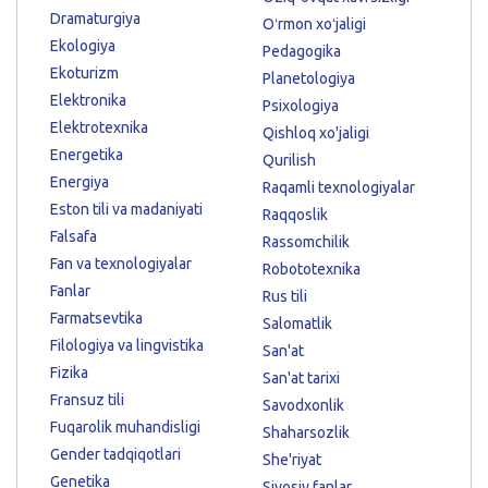
Dramaturgiya
Oʻrmon xoʻjaligi
Ekologiya
Pedagogika
Ekoturizm
Planetologiya
Elektronika
Psixologiya
Elektrotexnika
Qishloq xo'jaligi
Energetika
Qurilish
Energiya
Raqamli texnologiyalar
Eston tili va madaniyati
Raqqoslik
Falsafa
Rassomchilik
Fan va texnologiyalar
Robototexnika
Fanlar
Rus tili
Farmatsevtika
Salomatlik
Filologiya va lingvistika
San'at
Fizika
San'at tarixi
Fransuz tili
Savodxonlik
Fuqarolik muhandisligi
Shaharsozlik
Gender tadqiqotlari
She'riyat
Genetika
Siyosiy fanlar