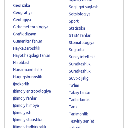
Geofizika
Sog'liqni saqlash
Geografiya
Sotsiologiya
Geologiya
Sport
Gidrometeorologiya
Statistika
Grafik dizayn
STEM fanlari
Gumanitar fanlar
Stomatologiya
Haykaltaroshlik
Sug'urta
Hayot haqidagi fanlar
Sun'iy intellekt
Hisoblash
Suratkashlik
Hunarmandchilik
Suratkashlik
Huquqshunoslik
Suv xo'jaligi
Ijodkorlik
Ta'lim
Ijtimoiy antropologiya
Tabiiy fanlar
Ijtimoiy fanlar
Tadbirkorlik
Ijtimoiy himoya
Tarix
Ijtimoiy ish
Tarjimonlik
Ijtimoiy statistika
Tasviriy sanʼat
Ijtimoiy tadbirkorlik