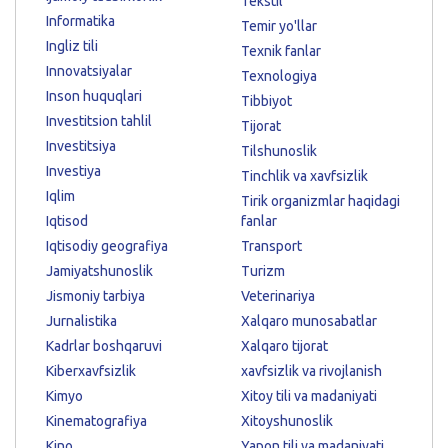
Tekstil
Informatika
Temir yo'llar
Ingliz tili
Texnik fanlar
Innovatsiyalar
Texnologiya
Inson huquqlari
Tibbiyot
Investitsion tahlil
Tijorat
Investitsiya
Tilshunoslik
Investiya
Tinchlik va xavfsizlik
Iqlim
Tirik organizmlar haqidagi
Iqtisod
fanlar
Iqtisodiy geografiya
Transport
Jamiyatshunoslik
Turizm
Jismoniy tarbiya
Veterinariya
Jurnalistika
Xalqaro munosabatlar
Kadrlar boshqaruvi
Xalqaro tijorat
Kiberxavfsizlik
xavfsizlik va rivojlanish
Kimyo
Xitoy tili va madaniyati
Kinematografiya
Xitoyshunoslik
Kino
Yapon tili va madaniyati