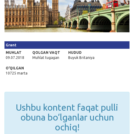
Kirish
Grant
MUHLAT
QOLGAN VAQT
HUDUD
09.07.2018
Muhlat tugagan
Buyuk Britaniya
O'QILGAN
10725 marta
Ushbu kontent faqat pulli
obuna bo‘lganlar uchun
ochiq!