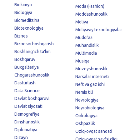
Biokimyo
Moda (Fashion)
Biologiya
Moddashunoslik
Biomeditsina
Moliya
Biotexnologiya
Moliyaviy texnologiyalar
Biznes
Mudofaa
Biznesni boshqarish
Muhandislik
Boshlang'ich ta'lim
Multimedia
Boshqaruv
Musiqa
Buxgalteriya
Muzeyshunoslik
Chegarashunoslik
Narsalar interneti
Dasturlash
Neft va gaz ishi
Data Science
Nemis tili
Davlat boshqaruvi
Nevrologiya
Davlat siyosati
Neyrobiologiya
Demografiya
Onkologiya
Dinshunoslik
Oshpazlik
Diplomatiya
Oziq-ovqat sanoati
Dizayn
Oziq-ovqat xavfsizligi