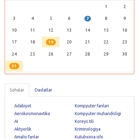
1
2
3
4
5
6
8
9
7
10
11
12
13
14
15
16
17
18
20
21
22
23
19
24
25
26
27
28
29
30
31
Sohalar
Davlatlar
Adabiyot
Kompyuter fanlari
Aerokosmonavtika
Kompyuter muhandisligi
AI
Koreys tili
Aktyorlik
Kriminologiya
Amaliy fanlar
Kutubxona ishi