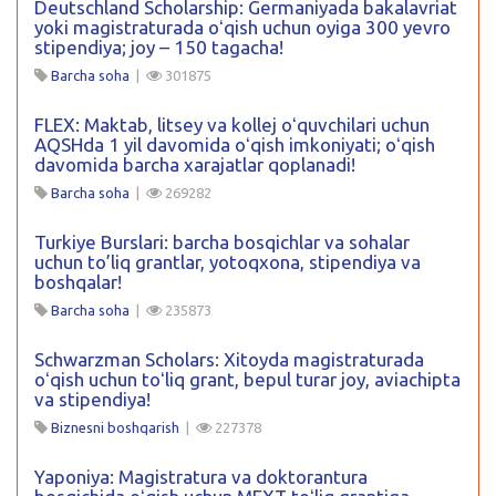
Deutschland Scholarship: Germaniyada bakalavriat
yoki magistraturada oʻqish uchun oyiga 300 yevro
stipendiya; joy – 150 tagacha!
Barcha soha
|
301875
FLEX: Maktab, litsey va kollej oʻquvchilari uchun
AQSHda 1 yil davomida oʻqish imkoniyati; oʻqish
davomida barcha xarajatlar qoplanadi!
Barcha soha
|
269282
Turkiye Burslari: barcha bosqichlar va sohalar
uchun to’liq grantlar, yotoqxona, stipendiya va
boshqalar!
Barcha soha
|
235873
Schwarzman Scholars: Xitoyda magistraturada
oʻqish uchun toʻliq grant, bepul turar joy, aviachipta
va stipendiya!
Biznesni boshqarish
|
227378
Yaponiya: Magistratura va doktorantura