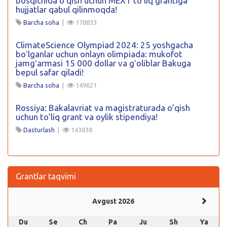
bosqichida oʻqish uchun MEXT toʻliq grantiga
hujjatlar qabul qilinmoqda!
Barcha soha
|
178833
ClimateScience Olympiad 2024: 25 yoshgacha
boʻlganlar uchun onlayn olimpiada: mukofot
jamgʻarmasi 15 000 dollar va gʻoliblar Bakuga
bepul safar qiladi!
Barcha soha
|
149621
Rossiya: Bakalavriat va magistraturada o’qish
uchun to’liq grant va oylik stipendiya!
Dasturlash
|
143838
Grantlar taqvimi
Avgust 2026
Du
Se
Ch
Pa
Ju
Sh
Ya