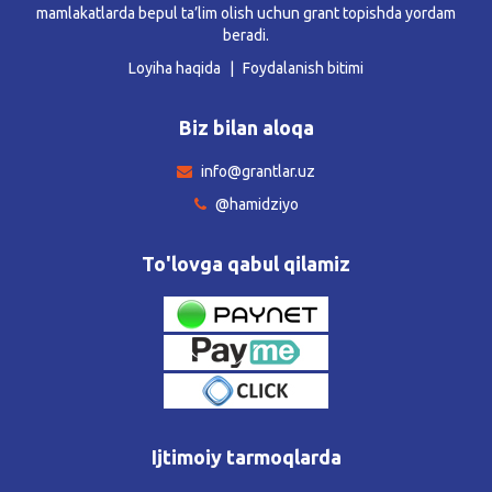
mamlakatlarda bepul ta’lim olish uchun grant topishda yordam
beradi.
Loyiha haqida
Foydalanish bitimi
Biz bilan aloqa
info@grantlar.uz
@hamidziyo
To'lovga qabul qilamiz
Ijtimoiy tarmoqlarda