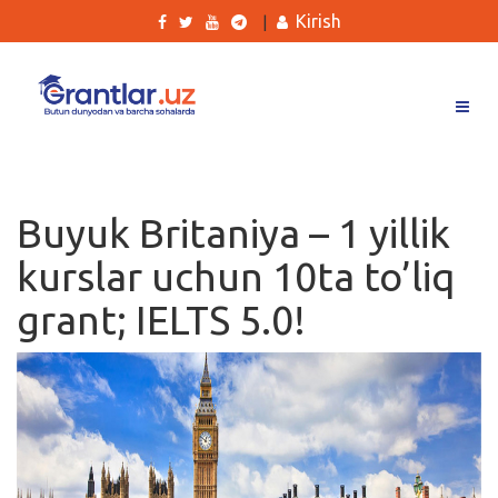
Kirish
|
Grantlar
Tanlovlar
Buyuk Britaniya – 1 yillik
Ishlar
kurslar uchun 10ta to’liq
Kurslar
grant; IELTS 5.0!
Blog
Yana
Qidirish