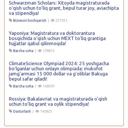
Schwarzman Scholars: Xitoyda magistraturada
oʻqish uchun toʻliq grant, bepul turar joy, aviachipta
va stipendiya!
Biznesni boshqarish
|
227351
Yaponiya: Magistratura va doktorantura
bosqichida oʻqish uchun MEXT toʻliq grantiga
hujjatlar qabul qilinmoqda!
Barcha soha
|
178812
ClimateScience Olympiad 2024: 25 yoshgacha
boʻlganlar uchun onlayn olimpiada: mukofot
jamgʻarmasi 15 000 dollar va gʻoliblar Bakuga
bepul safar qiladi!
Barcha soha
|
149597
Rossiya: Bakalavriat va magistraturada o’qish
uchun to’liq grant va oylik stipendiya!
Dasturlash
|
143825