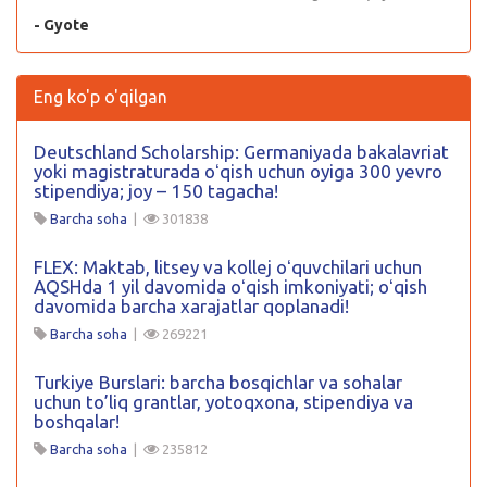
- Gyote
Eng ko'p o'qilgan
Deutschland Scholarship: Germaniyada bakalavriat
yoki magistraturada oʻqish uchun oyiga 300 yevro
stipendiya; joy – 150 tagacha!
Barcha soha
|
301838
FLEX: Maktab, litsey va kollej oʻquvchilari uchun
AQSHda 1 yil davomida oʻqish imkoniyati; oʻqish
davomida barcha xarajatlar qoplanadi!
Barcha soha
|
269221
Turkiye Burslari: barcha bosqichlar va sohalar
uchun to’liq grantlar, yotoqxona, stipendiya va
boshqalar!
Barcha soha
|
235812