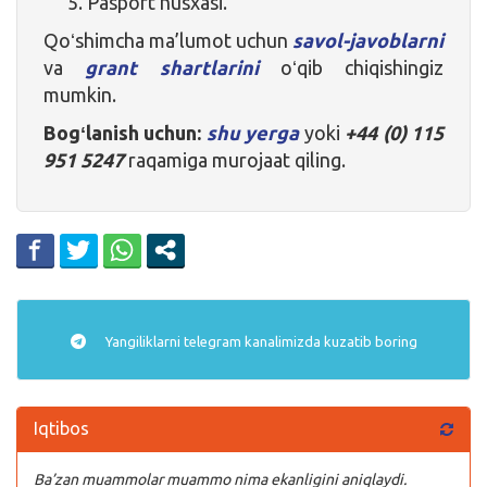
Pasport nusxasi.
Qoʻshimcha ma’lumot uchun
savol-javoblarni
va
grant shartlarini
oʻqib chiqishingiz
mumkin.
Bogʻlanish uchun:
shu yerga
yoki
+44 (0) 115
951 5247
raqamiga murojaat qiling.
Yangiliklarni
telegram
kanalimizda kuzatib boring
Iqtibos
Ba’zan muammolar muammo nima ekanligini aniqlaydi.