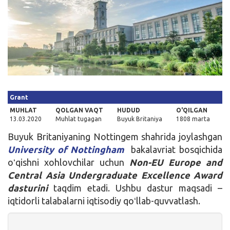
Kirish
Grant
MUHLAT
QOLGAN VAQT
HUDUD
O'QILGAN
13.03.2020
Muhlat tugagan
Buyuk Britaniya
1808 marta
Buyuk Britaniyaning Nottingem shahrida joylashgan
University of Nottingham
bakalavriat bosqichida
oʻqishni xohlovchilar uchun
Non-EU Europe and
Central Asia Undergraduate Excellence Award
dasturini
taqdim etadi. Ushbu dastur maqsadi –
iqtidorli talabalarni iqtisodiy qoʻllab-quvvatlash.