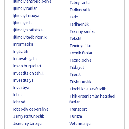
Ijtimoiy antropologiya
Tabiiy fanlar
Ijtimoiy fanlar
Tadbirkorlik
Ijtimoiy himoya
Tarix
Ijtimoiy ish
Tarjimonlik
Ijtimoiy statistika
Tasviriy sanʼat
Ijtimoiy tadbirkorlik
Tekstil
Informatika
Temir yo'llar
Ingliz tili
Texnik fanlar
Innovatsiyalar
Texnologiya
Inson huquqlari
Tibbiyot
Investitsion tahlil
Tijorat
Investitsiya
Tilshunoslik
Investiya
Tinchlik va xavfsizlik
Iqlim
Tirik organizmlar haqidagi
Iqtisod
fanlar
Iqtisodiy geografiya
Transport
Jamiyatshunoslik
Turizm
Jismoniy tarbiya
Veterinariya