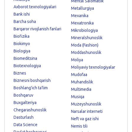
Mental Salomatlik
Axborot texnologiyalari
Metallurgiya
Bank ishi
Mexanika
Barcha soha
Mexatronika
Barqaror rivojlanish fanlari
Mikrobiologiya
Biofizika
Mineralshunoslik
Biokimyo
Moda (Fashion)
Biologiya
Moddashunoslik
Biomeditsina
Moliya
Biotexnologiya
Moliyaviy texnologiyalar
Biznes
Mudofaa
Biznesni boshqarish
Muhandislik
Boshlang'ich ta'lim
Multimedia
Boshqaruv
Musiqa
Buxgalteriya
Muzeyshunoslik
Chegarashunoslik
Narsalar interneti
Dasturlash
Neft va gaz ishi
Data Science
Nemis tili
Davlat boshqaruvi