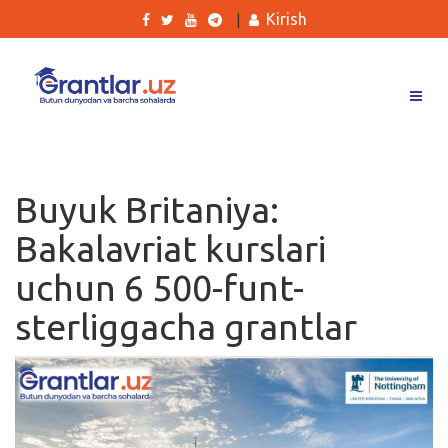
Kirish
|
Grantlar
Tanlovlar
Buyuk Britaniya:
Ishlar
Bakalavriat kurslari
Kurslar
uchun 6 500-funt-
Blog
sterliggacha grantlar
Yana
Qidirish