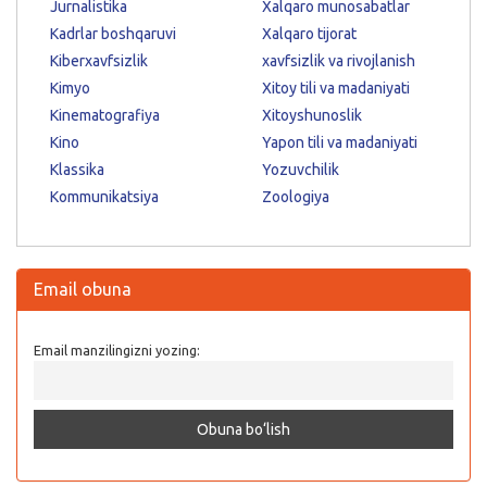
Jurnalistika
Xalqaro munosabatlar
Kadrlar boshqaruvi
Xalqaro tijorat
Kiberxavfsizlik
xavfsizlik va rivojlanish
Kimyo
Xitoy tili va madaniyati
Kinematografiya
Xitoyshunoslik
Kino
Yapon tili va madaniyati
Klassika
Yozuvchilik
Kommunikatsiya
Zoologiya
Email obuna
Email manzilingizni yozing: