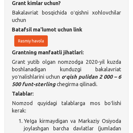
Grant kimlar uchun?
Bakalavriat bosqichida oʻqishni xohlovchilar
uchun
Batafsil ma'lumot uchun link
Rasmiy havola
Grantning manfaatli jihatlari:
Grant yutib olgan nomzodga 2020-yil kuzda
boshlanadigan kunduzgi bakalavriat
yoʻnalishlarini uchun
oʻqish pulidan 2 000 – 6
500 funt-sterling
chegirma qilinadi.
Talablar:
Nomzod quyidagi talablarga mos boʻlishi
kerak:
YeIga kirmaydigan va Markaziy Osiyoda
joylashgan barcha davlatlar (jumladan