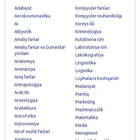
Adabiyot
Kompyuter fanlari
Aerokosmonavtika
Kompyuter muhandisligi
AI
Koreys tili
Aktyorlik
Kriminologiya
Amaliy fanlar
Kutubxona ishi
Amaliy fanlar va Gumanitar
Laboratoriya ishi
yordam
Leksikografiya
Anatomiya
Lingvistika
Animatsiya
Logistika
Aniq fanlar
Loyihalarni boshqarish
Antrapologiya
Madaniyat
Arab tili
Mantiq
Arxeologiya
Marketing
Arxitektura
Mashinasozlik
Astrofizika
Matematika
Astronomiya
Media
Atrof-muhit fanlari
Menejment
Aviatsiya