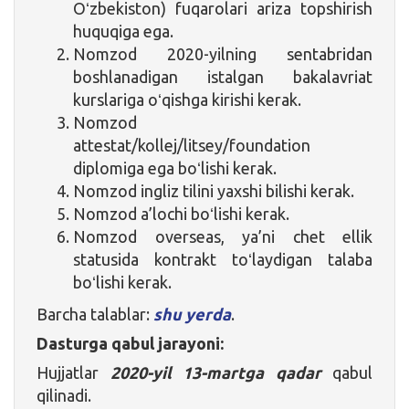
Oʻzbekiston) fuqarolari ariza topshirish
huquqiga ega.
Nomzod 2020-yilning sentabridan
boshlanadigan istalgan bakalavriat
kurslariga oʻqishga kirishi kerak.
Nomzod
attestat/kollej/litsey/foundation
diplomiga ega boʻlishi kerak.
Nomzod ingliz tilini yaxshi bilishi kerak.
Nomzod a’lochi boʻlishi kerak.
Nomzod overseas, ya’ni chet ellik
statusida kontrakt toʻlaydigan talaba
boʻlishi kerak.
Barcha talablar:
shu yerda
.
Dasturga qabul jarayoni:
Hujjatlar
2020-yil 13-martga qadar
qabul
qilinadi.