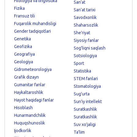
Filologiya va lingvistika
San'at
Fizika
San'at tarixi
Fransuz tili
Savodxonlik
Fuqarolik muhandisligi
Shaharsozlik
Gender tadqiqotlari
She'riyat
Genetika
Siyosiy fanlar
Geofizika
Sog'liqni saqlash
Geografiya
Sotsiologiya
Geologiya
Sport
Gidrometeorologiya
Statistika
Grafik dizayn
STEM fanlari
Gumanitar fanlar
Stomatologiya
Haykaltaroshlik
Sug'urta
Hayot haqidagi fanlar
Sun'iy intellekt
Hisoblash
Suratkashlik
Hunarmandchilik
Suratkashlik
Huquqshunoslik
Suv xo'jaligi
Ijodkorlik
Ta'lim