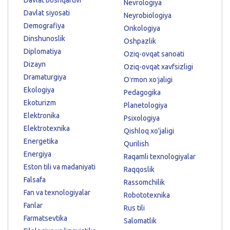
Nevrologiya
Davlat siyosati
Neyrobiologiya
Demografiya
Onkologiya
Dinshunoslik
Oshpazlik
Diplomatiya
Oziq-ovqat sanoati
Dizayn
Oziq-ovqat xavfsizligi
Dramaturgiya
Oʻrmon xoʻjaligi
Ekologiya
Pedagogika
Ekoturizm
Planetologiya
Elektronika
Psixologiya
Elektrotexnika
Qishloq xo'jaligi
Energetika
Qurilish
Energiya
Raqamli texnologiyalar
Eston tili va madaniyati
Raqqoslik
Falsafa
Rassomchilik
Fan va texnologiyalar
Robototexnika
Fanlar
Rus tili
Farmatsevtika
Salomatlik