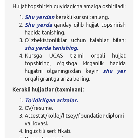
Hujjat topshirish quyidagicha amalga oshiriladi:
Shu yerdan
kerakli kursni tanlang.
Shu yerda
qanday qilib hujjat topshirish
haqida tanishing.
O`zbekistonliklar uchun talablar bilan:
shu yerda tanishing.
Kursga UCAS tizimi orqali hujjat
topshiring, oʻqishga kirganlik haqida
hujjatni olganingizdan keyin
shu yer
orqali grantga ariza bering.
Kerakli hujjatlar (taxminan):
Toʻldirilgan arizalar.
CV/resume.
Attestat/kollej/litsey/foundationdiplomi
va ilovasi.
Ingliz tili sertifikati.