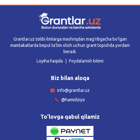
Grantlar.uz tolibi ilmlarga mashriqdan mag’ribgacha bo’lgan
mamlakatlarda bepul ta’lim olish uchun grant topishda yordam
beradi.
Loyiha haqida
Foydalanish bitimi
Biz bilan aloqa
info@grantlar.uz
@hamidziyo
To'lovga qabul qilamiz