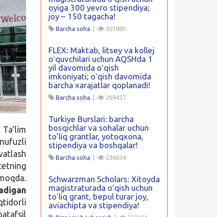
oyiga 300 yevro stipendiya;
joy – 150 tagacha!
Barcha soha
|
301985
FLEX: Maktab, litsey va kollej
oʻquvchilari uchun AQSHda 1
yil davomida oʻqish
imkoniyati; oʻqish davomida
barcha xarajatlar qoplanadi!
Barcha soha
|
269427
Turkiye Burslari: barcha
bosqichlar va sohalar uchun
Ta’lim
to’liq grantlar, yotoqxona,
ufuzli
stipendiya va boshqalar!
vatlash
Barcha soha
|
236034
tetning
nmoqda.
Schwarzman Scholars: Xitoyda
magistraturada oʻqish uchun
adigan
toʻliq grant, bepul turar joy,
tidorli
aviachipta va stipendiya!
atafsil