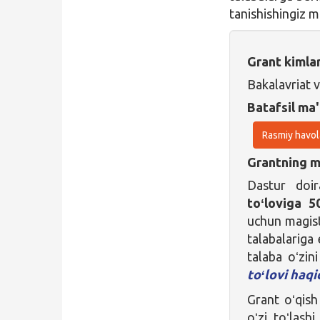
tanishishingiz 
Grant kimla
Bakalavriat 
Batafsil ma'
Rasmiy havol
Grantning ma
Dastur doir
toʻloviga 
uchun magist
talabalariga
talaba oʻzin
toʻlovi haqi
Grant oʻqish
oʻzi toʻlash