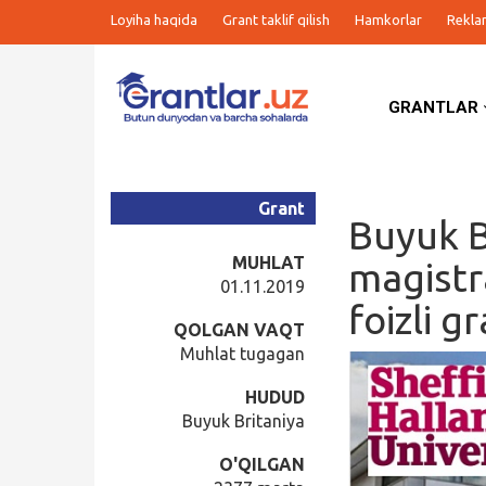
Loyiha haqida
Grant taklif qilish
Hamkorlar
Rekla
GRANTLAR
Grantlar
Tanlovlar
Grant
Buyuk B
Ishlar
MUHLAT
magistr
01.11.2019
foizli g
Kurslar
QOLGAN VAQT
Muhlat tugagan
Blog
HUDUD
Buyuk Britaniya
Yana
O'QILGAN