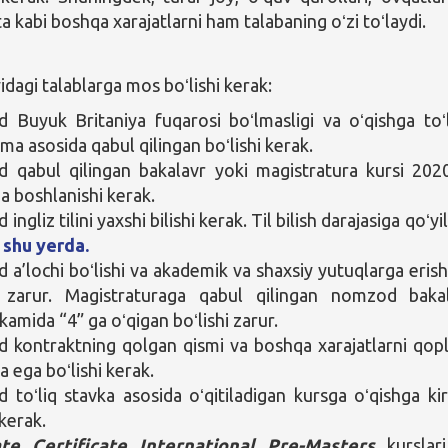
ta kabi boshqa xarajatlarni ham talabaning oʻzi toʻlaydi.
agi talablarga mos boʻlishi kerak:
Buyuk Britaniya fuqarosi boʻlmasligi va oʻqishga toʻ
ma asosida qabul qilingan boʻlishi kerak.
qabul qilingan bakalavr yoki magistratura kursi 2020
a boshlanishi kerak.
ngliz tilini yaxshi bilishi kerak. Til bilish darajasiga qoʻyi
r
shu yerda.
a’lochi boʻlishi va akademik va shaxsiy yutuqlarga eris
hi zarur. Magistraturaga qabul qilingan nomzod baka
kamida “4” ga oʻqigan boʻlishi zarur.
kontraktning qolgan qismi va boshqa xarajatlarni qop
a ega boʻlishi kerak.
toʻliq stavka asosida oʻqitiladigan kursga oʻqishga ki
 kerak.
te Certificate International Pre-Masters
kurslar