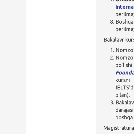
Intern
berilma
Boshqa
berilma
Bakalavr kur
Nomzod 
Nomzod 
boʻlis
Found
kursni
IELTS’d
bilan).
Bakala
darajas
boshqa s
Magistratura