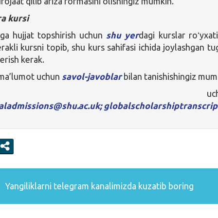
ojaat qilib ariza formasini olishingiz mumkin.
a kursi
ga hujjat topshirish uchun
shu yer
dagi kurslar roʻyxat
rakli kursni topib, shu kurs sahifasi ichida joylashgan t
berish kerak.
ma’lumot uchun
savol-javoblar
bilan tanishishingiz mum
rojaat uchun
naladmissions@shu.ac.uk;
globalscholarshiptranscri
Yangiliklarni
telegram
kanalimizda kuzatib boring