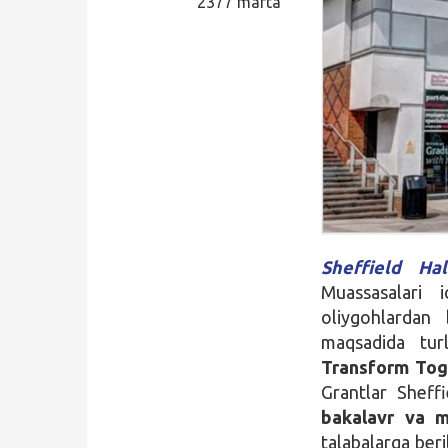
2377 marta
Qidirish
Kirish
Sheffield Hal
Muassasalari 
oliygohlardan b
maqsadida turl
Transform Tog
Grantlar Sheff
bakalavr va ma
talabalarga beri