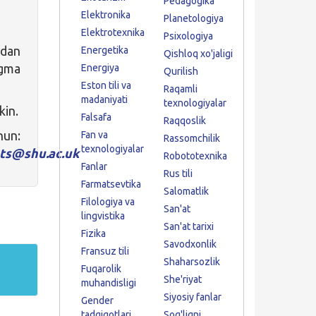
Pedagogika
Elektronika
Planetologiya
Elektrotexnika
Psixologiya
idan
Energetika
Qishloq xo'jaligi
ugma
Energiya
Qurilish
Eston tili va
Raqamli
madaniyati
texnologiyalar
kin.
Falsafa
Raqqoslik
:
Fan va
Rassomchilik
texnologiyalar
pts@shu.ac.uk
Robototexnika
Fanlar
Rus tili
Farmatsevtika
Salomatlik
Filologiya va
San'at
lingvistika
San'at tarixi
Fizika
Savodxonlik
Fransuz tili
Shaharsozlik
Fuqarolik
She'riyat
muhandisligi
Siyosiy fanlar
Gender
tadqiqotlari
Sog'liqni