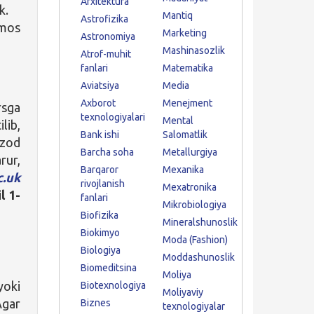
Arxitektura
k.
Mantiq
Astrofizika
 mos
Marketing
Astronomiya
Mashinasozlik
Atrof-muhit
fanlari
Matematika
Aviatsiya
Media
Axborot
Menejment
rsga
texnologiyalari
Mental
ilib,
Bank ishi
Salomatlik
mzod
Barcha soha
Metallurgiya
rur,
Barqaror
Mexanika
c.uk
rivojlanish
Mexatronika
l 1-
fanlari
Mikrobiologiya
Biofizika
Mineralshunoslik
Biokimyo
Moda (Fashion)
Biologiya
Moddashunoslik
Biomeditsina
Moliya
yoki
Biotexnologiya
Moliyaviy
Agar
Biznes
texnologiyalar