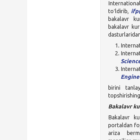
Internationa
toʻldirib,
ifp
bakalavr ku
bakalavr kur
dasturlarida
Interna
Interna
Science
Intern
Engine
birini tanl
topshirishing
Bakalavr ku
Bakalavr ku
portaldan fo
ariza berm