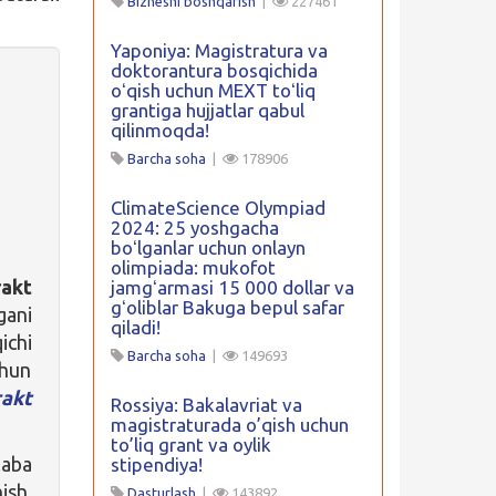
Biznesni boshqarish
|
227461
Yaponiya: Magistratura va
doktorantura bosqichida
oʻqish uchun MEXT toʻliq
grantiga hujjatlar qabul
qilinmoqda!
Barcha soha
|
178906
ClimateScience Olympiad
2024: 25 yoshgacha
boʻlganlar uchun onlayn
olimpiada: mukofot
rakt
jamgʻarmasi 15 000 dollar va
gʻoliblar Bakuga bepul safar
gani
qiladi!
ichi
Barcha soha
|
149693
chun
akt
Rossiya: Bakalavriat va
magistraturada o’qish uchun
to’liq grant va oylik
laba
stipendiya!
ish,
Dasturlash
|
143892