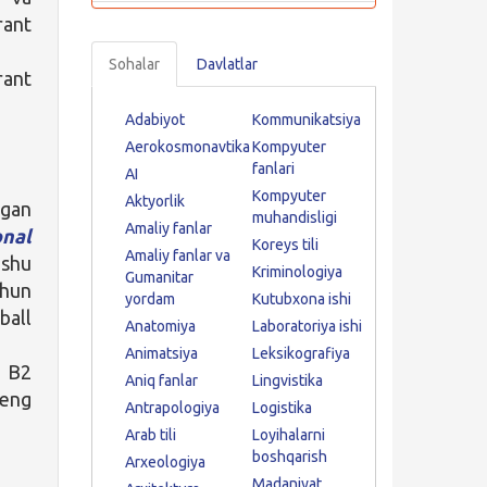
rant
Sohalar
Davlatlar
rant
Adabiyot
Kommunikatsiya
Aerokosmonavtika
Kompyuter
fanlari
AI
Kompyuter
Aktyorlik
lgan
muhandisligi
Amaliy fanlar
onal
Koreys tili
Amaliy fanlar va
 shu
Kriminologiya
Gumanitar
chun
yordam
Kutubxona ishi
ball
Anatomiya
Laboratoriya ishi
Animatsiya
Leksikografiya
a B2
Aniq fanlar
Lingvistika
teng
Antrapologiya
Logistika
Arab tili
Loyihalarni
boshqarish
Arxeologiya
Madaniyat