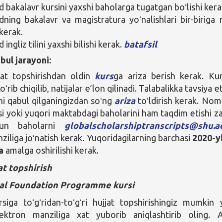
bakalavr kursini yaxshi baholarga tugatgan boʻlishi kera
ing bakalavr va magistratura yoʻnalishlari bir-biriga
 kerak.
ngliz tilini yaxshi bilishi kerak.
batafsil
bul jarayoni:
jat topshirishdan oldin
kurs
ga ariza berish kerak. Ku
oʻrib chiqilib, natijalar e’lon qilinadi. Talabalikka tavsiya et
ini qabul qilganingizdan soʻng
ariza
toʻldirish kerak. No
si yoki yuqori maktabdagi baholarini ham taqdim etishi za
hun baholarni
globalscholarshiptranscripts@shu.a
ziliga joʻnatish kerak. Yuqoridagilarning barchasi
2020-yi
a
amalga oshirilishi kerak.
at topshirish
nal Foundation Programme kursi
siga toʻgʻridan-toʻgʻri hujjat topshirishingiz mumkin 
elektron manziliga xat yuborib aniqlashtirib oling. 