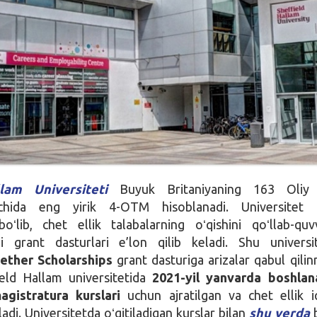
lam Universiteti
Buyuk Britaniyaning 163 Oliy 
ichida eng yirik 4-OTM hisoblanadi. Universitet n
oʻlib, chet ellik talabalarning oʻqishini qoʻllab-quv
i grant dasturlari e’lon qilib keladi. Shu universi
ether Scholarships
grant dasturiga arizalar qabul qili
ield Hallam universitetida
2021-yil yanvarda boshlan
gistratura kurslari
uchun ajratilgan va chet ellik iq
ladi. Universitetda oʻqitiladigan kurslar bilan
shu yerda
b