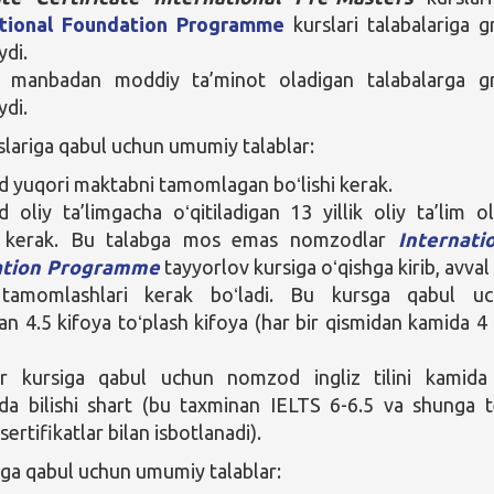
ational Foundation Programme
kurslari talabalariga g
ydi.
 manbadan moddiy ta’minot oladigan talabalarga g
ydi.
slariga qabul uchun umumiy talablar:
yuqori maktabni tamomlagan boʻlishi kerak.
oliy ta’limgacha oʻqitiladigan 13 yillik oliy ta’lim o
hi kerak. Bu talabga mos emas nomzodlar
Internati
ation Programme
tayyorlov kursiga oʻqishga kirib, avval
 tamomlashlari kerak boʻladi. Bu kursga qabul u
an 4.5 kifoya toʻplash kifoya (har bir qismidan kamida 4 
vr kursiga qabul uchun nomzod ingliz tilini kamid
ida bilishi shart (bu taxminan IELTS 6-6.5 va shunga 
ertifikatlar bilan isbotlanadi).
ga qabul uchun umumiy talablar: