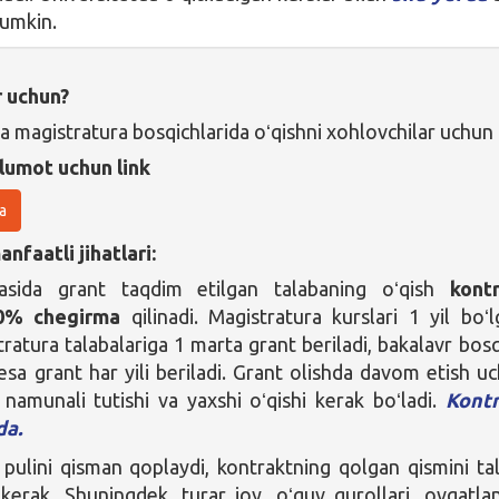
mumkin.
r uchun?
va magistratura bosqichlarida oʻqishni xohlovchilar uchun
lumot uchun link
a
nfaatli jihatlari:
asida grant taqdim etilgan talabaning oʻqish
kont
50% chegirma
qilinadi. Magistratura kurslari 1 yil boʻl
ratura talabalariga 1 marta grant beriladi, bakalavr bosq
 esa grant har yili beriladi. Grant olishda davom etish u
i namunali tutishi va yaxshi oʻqishi kerak boʻladi.
Kontr
da.
 pulini qisman qoplaydi, kontraktning qolgan qismini ta
i kerak. Shuningdek, turar joy, oʻquv qurollari, ovqatlan