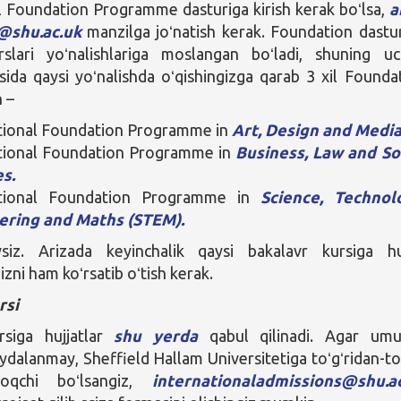
l Foundation Programme dasturiga kirish kerak boʻlsa,
a
@shu.ac.uk
manzilga joʻnatish kerak. Foundation dastur
rslari yoʻnalishlariga moslangan boʻladi, shuning u
sida qaysi yoʻnalishda oʻqishingizga qarab 3 xil Founda
n –
tional Foundation Programme in
Art, Design and Medi
tional Foundation Programme in
Business, Law and So
s.
ational Foundation Programme in
Science, Technol
ering and Maths (STEM).
aysiz. Arizada keyinchalik qaysi bakalavr kursiga hu
izni ham koʻrsatib oʻtish kerak.
rsi
rsiga hujjatlar
shu yerda
qabul qilinadi. Agar um
ydalanmay, Sheffield Hallam Universitetiga toʻgʻridan-toʻ
oqchi boʻlsangiz,
internationaladmissions@shu.a