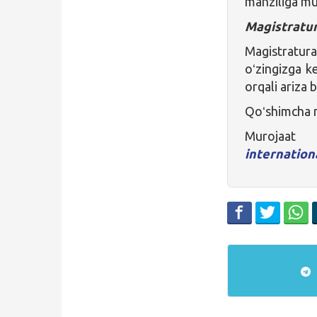
manziliga mur
Magistratur
Magistratura
oʻzingizga ke
orqali ariza 
Qoʻshimcha 
Mu
internatio