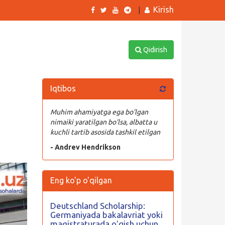
Kirish
|
Qidirish
Iqtibos
Muhim ahamiyatga ega bo’lgan
nimaiki yaratilgan bo’lsa, albatta u
kuchli tartib asosida tashkil etilgan
- Andrev Hendrikson
Eng ko'p o'qilgan
Deutschland Scholarship:
Germaniyada bakalavriat yoki
magistraturada oʻqish uchun