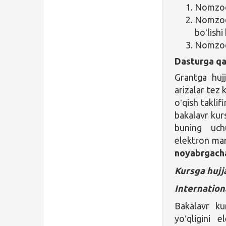
Nomzod 
Nomzodn
boʻlishi
Nomzod i
Dasturga qa
Grantga huj
arizalar tez k
oʻqish taklif
bakalavr kur
buning uc
elektron man
noyabrgach
Kursga hujj
Internatio
Bakalavr kur
yoʻqligini 