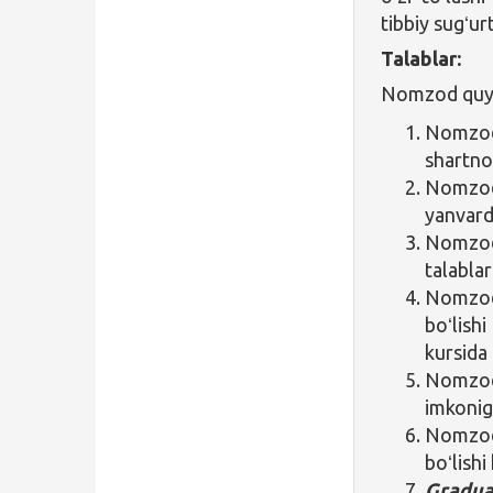
tibbiy sugʻur
Talablar:
Nomzod quyid
Nomzod 
shartno
Nomzod 
yanvard
Nomzod i
talabla
Nomzod 
boʻlis
kursida 
Nomzod 
imkonig
Nomzod 
boʻlishi
Gradua