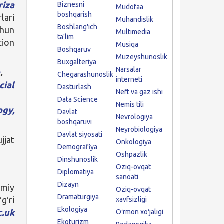
riza
Biznesni
Mudofaa
boshqarish
lari
Muhandislik
Boshlang'ich
chun
Multimedia
ta'lim
tion
Musiqa
Boshqaruv
Muzeyshunoslik
Buxgalteriya
Narsalar
a
.
Chegarashunoslik
interneti
cial
Dasturlash
Neft va gaz ishi
Data Science
Nemis tili
ogy,
Davlat
Nevrologiya
boshqaruvi
Neyrobiologiya
Davlat siyosati
jjat
Onkologiya
Demografiya
Oshpazlik
Dinshunoslik
Oziq-ovqat
Diplomatiya
sanoati
Dizayn
umiy
Oziq-ovqat
Dramaturgiya
gʻri
xavfsizligi
Ekologiya
c.uk
Oʻrmon xoʻjaligi
Ekoturizm