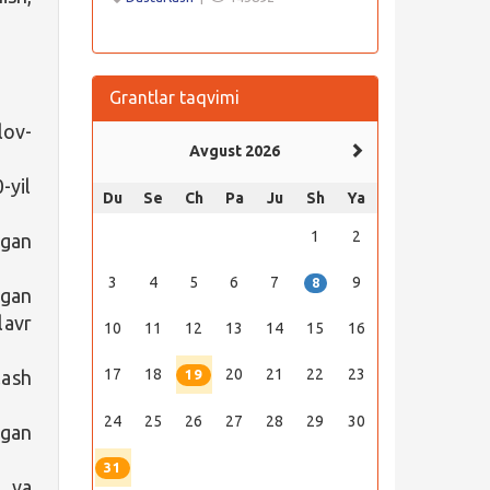
Grantlar taqvimi
lov-
Avgust 2026
-yil
Du
Se
Ch
Pa
Ju
Sh
Ya
1
2
lgan
3
4
5
6
7
9
8
hgan
lavr
10
11
12
13
14
15
16
17
18
20
21
22
23
lash
19
24
25
26
27
28
29
30
rgan
31
i va