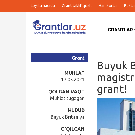
Loyiha haqida
Grant taklif qilish
Hamkorlar
Rekla
GRANTLAR
Grantlar
Tanlovlar
Grant
Buyuk B
Ishlar
MUHLAT
magistr
17.05.2021
grant!
Kurslar
QOLGAN VAQT
Muhlat tugagan
Blog
HUDUD
Buyuk Britaniya
Yana
O'QILGAN