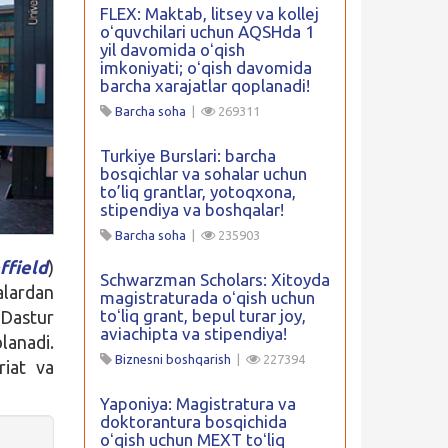
FLEX: Maktab, litsey va kollej
oʻquvchilari uchun AQSHda 1
yil davomida oʻqish
imkoniyati; oʻqish davomida
barcha xarajatlar qoplanadi!
Barcha soha
|
269311
Turkiye Burslari: barcha
bosqichlar va sohalar uchun
to’liq grantlar, yotoqxona,
stipendiya va boshqalar!
Barcha soha
|
235903
ffield
)
Schwarzman Scholars: Xitoyda
alardan
magistraturada oʻqish uchun
toʻliq grant, bepul turar joy,
 Dastur
aviachipta va stipendiya!
lanadi.
Biznesni boshqarish
|
227394
riat va
Yaponiya: Magistratura va
doktorantura bosqichida
oʻqish uchun MEXT toʻliq