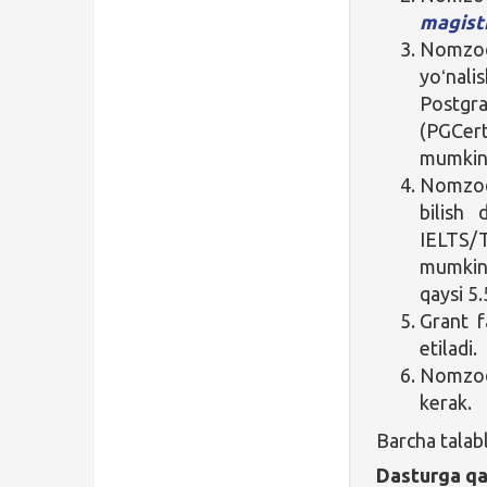
magist
Nomz
yoʻnali
Postgr
(PGCer
mumkin
Nomzod 
bilish 
IELTS/T
mumkin.
qaysi 5.
Grant f
etiladi.
Nomzod 
kerak.
Barcha talab
Dasturga qa