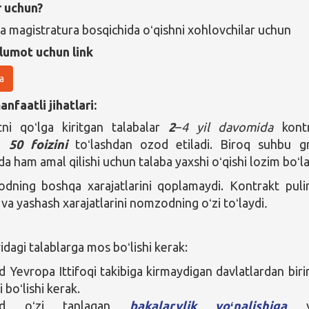
r uchun?
va magistratura bosqichida oʻqishni xohlovchilar uchun
lumot uchun link
a
nfaatli jihatlari:
ni qoʻlga kiritgan
talabalar
2
–
4 yil davomida
kontr
ng
50 foizini
toʻlashdan ozod etiladi. Biroq suhbu g
rda ham amal qilishi uchun talaba yaxshi oʻqishi lozim boʻla
dning boshqa xarajatlarini qoplamaydi. Kontrakt puli
 va yashash xarajatlarini nomzodning oʻzi toʻlaydi
.
agi talablarga mos boʻlishi kerak:
Yevropa Ittifoqi takibiga kirmaydigan davlatlardan biri
 boʻlishi kerak.
od oʻzi tanlagan
bakalarvlik yoʻnalishiga
yo