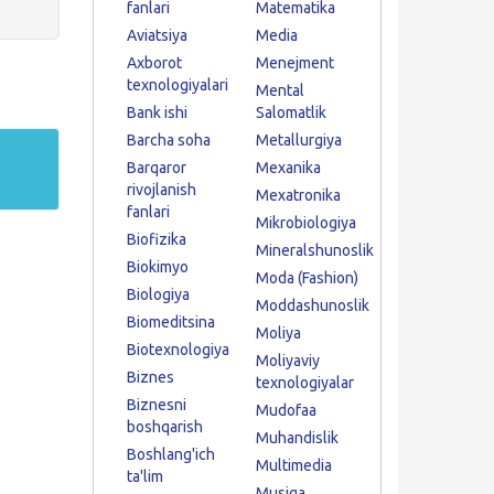
fanlari
Matematika
Aviatsiya
Media
Axborot
Menejment
texnologiyalari
Mental
Bank ishi
Salomatlik
Barcha soha
Metallurgiya
Barqaror
Mexanika
rivojlanish
Mexatronika
fanlari
Mikrobiologiya
Biofizika
Mineralshunoslik
Biokimyo
Moda (Fashion)
Biologiya
Moddashunoslik
Biomeditsina
Moliya
Biotexnologiya
Moliyaviy
Biznes
texnologiyalar
Biznesni
Mudofaa
boshqarish
Muhandislik
Boshlang'ich
Multimedia
ta'lim
Musiqa