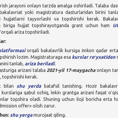
rish jarayoni onlayn tarzda amalga oshiriladi. Talaba das
akalavriat yoki magistratura dasturlaridan birini tanla
 hujjatlarni tayyorlashi va topshirishi kerak. Bakalav
an biriga hujjat topshirayotganda grant uchun ham
U
i
orqali ariza topshiriladi.
ar:
latformasi
orqali bakalavrlik kursiga imkon qadar ert
opshirish lozim. Magistraturaga esa
kurslar roʻyxatidan
anini tanlab,
ariza beriladi
.
asturiga arizani talaba
2021-yil 17-maygacha
onlayn ta
b, topshirishi kerak.
t bilan
shu yerda
batafsil tanishing. Hozir bakalav
 kurslariga qabul ochiq, lekin grantga arizani faqat o’qi
anlar topshira oladi. Shuning uchun iloji boricha erta hu
dmission offer» olish zarur.
hun:
shu yerga
murojaat qiling.