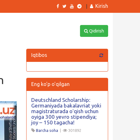
Kirish
|
Qidirish
Iqtibos
n
Eng ko'p o'qilgan
Deutschland Scholarship:
Germaniyada bakalavriat yoki
magistraturada oʻqish uchun
oyiga 300 yevro stipendiya;
joy – 150 tagacha!
Barcha soha
|
301892