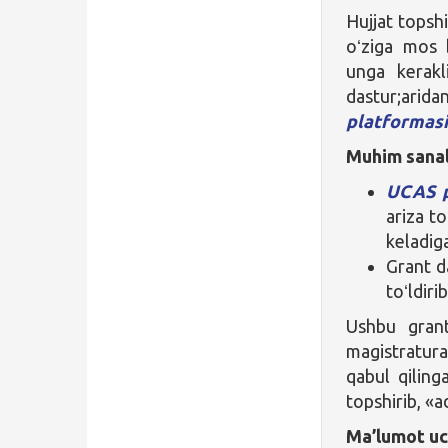
Hujjat topshi
oʻziga mos b
unga kerakli
dastur;arid
platformas
Muhim sanal
UCAS
p
ariza t
keladig
Grant d
toʻldiri
Ushbu gran
magistratura
qabul qiling
topshirib, «a
Ma’lumot uc