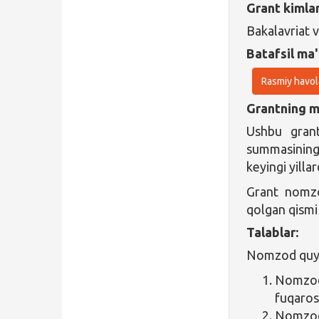
Grant kimla
Bakalavriat 
Batafsil ma'
Rasmiy havol
Grantning ma
Ushbu grant
summasini
keyingi yilla
Grant nomzo
qolgan qismi
Talablar:
Nomzod quyid
Nomzod 
fuqarosi
Nomz