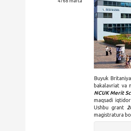
4768 marta
Qidirish
Kirish
Buyuk Britaniya
bakalavriat va 
NCUK Merit Sc
maqsadi iqtidorl
Ushbu grant
2
magistratura bos