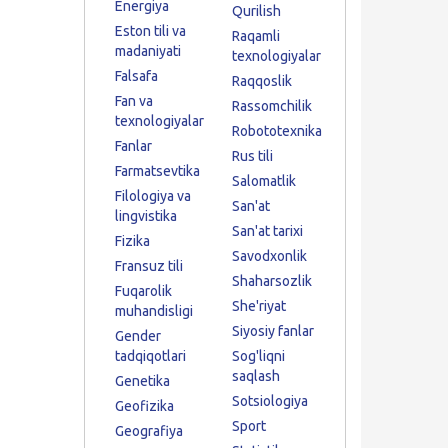
Energiya
Qurilish
Eston tili va
Raqamli
madaniyati
texnologiyalar
Falsafa
Raqqoslik
Fan va
Rassomchilik
texnologiyalar
Robototexnika
Fanlar
Rus tili
Farmatsevtika
Salomatlik
Filologiya va
San'at
lingvistika
San'at tarixi
Fizika
Savodxonlik
Fransuz tili
Shaharsozlik
Fuqarolik
She'riyat
muhandisligi
Siyosiy fanlar
Gender
tadqiqotlari
Sog'liqni
saqlash
Genetika
Sotsiologiya
Geofizika
Sport
Geografiya