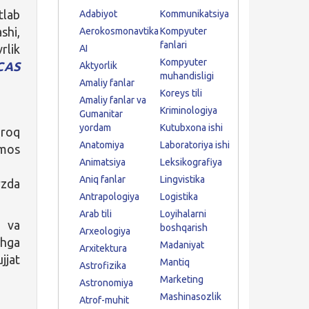
tlab
Adabiyot
Kommunikatsiya
shi,
Aerokosmonavtika
Kompyuter
fanlari
rlik
AI
Kompyuter
CAS
Aktyorlik
muhandisligi
Amaliy fanlar
Koreys tili
Amaliy fanlar va
Kriminologiya
Gumanitar
yordam
Kutubxona ishi
aroq
Anatomiya
Laboratoriya ishi
mos
Animatsiya
Leksikografiya
Aniq fanlar
Lingvistika
rzda
Antrapologiya
Logistika
Arab tili
Loyihalarni
r va
boshqarish
Arxeologiya
shga
Madaniyat
Arxitektura
jjat
Mantiq
Astrofizika
Marketing
Astronomiya
Mashinasozlik
Atrof-muhit