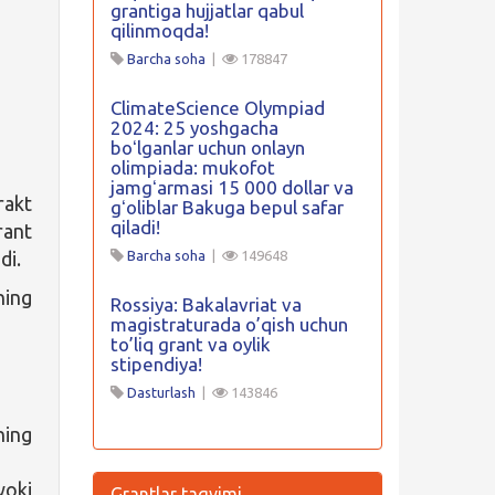
grantiga hujjatlar qabul
qilinmoqda!
Barcha soha
|
178847
ClimateScience Olympiad
2024: 25 yoshgacha
boʻlganlar uchun onlayn
olimpiada: mukofot
jamgʻarmasi 15 000 dollar va
akt
gʻoliblar Bakuga bepul safar
qiladi!
rant
di.
Barcha soha
|
149648
ning
Rossiya: Bakalavriat va
magistraturada o’qish uchun
to’liq grant va oylik
stipendiya!
Dasturlash
|
143846
ning
ki
Grantlar taqvimi