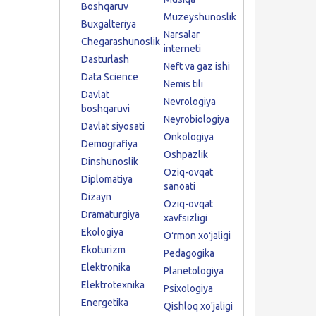
Boshqaruv
Muzeyshunoslik
Buxgalteriya
Narsalar
Chegarashunoslik
interneti
Dasturlash
Neft va gaz ishi
Data Science
Nemis tili
Davlat
Nevrologiya
boshqaruvi
Neyrobiologiya
Davlat siyosati
Onkologiya
Demografiya
Oshpazlik
Dinshunoslik
Oziq-ovqat
Diplomatiya
sanoati
Dizayn
Oziq-ovqat
Dramaturgiya
xavfsizligi
Ekologiya
Oʻrmon xoʻjaligi
Ekoturizm
Pedagogika
Elektronika
Planetologiya
Elektrotexnika
Psixologiya
Energetika
Qishloq xo'jaligi