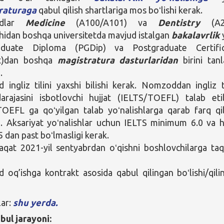
raturaga
qabul qilish shartlariga mos boʻlishi kerak.
odlar
Medicine
(A100/A101) va
Dentistry
(A2
shidan boshqa universitetda mavjud istalgan
bakalavrlik
aduate Diploma (PGDip) va Postgraduate Certific
t)dan boshqa
magistratura dasturlaridan
birini tanl
.
ingliz tilini yaxshi bilishi kerak. Nomzoddan ingliz ti
darajasini isbotlovchi hujjat (IELTS/TOEFL) talab etil
OEFL ga qoʻyilgan talab yoʻnalishlarga qarab farq qil
 Aksariyat yoʻnalishlar uchun IELTS minimum 6.0 va 
5 dan past boʻlmasligi kerak.
aqat 2021-yil sentyabrdan oʻqishni boshlovchilarga ta
oq’ishga kontrakt asosida qabul qilingan boʻlishi/qilin
lar:
shu yerda.
bul jarayoni: