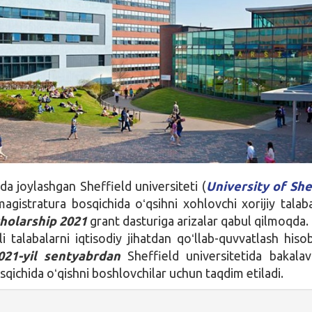
da joylashgan Sheffield universiteti (
University of She
magistratura bosqichida oʻqsihni xohlovchi xorijiy talab
holarship 2021
grant dasturiga arizalar qabul qilmoqda.
i talabalarni iqtisodiy jihatdan qoʻllab-quvvatlash hisob
021-yil sentyabrdan
Sheffield universitetida bakalav
qichida oʻqishni boshlovchilar uchun taqdim etiladi.