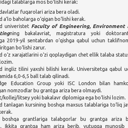
agi talablarga mos boʻlishi kerak:
avlatlar fuqarolari ariza bera oladi.
a’lo baholarga o‘qigan bo‘lishi kerak.
 univeristet
Faculty of Engineering, Environment
ting
ning bakalavriat, magistratura yoki doktoran
iga 2019-yil sentabrdan o‘qishga qabul uchun taklifno
iritgan bo‘lishi zarur.
o‘z xarajatlarini o‘zi qoplaydigan chet ellik talaba statu
 lozim.
ingliz tilini yaxshi bilishi kerak. Universitetga qabul u
mida 6,0-6,5 ball talab qilinadi.
dge Education Group yoki ISC London bilan hamko
gan nomzodlar bu grantga ariza bera olmaydi.
/kollej/litsey yoki bakalavr diplomiga ega bo‘lishi lozim.
tanlagan kursining boshqa maxsus talablariga to‘liq j
kerak.
 boshqa grantlariga talabgorlar bu grantga ariza 
i. Ikkita grantga ham ariza berib, yutuqqa munosib