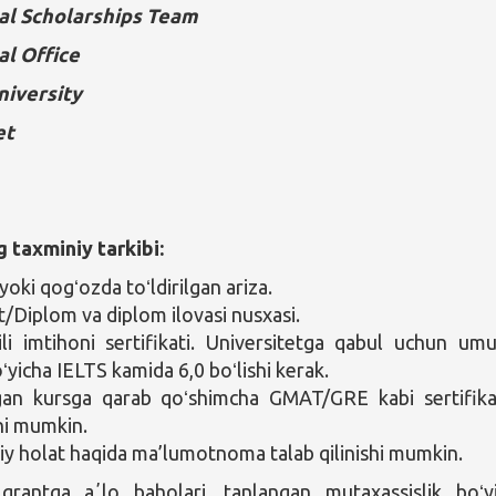
al Scholarships Team
al Office
niversity
et
g taxminiy tarkibi:
oki qogʻozda toʻldirilgan ariza.
t/Diplom va diplom ilovasi nusxasi.
tili imtihoni sertifikati. Universitetga qabul uchun um
ʻyicha IELTS kamida 6,0 boʻlishi kerak.
gan kursga qarab qoʻshimcha GMAT/GRE kabi sertifika
shi mumkin.
iy holat haqida ma’lumotnoma talab qilinishi mumkin.
rantga aʼlo baholari, tanlangan mutaxassislik boʻy