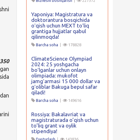
Biznesni boshqarish
|
227372
shni
Yaponiya: Magistratura va
doktorantura bosqichida
oʻqish uchun MEXT toʻliq
grantiga hujjatlar qabul
qilinmoqda!
Barcha soha
|
178828
ClimateScience Olympiad
,350
2024: 25 yoshgacha
ngan
boʻlganlar uchun onlayn
olimpiada: mukofot
sida
jamgʻarmasi 15 000 dollar va
gʻoliblar Bakuga bepul safar
qiladi!
tdan
Barcha soha
|
149616
rini
Rossiya: Bakalavriat va
magistraturada o’qish uchun
to’liq grant va oylik
stipendiya!
Dasturlash
|
143836