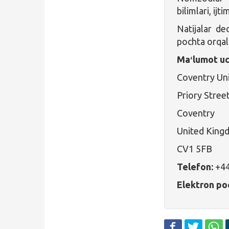
bilimlari, ijt
Natijalar de
pochta orqali
Maʻlumot uc
Coventry Uni
Priory Stree
Coventry
United King
CV1 5FB
Telefon:
+4
Elektron po