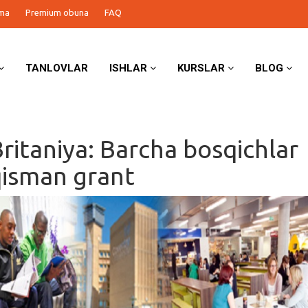
ma
Premium obuna
FAQ
TANLOVLAR
ISHLAR
KURSLAR
BLOG
ritaniya: Barcha bosqichlar
isman grant