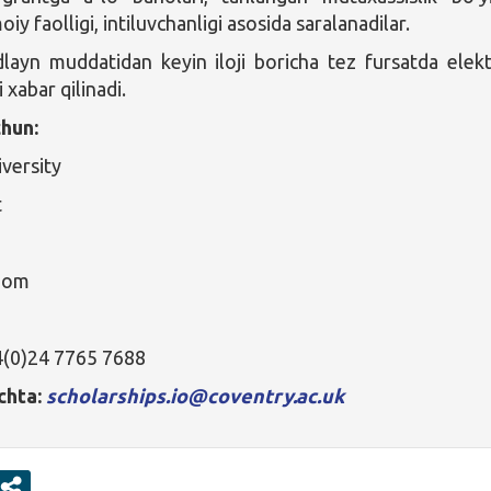
imoiy faolligi, intiluvchanligi asosida saralanadilar.
dlayn muddatidan keyin iloji boricha tez fursatda elek
 xabar qilinadi.
hun:
versity
t
dom
4(0)24 7765 7688
chta:
scholarships.io@coventry.ac.uk