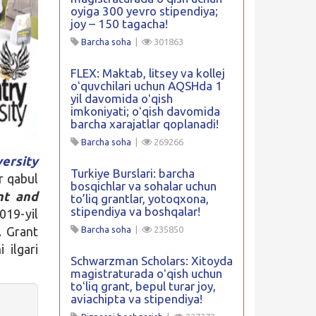
oyiga 300 yevro stipendiya;
joy – 150 tagacha!
Barcha soha
|
301863
FLEX: Maktab, litsey va kollej
oʻquvchilari uchun AQSHda 1
yil davomida oʻqish
imkoniyati; oʻqish davomida
barcha xarajatlar qoplanadi!
Barcha soha
|
269266
ersity
Turkiye Burslari: barcha
r qabul
bosqichlar va sohalar uchun
nt and
to’liq grantlar, yotoqxona,
stipendiya va boshqalar!
019-yil
. Grant
Barcha soha
|
235850
 ilgari
Schwarzman Scholars: Xitoyda
magistraturada oʻqish uchun
toʻliq grant, bepul turar joy,
aviachipta va stipendiya!