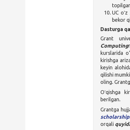
topilga
UC oʻz 
bekor q
Dasturga qa
Grant univ
Computing
kurslarida o
kirishga ari
keyin alohida
qilishi mumki
oling. Grant
Oʻqishga ki
berilgan.
Grantga hujj
scholarship
orqali
quyid