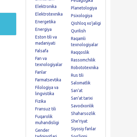
Pedagogika
Elektronika
Planetologiya
Elektrotexnika
Psixologiya
Energetika
Qishloq xo'jaligi
Energiya
Qurilish
Eston tili va
Raqamli
madaniyati
texnologiyalar
Falsafa
Raqqoslik
Fan va
Rassomchilik
texnologiyalar
Robototexnika
Fanlar
Rus tili
Farmatsevtika
Salomatlik
Filologiya va
San'at
lingvistika
San'at tarixi
Fizika
Savodxonlik
Fransuz tili
Shaharsozlik
Fuqarolik
She'riyat
muhandisligi
Siyosiy fanlar
Gender
tadqiqotlari
Sog'liqni