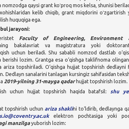
n nomzodga qaysi grant koʻproq mos kelsa, shunisi berilad
xohishlaridan kelib chiqib, grant miqdorini oʻzgartirish 
ilish huquqiga ega.
bul jarayoni:
eristet
Faculty of Engineering, Environment 
ning bakalavriat va magistratura yoki doktorant
‘qish uchun beriladi. Shu sababli nomzod dastlab o‘qi
za berishi lozim. Grantga esa o‘qishga taklifnoma olinga
 ariza topshiriladi. O‘qishga hujjat topshirish dedlayni 
n. Dedlayn sanalarini tanlagan kursingiz sahifasidan teksh
ga
2019-yilning 31-mayga qadar
hujjat topshirish lozim.
rish uchun hujjat topshirish haqida batafsil:
shu ye
at topshirish uchun
ariza shakli
ni to‘ldirib, dedlaynga q
s.io@coventry.ac.uk
elektron pochtasiga yoki poc
agi manzilga
yuborish lozim: