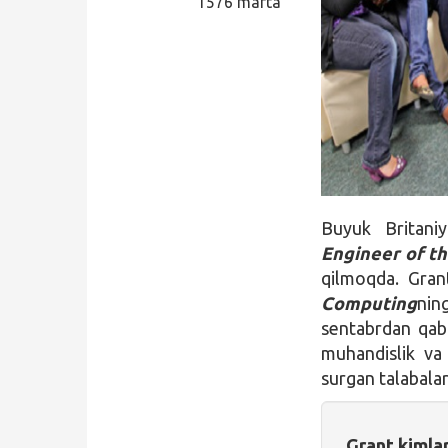
1576 marta
Qidirish
Kirish
Buyuk Britani
Engineer of t
qilmoqda. Gran
Computing
nin
sentabrdan qabu
muhandislik va 
surgan talabalar
Grant kimla