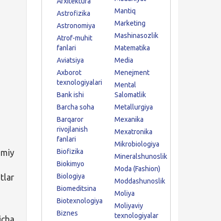
Arxitektura
Mantiq
Astrofizika
Marketing
Astronomiya
Mashinasozlik
Atrof-muhit
fanlari
Matematika
Aviatsiya
Media
Axborot
Menejment
texnologiyalari
Mental
Bank ishi
Salomatlik
Barcha soha
Metallurgiya
Barqaror
Mexanika
rivojlanish
Mexatronika
fanlari
Mikrobiologiya
umiy
Biofizika
Mineralshunoslik
Biokimyo
Moda (Fashion)
tlar
Biologiya
Moddashunoslik
Biomeditsina
Moliya
Biotexnologiya
Moliyaviy
Biznes
texnologiyalar
icha