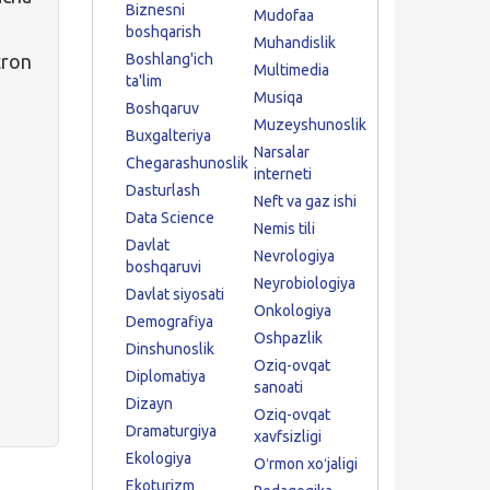
Biznesni
Mudofaa
boshqarish
Muhandislik
tron
Boshlang'ich
Multimedia
ta'lim
Musiqa
Boshqaruv
Muzeyshunoslik
Buxgalteriya
Narsalar
Chegarashunoslik
interneti
Dasturlash
Neft va gaz ishi
Data Science
Nemis tili
Davlat
Nevrologiya
boshqaruvi
Neyrobiologiya
Davlat siyosati
Onkologiya
Demografiya
Oshpazlik
Dinshunoslik
Oziq-ovqat
Diplomatiya
sanoati
Dizayn
Oziq-ovqat
Dramaturgiya
xavfsizligi
Ekologiya
Oʻrmon xoʻjaligi
Ekoturizm