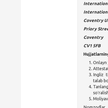
Internation
Internation
Coventry U
Priory Stre
Coventry
CV1 5FB
Hujjatlarnin
Onlayn y
Attesta
Ingliz 
talab bo
Tanlan
soʻrali
Moliyav
Nomzodlar g