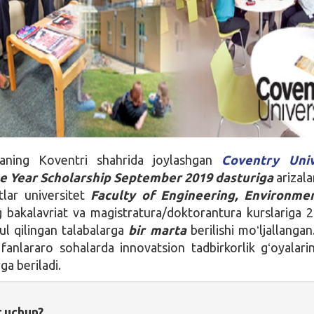
yaning Koventri shahrida joylashgan
Coventry Univ
he Year Scholarship September 2019
dasturiga
arizala
tlar universitet
Faculty of Engineering, Environme
g bakalavriat va magistratura/doktorantura kurslariga 2
l qilingan talabalarga
bir marta
berilishi moʻljallangan
fanlararo sohalarda innovatsion tadbirkorlik gʻoyalarini
ga beriladi.
r uchun?