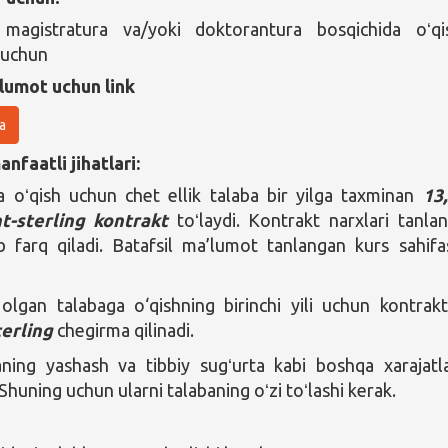
, magistratura va/yoki doktorantura bosqichida oʻqi
 uchun
lumot uchun link
a
nfaatli jihatlari:
a oʻqish uchun chet ellik talaba bir yilga taxminan
13
t-sterling
kontrakt
toʻlaydi. Kontrakt narxlari tanla
 farq qiladi. Batafsil ma’lumot tanlangan kurs sahifa
 olgan talabaga o‘qishning birinchi yili uchun kontrak
terling
chegirma qilinadi.
ning yashash va tibbiy sugʻurta kabi boshqa xarajatla
huning uchun ularni talabaning oʻzi toʻlashi kerak.