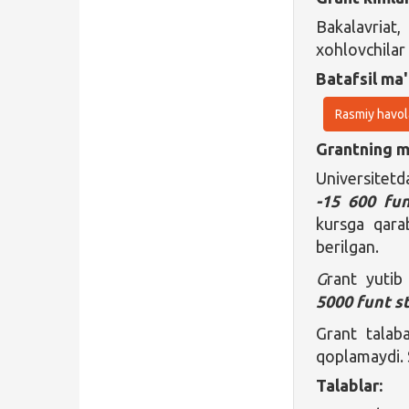
Bakalavriat
xohlovchilar
Batafsil ma'
Rasmiy havol
Grantning ma
Universitetd
-15 600 fun
kursga qarab
berilgan.
G
rant yutib
5000 funt s
Grant talaba
qoplamaydi. S
Talablar: