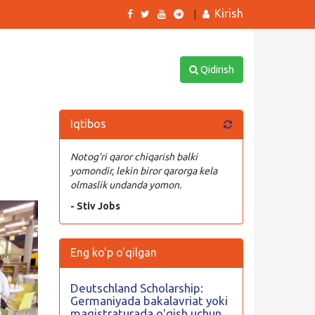
Kirish
|
Qidirish
Iqtibos
Notog’ri qaror chiqarish balki
yomondir, lekin biror qarorga kela
olmaslik undanda yomon.
- Stiv Jobs
Eng ko'p o'qilgan
Deutschland Scholarship:
Germaniyada bakalavriat yoki
magistraturada oʻqish uchun