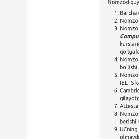
Nomzod quyid
Barcha d
Nomzod 
Nomzod
Compu
kurslar
qo‘lga k
Nomzod 
bo‘lishi
Nomzod 
IELTS ka
Cambri
qilayot
Attestat
Nomzod 
berishi 
UCning
olmayd