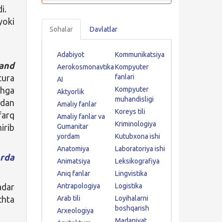
i.
yoki
Sohalar
Davlatlar
Adabiyot
Kommunikatsiya
and
Aerokosmonavtika
Kompyuter
ura
fanlari
AI
shga
Kompyuter
Aktyorlik
muhandisligi
ndan
Amaliy fanlar
Koreys tili
farq
Amaliy fanlar va
Kriminologiya
irib
Gumanitar
yordam
Kutubxona ishi
Anatomiya
Laboratoriya ishi
rda
Animatsiya
Leksikografiya
Aniq fanlar
Lingvistika
adar
Antrapologiya
Logistika
hta
Arab tili
Loyihalarni
boshqarish
Arxeologiya
Madaniyat