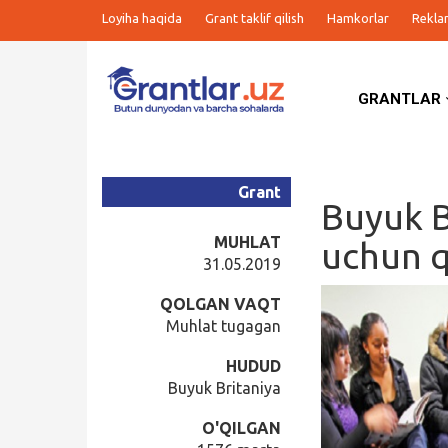
Loyiha haqida
Grant taklif qilish
Hamkorlar
Rekla
GRANTLAR
Grantlar
Tanlovlar
Grant
Buyuk B
Ishlar
MUHLAT
uchun q
31.05.2019
Kurslar
QOLGAN VAQT
Muhlat tugagan
Blog
HUDUD
Buyuk Britaniya
Yana
O'QILGAN