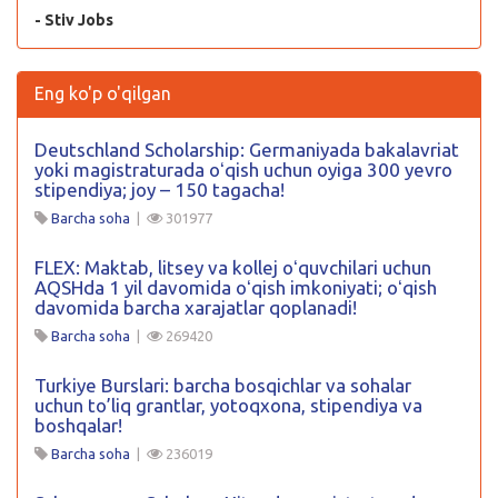
- Stiv Jobs
Eng ko'p o'qilgan
Deutschland Scholarship: Germaniyada bakalavriat
yoki magistraturada oʻqish uchun oyiga 300 yevro
stipendiya; joy – 150 tagacha!
Barcha soha
|
301977
FLEX: Maktab, litsey va kollej oʻquvchilari uchun
AQSHda 1 yil davomida oʻqish imkoniyati; oʻqish
davomida barcha xarajatlar qoplanadi!
Barcha soha
|
269420
Turkiye Burslari: barcha bosqichlar va sohalar
uchun to’liq grantlar, yotoqxona, stipendiya va
boshqalar!
Barcha soha
|
236019