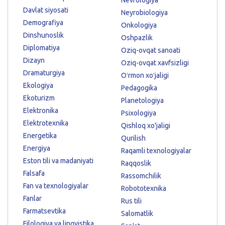
Davlat siyosati
Neyrobiologiya
Demografiya
Onkologiya
Dinshunoslik
Oshpazlik
Diplomatiya
Oziq-ovqat sanoati
Dizayn
Oziq-ovqat xavfsizligi
Dramaturgiya
Oʻrmon xoʻjaligi
Ekologiya
Pedagogika
Ekoturizm
Planetologiya
Elektronika
Psixologiya
Elektrotexnika
Qishloq xo'jaligi
Energetika
Qurilish
Energiya
Raqamli texnologiyalar
Eston tili va madaniyati
Raqqoslik
Falsafa
Rassomchilik
Fan va texnologiyalar
Robototexnika
Fanlar
Rus tili
Farmatsevtika
Salomatlik
Filologiya va lingvistika