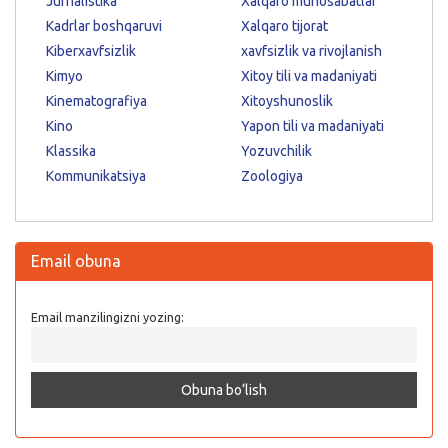
Jurnalistika
Xalqaro munosabatlar
Kadrlar boshqaruvi
Xalqaro tijorat
Kiberxavfsizlik
xavfsizlik va rivojlanish
Kimyo
Xitoy tili va madaniyati
Kinematografiya
Xitoyshunoslik
Kino
Yapon tili va madaniyati
Klassika
Yozuvchilik
Kommunikatsiya
Zoologiya
Email obuna
Email manzilingizni yozing: