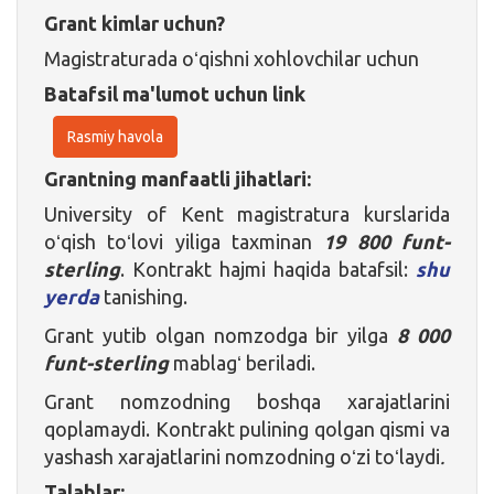
Grant kimlar uchun?
Magistraturada oʻqishni xohlovchilar uchun
Batafsil ma'lumot uchun link
Rasmiy havola
Grantning manfaatli jihatlari:
University of Kent magistratura kurslarida
oʻqish toʻlovi yiliga taxminan
19 800 funt-
sterling
. Kontrakt hajmi haqida batafsil:
shu
yerda
tanishing.
Grant yutib olgan nomzodga bir yilga
8 000
funt-sterling
mablagʻ beriladi.
Grant nomzodning boshqa xarajatlarini
qoplamaydi. Kontrakt pulining qolgan qismi va
yashash xarajatlarini nomzodning oʻzi toʻlaydi
.
Talablar: