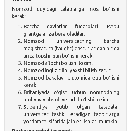
Nomzod quyidagi talablarga mos boʻlishi
kerak:
Barcha davlatlar fuqarolari ushbu
grantga ariza bera oladilar.
Nomzod universitetning barcha
magistratura (taught) dasturlaridan biriga
ariza topshirgan boʻlishi kerak.
Nomzod a’lochi boʻlishi lozim.
Nomzod ingliz tilini yaxshi bilish zarur.
Nomzod bakalavr diplomiga ega boʻlishi
kerak.
Britaniyada oʻqish uchun nomzodning
moliyaviy ahvoli yetarli boʻlishi lozim.
Stipendiya yutib olgan talabalar
universitet tashkil etadigan tadbirlarga
yordamchi sifatida jalb etilishlari mumkin.
Dasturga qabul jarayoni: