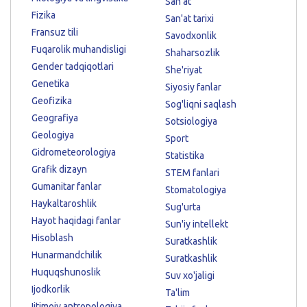
San'at
Fizika
San'at tarixi
Fransuz tili
Savodxonlik
Fuqarolik muhandisligi
Shaharsozlik
Gender tadqiqotlari
She'riyat
Genetika
Siyosiy fanlar
Geofizika
Sog'liqni saqlash
Geografiya
Sotsiologiya
Geologiya
Sport
Gidrometeorologiya
Statistika
Grafik dizayn
STEM fanlari
Gumanitar fanlar
Stomatologiya
Haykaltaroshlik
Sug'urta
Hayot haqidagi fanlar
Sun'iy intellekt
Hisoblash
Suratkashlik
Hunarmandchilik
Suratkashlik
Huquqshunoslik
Suv xo'jaligi
Ijodkorlik
Ta'lim
Ijtimoiy antropologiya