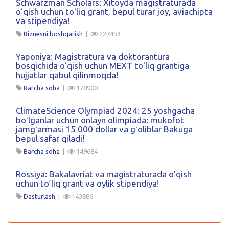
Schwarzman Scholars: Xitoyda magistraturada
oʻqish uchun toʻliq grant, bepul turar joy, aviachipta
va stipendiya!
Biznesni boshqarish
|
227453
Yaponiya: Magistratura va doktorantura
bosqichida oʻqish uchun MEXT toʻliq grantiga
hujjatlar qabul qilinmoqda!
Barcha soha
|
178900
ClimateScience Olympiad 2024: 25 yoshgacha
boʻlganlar uchun onlayn olimpiada: mukofot
jamgʻarmasi 15 000 dollar va gʻoliblar Bakuga
bepul safar qiladi!
Barcha soha
|
149684
Rossiya: Bakalavriat va magistraturada o’qish
uchun to’liq grant va oylik stipendiya!
Dasturlash
|
143886