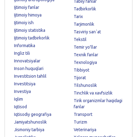
Tabiiy fanlar
Ijtimoiy fanlar
Tadbirkorlik
Ijtimoiy himoya
Tarix
Ijtimoiy ish
Tarjimonlik
Ijtimoiy statistika
Tasviriy sanʼat
Ijtimoiy tadbirkorlik
Tekstil
Informatika
Temir yo'llar
Ingliz tili
Texnik fanlar
Innovatsiyalar
Texnologiya
Inson huquqlari
Tibbiyot
Investitsion tahlil
Tijorat
Investitsiya
Tilshunoslik
Investiya
Tinchlik va xavfsizlik
Iqlim
Tirik organizmlar haqidagi
Iqtisod
fanlar
Iqtisodiy geografiya
Transport
Jamiyatshunoslik
Turizm
Jismoniy tarbiya
Veterinariya