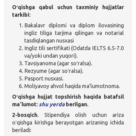
Oʻqishga qabul uchun taxminiy hujjatlar
tarkibi:
Bakalavr diplomi va diplom ilovasining
ingliz tiliga tarjima qilingan va notarial
tasdiqlangan nusxasi
Ingliz tili sertifikati (Odatda IELTS 6.5-7.0
va/yoki undan yuqori).
Tavsiyanoma (agar soʻralsa).
Rezyume (agar soʻralsa).
Pasport nusxasi.
Moliyavoy ahvol haqida ma’lumotnoma.
Oʻqishga hujjat topshirish haqida batafsil
maʼlumot:
shu yerda
berilgan.
2-bosqich.
Stipendiya olish uchun ariza
oʻqishga kirishga berayotgan arizaning ichida
beriladi: