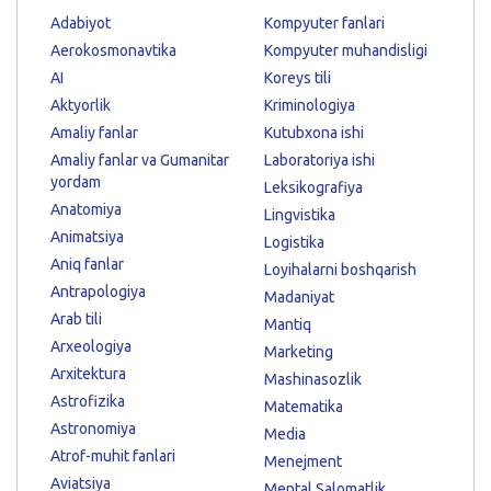
Adabiyot
Kompyuter fanlari
Aerokosmonavtika
Kompyuter muhandisligi
AI
Koreys tili
Aktyorlik
Kriminologiya
Amaliy fanlar
Kutubxona ishi
Amaliy fanlar va Gumanitar
Laboratoriya ishi
yordam
Leksikografiya
Anatomiya
Lingvistika
Animatsiya
Logistika
Aniq fanlar
Loyihalarni boshqarish
Antrapologiya
Madaniyat
Arab tili
Mantiq
Arxeologiya
Marketing
Arxitektura
Mashinasozlik
Astrofizika
Matematika
Astronomiya
Media
Atrof-muhit fanlari
Menejment
Aviatsiya
Mental Salomatlik