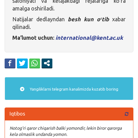
salohiyati va kelajakdagi rejalariga koʻra
amalga oshiriladi.
Natijalar dedlayndan
besh kun oʻtib
xabar
qilinadi.
Ma’lumot uchun:
international@kent.ac.uk
Yangiliklarni
telegram
kanalimizda kuzatib boring
Iqtibos
Notog’ri qaror chiqarish balki yomondir, lekin biror qarorga
kela olmaslik undanda yomon.