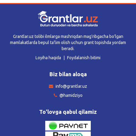
Grantlar.uz tolibi ilmlarga mashriqdan mag’ribgacha bo’lgan
mamlakatlarda bepul ta’lim olish uchun grant topishda yordam
beradi.
Loyiha haqida
Foydalanish bitimi
Biz bilan aloqa
info@grantlar.uz
@hamidziyo
To'lovga qabul qilamiz