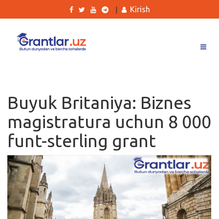
Kirish
|
Grantlar
Tanlovlar
Buyuk Britaniya: Biznes
Ishlar
magistratura uchun 8 000
Kurslar
funt-sterling grant
Blog
Yana
Qidirish