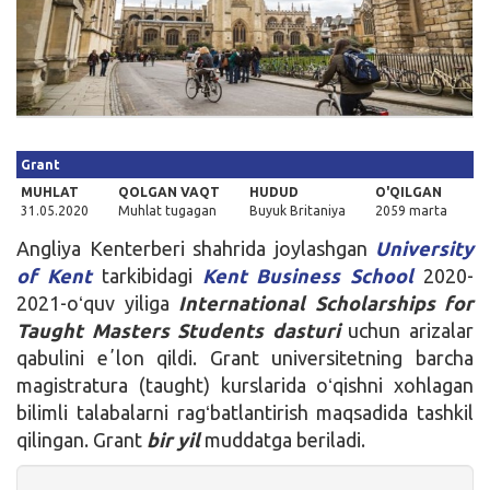
Kirish
Grant
MUHLAT
QOLGAN VAQT
HUDUD
O'QILGAN
31.05.2020
Muhlat tugagan
Buyuk Britaniya
2059 marta
Angliya Kenterberi shahrida joylashgan
University
of Kent
tarkibidagi
Kent Business School
2020-
2021-oʻquv yiliga
International Scholarships for
Taught Masters Students dasturi
uchun arizalar
qabulini eʼlon qildi. Grant universitetning barcha
magistratura (taught) kurslarida oʻqishni xohlagan
bilimli talabalarni ragʻbatlantirish maqsadida tashkil
qilingan. Grant
bir yil
muddatga beriladi.