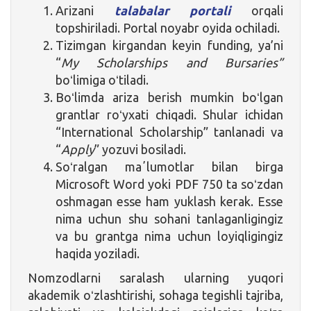
Arizani
talabalar portali
orqali
topshiriladi. Portal noyabr oyida ochiladi.
Tizimgan kirgandan keyin funding, ya’ni
“
My Scholarships and Bursaries”
boʻlimiga oʻtiladi.
Boʻlimda ariza berish mumkin boʻlgan
grantlar roʻyxati chiqadi. Shular ichidan
“International Scholarship” tanlanadi va
“
Apply
” yozuvi bosiladi.
Soʻralgan maʼlumotlar bilan birga
Microsoft Word yoki PDF 750 ta soʻzdan
oshmagan esse ham yuklash kerak. Esse
nima uchun shu sohani tanlaganligingiz
va bu grantga nima uchun loyiqligingiz
haqida yoziladi.
Nomzodlarni saralash ularning yuqori
akademik oʻzlashtirishi, sohaga tegishli tajriba,