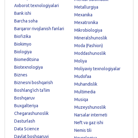
Axborot texnologiyalari
Metallurgiya
Bank ishi
Mexanika
Barcha soha
Mexatronika
Barqaror rivojlanish fanlari
Mikrobiologiya
Biofizika
Mineralshunoslik
Biokimyo
Moda (Fashion)
Biologiya
Moddashunoslik
Biomeditsina
Moliya
Biotexnologiya
Moliyaviy texnologiyalar
Biznes
Mudofaa
Biznesni boshqarish
Muhandislik
Boshlang'ich ta'lim
Multimedia
Boshqaruv
Musiqa
Buxgalteriya
Muzeyshunoslik
Chegarashunoslik
Narsalar interneti
Dasturlash
Neft va gaz ishi
Data Science
Nemis tili
Davlat boshqaruvi
Nevrologiya