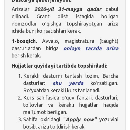
Arizalar
2020-yil 31-mayga qadar
qabul
qilinadi. Grant olish istagida boʻlgan
nomzodlar oʻqishga topshirayotgan ariza
ichida buni koʻrsatishlari kerak.
1-bosqich.
Avvalo, magistratura (taught)
dasturlardan biriga
onlayn tarzda ariza
berish kerak.
Hujjatlar quyidagi tartibda topshiriladi:
Kerakli dasturni tanlash lozim. Barcha
dasturlar:
shu yerda
koʻrsatilgan.
Roʻyxatdan kerakli kurs tanlanadi.
Kurs sahifasida oʻquv fanlari, dasturlari,
toʻlovlar va kerakli hujjatlar haqida
maʼlumot berilgan.
Sahifa oxiridagi “
Apply now”
yozuvini
bosib, ariza toʻldirish kerak.