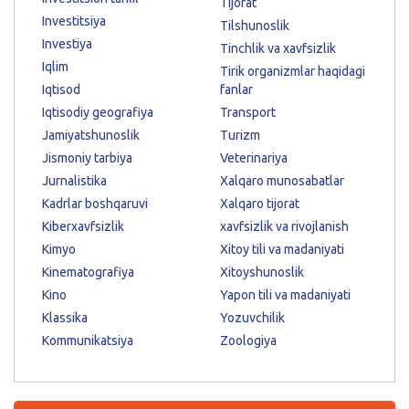
Tijorat
Investitsiya
Tilshunoslik
Investiya
Tinchlik va xavfsizlik
Iqlim
Tirik organizmlar haqidagi
Iqtisod
fanlar
Iqtisodiy geografiya
Transport
Jamiyatshunoslik
Turizm
Jismoniy tarbiya
Veterinariya
Jurnalistika
Xalqaro munosabatlar
Kadrlar boshqaruvi
Xalqaro tijorat
Kiberxavfsizlik
xavfsizlik va rivojlanish
Kimyo
Xitoy tili va madaniyati
Kinematografiya
Xitoyshunoslik
Kino
Yapon tili va madaniyati
Klassika
Yozuvchilik
Kommunikatsiya
Zoologiya