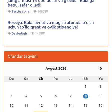
jamgʻarmasi 15 000 dollar va gʻoliblar Bakuga
bepul safar qiladi!
Barcha soha
|
149680
Rossiya: Bakalavriat va magistraturada o’qish
uchun to’liq grant va oylik stipendiya!
Dasturlash
|
143881
Grantlar taqvimi
Avgust 2026
Du
Se
Ch
Pa
Ju
Sh
Ya
1
2
3
4
5
6
7
9
8
10
11
12
13
14
15
16