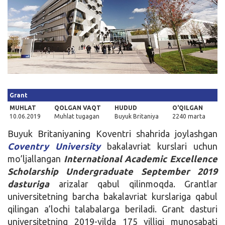
Kirish
Grant
MUHLAT
QOLGAN VAQT
HUDUD
O'QILGAN
10.06.2019
Muhlat tugagan
Buyuk Britaniya
2240 marta
Buyuk Britaniyaning Koventri shahrida joylashgan
Coventry University
bakalavriat kurslari uchun
mo’ljallangan
International Academic Excellence
Scholarship Undergraduate September 2019
dasturiga
arizalar qabul qilinmoqda. Grantlar
universitetning barcha bakalavriat kurslariga qabul
qilingan a’lochi talabalarga beriladi. Grant dasturi
universitetning 2019-yilda 175 yilligi munosabati