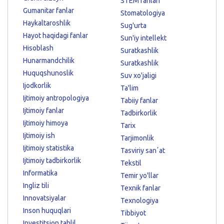
STEM fanlari
Gumanitar fanlar
Stomatologiya
Haykaltaroshlik
Sug'urta
Hayot haqidagi fanlar
Sun'iy intellekt
Hisoblash
Suratkashlik
Hunarmandchilik
Suratkashlik
Huquqshunoslik
Suv xo'jaligi
Ijodkorlik
Ta'lim
Ijtimoiy antropologiya
Tabiiy fanlar
Ijtimoiy fanlar
Tadbirkorlik
Ijtimoiy himoya
Tarix
Ijtimoiy ish
Tarjimonlik
Ijtimoiy statistika
Tasviriy sanʼat
Ijtimoiy tadbirkorlik
Tekstil
Informatika
Temir yo'llar
Ingliz tili
Texnik fanlar
Innovatsiyalar
Texnologiya
Inson huquqlari
Tibbiyot
Investitsion tahlil