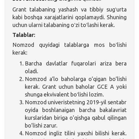
Grant talabaning yashash va tibbiy sugʻurta
kabi boshqa xarajatlarini qoplamaydi. Shuning
uchun ularni talabaning oʻzi toʻlashi kerak.
Talablar:
Nomzod quyidagi talablarga mos boʻlishi
kerak:
Barcha davlatlar fuqarolari ariza bera
oladi.
Nomzod a’lo baholarga o’qigan bo’lishi
kerak. Grant uchun baholar GCE A yoki
shunga ekvivalent boʻlishi lozim.
Nomzod univeristetning 2019-yil sentabr
oyida boshlanaigan barcha bakalavriat
kurslaridan biriga o’qishga qabul qilingan
bo’lishi zarur.
Nomzod ingliz tilini yaxshi bilishi kerak.