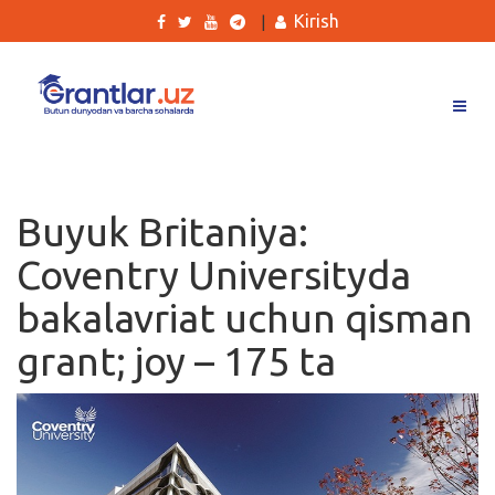
Kirish
|
Grantlar
Tanlovlar
Buyuk Britaniya:
Ishlar
Coventry Universityda
Kurslar
bakalavriat uchun qisman
Blog
grant; joy – 175 ta
Yana
Qidirish