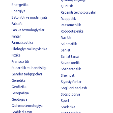
Energetika
Qurilish
Energiya
Raqamli texnologiyalar
Eston tili va madaniyati
Raqqoslik
Falsafa
Rassomchilik
Fan va texnologiyalar
Robototexnika
Fanlar
Rus tili
Farmatsevtika
Salomatlik
Filologiya va lingvistika
San'at
Fizika
San'at tarixi
Fransuz tili
Savodxonlik
Fuqarolik muhandisligi
Shaharsozlik
Gender tadqiqotlari
She'riyat
Genetika
Siyosiy fanlar
Geofizika
Sog'liqni saqlash
Geografiya
Sotsiologiya
Geologiya
Sport
Gidrometeorologiya
Statistika
Grafik dizayn