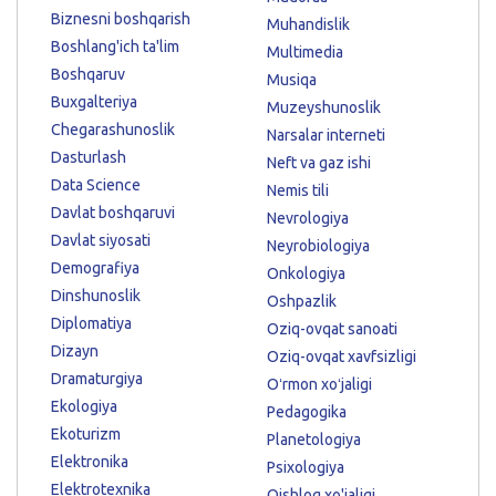
Biznesni boshqarish
Muhandislik
Boshlang'ich ta'lim
Multimedia
Boshqaruv
Musiqa
Buxgalteriya
Muzeyshunoslik
Chegarashunoslik
Narsalar interneti
Dasturlash
Neft va gaz ishi
Data Science
Nemis tili
Davlat boshqaruvi
Nevrologiya
Davlat siyosati
Neyrobiologiya
Demografiya
Onkologiya
Dinshunoslik
Oshpazlik
Diplomatiya
Oziq-ovqat sanoati
Dizayn
Oziq-ovqat xavfsizligi
Dramaturgiya
Oʻrmon xoʻjaligi
Ekologiya
Pedagogika
Ekoturizm
Planetologiya
Elektronika
Psixologiya
Elektrotexnika
Qishloq xo'jaligi