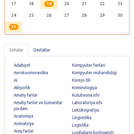
17
18
20
21
22
23
19
24
25
26
27
28
29
30
31
Sohalar
Davlatlar
Adabiyot
Kompyuter fanlari
Aerokosmonavtika
Kompyuter muhandisligi
AI
Koreys tili
Aktyorlik
Kriminologiya
Amaliy fanlar
Kutubxona ishi
Amaliy fanlar va Gumanitar
Laboratoriya ishi
yordam
Leksikografiya
Anatomiya
Lingvistika
Animatsiya
Logistika
Aniq fanlar
Loyihalarni boshqarish