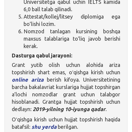
Universitetga qabul uchin IELTS kamida
6,0 ball talab qilinadi.
Attestat/kollej/litsey diplomiga ega
bo’lishi lozim.
Nomzod tanlagan kursining boshqa
maxsus talablariga to’liq javob berishi
kerak.
Dasturga qabul jarayoni:
Grant yutib olish uchun alohida ariza
topshirish shart emas, oʻqishga kirish uchun
online ariza
berish kifoya. Universitetining
barcha bakalavriat kurslariga hujjat topshirgan
a’lochi nomzodlar grant uchun talabgor
hisoblanadi. Grantga hujjat topshirish uchun
dedlayn:
2019-yilning 10-iyunga qadar
.
Oʻqishga kirish uchun hujjat topshirish haqida
batafsil:
shu yerda
berilgan.