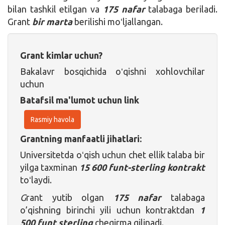
bilan tashkil etilgan va
175 nafar
talabaga beriladi.
Grant
bir marta
berilishi moʻljallangan.
Grant kimlar uchun?
Bakalavr bosqichida oʻqishni xohlovchilar
uchun
Batafsil ma'lumot uchun link
Rasmiy havola
Grantning manfaatli jihatlari:
Universitetda oʻqish uchun chet ellik talaba bir
yilga taxminan
15 600 funt-sterling
kontrakt
toʻlaydi.
G
rant yutib olgan
175 nafar
talabaga
o’qishning birinchi yili uchun kontraktdan
1
500 funt sterling
chegirma qilinadi.