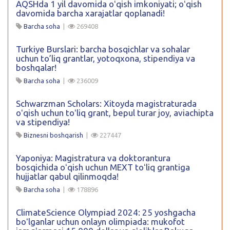
AQSHda 1 yil davomida oʻqish imkoniyati; oʻqish
davomida barcha xarajatlar qoplanadi!
Barcha soha
|
269408
Turkiye Burslari: barcha bosqichlar va sohalar
uchun to’liq grantlar, yotoqxona, stipendiya va
boshqalar!
Barcha soha
|
236009
Schwarzman Scholars: Xitoyda magistraturada
oʻqish uchun toʻliq grant, bepul turar joy, aviachipta
va stipendiya!
Biznesni boshqarish
|
227447
Yaponiya: Magistratura va doktorantura
bosqichida oʻqish uchun MEXT toʻliq grantiga
hujjatlar qabul qilinmoqda!
Barcha soha
|
178896
ClimateScience Olympiad 2024: 25 yoshgacha
boʻlganlar uchun onlayn olimpiada: mukofot