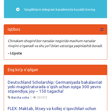
Yangiliklarni
telegram
kanalimizda kuzatib boring
Iqtibos
Chinakam shogird bor narsalar negizida mavhum narsalar
rivojini o’rganadi va shu yo’l bilan ustoziga yaqinlashib boradi.
- I.Gyote
Eng ko'p o'qilgan
Deutschland Scholarship: Germaniyada bakalavriat
yoki magistraturada oʻqish uchun oyiga 300 yevro
stipendiya; joy – 150 tagacha!
Barcha soha
|
301972
FLEX: Maktab, litsey va kollej oʻquvchilari uchun