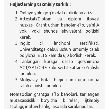
Hujjatlarning taxminiy tarkibi:
Onlayn yoki qogʻozda toʻldirilgan ariza.
Attestat/Diplom va diplom ilovasi
nusxasi. Grant uchun baholar a’lo, ya’ni A
yoki yoki shunga ekvivalent boʻlishi
kerak.
Ingliz tili imtihoni sertifikati.
Universitetga qabul uchun umumiy talab
boʻyicha IELTS kamida 6,0 boʻlishi kerak.
Tanlangan kursga qarab qoʻshimcha
ACT/SAT/GRE kabi sertifikatlar soʻralishi
mumkin.
Moliyaviy holat haqida ma’lumotnoma
talab qilinishi mumkin.
Nomzodlar grantga aʼlo baholari, tanlangan
mutaxassislik boʻyicha bilimlari, ijtimoiy
faolligi, intiluvchanligi asosida saralanadilar.