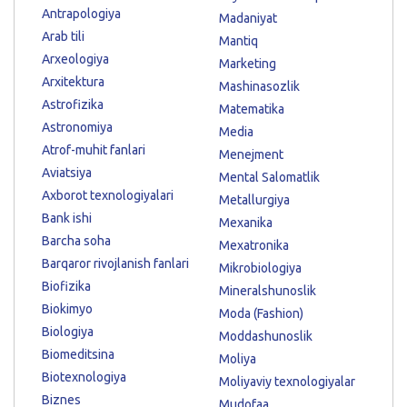
Antrapologiya
Madaniyat
Arab tili
Mantiq
Arxeologiya
Marketing
Arxitektura
Mashinasozlik
Astrofizika
Matematika
Astronomiya
Media
Atrof-muhit fanlari
Menejment
Aviatsiya
Mental Salomatlik
Axborot texnologiyalari
Metallurgiya
Bank ishi
Mexanika
Barcha soha
Mexatronika
Barqaror rivojlanish fanlari
Mikrobiologiya
Biofizika
Mineralshunoslik
Biokimyo
Moda (Fashion)
Biologiya
Moddashunoslik
Biomeditsina
Moliya
Biotexnologiya
Moliyaviy texnologiyalar
Biznes
Mudofaa