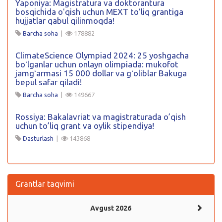
Yaponiya: Magistratura va doktorantura
bosqichida oʻqish uchun MEXT toʻliq grantiga
hujjatlar qabul qilinmoqda!
Barcha soha
|
178882
ClimateScience Olympiad 2024: 25 yoshgacha
boʻlganlar uchun onlayn olimpiada: mukofot
jamgʻarmasi 15 000 dollar va gʻoliblar Bakuga
bepul safar qiladi!
Barcha soha
|
149667
Rossiya: Bakalavriat va magistraturada o’qish
uchun to’liq grant va oylik stipendiya!
Dasturlash
|
143868
Grantlar taqvimi
Avgust 2026