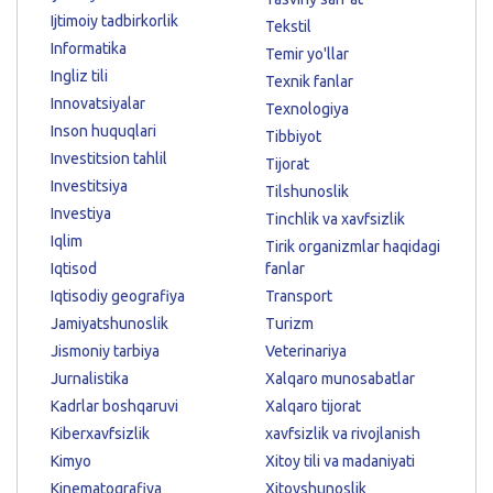
Ijtimoiy tadbirkorlik
Tekstil
Informatika
Temir yo'llar
Ingliz tili
Texnik fanlar
Innovatsiyalar
Texnologiya
Inson huquqlari
Tibbiyot
Investitsion tahlil
Tijorat
Investitsiya
Tilshunoslik
Investiya
Tinchlik va xavfsizlik
Iqlim
Tirik organizmlar haqidagi
Iqtisod
fanlar
Iqtisodiy geografiya
Transport
Jamiyatshunoslik
Turizm
Jismoniy tarbiya
Veterinariya
Jurnalistika
Xalqaro munosabatlar
Kadrlar boshqaruvi
Xalqaro tijorat
Kiberxavfsizlik
xavfsizlik va rivojlanish
Kimyo
Xitoy tili va madaniyati
Kinematografiya
Xitoyshunoslik