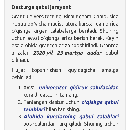
Dasturga qabul jarayoni:
Grant universitetning Birmingham Campusida
huquq boʻyicha magistratura kurslaridan biriga
oʻqishga kirgan talabalarga beriladi. Shuning
uchun avval oʻqishga ariza berish kerak. Keyin
esa alohida grantga ariza topshiriladi. Grantga
arizalar
2020-yil 23-martga qadar
qabul
qilinadi.
Hujjat topshirishish quyidagicha amalga
oshiriladi:
Avval
universitet qidiruv sahifasidan
kerakli dasturni tanlang.
Tanlangan dastur uchun
oʻqishga qabul
talablari
bilan tanishing.
Alohida kurslarning qabul talablari
boshqalaridan farq qiladi. Shuning uchun