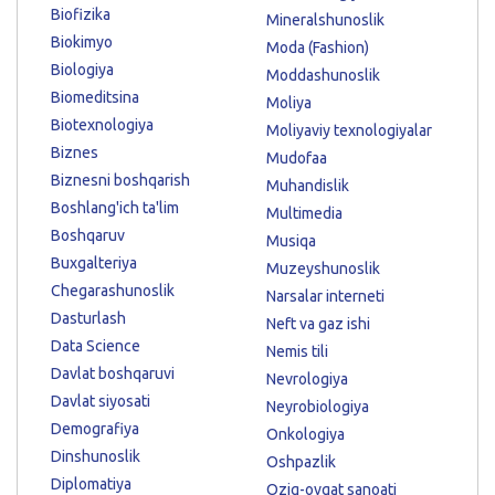
Biofizika
Mineralshunoslik
Biokimyo
Moda (Fashion)
Biologiya
Moddashunoslik
Biomeditsina
Moliya
Biotexnologiya
Moliyaviy texnologiyalar
Biznes
Mudofaa
Biznesni boshqarish
Muhandislik
Boshlang'ich ta'lim
Multimedia
Boshqaruv
Musiqa
Buxgalteriya
Muzeyshunoslik
Chegarashunoslik
Narsalar interneti
Dasturlash
Neft va gaz ishi
Data Science
Nemis tili
Davlat boshqaruvi
Nevrologiya
Davlat siyosati
Neyrobiologiya
Demografiya
Onkologiya
Dinshunoslik
Oshpazlik
Diplomatiya
Oziq-ovqat sanoati