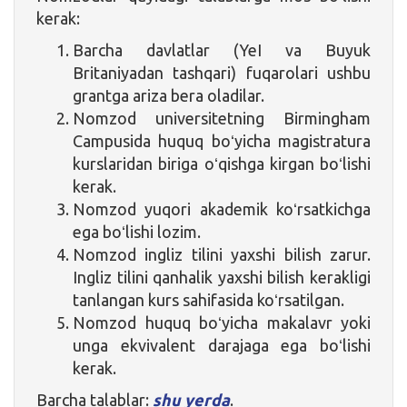
kerak:
Barcha davlatlar (YeI va Buyuk
Britaniyadan tashqari) fuqarolari ushbu
grantga ariza bera oladilar.
Nomzod universitetning Birmingham
Campusida huquq boʻyicha magistratura
kurslaridan biriga oʻqishga kirgan boʻlishi
kerak.
Nomzod yuqori akademik koʻrsatkichga
ega boʻlishi lozim.
Nomzod ingliz tilini yaxshi bilish zarur.
Ingliz tilini qanhalik yaxshi bilish kerakligi
tanlangan kurs sahifasida koʻrsatilgan.
Nomzod huquq boʻyicha makalavr yoki
unga ekvivalent darajaga ega boʻlishi
kerak.
Barcha talablar:
shu yerda
.