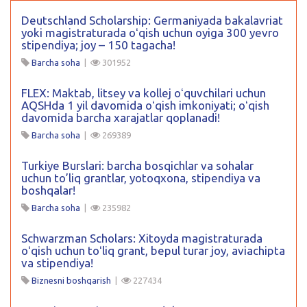
Deutschland Scholarship: Germaniyada bakalavriat
yoki magistraturada oʻqish uchun oyiga 300 yevro
stipendiya; joy – 150 tagacha!
Barcha soha
|
301952
FLEX: Maktab, litsey va kollej oʻquvchilari uchun
AQSHda 1 yil davomida oʻqish imkoniyati; oʻqish
davomida barcha xarajatlar qoplanadi!
Barcha soha
|
269389
Turkiye Burslari: barcha bosqichlar va sohalar
uchun to’liq grantlar, yotoqxona, stipendiya va
boshqalar!
Barcha soha
|
235982
Schwarzman Scholars: Xitoyda magistraturada
oʻqish uchun toʻliq grant, bepul turar joy, aviachipta
va stipendiya!
Biznesni boshqarish
|
227434