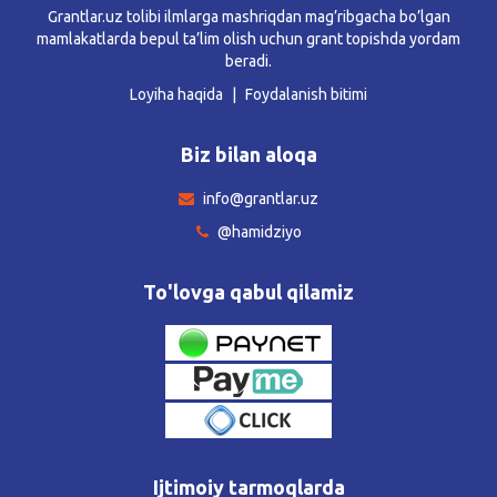
Grantlar.uz tolibi ilmlarga mashriqdan mag’ribgacha bo’lgan
mamlakatlarda bepul ta’lim olish uchun grant topishda yordam
beradi.
Loyiha haqida
Foydalanish bitimi
Biz bilan aloqa
info@grantlar.uz
@hamidziyo
To'lovga qabul qilamiz
Ijtimoiy tarmoqlarda