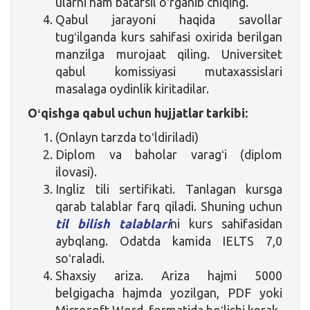
ularni ham batafsil oʻrganib chiqing.
Qabul jarayoni haqida savollar
tugʻilganda kurs sahifasi oxirida berilgan
manzilga murojaat qiling. Universitet
qabul komissiyasi mutaxassislari
masalaga oydinlik kiritadilar.
Oʻqishga qabul uchun hujjatlar tarkibi:
(Onlayn tarzda toʻldiriladi)
Diplom va baholar varagʻi (diplom
ilovasi).
Ingliz tili sertifikati. Tanlagan kursga
qarab talablar farq qiladi. Shuning uchun
til bilish talablari
ni kurs sahifasidan
aybqlang. Odatda kamida IELTS 7,0
soʻraladi.
Shaxsiy ariza. Ariza hajmi 5000
belgigacha hajmda yozilgan, PDF yoki
Microsoft Word formatida boʻlishi kerak.