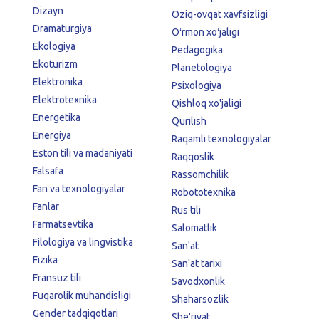
Dizayn
Oziq-ovqat xavfsizligi
Dramaturgiya
Oʻrmon xoʻjaligi
Ekologiya
Pedagogika
Ekoturizm
Planetologiya
Elektronika
Psixologiya
Elektrotexnika
Qishloq xo'jaligi
Energetika
Qurilish
Energiya
Raqamli texnologiyalar
Eston tili va madaniyati
Raqqoslik
Falsafa
Rassomchilik
Fan va texnologiyalar
Robototexnika
Fanlar
Rus tili
Farmatsevtika
Salomatlik
Filologiya va lingvistika
San'at
Fizika
San'at tarixi
Fransuz tili
Savodxonlik
Fuqarolik muhandisligi
Shaharsozlik
Gender tadqiqotlari
She'riyat