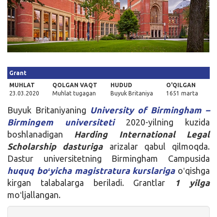
Kirish
Grant
MUHLAT
QOLGAN VAQT
HUDUD
O'QILGAN
23.03.2020
Muhlat tugagan
Buyuk Britaniya
1651 marta
Buyuk Britaniyaning
University of Birmingham –
Birmingem universiteti
2020-yilning kuzida
boshlanadigan
Harding International Legal
Scholarship dasturiga
arizalar qabul qilmoqda.
Dastur universitetning Birmingham Campusida
huquq boʻyicha magistratura kurslariga
oʻqishga
kirgan talabalarga beriladi. Grantlar
1 yilga
moʻljallangan.