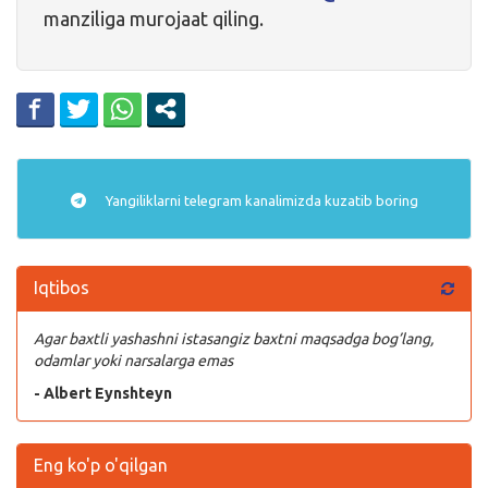
manziliga murojaat qiling.
Yangiliklarni
telegram
kanalimizda kuzatib boring
Iqtibos
Agar baxtli yashashni istasangiz baxtni maqsadga bog’lang,
odamlar yoki narsalarga emas
- Albert Eynshteyn
Eng ko'p o'qilgan