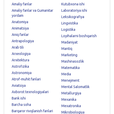
Amaliy fanlar
Kutubxona ishi
Amaliy fanlar va Gumanitar
Laboratoriya ishi
yordam
Leksikografiya
Anatomiya
Lingvistika
Animatsiya
Logistika
Aniq fanlar
Loyihalarni boshqarish
Antrapologiya
Madaniyat
Arab tili
Mantiq
Arxeologiya
Marketing
Arxitektura
Mashinasozlik
Astrofizika
Matematika
Astronomiya
Media
Atrof-muhit fanlari
Menejment
Aviatsiya
Mental Salomatlik
Axborot texnologiyalari
Metallurgiya
Bank ishi
Mexanika
Barcha soha
Mexatronika
Barqaror rivojlanish fanlari
Mikrobiologiya