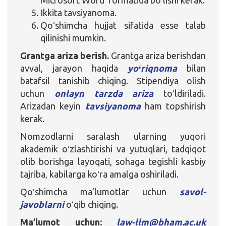
Ikkita tavsiyanoma.
Qoʻshimcha hujjat sifatida esse talab
qilinishi mumkin.
Grantga ariza berish.
Grantga ariza berishdan
avval, jarayon haqida
yoʻriqnoma
bilan
batafsil tanishib chiqing. Stipendiya olish
uchun
onlayn tarzda ariza
toʻldiriladi.
Arizadan keyin
tavsiyanoma
ham topshirish
kerak.
Nomzodlarni saralash ularning yuqori
akademik oʻzlashtirishi va yutuqlari, tadqiqot
olib borishga layoqati, sohaga tegishli kasbiy
tajriba, kabilarga koʻra amalga oshiriladi.
Qoʻshimcha ma’lumotlar uchun
savol-
javoblarni
oʻqib chiqing.
Ma’lumot uchun:
law-llm@bham.ac.uk