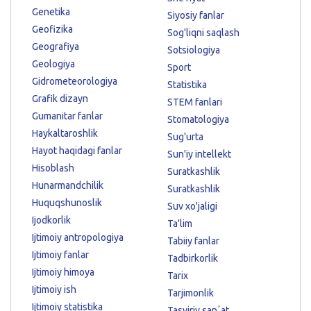
Genetika
Siyosiy fanlar
Geofizika
Sog'liqni saqlash
Geografiya
Sotsiologiya
Geologiya
Sport
Gidrometeorologiya
Statistika
Grafik dizayn
STEM fanlari
Gumanitar fanlar
Stomatologiya
Haykaltaroshlik
Sug'urta
Hayot haqidagi fanlar
Sun'iy intellekt
Hisoblash
Suratkashlik
Hunarmandchilik
Suratkashlik
Huquqshunoslik
Suv xo'jaligi
Ijodkorlik
Ta'lim
Ijtimoiy antropologiya
Tabiiy fanlar
Ijtimoiy fanlar
Tadbirkorlik
Ijtimoiy himoya
Tarix
Ijtimoiy ish
Tarjimonlik
Ijtimoiy statistika
Tasviriy sanʼat