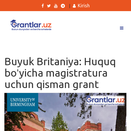
Kirish
|
Grantlar
Tanlovlar
Buyuk Britaniya: Huquq
Ishlar
boʻyicha magistratura
Kurslar
uchun qisman grant
Blog
Yana
Qidirish