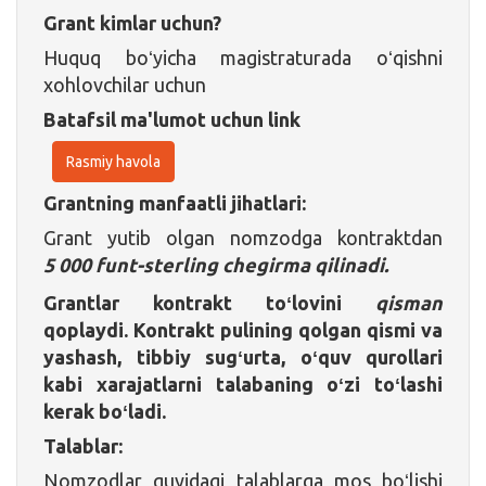
Grant kimlar uchun?
Huquq boʻyicha magistraturada oʻqishni
xohlovchilar uchun
Batafsil ma'lumot uchun link
Rasmiy havola
Grantning manfaatli jihatlari:
Grant yutib olgan nomzodga kontraktdan
5 000 funt-sterling chegirma qilinadi.
Grantlar kontrakt toʻlovini
qisman
qoplaydi. Kontrakt pulining qolgan qismi va
yashash, tibbiy sugʻurta, oʻquv qurollari
kabi xarajatlarni talabaning oʻzi toʻlashi
kerak boʻladi.
Talablar:
Nomzodlar quyidagi talablarga mos boʻlishi