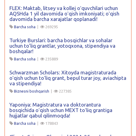
FLEX: Maktab, litsey va kollej oʻquvchilari uchun
AQSHda 1 yil davomida oʻqish imkoniyati; oʻqish
davomida barcha xarajatlar qoplanadi!
Barcha soha
|
269295
Turkiye Burslari: barcha bosqichlar va sohalar
uchun to’liq grantlar, yotoqxona, stipendiya va
boshqalar!
Barcha soha
|
235889
Schwarzman Scholars: Xitoyda magistraturada
oʻqish uchun toʻliq grant, bepul turar joy, aviachipta
va stipendiya!
Biznesni boshqarish
|
227385
Yaponiya: Magistratura va doktorantura
bosqichida oʻqish uchun MEXT toʻliq grantiga
hujjatlar qabul qilinmoqda!
Barcha soha
|
178843