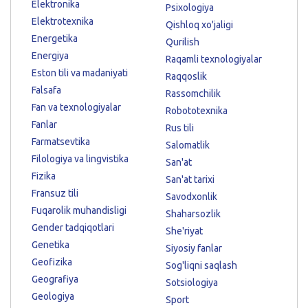
Elektronika
Psixologiya
Elektrotexnika
Qishloq xo'jaligi
Energetika
Qurilish
Energiya
Raqamli texnologiyalar
Eston tili va madaniyati
Raqqoslik
Falsafa
Rassomchilik
Fan va texnologiyalar
Robototexnika
Fanlar
Rus tili
Farmatsevtika
Salomatlik
Filologiya va lingvistika
San'at
Fizika
San'at tarixi
Fransuz tili
Savodxonlik
Fuqarolik muhandisligi
Shaharsozlik
Gender tadqiqotlari
She'riyat
Genetika
Siyosiy fanlar
Geofizika
Sog'liqni saqlash
Geografiya
Sotsiologiya
Geologiya
Sport