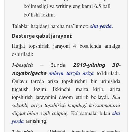
bo
lmasligi va writing eng kami 6.5 ball
ʻ
bo
lishi lozim.
ʻ
Talablar haqidagi barcha ma’lumot:
shu yerda
.
Dasturga qabul jarayoni:
Hujjat topshirish jarayoni 4 bosqichda amalga
oshiriladi:
1-bosqich
– Bunda
2019-yilning 30-
onlayn tarzda ariza
to
ldiriladi.
noyabrigacha
ʻ
Onlayn tarzda ariza topshirishni bir urinishda
tugatish lozim. Ikkinchi marta kirib, ariza
topshirish jarayonini davom ettirib bo
laydi.
Shu
ʻ
sababli, ariza topshirish haqidagi ko
rsatmalarni
ʻ
diqqat bilan o
qib chiqing.
Ko
rsatmalar bilan
shu
ʻ
ʻ
yerda
t
anishing.
2-bosqich
– Birinchi bosqichdan o
tganlar
ʻ