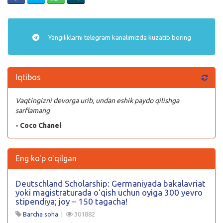
Yangiliklarni
telegram
kanalimizda kuzatib boring
Iqtibos
Vaqtingizni devorga urib, undan eshik paydo qilishga
sarflamang
- Coco Chanel
Eng ko'p o'qilgan
Deutschland Scholarship: Germaniyada bakalavriat
yoki magistraturada oʻqish uchun oyiga 300 yevro
stipendiya; joy – 150 tagacha!
Barcha soha
|
301882