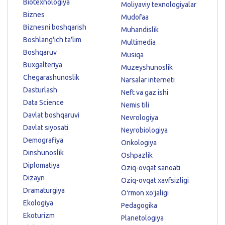
Biotexnologiya
Moliyaviy texnologiyalar
Biznes
Mudofaa
Biznesni boshqarish
Muhandislik
Boshlang'ich ta'lim
Multimedia
Boshqaruv
Musiqa
Buxgalteriya
Muzeyshunoslik
Chegarashunoslik
Narsalar interneti
Dasturlash
Neft va gaz ishi
Data Science
Nemis tili
Davlat boshqaruvi
Nevrologiya
Davlat siyosati
Neyrobiologiya
Demografiya
Onkologiya
Dinshunoslik
Oshpazlik
Diplomatiya
Oziq-ovqat sanoati
Dizayn
Oziq-ovqat xavfsizligi
Dramaturgiya
Oʻrmon xoʻjaligi
Ekologiya
Pedagogika
Ekoturizm
Planetologiya