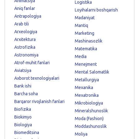
Animatsiya
Logistika
Aniq fanlar
Loyihalarni boshqarish
Antrapologiya
Madaniyat
Arab tili
Mantiq
Arxeologiya
Marketing
Arxitektura
Mashinasozlik
Astrofizika
Matematika
Astronomiya
Media
Atrof-muhit fanlari
Menejment
Aviatsiya
Mental Salomatlik
Axborot texnologiyalari
Metallurgiya
Bank ishi
Mexanika
Barcha soha
Mexatronika
Barqaror rivojlanish fanlari
Mikrobiologiya
Biofizika
Mineralshunoslik
Biokimyo
Moda (Fashion)
Biologiya
Moddashunoslik
Biomeditsina
Moliya