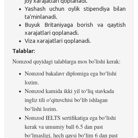
joy xarajatlari qoplanadi.
Yashash uchun oylik stipendiya bilan
ta’minlanadi.
Buyuk Britaniyaga borish va qaytish
xarajatlari qoplanadi.
Viza xarajatlari qoplanadi.
Talablar:
Nomzod quyidagi talablarga mos bo
lishi kerak:
ʻ
Nomzod bakalavr diplomiga ega bo
lishi
ʻ
lozim.
Nomzod kamida ikki yil to
liq stavkada
ʻ
ingliz tili o
qituvchisi bo
lib ishlagan
ʻ
ʻ
bo
lishi lozim.
ʻ
Nomzod IELTS sertifikatiga ega bo
lishi
ʻ
kerak va umumiy ball 6.5 dan past
bo
lmasligi, hech qaysi bo
lim 6 dan past
ʻ
ʻ