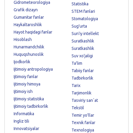
Gidrometeorologiya
Statistika
Grafik dizayn
STEM fanlari
Gumanitar fanlar
Stomatologiya
Haykaltaroshlik
Sug'urta
Hayot haqidagi fanlar
Sun'iy intellekt
Hisoblash
Suratkashlik
Hunarmandchilik
Suratkashlik
Huquqshunoslik
Suv xo'jaligi
Ijodkorlik
Ta'lim
Ijtimoiy antropologiya
Tabiiy fanlar
Ijtimoiy fanlar
Tadbirkorlik
Ijtimoiy himoya
Tarix
Ijtimoiy ish
Tarjimonlik
Ijtimoiy statistika
Tasviriy sanʼat
Ijtimoiy tadbirkorlik
Tekstil
Informatika
Temir yo'llar
Ingliz tili
Texnik fanlar
Innovatsiyalar
Texnologiya