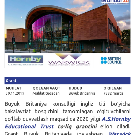
Kirish
Grant
MUHLAT
QOLGAN VAQT
HUDUD
O'QILGAN
30.11.2019
Muhlat tugagan
Buyuk Britaniya
7882 marta
Buyuk Britaniya konsulligi ingliz tili boʻyicha
bakalavriat bosqichini tamomlagan oʻqituvchilarni
qoʻllab-quvvatlash maqsadida 2020-yilgi
A.S.Hornby
Educational Trust
toʻliq grantini
e’lon qiladi.
Grant Buyuk Britaniyada joylashgan
Warwick