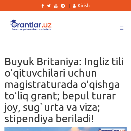
Kirish
|
Grantlar
Tanlovlar
Buyuk Britaniya: Ingliz tili
Ishlar
oʻqituvchilari uchun
Kurslar
magistraturada oʻqishga
Blog
toʻliq grant; bepul turar
Yana
joy, sug`urta va viza;
stipendiya beriladi!
Qidirish