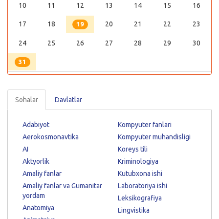
10
11
12
13
14
15
16
17
18
20
21
22
23
19
24
25
26
27
28
29
30
31
Sohalar
Davlatlar
Adabiyot
Kompyuter fanlari
Aerokosmonavtika
Kompyuter muhandisligi
AI
Koreys tili
Aktyorlik
Kriminologiya
Amaliy fanlar
Kutubxona ishi
Amaliy fanlar va Gumanitar
Laboratoriya ishi
yordam
Leksikografiya
Anatomiya
Lingvistika