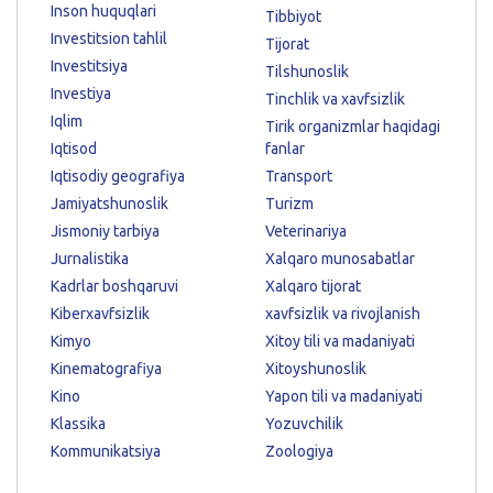
Inson huquqlari
Tibbiyot
Investitsion tahlil
Tijorat
Investitsiya
Tilshunoslik
Investiya
Tinchlik va xavfsizlik
Iqlim
Tirik organizmlar haqidagi
Iqtisod
fanlar
Iqtisodiy geografiya
Transport
Jamiyatshunoslik
Turizm
Jismoniy tarbiya
Veterinariya
Jurnalistika
Xalqaro munosabatlar
Kadrlar boshqaruvi
Xalqaro tijorat
Kiberxavfsizlik
xavfsizlik va rivojlanish
Kimyo
Xitoy tili va madaniyati
Kinematografiya
Xitoyshunoslik
Kino
Yapon tili va madaniyati
Klassika
Yozuvchilik
Kommunikatsiya
Zoologiya