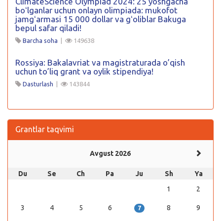
ClimateScience Olympiad 2024: 25 yoshgacha
boʻlganlar uchun onlayn olimpiada: mukofot
jamgʻarmasi 15 000 dollar va gʻoliblar Bakuga
bepul safar qiladi!
Barcha soha
|
149638
Rossiya: Bakalavriat va magistraturada o’qish
uchun to’liq grant va oylik stipendiya!
Dasturlash
|
143844
Grantlar taqvimi
Avgust 2026
Du
Se
Ch
Pa
Ju
Sh
Ya
1
2
3
4
5
6
8
9
7