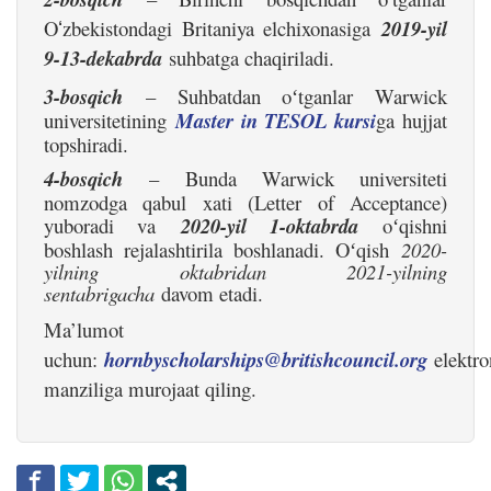
O
zbekistondagi Britaniya elchixonasiga
2019-yil
ʻ
9-13-dekabrda
suhbatga chaqiriladi.
3-bosqich
– Suhbatdan o
ʻ
tganlar Warwick
universitetining
Master in TESOL kursi
ga hujjat
topshiradi.
4-bosqich
– Bunda Warwick universiteti
nomzodga qabul xati (Letter of Acceptance)
yuboradi va
2020-yil 1-oktabrda
o
ʻqishni
boshlash rejalashtirila boshlanadi.
O
ʻ
qish
2020-
yilning oktabridan 2021-yilning
sentabrigacha
davom etadi.
Ma’lumot
uchun
:
hornbyscholarships@britishcouncil.org
elektro
manziliga murojaat qiling.