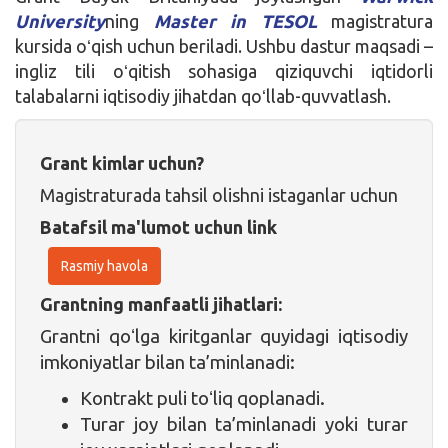
University
ning
Master in TESOL
magistratura
kursida oʻqish uchun beriladi. Ushbu dastur maqsadi –
ingliz tili oʻqitish sohasiga qiziquvchi iqtidorli
talabalarni iqtisodiy jihatdan qoʻllab-quvvatlash.
Grant kimlar uchun?
Magistraturada tahsil olishni istaganlar uchun
Batafsil ma'lumot uchun link
Rasmiy havola
Grantning manfaatli jihatlari:
Grantni qoʻlga kiritganlar quyidagi iqtisodiy
imkoniyatlar bilan ta’minlanadi:
Kontrakt puli toʻliq qoplanadi.
Turar joy bilan ta’minlanadi yoki turar