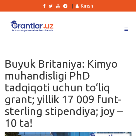
Kirish
|
Grantlar
Tanlovlar
Buyuk Britaniya: Kimyo
Ishlar
muhandisligi PhD
Kurslar
tadqiqoti uchun to‘liq
Blog
grant; yillik 17 009 funt-
Yana
sterling stipendiya; joy –
10 ta!
Qidirish