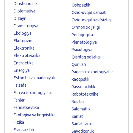
Dinshunoslik
Oshpazlik
Diplomatiya
Oziq-ovqat sanoati
Dizayn
Oziq-ovqat xavfsizligi
Dramaturgiya
Oʻrmon xoʻjaligi
Ekologiya
Pedagogika
Ekoturizm
Planetologiya
Elektronika
Psixologiya
Elektrotexnika
Qishloq xo'jaligi
Energetika
Qurilish
Energiya
Raqamli texnologiyalar
Eston tili va madaniyati
Raqqoslik
Falsafa
Rassomchilik
Fan va texnologiyalar
Robototexnika
Fanlar
Rus tili
Farmatsevtika
Salomatlik
Filologiya va lingvistika
San'at
Fizika
San'at tarixi
Fransuz tili
Savodxonlik