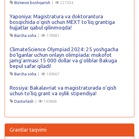
Biznesni boshqarish
|
227434
Yaponiya: Magistratura va doktorantura
bosqichida oʻqish uchun MEXT toʻliq grantiga
hujjatlar qabul qilinmoqda!
Barcha soha
|
178881
ClimateScience Olympiad 2024: 25 yoshgacha
boʻlganlar uchun onlayn olimpiada: mukofot
jamgʻarmasi 15 000 dollar va gʻoliblar Bakuga
bepul safar qiladi!
Barcha soha
|
149667
Rossiya: Bakalavriat va magistraturada o’qish
uchun to’liq grant va oylik stipendiya!
Dasturlash
|
143868
Grantlar taqvimi