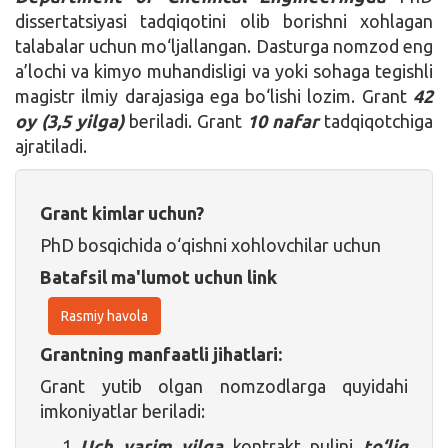
dissertatsiyasi tadqiqotini olib borishni xohlagan
talabalar uchun mo‘ljallangan. Dasturga nomzod eng
a’lochi va kimyo muhandisligi va yoki sohaga tegishli
magistr ilmiy darajasiga ega bo‘lishi lozim. Grant
42
oy (3,5 yilga)
beriladi. Grant
10 nafar
tadqiqotchiga
ajratiladi.
Grant kimlar uchun?
PhD bosqichida o‘qishni xohlovchilar uchun
Batafsil ma'lumot uchun link
Rasmiy havola
Grantning manfaatli jihatlari:
Grant yutib olgan nomzodlarga quyidahi
imkoniyatlar beriladi:
Uch yarim yilga
kontrakt pulini
to‘liq