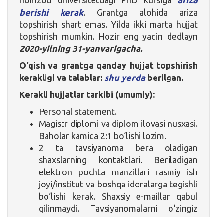
berishi kerak
. Grantga alohida ariza
topshirish shart emas. Yilda ikki marta hujjat
topshirish mumkin. Hozir eng yaqin dedlayn
2020-yilning 31-yanvarigacha.
O‘qish va grantga qanday hujjat topshirish
kerakligi va talablar:
shu yerda
berilgan.
Kerakli hujjatlar tarkibi
(umumiy)
:
Personal statement.
Magistr diplomi va diplom ilovasi nusxasi.
Baholar kamida 2:1 bo‘lishi lozim.
2 ta tavsiyanoma bera oladigan
shaxslarning kontaktlari. Beriladigan
elektron pochta manzillari rasmiy ish
joyi/institut va boshqa idoralarga tegishli
bo‘lishi kerak. Shaxsiy e-maillar qabul
qilinmaydi. Tavsiyanomalarni o‘zingiz