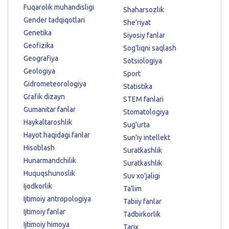
Fuqarolik muhandisligi
Shaharsozlik
Gender tadqiqotlari
She'riyat
Genetika
Siyosiy fanlar
Geofizika
Sog'liqni saqlash
Geografiya
Sotsiologiya
Geologiya
Sport
Gidrometeorologiya
Statistika
Grafik dizayn
STEM fanlari
Gumanitar fanlar
Stomatologiya
Haykaltaroshlik
Sug'urta
Hayot haqidagi fanlar
Sun'iy intellekt
Hisoblash
Suratkashlik
Hunarmandchilik
Suratkashlik
Huquqshunoslik
Suv xo'jaligi
Ijodkorlik
Ta'lim
Ijtimoiy antropologiya
Tabiiy fanlar
Ijtimoiy fanlar
Tadbirkorlik
Ijtimoiy himoya
Tarix