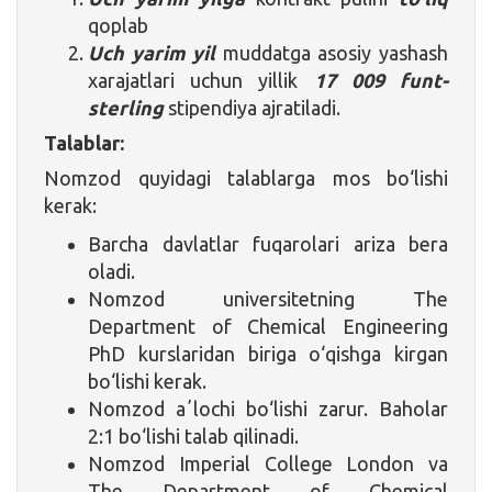
qoplab
Uch yarim yil
muddatga asosiy yashash
xarajatlari uchun yillik
17 009 funt-
sterling
stipendiya ajratiladi.
Talablar:
Nomzod quyidagi talablarga mos bo‘lishi
kerak:
Barcha davlatlar fuqarolari ariza bera
oladi.
Nomzod universitetning The
Department of Chemical Engineering
PhD kurslaridan biriga o‘qishga kirgan
bo‘lishi kerak.
Nomzod aʼlochi bo‘lishi zarur. Baholar
2:1 bo‘lishi talab qilinadi.
Nomzod Imperial College London va
The Department of Chemical