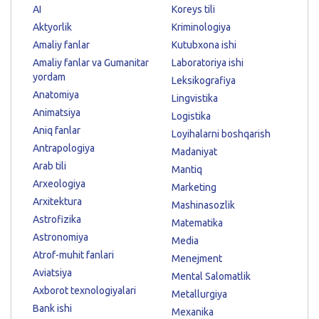
AI
Koreys tili
Aktyorlik
Kriminologiya
Amaliy fanlar
Kutubxona ishi
Amaliy fanlar va Gumanitar
Laboratoriya ishi
yordam
Leksikografiya
Anatomiya
Lingvistika
Animatsiya
Logistika
Aniq fanlar
Loyihalarni boshqarish
Antrapologiya
Madaniyat
Arab tili
Mantiq
Arxeologiya
Marketing
Arxitektura
Mashinasozlik
Astrofizika
Matematika
Astronomiya
Media
Atrof-muhit fanlari
Menejment
Aviatsiya
Mental Salomatlik
Axborot texnologiyalari
Metallurgiya
Bank ishi
Mexanika