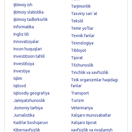
Ijtimoiy ish
Tarjimonlik
Ijtimoiy statistika
Tasviriy sanʼat
Ijtimoiy tadbirkorlik
Tekstil
Informatika
Temir yo'llar
Ingliz tili
Texnik fanlar
Innovatsiyalar
Texnologiya
Inson huquqlari
Tibbiyot
Investitsion tahlil
Tijorat
Investitsiya
Tilshunoslik
Investiya
Tinchlik va xavfsizlik
Iqlim
Tirik organizmlar haqidagi
Iqtisod
fanlar
Iqtisodiy geografiya
Transport
Jamiyatshunoslik
Turizm
Jismoniy tarbiya
Veterinariya
Jurnalistika
Xalqaro munosabatlar
Kadrlar boshqaruvi
Xalqaro tijorat
Kiberxavfsizlik
xavfsizlik va rivojlanish