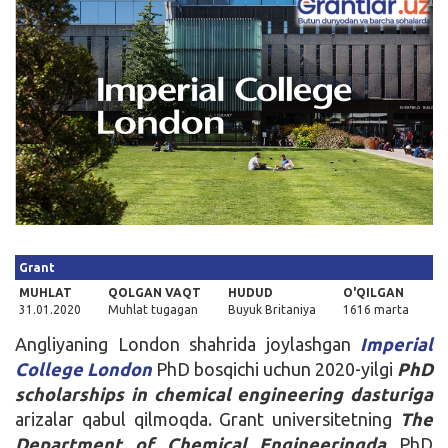
Kirish
Grant
MUHLAT
QOLGAN VAQT
HUDUD
O'QILGAN
31.01.2020
Muhlat tugagan
Buyuk Britaniya
1616 marta
Angliyaning London shahrida joylashgan
Imperial
College London
PhD bosqichi uchun 2020-yilgi
PhD
scholarships in chemical engineering
dasturiga
arizalar qabul qilmoqda. Grant universitetning
The
Department of Chemical Engineeringda
PhD