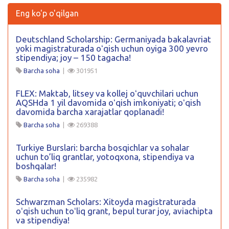
Eng ko'p o'qilgan
Deutschland Scholarship: Germaniyada bakalavriat
yoki magistraturada oʻqish uchun oyiga 300 yevro
stipendiya; joy – 150 tagacha!
Barcha soha
|
301951
FLEX: Maktab, litsey va kollej oʻquvchilari uchun
AQSHda 1 yil davomida oʻqish imkoniyati; oʻqish
davomida barcha xarajatlar qoplanadi!
Barcha soha
|
269388
Turkiye Burslari: barcha bosqichlar va sohalar
uchun to’liq grantlar, yotoqxona, stipendiya va
boshqalar!
Barcha soha
|
235982
Schwarzman Scholars: Xitoyda magistraturada
oʻqish uchun toʻliq grant, bepul turar joy, aviachipta
va stipendiya!