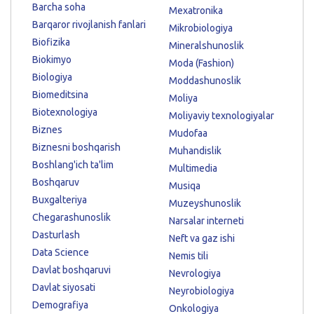
Barcha soha
Mexatronika
Barqaror rivojlanish fanlari
Mikrobiologiya
Biofizika
Mineralshunoslik
Biokimyo
Moda (Fashion)
Biologiya
Moddashunoslik
Biomeditsina
Moliya
Biotexnologiya
Moliyaviy texnologiyalar
Biznes
Mudofaa
Biznesni boshqarish
Muhandislik
Boshlang'ich ta'lim
Multimedia
Boshqaruv
Musiqa
Buxgalteriya
Muzeyshunoslik
Chegarashunoslik
Narsalar interneti
Dasturlash
Neft va gaz ishi
Data Science
Nemis tili
Davlat boshqaruvi
Nevrologiya
Davlat siyosati
Neyrobiologiya
Demografiya
Onkologiya