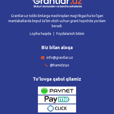
Grantlar.uz tolibi ilmlarga mashriqdan mag’ribgacha bo’lgan
mamlakatlarda bepul ta’lim olish uchun grant topishda yordam
beradi.
Loyiha haqida
Foydalanish bitimi
Biz bilan aloqa
info@grantlar.uz
@hamidziyo
To'lovga qabul qilamiz