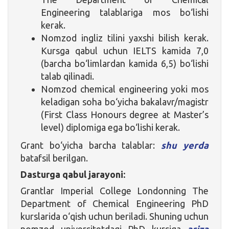
Engineering talablariga mos bo‘lishi
kerak.
Nomzod ingliz tilini yaxshi bilish kerak.
Kursga qabul uchun IELTS kamida 7,0
(barcha bo‘limlardan kamida 6,5) bo‘lishi
talab qilinadi.
Nomzod chemical engineering yoki mos
keladigan soha bo‘yicha bakalavr/magistr
(First Class Honours degree at Master’s
level) diplomiga ega bo‘lishi kerak.
Grant bo‘yicha barcha talablar:
shu yerda
batafsil berilgan.
Dasturga qabul jarayoni:
Grantlar Imperial College Londonning The
Department of Chemical Engineering PhD
kurslarida o‘qish uchun beriladi. Shuning uchun
nomzod universitetdagi PhD kursiga
ariza