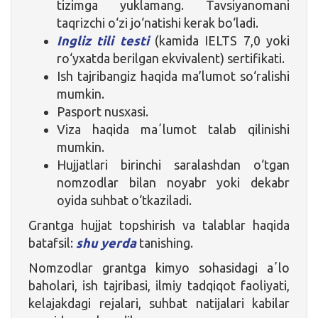
tizimga yuklamang. Tavsiyanomani
taqrizchi o‘zi jo‘natishi kerak bo‘ladi.
Ingliz tili testi
(kamida IELTS 7,0 yoki
ro‘yxatda berilgan ekvivalent) sertifikati.
Ish tajribangiz haqida ma’lumot so‘ralishi
mumkin.
Pasport nusxasi.
Viza haqida maʼlumot talab qilinishi
mumkin.
Hujjatlari birinchi saralashdan o‘tgan
nomzodlar bilan noyabr yoki dekabr
oyida suhbat o‘tkaziladi.
Grantga hujjat topshirish va talablar haqida
batafsil:
shu yerda
tanishing.
Nomzodlar grantga kimyo sohasidagi aʼlo
baholari, ish tajribasi, ilmiy tadqiqot faoliyati,
kelajakdagi rejalari, suhbat natijalari kabilar