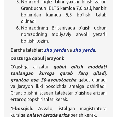
Nomzod ingliz tilini yaxshi bilish zarur.
Grant uchun IELTS kamida 7,0 ball, har bir
boʻlimdan kamida 6,5 boʻlishi talab
qilinadi.
Nomzodning Britaniyada oʻqish uchun
nomzodning moliyaviy ahvoli yetarli
boʻlishi lozim.
Barcha talablar:
shu yerda
va
shu yerda
.
Dasturga qabul jarayoni:
Oʻqishga arizalar
qabul qilish muddati
tanlangan kursga qarab farq qiladi,
grantga esa 30-avgustgacha
qabul qilinadi
va jarayon ikki bosqichda amalga oshiriladi.
Grant olishni istagan talabalar oʻqishga arizani
ertaroq topshirishlari kerak.
1-bosqich.
Avvalo, istalgan magistratura
kursiga
onlayn tarzda ariza
berish kerak.