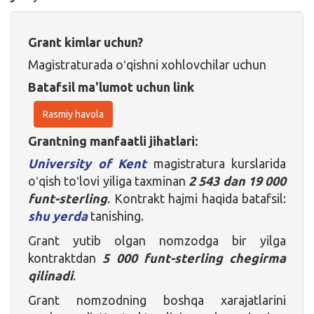
Grant kimlar uchun?
Magistraturada oʻqishni xohlovchilar uchun
Batafsil ma'lumot uchun link
Rasmiy havola
Grantning manfaatli jihatlari:
University of Kent
magistratura kurslarida
oʻqish toʻlovi yiliga taxminan
2 543 dan 19 000
funt-sterling
. Kontrakt hajmi haqida batafsil:
shu yerda
tanishing.
Grant yutib olgan nomzodga bir yilga
kontraktdan
5 000 funt-sterling chegirma
qilinadi
.
Grant nomzodning boshqa xarajatlarini