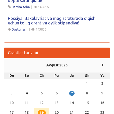
bepul safar qiladi!
Barcha soha
|
149616
Rossiya: Bakalavriat va magistraturada o’qish
uchun to’liq grant va oylik stipendiya!
Dasturlash
|
143836
Grantlar taqvimi
Avgust 2026
Du
Se
Ch
Pa
Ju
Sh
Ya
1
2
3
4
5
6
8
9
7
10
11
12
13
14
15
16
17
18
20
21
22
23
19