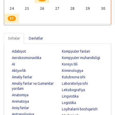
24
25
26
27
28
29
30
31
Sohalar
Davlatlar
Adabiyot
Kompyuter fanlari
Aerokosmonavtika
Kompyuter muhandisligi
AI
Koreys tili
Aktyorlik
Kriminologiya
Amaliy fanlar
Kutubxona ishi
Amaliy fanlar va Gumanitar
Laboratoriya ishi
yordam
Leksikografiya
Anatomiya
Lingvistika
Animatsiya
Logistika
Aniq fanlar
Loyihalarni boshqarish
Antrapologiya