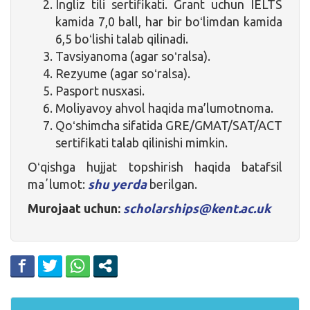
Ingliz tili sertifikati. Grant uchun IELTS
kamida 7,0 ball, har bir boʻlimdan kamida
6,5 boʻlishi talab qilinadi.
Tavsiyanoma (agar soʻralsa).
Rezyume (agar soʻralsa).
Pasport nusxasi.
Moliyavoy ahvol haqida ma’lumotnoma.
Qoʻshimcha sifatida GRE/GMAT/SAT/ACT
sertifikati talab qilinishi mimkin.
Oʻqishga hujjat topshirish haqida batafsil
maʼlumot:
shu yerda
berilgan.
Murojaat uchun:
scholarships@kent.ac.uk