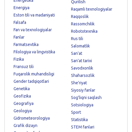
Energetika
Qurilish
Energiya
Raqamli texnologiyalar
Eston tili va madaniyati
Raqqoslik
Falsafa
Rassomchilik
Fan va texnologiyalar
Robototexnika
Fanlar
Rus tili
Farmatsevtika
Salomatlik
Filologiya va lingvistika
San'at
Fizika
San'at tarixi
Fransuz tili
Savodxonlik
Fuqarolik muhandisligi
Shaharsozlik
Gender tadqiqotlari
She'riyat
Genetika
Siyosiy fanlar
Geofizika
Sog'liqni saqlash
Geografiya
Sotsiologiya
Geologiya
Sport
Gidrometeorologiya
Statistika
Grafik dizayn
STEM fanlari