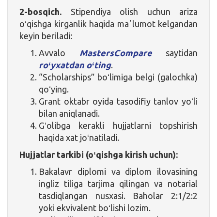
2-bosqich.
Stipendiya olish uchun ariza
oʻqishga kirganlik haqida maʼlumot kelgandan
keyin beriladi:
Avvalo
MastersCompare
saytidan
roʻyxatdan oʻting
.
“Scholarships” boʻlimiga belgi (galochka)
qoʻying.
Grant oktabr oyida tasodifiy tanlov yoʻli
bilan aniqlanadi.
Gʻolibga kerakli hujjatlarni topshirish
haqida xat joʻnatiladi.
Hujjatlar tarkibi (oʻqishga kirish uchun):
Bakalavr diplomi va diplom ilovasining
ingliz tiliga tarjima qilingan va notarial
tasdiqlangan nusxasi. Baholar 2:1/2:2
yoki ekvivalent boʻlishi lozim.