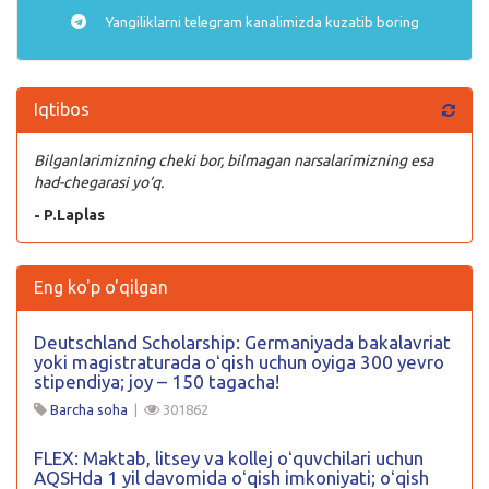
Yangiliklarni
telegram
kanalimizda kuzatib boring
Iqtibos
Bilganlarimizning cheki bor, bilmagan narsalarimizning esa
had-chegarasi yo‘q.
- P.Laplas
Eng ko'p o'qilgan
Deutschland Scholarship: Germaniyada bakalavriat
yoki magistraturada oʻqish uchun oyiga 300 yevro
stipendiya; joy – 150 tagacha!
Barcha soha
|
301862
FLEX: Maktab, litsey va kollej oʻquvchilari uchun
AQSHda 1 yil davomida oʻqish imkoniyati; oʻqish