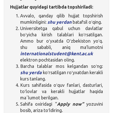
Hujjatlar quyidagi tartibda topshiriladi:
Avvalo, qanday qilib hujjat topshirish
mumkinligini:
shu yerdan
batafsil oʻqing.
Universitetga qabul uchun davlatlar
boʻyicha kirish talablari koʻrsatilgan.
Ammo bur oʻyxatda Oʻzbekiston yoʻq.
shu sababli, aniq ma’lumotni
internationalstudent@kent.ac.uk
elektron pochtasidan oling.
Barcha talablar mos kelgandan soʻng:
shu yerda
koʻrsatilgan roʻyxatdan kerakli
kurs tanlang.
Kurs sahifasida oʻquv fanlari, dasturlari,
toʻlovlar va kerakli hujjatlar haqida
maʼlumot berilgan.
Sahifa oxiridagi “
Apply now”
yozuvini
bosib, ariza toʻldiring.