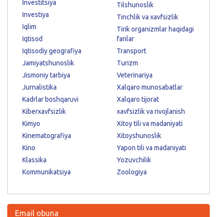
Investitsiya
Tilshunoslik
Investiya
Tinchlik va xavfsizlik
Iqlim
Tirik organizmlar haqidagi
Iqtisod
fanlar
Iqtisodiy geografiya
Transport
Jamiyatshunoslik
Turizm
Jismoniy tarbiya
Veterinariya
Jurnalistika
Xalqaro munosabatlar
Kadrlar boshqaruvi
Xalqaro tijorat
Kiberxavfsizlik
xavfsizlik va rivojlanish
Kimyo
Xitoy tili va madaniyati
Kinematografiya
Xitoyshunoslik
Kino
Yapon tili va madaniyati
Klassika
Yozuvchilik
Kommunikatsiya
Zoologiya
Email obuna