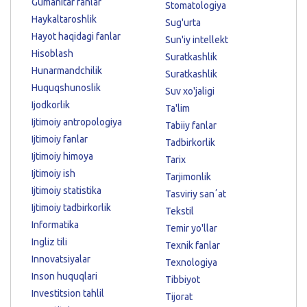
Gumanitar fanlar
Stomatologiya
Haykaltaroshlik
Sug'urta
Hayot haqidagi fanlar
Sun'iy intellekt
Hisoblash
Suratkashlik
Hunarmandchilik
Suratkashlik
Huquqshunoslik
Suv xo'jaligi
Ijodkorlik
Ta'lim
Ijtimoiy antropologiya
Tabiiy fanlar
Ijtimoiy fanlar
Tadbirkorlik
Ijtimoiy himoya
Tarix
Ijtimoiy ish
Tarjimonlik
Ijtimoiy statistika
Tasviriy sanʼat
Ijtimoiy tadbirkorlik
Tekstil
Informatika
Temir yo'llar
Ingliz tili
Texnik fanlar
Innovatsiyalar
Texnologiya
Inson huquqlari
Tibbiyot
Investitsion tahlil
Tijorat