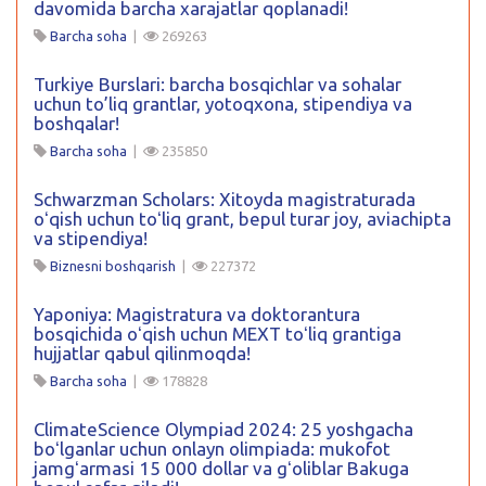
davomida barcha xarajatlar qoplanadi!
Barcha soha
|
269263
Turkiye Burslari: barcha bosqichlar va sohalar
uchun to’liq grantlar, yotoqxona, stipendiya va
boshqalar!
Barcha soha
|
235850
Schwarzman Scholars: Xitoyda magistraturada
oʻqish uchun toʻliq grant, bepul turar joy, aviachipta
va stipendiya!
Biznesni boshqarish
|
227372
Yaponiya: Magistratura va doktorantura
bosqichida oʻqish uchun MEXT toʻliq grantiga
hujjatlar qabul qilinmoqda!
Barcha soha
|
178828
ClimateScience Olympiad 2024: 25 yoshgacha
boʻlganlar uchun onlayn olimpiada: mukofot
jamgʻarmasi 15 000 dollar va gʻoliblar Bakuga