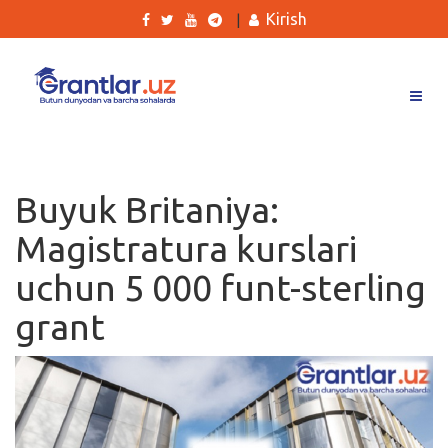
Kirish
|
Grantlar
Tanlovlar
Buyuk Britaniya:
Ishlar
Magistratura kurslari
Kurslar
uchun 5 000 funt-sterling
Blog
grant
Yana
Qidirish