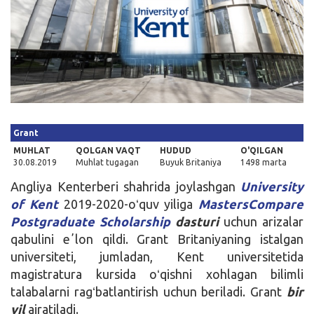
Kirish
Grant
MUHLAT
QOLGAN VAQT
HUDUD
O'QILGAN
30.08.2019
Muhlat tugagan
Buyuk Britaniya
1498 marta
Angliya Kenterberi shahrida joylashgan
University
of Kent
2019-2020-oʻquv yiliga
MastersCompare
Postgraduate Scholarship
dasturi
uchun arizalar
qabulini eʼlon qildi. Grant Britaniyaning istalgan
universiteti, jumladan, Kent universitetida
magistratura kursida oʻqishni xohlagan bilimli
talabalarni ragʻbatlantirish uchun beriladi. Grant
bir
yil
ajratiladi.