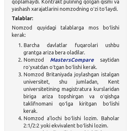
qoplamaydi. Kontrakt pulining qolgan qismi va
yashash xarajatlarini nomzodning oʻzi toʻlaydi
.
Talablar:
Nomzod quyidagi talablarga mos boʻlishi
kerak:
Barcha davlatlar fuqarolari ushbu
grantga ariza bera oladilar.
Nomzod
MastersCompare
saytidan
roʻyxatdan oʻtgan boʻlishi kerak.
Nomzod Britaniyada joylashgan istalgan
universitet, shu jumladan, Kent
universitetining magistratura kurslaridan
biriga ariza topshirgan va oʻqishga
taklifnomani qoʻlga kiritgan boʻlishi
kerak.
Nomzod a’lochi boʻlishi lozim. Baholar
2:1/2:2 yoki ekvivalent boʻlishi lozim.