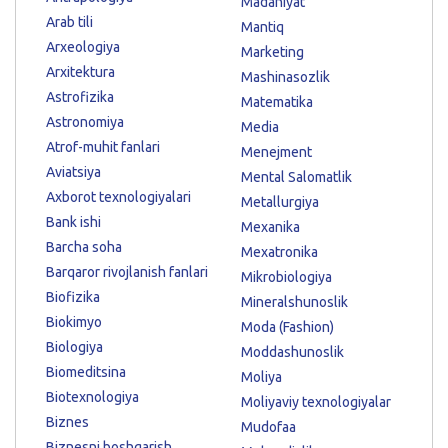
Madaniyat
Arab tili
Mantiq
Arxeologiya
Marketing
Arxitektura
Mashinasozlik
Astrofizika
Matematika
Astronomiya
Media
Atrof-muhit fanlari
Menejment
Aviatsiya
Mental Salomatlik
Axborot texnologiyalari
Metallurgiya
Bank ishi
Mexanika
Barcha soha
Mexatronika
Barqaror rivojlanish fanlari
Mikrobiologiya
Biofizika
Mineralshunoslik
Biokimyo
Moda (Fashion)
Biologiya
Moddashunoslik
Biomeditsina
Moliya
Biotexnologiya
Moliyaviy texnologiyalar
Biznes
Mudofaa
Biznesni boshqarish