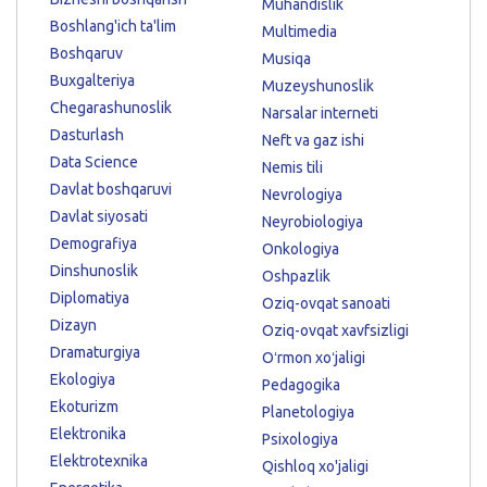
Muhandislik
Boshlang'ich ta'lim
Multimedia
Boshqaruv
Musiqa
Buxgalteriya
Muzeyshunoslik
Chegarashunoslik
Narsalar interneti
Dasturlash
Neft va gaz ishi
Data Science
Nemis tili
Davlat boshqaruvi
Nevrologiya
Davlat siyosati
Neyrobiologiya
Demografiya
Onkologiya
Dinshunoslik
Oshpazlik
Diplomatiya
Oziq-ovqat sanoati
Dizayn
Oziq-ovqat xavfsizligi
Dramaturgiya
Oʻrmon xoʻjaligi
Ekologiya
Pedagogika
Ekoturizm
Planetologiya
Elektronika
Psixologiya
Elektrotexnika
Qishloq xo'jaligi