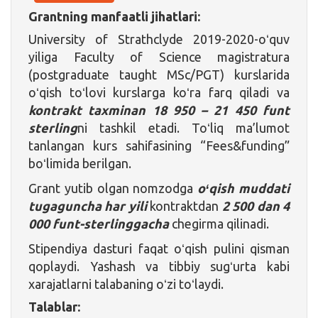
Grantning manfaatli jihatlari:
University of Strathclyde 2019-2020-oʻquv
yiliga Faculty of Science magistratura
(postgraduate taught MSc/PGT) kurslarida
oʻqish toʻlovi kurslarga koʻra farq qiladi va
kontrakt
taxminan 18 950 – 21 450 funt
sterling
ni tashkil etadi. Toʻliq ma’lumot
tanlangan kurs sahifasining “Fees&funding”
boʻlimida berilgan.
Grant yutib olgan nomzodga
oʻqish muddati
tugaguncha har yili
kontraktdan
2 500 dan 4
000 funt-sterlinggacha
chegirma qilinadi.
Stipendiya dasturi faqat oʻqish pulini qisman
qoplaydi. Yashash va tibbiy sugʻurta kabi
xarajatlarni talabaning oʻzi toʻlaydi.
Talablar: