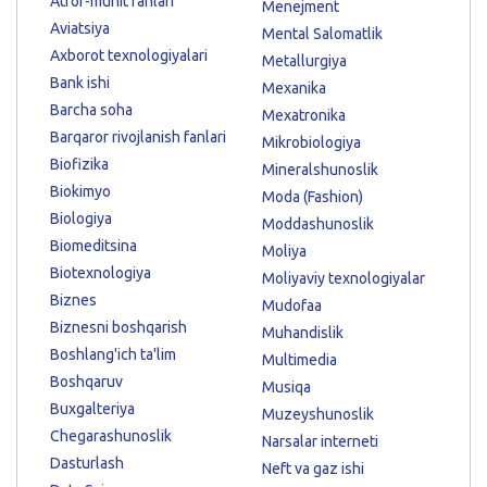
Atrof-muhit fanlari
Menejment
Aviatsiya
Mental Salomatlik
Axborot texnologiyalari
Metallurgiya
Bank ishi
Mexanika
Barcha soha
Mexatronika
Barqaror rivojlanish fanlari
Mikrobiologiya
Biofizika
Mineralshunoslik
Biokimyo
Moda (Fashion)
Biologiya
Moddashunoslik
Biomeditsina
Moliya
Biotexnologiya
Moliyaviy texnologiyalar
Biznes
Mudofaa
Biznesni boshqarish
Muhandislik
Boshlang'ich ta'lim
Multimedia
Boshqaruv
Musiqa
Buxgalteriya
Muzeyshunoslik
Chegarashunoslik
Narsalar interneti
Dasturlash
Neft va gaz ishi