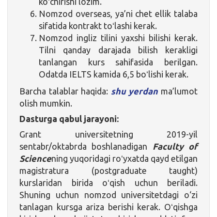
koʻchirishi lozim.
Nomzod overseas, ya’ni chet ellik talaba
sifatida kontrakt toʻlashi kerak.
Nomzod ingliz tilini yaxshi bilishi kerak.
Tilni qanday darajada bilish kerakligi
tanlangan kurs sahifasida berilgan.
Odatda IELTS kamida 6,5 boʻlishi kerak.
Barcha talablar haqida:
shu yerdan
ma’lumot
olish mumkin.
Dasturga qabul jarayoni:
Grant universitetning 2019-yil
sentabr/oktabrda boshlanadigan
Faculty of
Science
ning yuqoridagi roʻyxatda qayd etilgan
magistratura (postgraduate taught)
kurslaridan birida oʻqish uchun beriladi.
Shuning uchun nomzod universitetdagi o‘zi
tanlagan kursga ariza berishi kerak. Oʻqishga