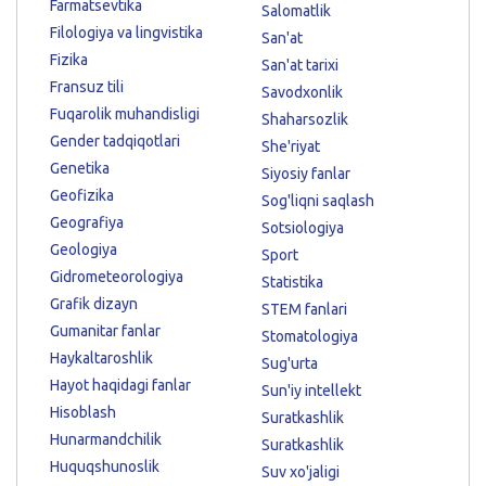
Farmatsevtika
Salomatlik
Filologiya va lingvistika
San'at
Fizika
San'at tarixi
Fransuz tili
Savodxonlik
Fuqarolik muhandisligi
Shaharsozlik
Gender tadqiqotlari
She'riyat
Genetika
Siyosiy fanlar
Geofizika
Sog'liqni saqlash
Geografiya
Sotsiologiya
Geologiya
Sport
Gidrometeorologiya
Statistika
Grafik dizayn
STEM fanlari
Gumanitar fanlar
Stomatologiya
Haykaltaroshlik
Sug'urta
Hayot haqidagi fanlar
Sun'iy intellekt
Hisoblash
Suratkashlik
Hunarmandchilik
Suratkashlik
Huquqshunoslik
Suv xo'jaligi