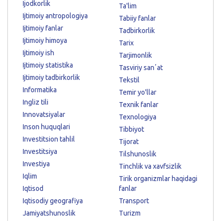
Ijodkorlik
Ta'lim
Ijtimoiy antropologiya
Tabiiy fanlar
Ijtimoiy fanlar
Tadbirkorlik
Ijtimoiy himoya
Tarix
Ijtimoiy ish
Tarjimonlik
Ijtimoiy statistika
Tasviriy sanʼat
Ijtimoiy tadbirkorlik
Tekstil
Informatika
Temir yo'llar
Ingliz tili
Texnik fanlar
Innovatsiyalar
Texnologiya
Inson huquqlari
Tibbiyot
Investitsion tahlil
Tijorat
Investitsiya
Tilshunoslik
Investiya
Tinchlik va xavfsizlik
Iqlim
Tirik organizmlar haqidagi
Iqtisod
fanlar
Iqtisodiy geografiya
Transport
Jamiyatshunoslik
Turizm