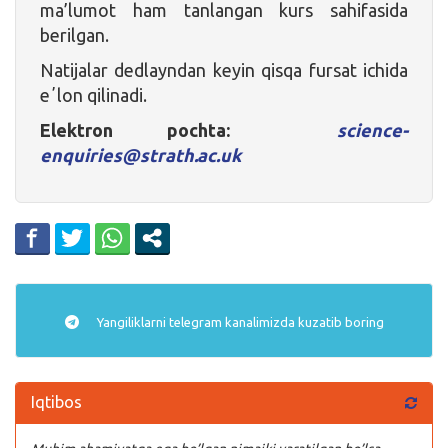
ma’lumot ham tanlangan kurs sahifasida
berilgan.
Natijalar dedlayndan keyin qisqa fursat ichida
eʼlon qilinadi.
Elektron pochta:
science-
enquiries@strath.ac.uk
Yangiliklarni
telegram
kanalimizda kuzatib boring
Iqtibos