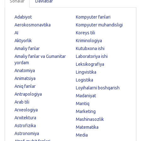
Sohalar
Davlatlar
Adabiyot
Kompyuter fanlari
Aerokosmonavtika
Kompyuter muhandisligi
AI
Koreys tili
Aktyorlik
Kriminologiya
Amaliy fanlar
Kutubxona ishi
Amaliy fanlar va Gumanitar
Laboratoriya ishi
yordam
Leksikografiya
Anatomiya
Lingvistika
Animatsiya
Logistika
Aniq fanlar
Loyihalarni boshqarish
Antrapologiya
Madaniyat
Arab tili
Mantiq
Arxeologiya
Marketing
Arxitektura
Mashinasozlik
Astrofizika
Matematika
Astronomiya
Media