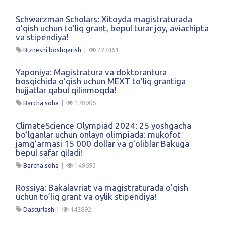
Schwarzman Scholars: Xitoyda magistraturada
oʻqish uchun toʻliq grant, bepul turar joy, aviachipta
va stipendiya!
Biznesni boshqarish
|
227461
Yaponiya: Magistratura va doktorantura
bosqichida oʻqish uchun MEXT toʻliq grantiga
hujjatlar qabul qilinmoqda!
Barcha soha
|
178906
ClimateScience Olympiad 2024: 25 yoshgacha
boʻlganlar uchun onlayn olimpiada: mukofot
jamgʻarmasi 15 000 dollar va gʻoliblar Bakuga
bepul safar qiladi!
Barcha soha
|
149693
Rossiya: Bakalavriat va magistraturada o’qish
uchun to’liq grant va oylik stipendiya!
Dasturlash
|
143892