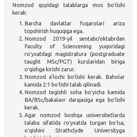
Nomzod quyidagi talablarga mos boʻlishi
kerak:
Barcha davlatlar fuqarolari ariza
topshirish huquqiga ega.
Nomzod 2019-yil sentabr/oktabrdan
Faculty of Sciencening yuqoridagi
roʻyxatdagi magistratura (postgraduate
taught MSc/PGT) kurslaridan biriga
oʻqishga kirishi zarur.
Nomzod a’lochi boʻlishi kerak. Baholar
kamida 2:1 boʻlishi talab qilinadi.
Nomzod tegishli soha boʻyicha kamida
BA/BSc/bakalavr darajasiga ega boʻlishi
kerak.
Agar nomzod boshqa universitetlarda
talaba sifatida roʻyxatda turgan boʻlsa,
oʻqishini Strathclyde Universityga