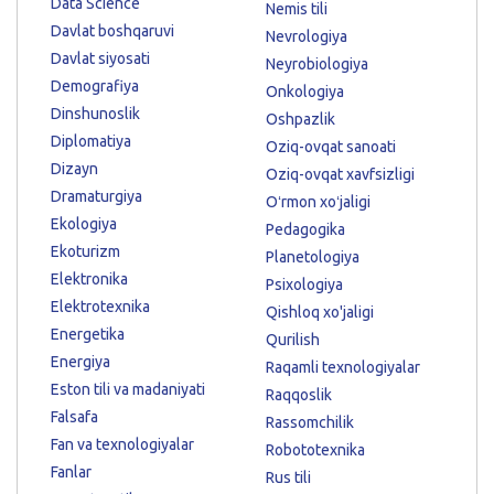
Data Science
Nemis tili
Davlat boshqaruvi
Nevrologiya
Davlat siyosati
Neyrobiologiya
Demografiya
Onkologiya
Dinshunoslik
Oshpazlik
Diplomatiya
Oziq-ovqat sanoati
Dizayn
Oziq-ovqat xavfsizligi
Dramaturgiya
Oʻrmon xoʻjaligi
Ekologiya
Pedagogika
Ekoturizm
Planetologiya
Elektronika
Psixologiya
Elektrotexnika
Qishloq xo'jaligi
Energetika
Qurilish
Energiya
Raqamli texnologiyalar
Eston tili va madaniyati
Raqqoslik
Falsafa
Rassomchilik
Fan va texnologiyalar
Robototexnika
Fanlar
Rus tili