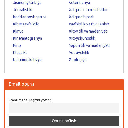
Jismoniy tarbiya
Veterinariya
Jurnalistika
Xalqaro munosabatlar
Kadrlar boshqaruvi
Xalqaro tijorat
Kiberxavfsizlik
xavfsizlik va rivojlanish
Kimyo
Xitoy tili va madaniyati
Kinematografiya
Xitoyshunoslik
Kino
Yapon tili va madaniyati
Klassika
Yozuvchilik
Kommunikatsiya
Zoologiya
Email obuna
Email manzilingizni yozing: