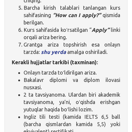
chiqing.
Barcha kirish talablari tanlangan kurs
sahifasining
“How can I apply?”
qismida
berilgan.
Kurs sahifasida koʻrsatilgan “
Apply”
linki
orqali ariza bering.
Grantga ariza topshirish esa onlayn
tarzda:
shu yerda
amalga oshiriladi.
Kerakli hujjatlar tarkibi (taxminan):
Onlayn tarzda toʻldirilgan ariza.
Bakalavr diplomi va diplom ilovasi
nusxasi.
2 ta tavsiyanoma. Ulardan biri akademik
tavsiyanoma, ya’ni, oʻqishda erishgan
yutuqlar haqida boʻlishi lozim.
Ingliz tili testi (kamida IELTS 6,5 ball
(barcha qismlardan kamida 5,5) yoki
ekvivalent) sertifikati.