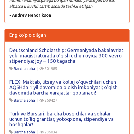
Muhim ahamiyatga ega bo’lgan nimaiki yaratilgan bo’lsa,
albatta u kuchli tartib asosida tashkil etilgan
- Andrev Hendrikson
Eng ko'p o'qilgan
Deutschland Scholarship: Germaniyada bakalavriat
yoki magistraturada oʻqish uchun oyiga 300 yevro
stipendiya; joy – 150 tagacha!
Barcha soha
|
301985
FLEX: Maktab, litsey va kollej oʻquvchilari uchun
AQSHda 1 yil davomida oʻqish imkoniyati; oʻqish
davomida barcha xarajatlar qoplanadi!
Barcha soha
|
269427
Turkiye Burslari: barcha bosqichlar va sohalar
uchun to’liq grantlar, yotoqxona, stipendiya va
boshqalar!
Barcha soha
|
236034