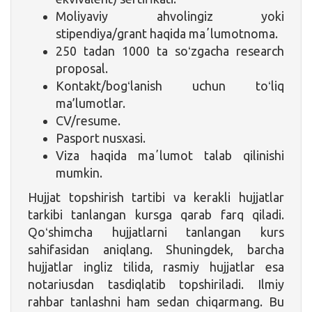
Moliyaviy ahvolingiz yoki
stipendiya/grant haqida maʼlumotnoma.
250 tadan 1000 ta soʻzgacha research
proposal.
Kontakt/bogʻlanish uchun toʻliq
ma’lumotlar.
CV/resume.
Pasport nusxasi.
Viza haqida maʼlumot talab qilinishi
mumkin.
Hujjat topshirish tartibi va kerakli hujjatlar
tarkibi tanlangan kursga qarab farq qiladi.
Qoʻshimcha hujjatlarni tanlangan kurs
sahifasidan aniqlang. Shuningdek, barcha
hujjatlar ingliz tilida, rasmiy hujjatlar esa
notariusdan tasdiqlatib topshiriladi. Ilmiy
rahbar tanlashni ham sedan chiqarmang. Bu