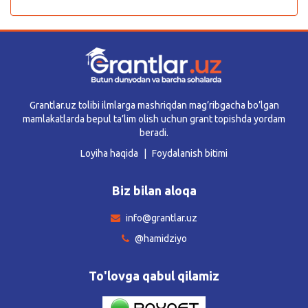
Grantlar.uz tolibi ilmlarga mashriqdan mag’ribgacha bo’lgan
mamlakatlarda bepul ta’lim olish uchun grant topishda yordam
beradi.
Loyiha haqida
Foydalanish bitimi
Biz bilan aloqa
info@grantlar.uz
@hamidziyo
To'lovga qabul qilamiz