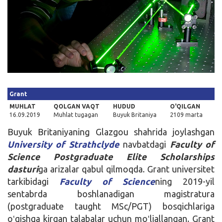
Kirish
Grant
MUHLAT
QOLGAN VAQT
HUDUD
O'QILGAN
16.09.2019
Muhlat tugagan
Buyuk Britaniya
2109 marta
Buyuk Britaniyaning Glazgou shahrida joylashgan
University of Strathclyde
navbatdagi
Faculty of
Science Postgraduate Elite Scholarships
dasturi
ga arizalar qabul qilmoqda. Grant universitet
tarkibidagi
Faculty of Science
ning 2019-yil
sentabrda boshlanadigan magistratura
(postgraduate taught MSc/PGT) bosqichlariga
oʻqishga kirgan talabalar uchun moʻljallangan. Grant