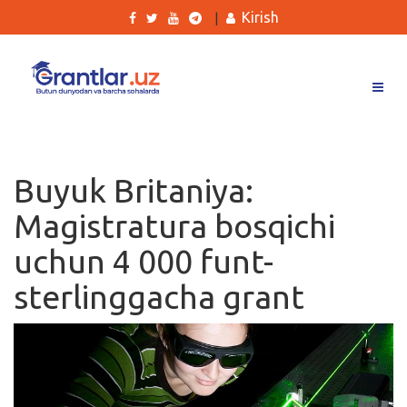
Kirish
|
Grantlar
Tanlovlar
Buyuk Britaniya:
Ishlar
Magistratura bosqichi
Kurslar
uchun 4 000 funt-
Blog
sterlinggacha grant
Yana
Qidirish