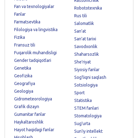
Rassomchilik
Fan va texnologiyalar
Robototexnika
Fanlar
Rus tili
Farmatsevtika
Salomatlik
Filologiya va lingvistika
San'at
Fizika
San'at tarixi
Fransuz tili
Savodxonlik
Fuqarolik muhandisligi
Shaharsozlik
Gender tadqiqotlari
She'riyat
Genetika
Siyosiy fanlar
Geofizika
Sog'liqni saqlash
Geografiya
Sotsiologiya
Geologiya
Sport
Gidrometeorologiya
Statistika
Grafik dizayn
STEM fanlari
Gumanitar fanlar
Stomatologiya
Haykaltaroshlik
Sug'urta
Hayot haqidagi fanlar
Sun'iy intellekt
Hisoblash