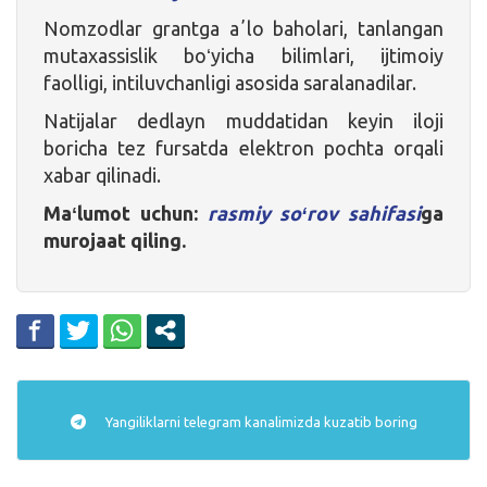
Nomzodlar grantga aʼlo baholari, tanlangan
mutaxassislik boʻyicha bilimlari, ijtimoiy
faolligi, intiluvchanligi asosida saralanadilar.
Natijalar dedlayn muddatidan keyin iloji
boricha tez fursatda elektron pochta orqali
xabar qilinadi.
Maʻlumot uchun:
rasmiy soʻrov sahifasi
ga
murojaat qiling.
Yangiliklarni
telegram
kanalimizda kuzatib boring