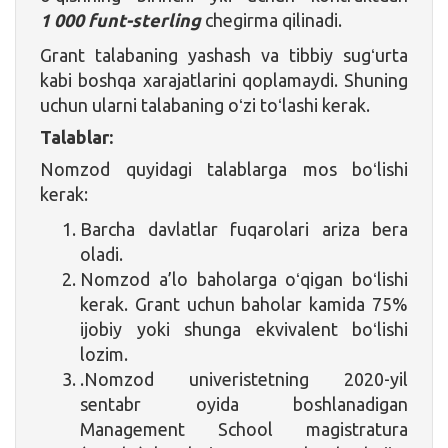
1 000 funt-sterling
chegirma qilinadi.
Grant talabaning yashash va tibbiy sugʻurta
kabi boshqa xarajatlarini qoplamaydi. Shuning
uchun ularni talabaning oʻzi toʻlashi kerak.
Talablar:
Nomzod quyidagi talablarga mos boʻlishi
kerak:
Barcha davlatlar fuqarolari ariza bera
oladi.
Nomzod a’lo baholarga oʻqigan boʻlishi
kerak. Grant uchun baholar kamida 75%
ijobiy yoki shunga ekvivalent boʻlishi
lozim.
.Nomzod univeristetning 2020-yil
sentabr oyida boshlanadigan
Management School magistratura