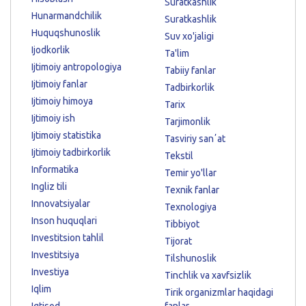
Suratkashlik
Hunarmandchilik
Suratkashlik
Huquqshunoslik
Suv xo'jaligi
Ijodkorlik
Ta'lim
Ijtimoiy antropologiya
Tabiiy fanlar
Ijtimoiy fanlar
Tadbirkorlik
Ijtimoiy himoya
Tarix
Ijtimoiy ish
Tarjimonlik
Ijtimoiy statistika
Tasviriy sanʼat
Ijtimoiy tadbirkorlik
Tekstil
Informatika
Temir yo'llar
Ingliz tili
Texnik fanlar
Innovatsiyalar
Texnologiya
Inson huquqlari
Tibbiyot
Investitsion tahlil
Tijorat
Investitsiya
Tilshunoslik
Investiya
Tinchlik va xavfsizlik
Iqlim
Tirik organizmlar haqidagi
Iqtisod
fanlar