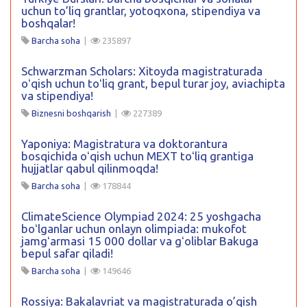
uchun to’liq grantlar, yotoqxona, stipendiya va
boshqalar!
Barcha soha
|
235897
Schwarzman Scholars: Xitoyda magistraturada
oʻqish uchun toʻliq grant, bepul turar joy, aviachipta
va stipendiya!
Biznesni boshqarish
|
227389
Yaponiya: Magistratura va doktorantura
bosqichida oʻqish uchun MEXT toʻliq grantiga
hujjatlar qabul qilinmoqda!
Barcha soha
|
178844
ClimateScience Olympiad 2024: 25 yoshgacha
boʻlganlar uchun onlayn olimpiada: mukofot
jamgʻarmasi 15 000 dollar va gʻoliblar Bakuga
bepul safar qiladi!
Barcha soha
|
149646
Rossiya: Bakalavriat va magistraturada o’qish