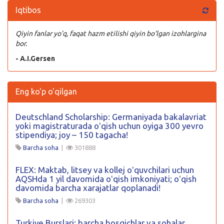
Iqtibos
Qiyin fanlar yo’q, faqat hazm etilishi qiyin bo’lgan izohlargina
bor.
- A.I.Gersen
Eng ko'p o'qilgan
Deutschland Scholarship: Germaniyada bakalavriat
yoki magistraturada oʻqish uchun oyiga 300 yevro
stipendiya; joy – 150 tagacha!
Barcha soha
|
301888
FLEX: Maktab, litsey va kollej oʻquvchilari uchun
AQSHda 1 yil davomida oʻqish imkoniyati; oʻqish
davomida barcha xarajatlar qoplanadi!
Barcha soha
|
269303
Turkiye Burslari: barcha bosqichlar va sohalar