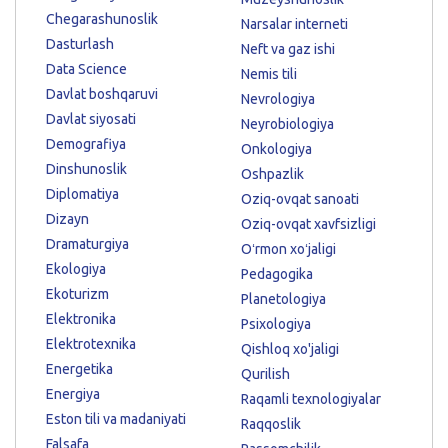
Chegarashunoslik
Narsalar interneti
Dasturlash
Neft va gaz ishi
Data Science
Nemis tili
Davlat boshqaruvi
Nevrologiya
Davlat siyosati
Neyrobiologiya
Demografiya
Onkologiya
Dinshunoslik
Oshpazlik
Diplomatiya
Oziq-ovqat sanoati
Dizayn
Oziq-ovqat xavfsizligi
Dramaturgiya
Oʻrmon xoʻjaligi
Ekologiya
Pedagogika
Ekoturizm
Planetologiya
Elektronika
Psixologiya
Elektrotexnika
Qishloq xo'jaligi
Energetika
Qurilish
Energiya
Raqamli texnologiyalar
Eston tili va madaniyati
Raqqoslik
Falsafa