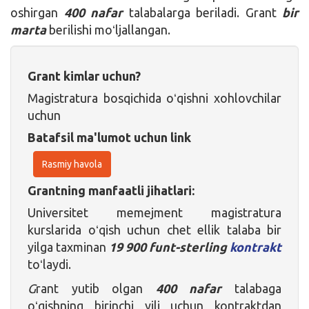
oshirgan
400 nafar
talabalarga beriladi. Grant
bir
marta
berilishi moʻljallangan.
Grant kimlar uchun?
Magistratura bosqichida oʻqishni xohlovchilar
uchun
Batafsil ma'lumot uchun link
Rasmiy havola
Grantning manfaatli jihatlari:
Universitet memejment magistratura
kurslarida oʻqish uchun chet ellik talaba bir
yilga taxminan
19 900 funt-sterling
kontrakt
toʻlaydi.
G
rant yutib olgan
400 nafar
talabaga
oʻqishning birinchi yili uchun kontraktdan