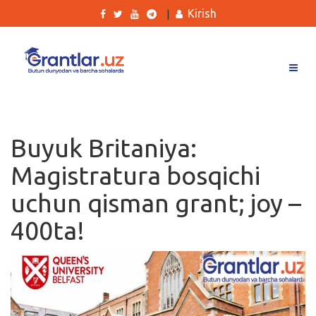
Kirish
|
Grantlar
Tanlovlar
Buyuk Britaniya:
Ishlar
Magistratura bosqichi
Kurslar
uchun qisman grant; joy –
Blog
400ta!
Yana
Qidirish