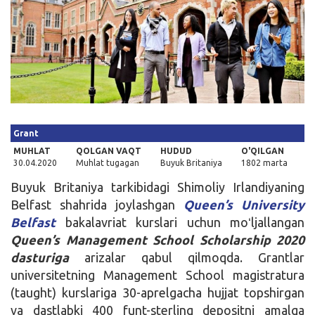
Kirish
Grant
MUHLAT
QOLGAN VAQT
HUDUD
O'QILGAN
30.04.2020
Muhlat tugagan
Buyuk Britaniya
1802 marta
Buyuk Britaniya tarkibidagi Shimoliy Irlandiyaning
Belfast shahrida joylashgan
Queen’s University
Belfast
bakalavriat kurslari uchun moʻljallangan
Queen’s Management School Scholarship 2020
dasturiga
arizalar qabul qilmoqda. Grantlar
universitetning Management School magistratura
(taught) kurslariga 30-aprelgacha hujjat topshirgan
va dastlabki 400 funt-sterling depositni amalga