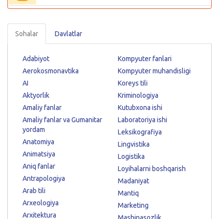
Sohalar
Davlatlar
Adabiyot
Kompyuter fanlari
Aerokosmonavtika
Kompyuter muhandisligi
AI
Koreys tili
Aktyorlik
Kriminologiya
Amaliy fanlar
Kutubxona ishi
Amaliy fanlar va Gumanitar
Laboratoriya ishi
yordam
Leksikografiya
Anatomiya
Lingvistika
Animatsiya
Logistika
Aniq fanlar
Loyihalarni boshqarish
Antrapologiya
Madaniyat
Arab tili
Mantiq
Arxeologiya
Marketing
Arxitektura
Mashinasozlik