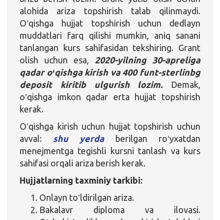
alohida ariza topshirish talab qilinmaydi.
Oʻqishga hujjat topshirish uchun dedlayn
muddatlari farq qilishi mumkin, aniq sanani
tanlangan kurs sahifasidan tekshiring. Grant
olish uchun esa,
2020-yilning 30-apreliga
qadar oʻqishga kirish va 400 funt-sterlinbg
deposit kiritib ulgurish lozim.
Demak,
oʻqishga imkon qadar erta hujjat topshirish
kerak.
Oʻqishga kirish uchun hujjat topshirish uchun
avval:
shu yerda
berilgan roʻyxatdan
menejmentga tegishli kursni tanlash va kurs
sahifasi orqali ariza berish kerak.
Hujjatlarning taxminiy tarkibi:
Onlayn toʻldirilgan ariza.
Bakalavr diploma va ilovasi.