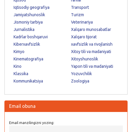
Iqtisodiy geografiya
Transport
Jamiyatshunoslik
Turizm
Jismoniy tarbiya
Veterinariya
Jurnalistika
Xalqaro munosabatlar
Kadrlar boshqaruvi
Xalqaro tijorat
Kiberxavfsizlik
xavfsizlik va rivojlanish
Kimyo
Xitoy tili va madaniyati
Kinematografiya
Xitoyshunoslik
Kino
Yapon tili va madaniyati
Klassika
Yozuvchilik
Kommunikatsiya
Zoologiya
Email obuna
Email manzilingizni yozing: