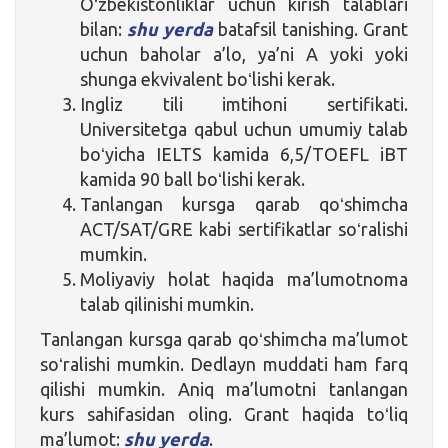
Oʻzbekistonliklar uchun kirish talablari
bilan:
shu yerda
batafsil tanishing. Grant
uchun baholar a’lo, ya’ni A yoki yoki
shunga ekvivalent boʻlishi kerak.
Ingliz tili imtihoni sertifikati.
Universitetga qabul uchun umumiy talab
boʻyicha IELTS kamida 6,5/TOEFL iBT
kamida 90 ball boʻlishi kerak.
Tanlangan kursga qarab qoʻshimcha
ACT/SAT/GRE kabi sertifikatlar soʻralishi
mumkin.
Moliyaviy holat haqida ma’lumotnoma
talab qilinishi mumkin.
Tanlangan kursga qarab qoʻshimcha ma’lumot
soʻralishi mumkin. Dedlayn muddati ham farq
qilishi mumkin. Aniq ma’lumotni tanlangan
kurs sahifasidan oling. Grant haqida toʻliq
ma’lumot:
shu yerda
.