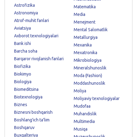
Astrofizika
Matematika
Astronomiya
Media
Atrof-muhit fanlari
Menejment
Aviatsiya
Mental Salomatlik
Axborot texnologiyalari
Metallurgiya
Bank ishi
Mexanika
Barcha soha
Mexatronika
Barqaror rivojlanish fanlari
Mikrobiologiya
Biofizika
Mineralshunoslik
Biokimyo
Moda (Fashion)
Biologiya
Moddashunoslik
Biomeditsina
Moliya
Biotexnologiya
Moliyaviy texnologiyalar
Biznes
Mudofaa
Biznesni boshqarish
Muhandislik
Boshlang'ich ta'lim
Multimedia
Boshqaruv
Musiqa
Buxgalteriya
Muzeyshunoslik