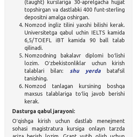
(taught) kurslariga 30-aprelgacha hujjat
topshirgan va dastlabki 400 funt-sterling
depositni amalga oshirgan.
Nomzod ingliz tilini yaxshi bilishi kerak.
Universitetga qabul uchin IELTS kamida
6,5/TOEFL iBT kamida 90 ball talab
qilinadi.
Nomzodning bakalavr diplomi boʻlishi
lozim. Oʻzbekistonliklar uchun kirish
talablari bilan:
shu yerda
batafsil
tanishing.
Nomzod tanlagan kursining boshqa
maxsus talablariga toʻliq javob berishi
kerak.
Dasturga qabul jarayoni:
Oʻqishga kirish uchun dastlab menejment
sohasi magistratura kursiga onlayn tarzda
ariza berish lozim. Grant yutib olish uchun