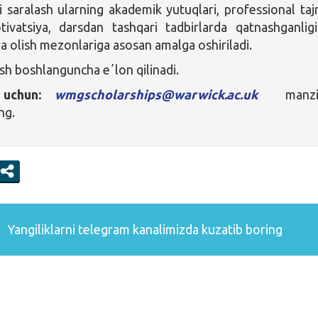
saralash ularning akademik yutuqlari, professional tajr
tivatsiya, darsdan tashqari tadbirlarda qatnashganlig
ra olish mezonlariga asosan amalga oshiriladi.
ish boshlanguncha eʼlon qilinadi.
h uchun:
wmgscholarships@warwick.ac.uk
manzi
ng.
Yangiliklarni
telegram
kanalimizda kuzatib boring