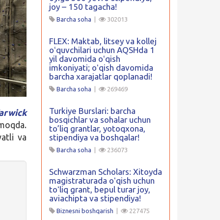
joy – 150 tagacha!
Barcha soha
|
302013
FLEX: Maktab, litsey va kollej
oʻquvchilari uchun AQSHda 1
yil davomida oʻqish
imkoniyati; oʻqish davomida
barcha xarajatlar qoplanadi!
Barcha soha
|
269469
Turkiye Burslari: barcha
arwick
bosqichlar va sohalar uchun
lmoqda.
to’liq grantlar, yotoqxona,
atli va
stipendiya va boshqalar!
Barcha soha
|
236073
Schwarzman Scholars: Xitoyda
magistraturada oʻqish uchun
toʻliq grant, bepul turar joy,
aviachipta va stipendiya!
Biznesni boshqarish
|
227475