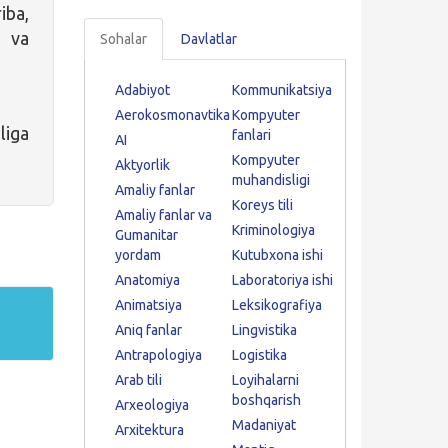
iba,
i va
Sohalar
Davlatlar
Adabiyot
Kommunikatsiya
Aerokosmonavtika
Kompyuter
liga
fanlari
AI
Kompyuter
Aktyorlik
muhandisligi
Amaliy fanlar
Koreys tili
Amaliy fanlar va
Kriminologiya
Gumanitar
yordam
Kutubxona ishi
Anatomiya
Laboratoriya ishi
Animatsiya
Leksikografiya
Aniq fanlar
Lingvistika
Antrapologiya
Logistika
Arab tili
Loyihalarni
boshqarish
Arxeologiya
Madaniyat
Arxitektura