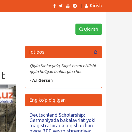
Kirish
|
Qidirish
Iqtibos
Qiyin fanlar yo’q, faqat hazm etilishi
nt
qiyin bo’lgan izohlargina bor.
- A.I.Gersen
Eng ko'p o'qilgan
Deutschland Scholarship:
Germaniyada bakalavriat yoki
magistraturada oʻqish uchun
oyiga 300 yevro stipendiya;