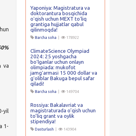
Yaponiya: Magistratura va
doktorantura bosqichida
oʻqish uchun MEXT toʻliq
grantiga hujjatlar qabul
chun
qilinmoqda!
Barcha soha
|
178922
50%
ClimateScience Olympiad
2024: 25 yoshgacha
boʻlganlar uchun onlayn
h va
olimpiada: mukofot
jamgʻarmasi 15 000 dollar va
gʻoliblar Bakuga bepul safar
qiladi!
Barcha soha
|
149704
Rossiya: Bakalavriat va
magistraturada o’qish uchun
yil
to’liq grant va oylik
stipendiya!
a 1-
Dasturlash
|
143904