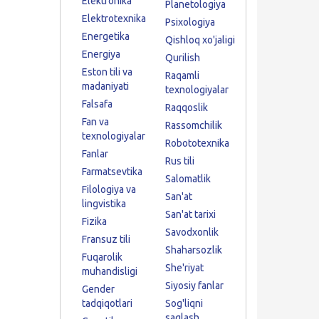
Elektronika
Planetologiya
Elektrotexnika
Psixologiya
Energetika
Qishloq xo'jaligi
Energiya
Qurilish
Eston tili va
Raqamli
madaniyati
texnologiyalar
Falsafa
Raqqoslik
Fan va
Rassomchilik
texnologiyalar
Robototexnika
Fanlar
Rus tili
Farmatsevtika
Salomatlik
Filologiya va
San'at
lingvistika
San'at tarixi
Fizika
Savodxonlik
Fransuz tili
Shaharsozlik
Fuqarolik
She'riyat
muhandisligi
Siyosiy fanlar
Gender
tadqiqotlari
Sog'liqni
saqlash