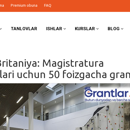
ma
Premium obuna
FAQ
TANLOVLAR
ISHLAR
KURSLAR
BLOG
ritaniya: Magistratura
lari uchun 50 foizgacha gra