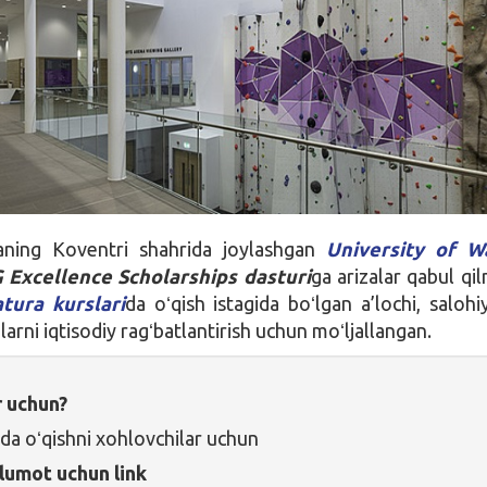
aning Koventri shahrida joylashgan
University of W
Excellence Scholarships dasturi
ga arizalar qabul qi
tura kurslari
da oʻqish istagida boʻlgan a’lochi, salohiy
larni iqtisodiy ragʻbatlantirish uchun moʻljallangan.
r uchun?
da oʻqishni xohlovchilar uchun
lumot uchun link