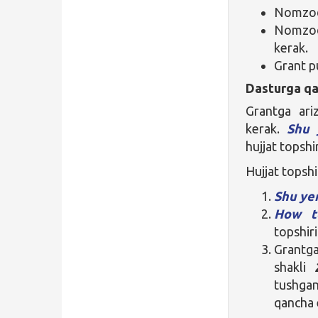
Nomzod 
Nomzod 
kerak.
Grant p
Dasturga qa
Grantga ari
kerak.
Sh
u 
hujjat topshi
Hujjat topshi
Shu ye
How t
topshir
Grantga
shakli
tushgan
qancha 