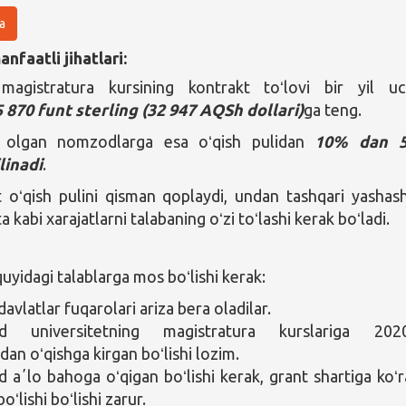
a
nfaatli jihatlari:
 magistratura kursining kontrakt toʻlovi bir yil u
 870 funt sterling (32 947 AQSh dollari)
ga teng.
 olgan nomzodlarga esa oʻqish pulidan
10% dan 
linadi
.
 oʻqish pulini qisman qoplaydi, undan tashqari yashas
ta kabi xarajatlarni talabaning oʻzi toʻlashi kerak boʻladi.
yidagi talablarga mos boʻlishi kerak:
avlatlar fuqarolari ariza bera oladilar.
 universitetning magistratura kurslariga 2020-
dan oʻqishga kirgan boʻlishi lozim.
aʼlo bahoga oʻqigan boʻlishi kerak, grant shartiga koʻr
boʻlishi boʻlishi zarur.