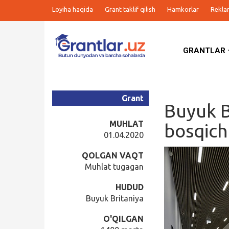
Loyiha haqida
Grant taklif qilish
Hamkorlar
Rekla
GRANTLAR
Grantlar
Tanlovlar
Grant
Buyuk B
Ishlar
MUHLAT
bosqich
01.04.2020
Kurslar
QOLGAN VAQT
Muhlat tugagan
Blog
HUDUD
Buyuk Britaniya
Yana
O'QILGAN