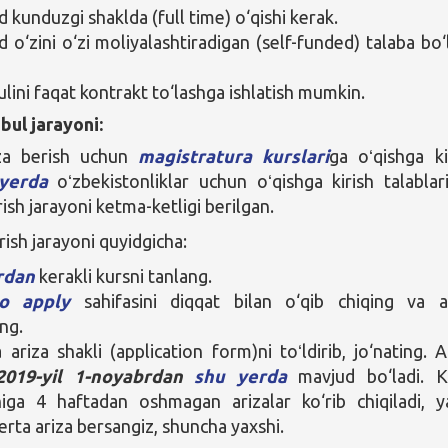
kunduzgi shaklda (full time) o‘qishi kerak.
o‘zini o‘zi moliyalashtiradigan (self-funded) talaba bo‘l
ulini faqat kontrakt to‘lashga ishlatish mumkin.
bul jarayoni:
za berish uchun
magistratura kurslari
ga oʻqishga ki
yerda
oʻzbekistonliklar uchun oʻqishga kirish talablar
rish jarayoni ketma-ketligi berilgan.
rish jarayoni quyidgicha:
rdan
kerakli kursni tanlang.
o apply
sahifasini diqqat bilan o‘qib chiqing va a
ing.
 ariza shakli (application form)ni toʻldirib, jo‘nating. A
2019-yil 1-noyabrdan
shu yerda
mavjud bo‘ladi. K
iga 4 haftadan oshmagan arizalar ko‘rib chiqiladi, ya
erta ariza bersangiz, shuncha yaxshi.