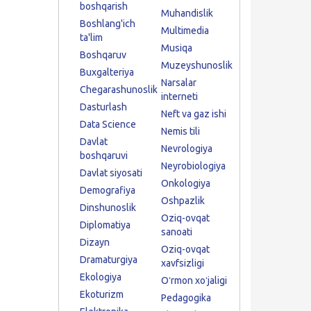
boshqarish
Muhandislik
Boshlang'ich
Multimedia
ta'lim
Musiqa
Boshqaruv
Muzeyshunoslik
Buxgalteriya
Narsalar
Chegarashunoslik
interneti
Dasturlash
Neft va gaz ishi
Data Science
Nemis tili
Davlat
Nevrologiya
boshqaruvi
Neyrobiologiya
Davlat siyosati
Onkologiya
Demografiya
Oshpazlik
Dinshunoslik
Oziq-ovqat
Diplomatiya
sanoati
Dizayn
Oziq-ovqat
Dramaturgiya
xavfsizligi
Ekologiya
Oʻrmon xoʻjaligi
Ekoturizm
Pedagogika