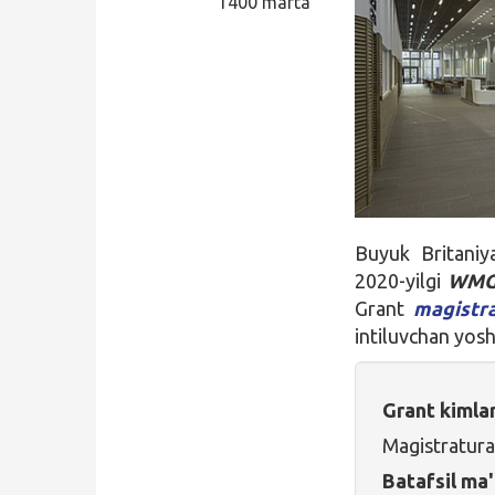
1400 marta
Qidirish
Kirish
Buyuk Britaniy
2020-yilgi
WMG 
Grant
magistra
intiluvchan yosh
Grant kimla
Magistratura
Batafsil ma'