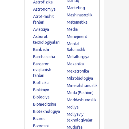
Mantiq
Astrofizika
Marketing
Astronomiya
Mashinasozlik
Atrof-muhit
fanlari
Matematika
Aviatsiya
Media
Axborot
Menejment
texnologiyalari
Mental
Bank ishi
Salomatlik
Barcha soha
Metallurgiya
Barqaror
Mexanika
rivojlanish
Mexatronika
fanlari
Mikrobiologiya
Biofizika
Mineralshunoslik
Biokimyo
Moda (Fashion)
Biologiya
Moddashunoslik
Biomeditsina
Moliya
Biotexnologiya
Moliyaviy
Biznes
texnologiyalar
Biznesni
Mudofaa