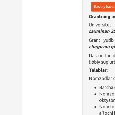
Rasmiy havol
Grantning ma
Universitet
taxminan 25
Grant yutib
chegirma qi
Dastur faqat
tibbiy sugʻur
Talablar:
Nomzodlar qu
Barcha d
Nomzod
oktyabr
Nomzod 
aʼlochi 