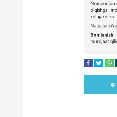
Nomzodlarni 
oʻqishga mo
kelajakni koʻ
Natijalar oʻq
Bogʻlanis
murojaat qili