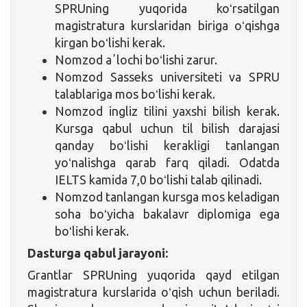
SPRUning yuqorida koʻrsatilgan
magistratura kurslaridan biriga oʻqishga
kirgan boʻlishi kerak.
Nomzod aʼlochi boʻlishi zarur.
Nomzod Sasseks universiteti va SPRU
talablariga mos boʻlishi kerak.
Nomzod ingliz tilini yaxshi bilish kerak.
Kursga qabul uchun til bilish darajasi
qanday boʻlishi kerakligi tanlangan
yoʻnalishga qarab farq qiladi. Odatda
IELTS kamida 7,0 boʻlishi talab qilinadi.
Nomzod tanlangan kursga mos keladigan
soha boʻyicha bakalavr diplomiga ega
boʻlishi kerak.
Dasturga qabul jarayoni:
Grantlar SPRUning yuqorida qayd etilgan
magistratura kurslarida oʻqish uchun beriladi.