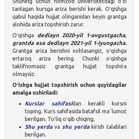
Shuning uchun nomzod universitetdagi oʻzi
tanlagan kursga ariza berishi kerak. Oʻqishga
qabul haqida hujjat olinganidan keyin grantga
alohida ariza topshirish zarur.
Oʻqishga
dedlayn 2020-yil 1-avgustgacha
,
grantda esa dedlayn
2021-yil
1-iyungacha.
Grantga ariza berishni xohlasangiz, oʻqishga
ertaroq ariza bering. Chunki oʻqishga
taklifnomasiz grantga hujjat topshira
olmaysiz.
Oʻishga hujjat topshirish uchun quyidagilar
amalga oshiriladi:
Kurslar sahifasi
dan kerakli kursni
toping. Kurs sahifasida batafsil maʼlumot
berilgan. Toʻliq oʻqib chiqing.
Shu yerda
va
shu yerda
kirish talablari
berilgan.