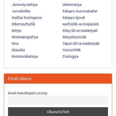
Jismoniy tarbiya
Veterinariya
Jurnalistika
Xalqaro munosabatlar
Kadrlar boshqaruvi
Xalqaro tijorat
Kiberxavfsizlik
xavfsizlik va rivojlanish
Kimyo
Xitoy tili va madaniyati
Kinematografiya
Xitoyshunoslik
Kino
Yapon tili va madaniyati
Klassika
Yozuvchilik
Kommunikatsiya
Zoologiya
Email obuna
Email manzilingizni yozing: