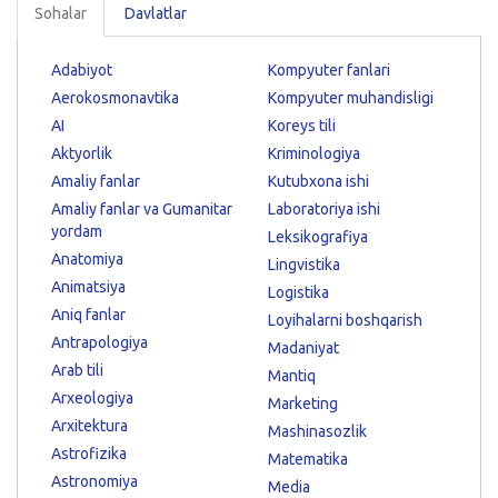
Sohalar
Davlatlar
Adabiyot
Kompyuter fanlari
Aerokosmonavtika
Kompyuter muhandisligi
AI
Koreys tili
Aktyorlik
Kriminologiya
Amaliy fanlar
Kutubxona ishi
Amaliy fanlar va Gumanitar
Laboratoriya ishi
yordam
Leksikografiya
Anatomiya
Lingvistika
Animatsiya
Logistika
Aniq fanlar
Loyihalarni boshqarish
Antrapologiya
Madaniyat
Arab tili
Mantiq
Arxeologiya
Marketing
Arxitektura
Mashinasozlik
Astrofizika
Matematika
Astronomiya
Media