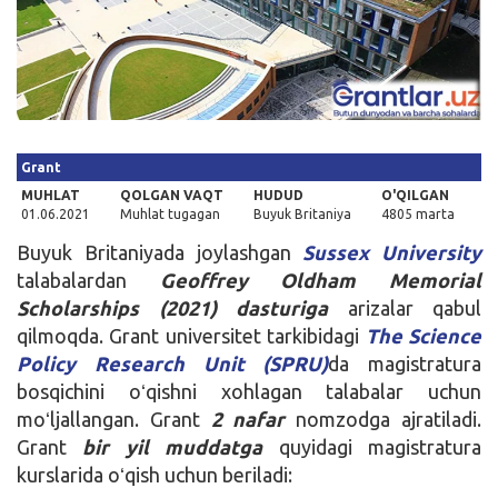
Kirish
Grant
MUHLAT
QOLGAN VAQT
HUDUD
O'QILGAN
01.06.2021
Muhlat tugagan
Buyuk Britaniya
4805 marta
Buyuk Britaniyada joylashgan
Sussex University
talabalardan
Geoffrey Oldham Memorial
Scholarships (2021)
dasturiga
arizalar qabul
qilmoqda. Grant universitet tarkibidagi
The Science
Policy Research Unit (SPRU)
da magistratura
bosqichini oʻqishni xohlagan talabalar uchun
moʻljallangan. Grant
2 nafar
nomzodga ajratiladi.
Grant
bir yil muddatga
quyidagi magistratura
kurslarida oʻqish uchun beriladi: