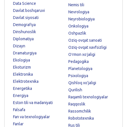
Data Science
Nemis tili
Davlat boshqaruvi
Nevrologiya
Davlat siyosati
Neyrobiologiya
Demografiya
Onkologiya
Dinshunoslik
Oshpazlik
Diplomatiya
Oziq-ovqat sanoati
Dizayn
Oziq-ovqat xavfsizligi
Dramaturgiya
Oʻrmon xoʻjaligi
Ekologiya
Pedagogika
Ekoturizm
Planetologiya
Elektronika
Psixologiya
Elektrotexnika
Qishloq xo'jaligi
Energetika
Qurilish
Energiya
Raqamli texnologiyalar
Eston tili va madaniyati
Raqqoslik
Falsafa
Rassomchilik
Fan va texnologiyalar
Robototexnika
Fanlar
Rus tili