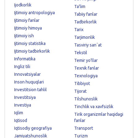
Ijodkorlik
Ta'lim
Ijtimoiy antropologiya
Tabiiy fanlar
Ijtimoiy fanlar
Tadbirkorlik
Ijtimoiy himoya
Tarix
Ijtimoiy ish
Tarjimonlik
Ijtimoiy statistika
Tasviriy sanʼat
Ijtimoiy tadbirkorlik
Tekstil
Informatika
Temir yo'llar
Ingliz tili
Texnik fanlar
Innovatsiyalar
Texnologiya
Inson huquqlari
Tibbiyot
Investitsion tahlil
Tijorat
Investitsiya
Tilshunoslik
Investiya
Tinchlik va xavfsizlik
Iqlim
Tirik organizmlar haqidagi
Iqtisod
fanlar
Iqtisodiy geografiya
Transport
Jamiyatshunoslik
Turizm