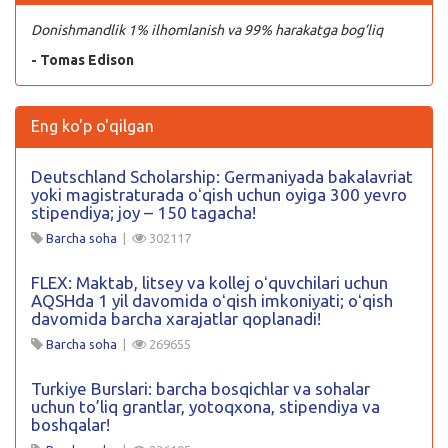
Donishmandlik 1% ilhomlanish va 99% harakatga bog’liq
- Tomas Edison
Eng ko'p o'qilgan
Deutschland Scholarship: Germaniyada bakalavriat
yoki magistraturada oʻqish uchun oyiga 300 yevro
stipendiya; joy – 150 tagacha!
Barcha soha
|
302117
FLEX: Maktab, litsey va kollej oʻquvchilari uchun
AQSHda 1 yil davomida oʻqish imkoniyati; oʻqish
davomida barcha xarajatlar qoplanadi!
Barcha soha
|
269655
Turkiye Burslari: barcha bosqichlar va sohalar
uchun to’liq grantlar, yotoqxona, stipendiya va
boshqalar!