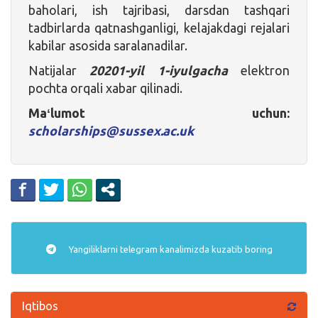
baholari, ish tajribasi, darsdan tashqari
tadbirlarda qatnashganligi, kelajakdagi rejalari
kabilar asosida saralanadilar.
Natijalar
20201-yil 1-iyulgacha
elektron
pochta orqali xabar qilinadi.
Maʻlumot uchun:
scholarships@sussex.ac.uk
Yangiliklarni
telegram
kanalimizda kuzatib boring
Iqtibos