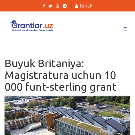
Kirish
|
Grantlar
Tanlovlar
Buyuk Britaniya:
Ishlar
Magistratura uchun 10
Kurslar
000 funt-sterling grant
Blog
Yana
Qidirish