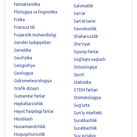
Farmatsevtika
Salomatlik
Filologiya va lingvistika
San'at
Fizika
San'at tarixi
Fransuz tili
Savodxonlik
Fuqarolik muhandisligi
Shaharsozlik
Gender tadqiqotlari
She'riyat
Genetika
Siyosiy fanlar
Geofizika
Sog'liqni saqlash
Geografiya
Sotsiologiya
Geologiya
Sport
Gidrometeorologiya
Statistika
Grafik dizayn
STEM fanlari
Gumanitar fanlar
Stomatologiya
Haykaltaroshlik
Sug'urta
Hayot haqidagi fanlar
Sun'iy intellekt
Hisoblash
Suratkashlik
Hunarmandchilik
Suratkashlik
Huquqshunoslik
Suv xo'jaligi