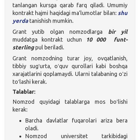
tanlangan kursga qarab farq qiladi. Umumiy
kontrakt hajmi haqidagi ma’lumotlar bilan:
shu
yerda
tanishish mumkin.
Grant yutib olgan nomzodlarga
bir yil
muddatga kontrakt uchun
10 000
funt-
sterling
pul beriladi.
Grant nomzodning turar joy, ovqatlanish,
tibbiy sugʻurta, oʻquv qurollari kabi boshqa
xarajatlarini qoplamaydi. Ularni talabaning oʻzi
toʻlashi kerak.
Talablar:
Nomzod quyidagi talablarga mos boʻlishi
kerak:
Barcha davlatlar fuqarolari ariza bera
oladi.
Nomzod universitet tarkibidagi