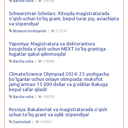
Barcha soha
|
236195
Schwarzman Scholars: Xitoyda magistraturada
oʻqish uchun toʻliq grant, bepul turar joy, aviachipta
va stipendiya!
Biznesni boshqarish
|
227541
Yaponiya: Magistratura va doktorantura
bosqichida oʻqish uchun MEXT toʻliq grantiga
hujjatlar qabul qilinmoqda!
Barcha soha
|
178993
ClimateScience Olympiad 2024: 25 yoshgacha
boʻlganlar uchun onlayn olimpiada: mukofot
jamgʻarmasi 15 000 dollar va gʻoliblar Bakuga
bepul safar qiladi!
Barcha soha
|
149793
Rossiya: Bakalavriat va magistraturada o’qish
uchun to’liq grant va oylik stipendiya!
Dasturlash
|
143951