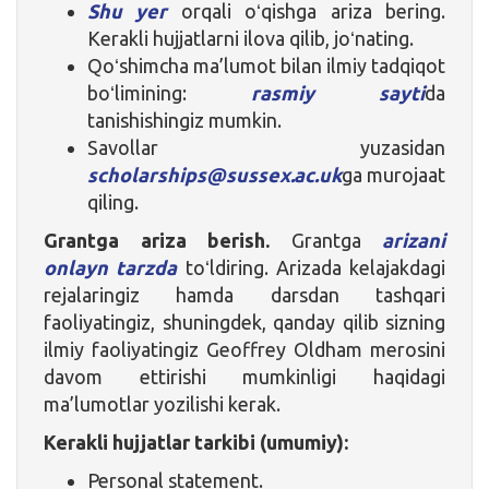
Shu yer
orqali oʻqishga ariza bering.
Kerakli hujjatlarni ilova qilib, joʻnating.
Qoʻshimcha ma’lumot bilan ilmiy tadqiqot
boʻlimining:
rasmiy sayti
da
tanishishingiz mumkin.
Savollar yuzasidan
scholarships@sussex.ac.uk
ga murojaat
qiling.
Grantga ariza berish.
Grantga
arizani
onlayn tarzda
toʻldiring. Arizada kelajakdagi
rejalaringiz hamda darsdan tashqari
faoliyatingiz, shuningdek, qanday qilib sizning
ilmiy faoliyatingiz Geoffrey Oldham merosini
davom ettirishi mumkinligi haqidagi
ma’lumotlar yozilishi kerak.
Kerakli hujjatlar tarkibi (umumiy):
Personal statement.