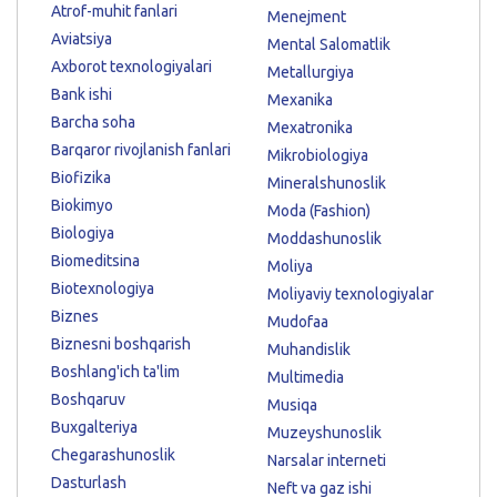
Atrof-muhit fanlari
Menejment
Aviatsiya
Mental Salomatlik
Axborot texnologiyalari
Metallurgiya
Bank ishi
Mexanika
Barcha soha
Mexatronika
Barqaror rivojlanish fanlari
Mikrobiologiya
Biofizika
Mineralshunoslik
Biokimyo
Moda (Fashion)
Biologiya
Moddashunoslik
Biomeditsina
Moliya
Biotexnologiya
Moliyaviy texnologiyalar
Biznes
Mudofaa
Biznesni boshqarish
Muhandislik
Boshlang'ich ta'lim
Multimedia
Boshqaruv
Musiqa
Buxgalteriya
Muzeyshunoslik
Chegarashunoslik
Narsalar interneti
Dasturlash
Neft va gaz ishi