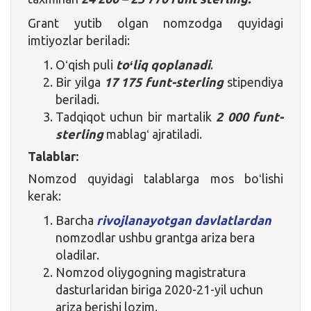
Grant yutib olgan nomzodga quyidagi
imtiyozlar beriladi:
Oʻqish puli
toʻliq qoplanadi
.
Bir yilga
17 175 funt-sterling
stipendiya
beriladi.
Tadqiqot uchun bir martalik
2 000 funt-
sterling
mablagʻ ajratiladi.
Talablar:
Nomzod quyidagi talablarga mos boʻlishi
kerak:
Barcha
rivojlanayotgan davlatlardan
nomzodlar ushbu grantga ariza bera
oladilar.
Nomzod oliygogning magistratura
dasturlaridan biriga 2020-21-yil uchun
ariza berishi lozim.