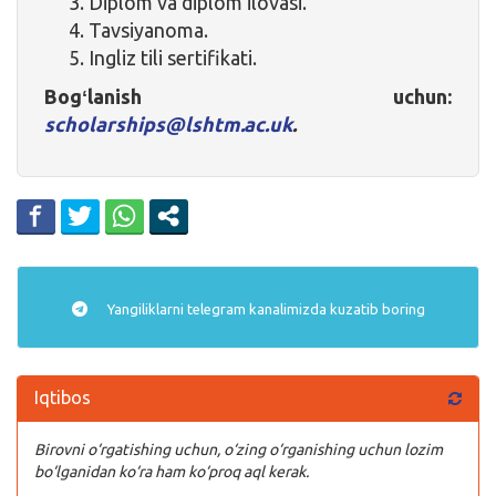
Diplom va diplom ilovasi.
Tavsiyanoma.
Ingliz tili sertifikati.
Bogʻlanish uchun:
scholarships@lshtm.ac.uk
.
Yangiliklarni
telegram
kanalimizda kuzatib boring
Iqtibos
Birovni o‘rgatishing uchun, o‘zing o‘rganishing uchun lozim
bo‘lganidan ko‘ra ham ko‘proq aql kerak.