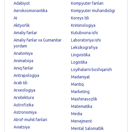
Adabiyot
Kompyuter fanlari
Aerokosmonavtika
Kompyuter muhandisligi
AI
Koreys tili
Aktyorlik
Kriminologiya
Amaliy fanlar
Kutubxona ishi
Amaliy fanlar va Gumanitar
Laboratoriya ishi
yordam
Leksikografiya
Anatomiya
Lingvistika
Animatsiya
Logistika
Aniq fanlar
Loyihalarni boshqarish
Antrapologiya
Madaniyat
Arab tili
Mantiq
Arxeologiya
Marketing
Arxitektura
Mashinasozlik
Astrofizika
Matematika
Astronomiya
Media
Atrof-muhit fanlari
Menejment
Aviatsiya
Mental Salomatlik