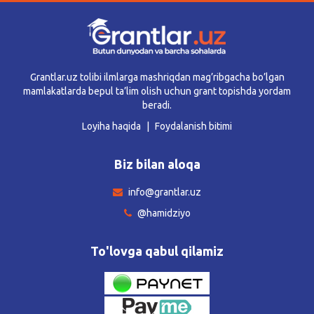
Grantlar.uz tolibi ilmlarga mashriqdan mag’ribgacha bo’lgan
mamlakatlarda bepul ta’lim olish uchun grant topishda yordam
beradi.
Loyiha haqida
Foydalanish bitimi
Biz bilan aloqa
info@grantlar.uz
@hamidziyo
To'lovga qabul qilamiz