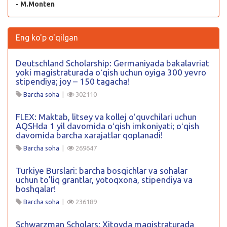
- M.Monten
Eng ko'p o'qilgan
Deutschland Scholarship: Germaniyada bakalavriat
yoki magistraturada oʻqish uchun oyiga 300 yevro
stipendiya; joy – 150 tagacha!
Barcha soha
|
302110
FLEX: Maktab, litsey va kollej oʻquvchilari uchun
AQSHda 1 yil davomida oʻqish imkoniyati; oʻqish
davomida barcha xarajatlar qoplanadi!
Barcha soha
|
269647
Turkiye Burslari: barcha bosqichlar va sohalar
uchun to’liq grantlar, yotoqxona, stipendiya va
boshqalar!
Barcha soha
|
236189
Schwarzman Scholars: Xitoyda magistraturada