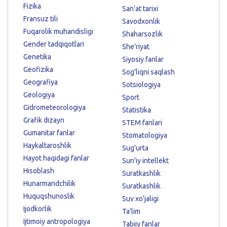
Fizika
San'at tarixi
Fransuz tili
Savodxonlik
Fuqarolik muhandisligi
Shaharsozlik
Gender tadqiqotlari
She'riyat
Genetika
Siyosiy fanlar
Geofizika
Sog'liqni saqlash
Geografiya
Sotsiologiya
Geologiya
Sport
Gidrometeorologiya
Statistika
Grafik dizayn
STEM fanlari
Gumanitar fanlar
Stomatologiya
Haykaltaroshlik
Sug'urta
Hayot haqidagi fanlar
Sun'iy intellekt
Hisoblash
Suratkashlik
Hunarmandchilik
Suratkashlik
Huquqshunoslik
Suv xo'jaligi
Ijodkorlik
Ta'lim
Ijtimoiy antropologiya
Tabiiy fanlar