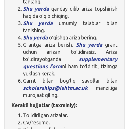
tanlang.
Shu yerda
qanday qilib ariza topshirish
haqida oʻqib chiqing.
Shu yerda
umumiy talablar bilan
tanishing.
Shu yerda
oʻqishga ariza bering.
Grantga ariza berish.
Shu yerda
grant
uchun arizani toʻlidirasiz. Ariza
toʻldirayotganda
supplementary
questions form
ni ham toʻldirib, tizimga
yuklash kerak.
Garnt bilan bogʻliq savollar bilan
scholarships@lshtm.ac.uk
manziliga
murojaat qiling.
Kerakli hujjatlar (taxminiy):
Toʻldirilgan arizalar.
CV/resume.