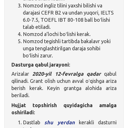
Nomzod ingliz tilini yaxshi bilishi va
darajasi CEFR B2 va undan yuqori, IELTS
6.0-7.5, TOEFL IBT 80-108 ball boʻlishi
talab etiladi.
Nomzod a’lochi boʻlishi kerak.
Nomzod tegishli tartibda bakalavr yoki
unga tenglashtirilgan daraja sohibi
boʻlishi zarur.
Dasturga qabul jarayoni:
Arizalar
2020-yil 12-fevralga qadar
qabul
qilinadi. Grant olish uchun avval oʻqishga ariza
berish kerak. Keyin grantga alohida ariza
beriladi.
Hujjat topshirish quyidagicha amalga
oshiriladi:
Dastlab
shu yerdan
kerakli dasturni