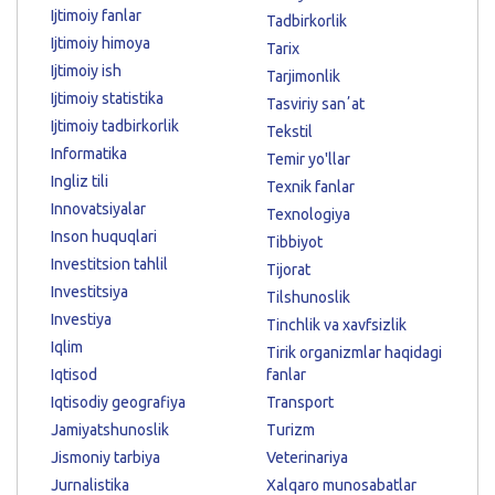
Ijtimoiy fanlar
Tadbirkorlik
Ijtimoiy himoya
Tarix
Ijtimoiy ish
Tarjimonlik
Ijtimoiy statistika
Tasviriy sanʼat
Ijtimoiy tadbirkorlik
Tekstil
Informatika
Temir yo'llar
Ingliz tili
Texnik fanlar
Innovatsiyalar
Texnologiya
Inson huquqlari
Tibbiyot
Investitsion tahlil
Tijorat
Investitsiya
Tilshunoslik
Investiya
Tinchlik va xavfsizlik
Iqlim
Tirik organizmlar haqidagi
Iqtisod
fanlar
Iqtisodiy geografiya
Transport
Jamiyatshunoslik
Turizm
Jismoniy tarbiya
Veterinariya
Jurnalistika
Xalqaro munosabatlar