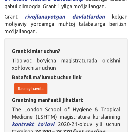
qabul qilmoqda. Grant 1 yilga moʻljallangan.
Grant
rivojlanayotgan davlatlardan
kelgan
moliyaviy yordamga muhtoj talabalarga berilishi
moʻljallangan.
Grant kimlar uchun?
Tibbiyot boʻyicha magistraturada oʻqishni
xohlovchilar uchun
Batafsil ma'lumot uchun link
Rasmiy havola
Grantning manfaatli jihatlari:
The London School of Hygiene & Tropical
Medicine (LSHTM) magistratura kurslarining
kontrakt toʻlovi
2020-21-oʻquv yili uchun
taxminan
24 200 – 25 770 funt sterling.