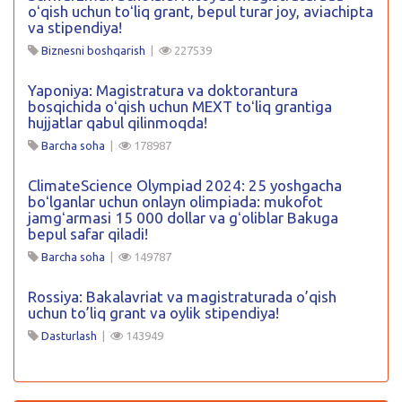
oʻqish uchun toʻliq grant, bepul turar joy, aviachipta
va stipendiya!
Biznesni boshqarish
|
227539
Yaponiya: Magistratura va doktorantura
bosqichida oʻqish uchun MEXT toʻliq grantiga
hujjatlar qabul qilinmoqda!
Barcha soha
|
178987
ClimateScience Olympiad 2024: 25 yoshgacha
boʻlganlar uchun onlayn olimpiada: mukofot
jamgʻarmasi 15 000 dollar va gʻoliblar Bakuga
bepul safar qiladi!
Barcha soha
|
149787
Rossiya: Bakalavriat va magistraturada o’qish
uchun to’liq grant va oylik stipendiya!
Dasturlash
|
143949