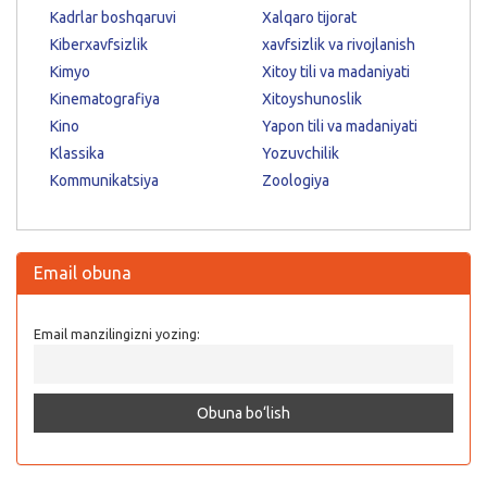
Kadrlar boshqaruvi
Xalqaro tijorat
Kiberxavfsizlik
xavfsizlik va rivojlanish
Kimyo
Xitoy tili va madaniyati
Kinematografiya
Xitoyshunoslik
Kino
Yapon tili va madaniyati
Klassika
Yozuvchilik
Kommunikatsiya
Zoologiya
Email obuna
Email manzilingizni yozing: