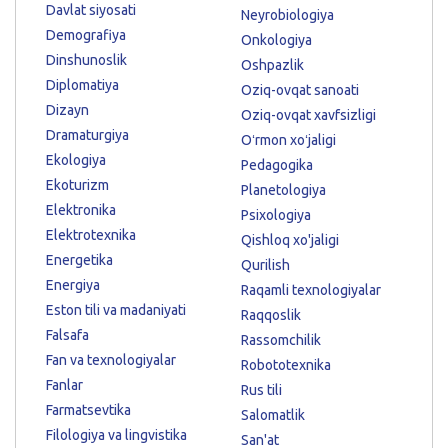
Davlat siyosati
Neyrobiologiya
Demografiya
Onkologiya
Dinshunoslik
Oshpazlik
Diplomatiya
Oziq-ovqat sanoati
Dizayn
Oziq-ovqat xavfsizligi
Dramaturgiya
Oʻrmon xoʻjaligi
Ekologiya
Pedagogika
Ekoturizm
Planetologiya
Elektronika
Psixologiya
Elektrotexnika
Qishloq xo'jaligi
Energetika
Qurilish
Energiya
Raqamli texnologiyalar
Eston tili va madaniyati
Raqqoslik
Falsafa
Rassomchilik
Fan va texnologiyalar
Robototexnika
Fanlar
Rus tili
Farmatsevtika
Salomatlik
Filologiya va lingvistika
San'at