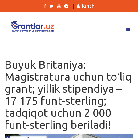
Kirish
|
Grantlar
Tanlovlar
Buyuk Britaniya:
Ishlar
Magistratura uchun toʻliq
Kurslar
grant; yillik stipendiya –
Blog
17 175 funt-sterling;
Yana
tadqiqot uchun 2 000
funt-sterling beriladi!
Qidirish