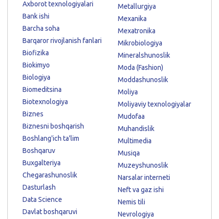
Axborot texnologiyalari
Metallurgiya
Bank ishi
Mexanika
Barcha soha
Mexatronika
Barqaror rivojlanish fanlari
Mikrobiologiya
Biofizika
Mineralshunoslik
Biokimyo
Moda (Fashion)
Biologiya
Moddashunoslik
Biomeditsina
Moliya
Biotexnologiya
Moliyaviy texnologiyalar
Biznes
Mudofaa
Biznesni boshqarish
Muhandislik
Boshlang'ich ta'lim
Multimedia
Boshqaruv
Musiqa
Buxgalteriya
Muzeyshunoslik
Chegarashunoslik
Narsalar interneti
Dasturlash
Neft va gaz ishi
Data Science
Nemis tili
Davlat boshqaruvi
Nevrologiya