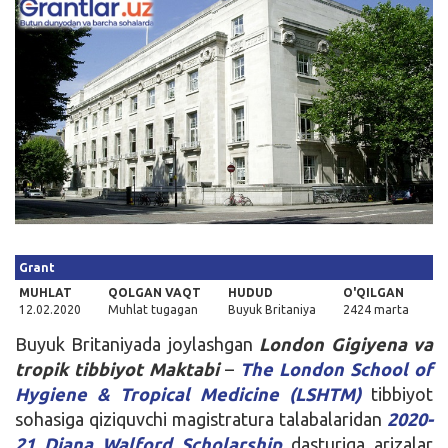
Kirish
Grant
MUHLAT
QOLGAN VAQT
HUDUD
O'QILGAN
12.02.2020
Muhlat tugagan
Buyuk Britaniya
2424 marta
Buyuk Britaniyada joylashgan
London Gigiyena va
tropik tibbiyot Maktabi
–
The London School of
Hygiene & Tropical Medicine (LSHTM)
tibbiyot
sohasiga qiziquvchi magistratura talabalaridan
2020-
21 Diana Walford Scholarship
dasturiga arizalar