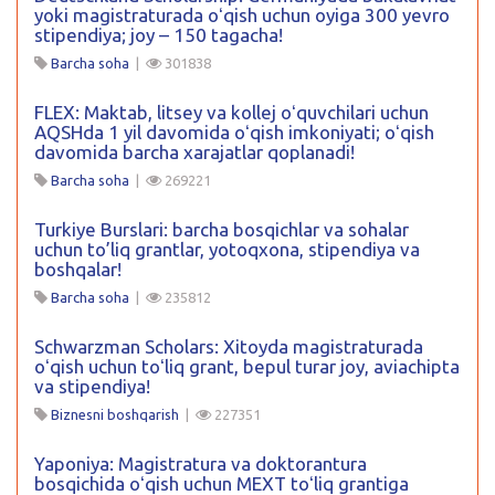
yoki magistraturada oʻqish uchun oyiga 300 yevro
stipendiya; joy – 150 tagacha!
Barcha soha
|
301838
FLEX: Maktab, litsey va kollej oʻquvchilari uchun
AQSHda 1 yil davomida oʻqish imkoniyati; oʻqish
davomida barcha xarajatlar qoplanadi!
Barcha soha
|
269221
Turkiye Burslari: barcha bosqichlar va sohalar
uchun to’liq grantlar, yotoqxona, stipendiya va
boshqalar!
Barcha soha
|
235812
Schwarzman Scholars: Xitoyda magistraturada
oʻqish uchun toʻliq grant, bepul turar joy, aviachipta
va stipendiya!
Biznesni boshqarish
|
227351
Yaponiya: Magistratura va doktorantura
bosqichida oʻqish uchun MEXT toʻliq grantiga