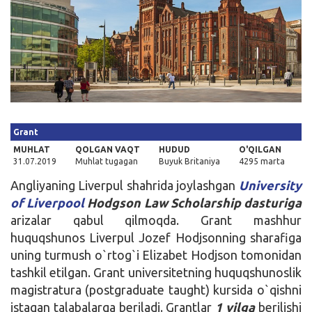
Kirish
Grant
MUHLAT
QOLGAN VAQT
HUDUD
O'QILGAN
31.07.2019
Muhlat tugagan
Buyuk Britaniya
4295 marta
Angliyaning Liverpul shahrida joylashgan
University
of Liverpool
Hodgson Law Scholarship
dasturiga
arizalar qabul qilmoqda. Grant mashhur
huquqshunos Liverpul Jozef Hodjsonning sharafiga
uning turmush o`rtog`i Elizabet Hodjson tomonidan
tashkil etilgan. Grant universitetning huquqshunoslik
magistratura (postgraduate taught) kursida o`qishni
istagan talabalarga beriladi. Grantlar
1 yilga
berilishi