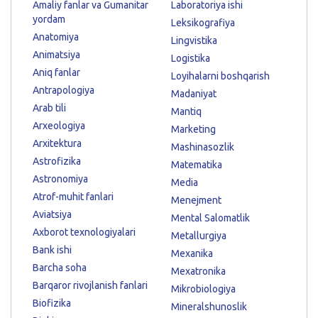
Amaliy fanlar va Gumanitar
Laboratoriya ishi
yordam
Leksikografiya
Anatomiya
Lingvistika
Animatsiya
Logistika
Aniq fanlar
Loyihalarni boshqarish
Antrapologiya
Madaniyat
Arab tili
Mantiq
Arxeologiya
Marketing
Arxitektura
Mashinasozlik
Astrofizika
Matematika
Astronomiya
Media
Atrof-muhit fanlari
Menejment
Aviatsiya
Mental Salomatlik
Axborot texnologiyalari
Metallurgiya
Bank ishi
Mexanika
Barcha soha
Mexatronika
Barqaror rivojlanish fanlari
Mikrobiologiya
Biofizika
Mineralshunoslik