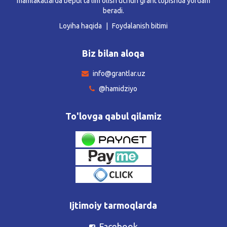
mamlakatlarda bepul ta’lim olish uchun grant topishda yordam
beradi.
Loyiha haqida
Foydalanish bitimi
Biz bilan aloqa
info@grantlar.uz
@hamidziyo
To'lovga qabul qilamiz
Ijtimoiy tarmoqlarda
Facebook