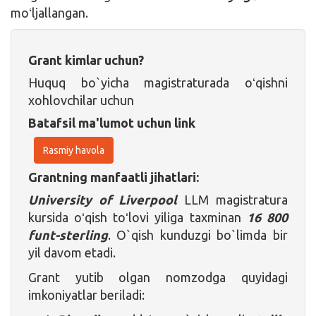
moʻljallangan.
Grant kimlar uchun?
Huquq bo`yicha magistraturada oʻqishni
xohlovchilar uchun
Batafsil ma'lumot uchun link
Rasmiy havola
Grantning manfaatli jihatlari:
University of Liverpool
LLM magistratura
kursida oʻqish toʻlovi yiliga taxminan
16 800
funt-sterling
. O`qish kunduzgi bo`limda bir
yil davom etadi.
Grant yutib olgan nomzodga quyidagi
imkoniyatlar beriladi: