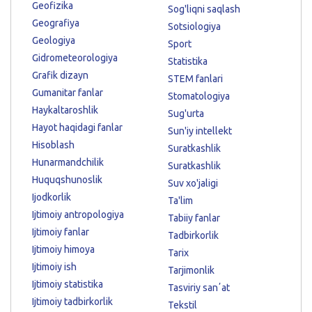
Geofizika
Sog'liqni saqlash
Geografiya
Sotsiologiya
Geologiya
Sport
Gidrometeorologiya
Statistika
Grafik dizayn
STEM fanlari
Gumanitar fanlar
Stomatologiya
Haykaltaroshlik
Sug'urta
Hayot haqidagi fanlar
Sun'iy intellekt
Hisoblash
Suratkashlik
Hunarmandchilik
Suratkashlik
Huquqshunoslik
Suv xo'jaligi
Ijodkorlik
Ta'lim
Ijtimoiy antropologiya
Tabiiy fanlar
Ijtimoiy fanlar
Tadbirkorlik
Ijtimoiy himoya
Tarix
Ijtimoiy ish
Tarjimonlik
Ijtimoiy statistika
Tasviriy sanʼat
Ijtimoiy tadbirkorlik
Tekstil