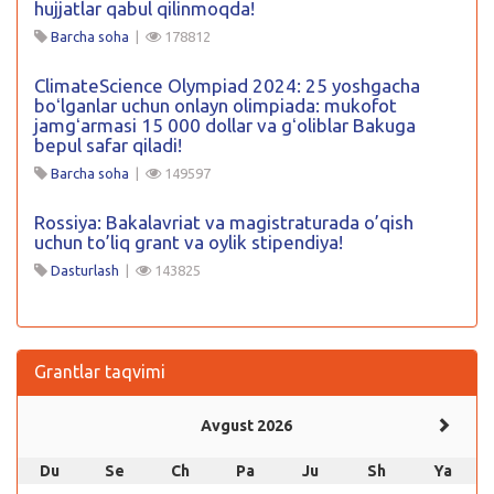
hujjatlar qabul qilinmoqda!
Barcha soha
|
178812
ClimateScience Olympiad 2024: 25 yoshgacha
boʻlganlar uchun onlayn olimpiada: mukofot
jamgʻarmasi 15 000 dollar va gʻoliblar Bakuga
bepul safar qiladi!
Barcha soha
|
149597
Rossiya: Bakalavriat va magistraturada o’qish
uchun to’liq grant va oylik stipendiya!
Dasturlash
|
143825
Grantlar taqvimi
Avgust 2026
Du
Se
Ch
Pa
Ju
Sh
Ya