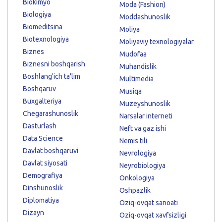
Biokimyo
Moda (Fashion)
Biologiya
Moddashunoslik
Biomeditsina
Moliya
Biotexnologiya
Moliyaviy texnologiyalar
Biznes
Mudofaa
Biznesni boshqarish
Muhandislik
Boshlang'ich ta'lim
Multimedia
Boshqaruv
Musiqa
Buxgalteriya
Muzeyshunoslik
Chegarashunoslik
Narsalar interneti
Dasturlash
Neft va gaz ishi
Data Science
Nemis tili
Davlat boshqaruvi
Nevrologiya
Davlat siyosati
Neyrobiologiya
Demografiya
Onkologiya
Dinshunoslik
Oshpazlik
Diplomatiya
Oziq-ovqat sanoati
Dizayn
Oziq-ovqat xavfsizligi