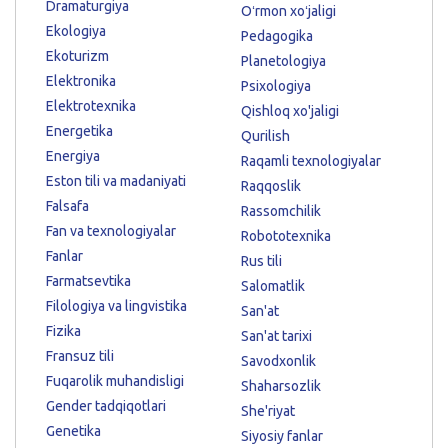
Dramaturgiya
Oʻrmon xoʻjaligi
Ekologiya
Pedagogika
Ekoturizm
Planetologiya
Elektronika
Psixologiya
Elektrotexnika
Qishloq xo'jaligi
Energetika
Qurilish
Energiya
Raqamli texnologiyalar
Eston tili va madaniyati
Raqqoslik
Falsafa
Rassomchilik
Fan va texnologiyalar
Robototexnika
Fanlar
Rus tili
Farmatsevtika
Salomatlik
Filologiya va lingvistika
San'at
Fizika
San'at tarixi
Fransuz tili
Savodxonlik
Fuqarolik muhandisligi
Shaharsozlik
Gender tadqiqotlari
She'riyat
Genetika
Siyosiy fanlar