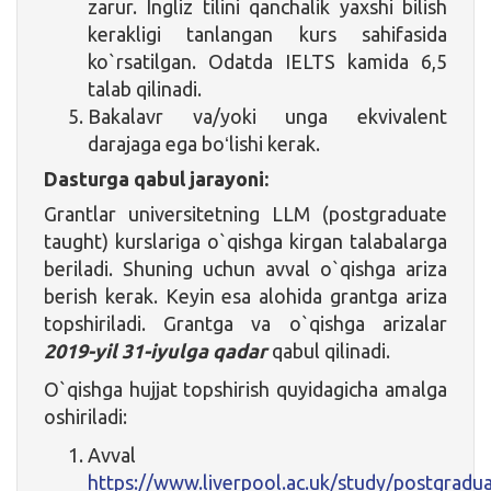
zarur. Ingliz tilini qanchalik yaxshi bilish
kerakligi tanlangan kurs sahifasida
ko`rsatilgan. Odatda IELTS kamida 6,5
talab qilinadi.
Bakalavr va/yoki unga ekvivalent
darajaga ega boʻlishi kerak.
Dasturga qabul jarayoni:
Grantlar universitetning LLM (postgraduate
taught) kurslariga o`qishga kirgan talabalarga
beriladi. Shuning uchun avval o`qishga ariza
berish kerak. Keyin esa alohida grantga ariza
topshiriladi. Grantga va o`qishga arizalar
2019-yil 31-iyulga qadar
qabul qilinadi.
O`qishga hujjat topshirish quyidagicha amalga
oshiriladi:
Avval
https://www.liverpool.ac.uk/study/postgradua