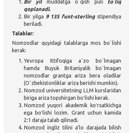
Bir yil
muddatga o`qish puli
to`liq
qoplanadi.
Bir yilga
9 135 funt-sterling
stipendiya
beriladi.
Talablar:
Nomzodlar quyidagi talablarga mos bo`lishi
kerak:
Yevropa Ittifoqiga aʼzo bo`lmagan
hamda Buyuk Britaniyalik bo`lmagan
nomzodlar grantga ariza bera oladilar
(O`zbekistonliklar ariza berishi mumkin).
Nomzod universitetning LLM kurslaridan
biriga ariza topshirgan boʻlishi kerak.
Nomzod yuqori akademik koʻrsatkichga
ega boʻlishi lozim. Grant uchun kamida
2:1 daraja talab qilinadi.
Nomzod ingliz tilini a’lo darajada bilish