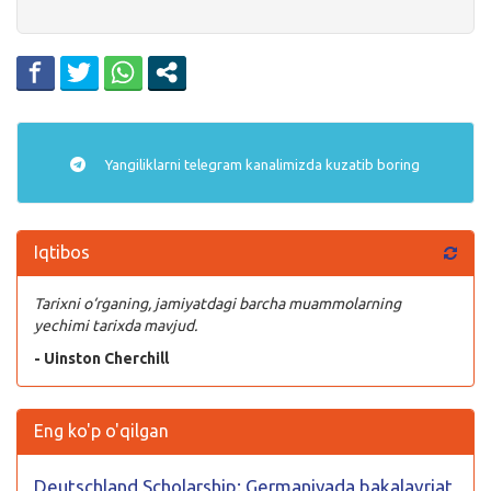
Yangiliklarni
telegram
kanalimizda kuzatib boring
Iqtibos
Tarixni o‘rganing, jamiyatdagi barcha muammolarning
yechimi tarixda mavjud.
- Uinston Cherchill
Eng ko'p o'qilgan
Deutschland Scholarship: Germaniyada bakalavriat