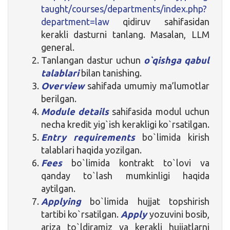
taught/courses/departments/index.php?
department=law
qidiruv sahifasidan
kerakli dasturni tanlang. Masalan, LLM
general.
Tanlangan dastur uchun
o`qishga qabul
talablari
bilan tanishing.
Overview
sahifada umumiy ma’lumotlar
berilgan.
Module details
sahifasida modul uchun
necha kredit yig`ish kerakligi ko`rsatilgan.
Entry requirements
bo`limida kirish
talablari haqida yozilgan.
Fees
bo`limida kontrakt to`lovi va
qanday to`lash mumkinligi haqida
aytilgan.
Applying
bo`limida hujjat topshirish
tartibi ko`rsatilgan.
Apply
yozuvini bosib,
ariza to`ldiramiz va kerakli hujjatlarni