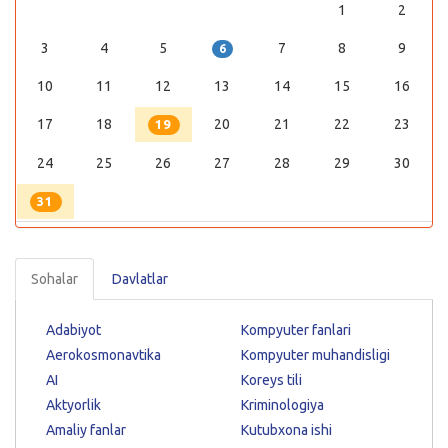
1
2
3
4
5
7
8
9
6
10
11
12
13
14
15
16
17
18
20
21
22
23
19
24
25
26
27
28
29
30
31
Sohalar
Davlatlar
Adabiyot
Kompyuter fanlari
Aerokosmonavtika
Kompyuter muhandisligi
AI
Koreys tili
Aktyorlik
Kriminologiya
Amaliy fanlar
Kutubxona ishi