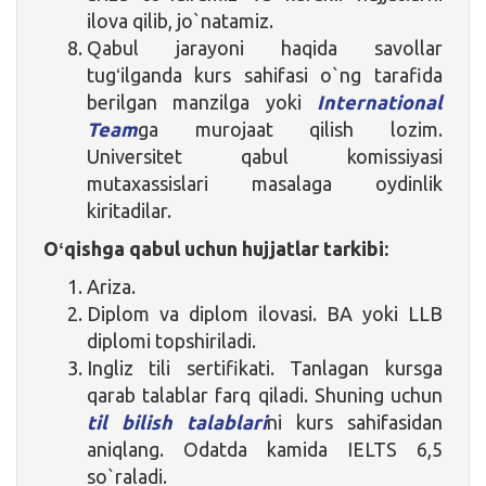
ilova qilib, jo`natamiz.
Qabul jarayoni haqida savollar
tugʻilganda kurs sahifasi o`ng tarafida
berilgan manzilga yoki
International
Team
ga murojaat qilish lozim.
Universitet qabul komissiyasi
mutaxassislari masalaga oydinlik
kiritadilar.
Oʻqishga qabul uchun hujjatlar tarkibi:
Ariza.
Diplom va diplom ilovasi. BA yoki LLB
diplomi topshiriladi.
Ingliz tili sertifikati. Tanlagan kursga
qarab talablar farq qiladi. Shuning uchun
til bilish talablari
ni kurs sahifasidan
aniqlang. Odatda kamida IELTS 6,5
so`raladi.