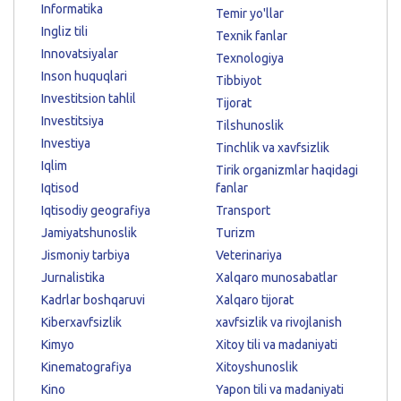
Informatika
Temir yo'llar
Ingliz tili
Texnik fanlar
Innovatsiyalar
Texnologiya
Inson huquqlari
Tibbiyot
Investitsion tahlil
Tijorat
Investitsiya
Tilshunoslik
Investiya
Tinchlik va xavfsizlik
Iqlim
Tirik organizmlar haqidagi
Iqtisod
fanlar
Iqtisodiy geografiya
Transport
Jamiyatshunoslik
Turizm
Jismoniy tarbiya
Veterinariya
Jurnalistika
Xalqaro munosabatlar
Kadrlar boshqaruvi
Xalqaro tijorat
Kiberxavfsizlik
xavfsizlik va rivojlanish
Kimyo
Xitoy tili va madaniyati
Kinematografiya
Xitoyshunoslik
Kino
Yapon tili va madaniyati