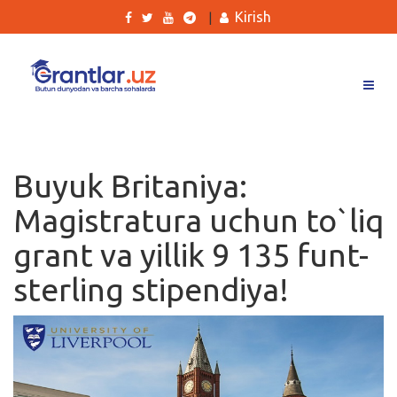
Kirish
|
Grantlar
Tanlovlar
Buyuk Britaniya:
Ishlar
Magistratura uchun to`liq
Kurslar
grant va yillik 9 135 funt-
Blog
sterling stipendiya!
Yana
Qidirish