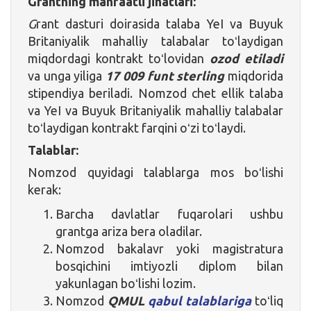
Grantning manfaatli jihatlari:
G
rant dasturi doirasida talaba YeI va Buyuk
Britaniyalik mahalliy talabalar toʻlaydigan
miqdordagi kontrakt toʻlovidan
ozod etiladi
va unga yiliga
17 009 funt sterling
miqdorida
stipendiya beriladi. Nomzod chet ellik talaba
va YeI va Buyuk Britaniyalik mahalliy talabalar
toʻlaydigan kontrakt farqini oʻzi toʻlaydi.
Talablar:
Nomzod quyidagi talablarga mos boʻlishi
kerak:
Barcha davlatlar fuqarolari ushbu
grantga ariza bera oladilar.
Nomzod bakalavr yoki magistratura
bosqichini imtiyozli diplom bilan
yakunlagan boʻlishi lozim.
Nomzod
QMUL
qabul talablariga
toʻliq