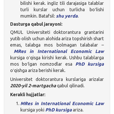
bilishi kerak. ingliz tili darajasiga talablar
turli kurslar uchun turlicha boʻlishi
mumkin. Batafsil:
shu yerda
.
Dasturga qabul jarayoni:
QMUL Universiteti doktorantura grantarini
yutib olish uchun alohida ariza topshirish shart
emas, talabga mos bolmagan talabalar –
MRes in International Economic Law
kursiga oʻqisga kirishi kerak. Ushbu talablarga
mos boʻlgan nomzodlar esa
PhD kursiga
oʻqishga ariza berishi kerak.
Universitet doktorantura kurslariga arizalar
2020-yil 2-martgacha
qabul qilinadi.
Kerakli hujjatlar:
MRes in International Economic Law
kursiga yoki
PhD kursiga
ariza.