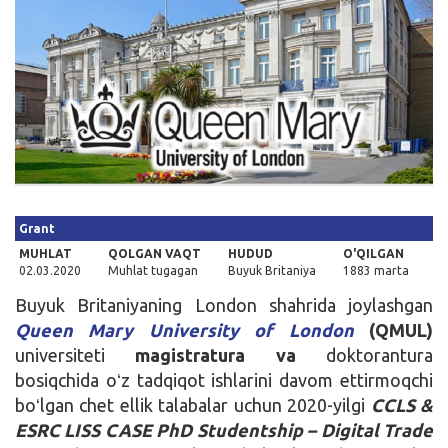
Kirish
Grant
MUHLAT
QOLGAN VAQT
HUDUD
O'QILGAN
02.03.2020
Muhlat tugagan
Buyuk Britaniya
1883 marta
Buyuk Britaniyaning London shahrida joylashgan
Queen Mary University of London
(QMUL)
universiteti
magistratura va
doktorantura
bosiqchida oʻz tadqiqot ishlarini davom ettirmoqchi
boʻlgan chet ellik talabalar uchun 2020-yilgi
CCLS &
ESRC LISS CASE PhD Studentship – Digital Trade