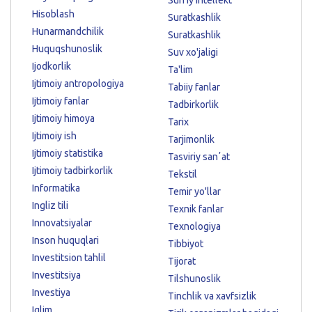
Hisoblash
Suratkashlik
Hunarmandchilik
Suratkashlik
Huquqshunoslik
Suv xo'jaligi
Ijodkorlik
Ta'lim
Ijtimoiy antropologiya
Tabiiy fanlar
Ijtimoiy fanlar
Tadbirkorlik
Ijtimoiy himoya
Tarix
Ijtimoiy ish
Tarjimonlik
Ijtimoiy statistika
Tasviriy sanʼat
Ijtimoiy tadbirkorlik
Tekstil
Informatika
Temir yo'llar
Ingliz tili
Texnik fanlar
Innovatsiyalar
Texnologiya
Inson huquqlari
Tibbiyot
Investitsion tahlil
Tijorat
Investitsiya
Tilshunoslik
Investiya
Tinchlik va xavfsizlik
Iqlim