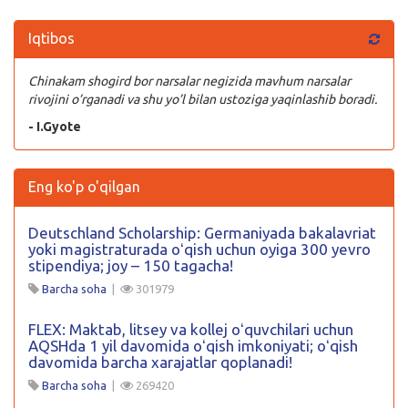
Iqtibos
Chinakam shogird bor narsalar negizida mavhum narsalar
rivojini o’rganadi va shu yo’l bilan ustoziga yaqinlashib boradi.
- I.Gyote
Eng ko'p o'qilgan
Deutschland Scholarship: Germaniyada bakalavriat
yoki magistraturada oʻqish uchun oyiga 300 yevro
stipendiya; joy – 150 tagacha!
Barcha soha
|
301979
FLEX: Maktab, litsey va kollej oʻquvchilari uchun
AQSHda 1 yil davomida oʻqish imkoniyati; oʻqish
davomida barcha xarajatlar qoplanadi!
Barcha soha
|
269420