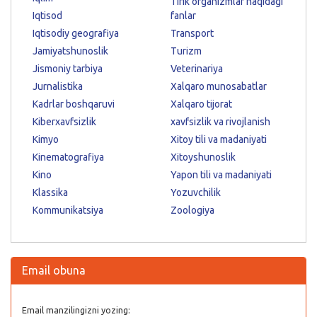
Tirik organizmlar haqidagi
Iqtisod
fanlar
Iqtisodiy geografiya
Transport
Jamiyatshunoslik
Turizm
Jismoniy tarbiya
Veterinariya
Jurnalistika
Xalqaro munosabatlar
Kadrlar boshqaruvi
Xalqaro tijorat
Kiberxavfsizlik
xavfsizlik va rivojlanish
Kimyo
Xitoy tili va madaniyati
Kinematografiya
Xitoyshunoslik
Kino
Yapon tili va madaniyati
Klassika
Yozuvchilik
Kommunikatsiya
Zoologiya
Email obuna
Email manzilingizni yozing: