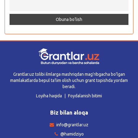
Grantlar.uz tolibi ilmlarga mashriqdan mag’ribgacha bo’lgan
mamlakatlarda bepul ta’lim olish uchun grant topishda yordam
beradi.
Loyiha haqida
Foydalanish bitimi
Biz bilan aloqa
info@grantlar.uz
@hamidziyo