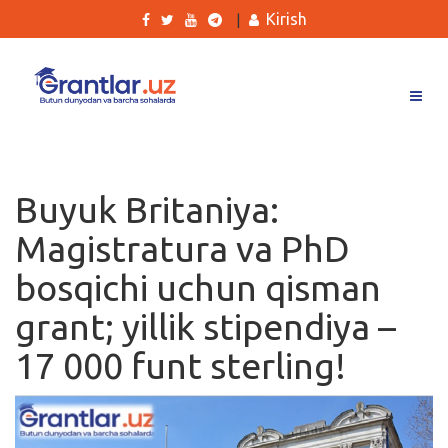
Kirish
|
Grantlar
Tanlovlar
Buyuk Britaniya:
Ishlar
Magistratura va PhD
Kurslar
bosqichi uchun qisman
Blog
grant; yillik stipendiya –
Yana
17 000 funt sterling!
Qidirish