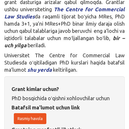
grant dasturiga arizalar qabul qilmoqda. Grantlar
ushbu universiteting
The Centre for Commercial
Law Studies
da raqamli tijorat boʻyicha MRes, PhD
hamda 3+1, ya’ni MRes+PhD binar ilmiy daraja olish
uchun qabul talablariga javob beruvchi eng a’lochi va
iqtidorli talabalar uchun moʻljallangan boʻlib,
bir –
uch yilga
beriladi.
Universitet The Centre for Commercial Law
Studiesda oʻqitiladigan PhD kurslari haqida batafsil
ma’lumot
shu yerda
keltirilgan.
Grant kimlar uchun?
PhD bosqichida oʻqishni xohlovchilar uchun
Batafsil ma'lumot uchun link
Rasmiy havola