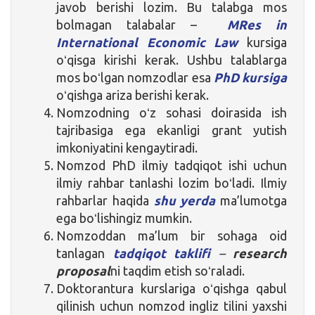
javob berishi lozim. Bu talabga mos
bolmagan talabalar –
MRes in
International Economic Law
kursiga
oʻqisga kirishi kerak. Ushbu talablarga
mos boʻlgan nomzodlar esa
PhD kursiga
oʻqishga ariza berishi kerak.
Nomzodning oʻz sohasi doirasida ish
tajribasiga ega ekanligi grant yutish
imkoniyatini kengaytiradi.
Nomzod PhD ilmiy tadqiqot ishi uchun
ilmiy rahbar tanlashi lozim boʻladi. Ilmiy
rahbarlar haqida
sh
u yerda
ma’lumotga
ega boʻlishingiz mumkin.
Nomzoddan ma’lum bir sohaga oid
tanlagan
tadqiqot taklifi
–
research
proposal
ni taqdim etish soʻraladi.
Doktorantura kurslariga oʻqishga qabul
qilinish uchun nomzod ingliz tilini yaxshi