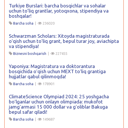
Turkiye Burslari: barcha bosqichlar va sohalar
uchun to’liq grantlar, yotoqxona, stipendiya va
boshqalar!
Barcha soha
|
236020
Schwarzman Scholars: Xitoyda magistraturada
oʻqish uchun toʻliq grant, bepul turar joy, aviachipta
va stipendiya!
Biznesni boshqarish
|
227455
Yaponiya: Magistratura va doktorantura
bosqichida oʻqish uchun MEXT toʻliq grantiga
hujjatlar qabul qilinmoqda!
Barcha soha
|
178901
ClimateScience Olympiad 2024: 25 yoshgacha
boʻlganlar uchun onlayn olimpiada: mukofot
jamgʻarmasi 15 000 dollar va gʻoliblar Bakuga
bepul safar qiladi!
Barcha soha
|
149687