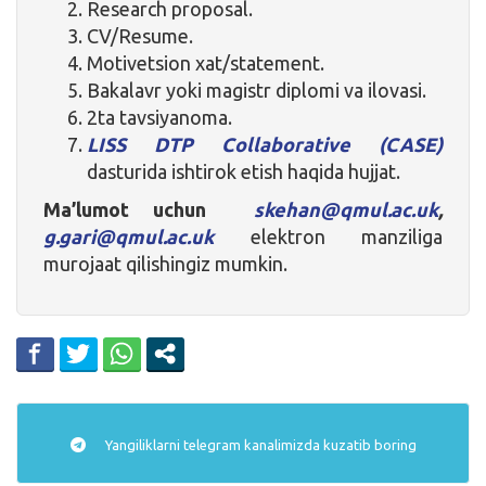
Research proposal.
CV/Resume.
Motivetsion xat/statement.
Bakalavr yoki magistr diplomi va ilovasi.
2ta tavsiyanoma.
LISS DTP Collaborative (CASE)
dasturida ishtirok etish haqida hujjat.
Ma’lumot uchun
skehan@qmul.ac.uk
,
g.gari@qmul.ac.uk
elektron manziliga
murojaat qilishingiz mumkin.
Yangiliklarni
telegram
kanalimizda kuzatib boring