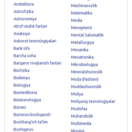
Arxitektura
Mashinasozlik
Astrofizika
Matematika
Astronomiya
Media
Atrof-muhit fanlari
Menejment
Aviatsiya
Mental Salomatlik
Axborot texnologiyalari
Metallurgiya
Bank ishi
Mexanika
Barcha soha
Mexatronika
Barqaror rivojlanish fanlari
Mikrobiologiya
Biofizika
Mineralshunoslik
Biokimyo
Moda (Fashion)
Biologiya
Moddashunoslik
Biomeditsina
Moliya
Biotexnologiya
Moliyaviy texnologiyalar
Biznes
Mudofaa
Biznesni boshqarish
Muhandislik
Boshlang'ich ta'lim
Multimedia
Boshqaruv
Musiqa