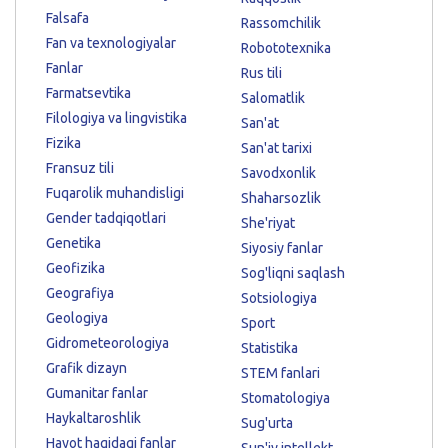
Falsafa
Rassomchilik
Fan va texnologiyalar
Robototexnika
Fanlar
Rus tili
Farmatsevtika
Salomatlik
Filologiya va lingvistika
San'at
Fizika
San'at tarixi
Fransuz tili
Savodxonlik
Fuqarolik muhandisligi
Shaharsozlik
Gender tadqiqotlari
She'riyat
Genetika
Siyosiy fanlar
Geofizika
Sog'liqni saqlash
Geografiya
Sotsiologiya
Geologiya
Sport
Gidrometeorologiya
Statistika
Grafik dizayn
STEM fanlari
Gumanitar fanlar
Stomatologiya
Haykaltaroshlik
Sug'urta
Hayot haqidagi fanlar
Sun'iy intellekt