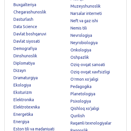
Buxgalteriya
Muzeyshunoslik
Chegarashunoslik
Narsalar interneti
Dasturlash
Neft va gaz ishi
Data Science
Nemis tili
Davlat boshqaruvi
Nevrologiya
Davlat siyosati
Neyrobiologiya
Demografiya
Onkologiya
Dinshunoslik
Oshpazlik
Diplomatiya
Oziq-ovqat sanoati
Dizayn
Oziq-ovqat xavfsizligi
Dramaturgiya
Oʻrmon xoʻjaligi
Ekologiya
Pedagogika
Ekoturizm
Planetologiya
Elektronika
Psixologiya
Elektrotexnika
Qishloq xo'jaligi
Energetika
Qurilish
Energiya
Raqamli texnologiyalar
Eston tili va madaniyati
Raqqoslik