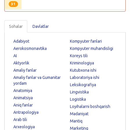
31
Sohalar
Davlatlar
Adabiyot
Kompyuter fanlari
Aerokosmonavtika
Kompyuter muhandisligi
AI
Koreys tili
Aktyorlik
Kriminologiya
Amaliy fanlar
Kutubxona ishi
Amaliy fanlar va Gumanitar
Laboratoriya ishi
yordam
Leksikografiya
Anatomiya
Lingvistika
Animatsiya
Logistika
Aniq fanlar
Loyihalarni boshqarish
Antrapologiya
Madaniyat
Arab tili
Mantiq
Arxeologiya
Marketing