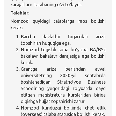
xarajatlarni talabaning oʻzi toʻlaydi.
Talablar:
Nomzod quyidagi talablarga mos boʻlishi
kerak:
Barcha davlatlar fuqarolari ariza
topshirish huquqiga ega.
Nomzod tegishli soha boʻyicha BA/BSc
bakalavr bakalavr darajasiga ega boʻlishi
kerak.
Grantga ariza berishdan avval
universitetning 2020-yil sentabrda
boshlanadigan Strathclyde Business
Schoolning yuqoridagi roʻyxatda qayd
etilgan magistratura kurslaridan biriga
oʻqishga hujjat topshirishi zarur.
Nomzod kunduzgi boʻlimda chet ellik
(overseas) talaba statusida boʻlishi kerak.