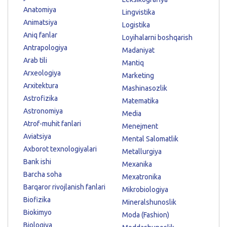
Anatomiya
Lingvistika
Animatsiya
Logistika
Aniq fanlar
Loyihalarni boshqarish
Antrapologiya
Madaniyat
Arab tili
Mantiq
Arxeologiya
Marketing
Arxitektura
Mashinasozlik
Astrofizika
Matematika
Astronomiya
Media
Atrof-muhit fanlari
Menejment
Aviatsiya
Mental Salomatlik
Axborot texnologiyalari
Metallurgiya
Bank ishi
Mexanika
Barcha soha
Mexatronika
Barqaror rivojlanish fanlari
Mikrobiologiya
Biofizika
Mineralshunoslik
Biokimyo
Moda (Fashion)
Biologiya