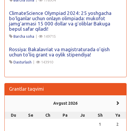
ClimateScience Olympiad 2024: 25 yoshgacha
boʻlganlar uchun onlayn olimpiada: mukofot
jamgʻarmasi 15 000 dollar va gʻoliblar Bakuga
bepul safar qiladi!
Barcha soha
|
149715
Rossiya: Bakalavriat va magistraturada o’qish
uchun to’liq grant va oylik stipendiya!
Dasturlash
|
143910
Grantlar taqvimi
Avgust 2026
Du
Se
Ch
Pa
Ju
Sh
Ya
1
2