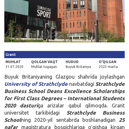
Kirish
Grant
MUHLAT
QOLGAN VAQT
HUDUD
O'QILGAN
31.07.2020
Muhlat tugagan
Buyuk Britaniya
2523 marta
Buyuk Britaniyaning Glazgou shahrida joylashgan
University of Strathclyde
navbatdagi
Strathclyde
Business School Deans Excellence Scholarships
for First Class Degrees – International Students
2020 dasturi
ga arizalar qabul qilmoqda. Grant
universitet tarkibidagi
Strathclyde Business
School
ning 2020-yil sentabrda boshlanadigan
25
nafar
magistratura bosqichlariga oʻqishga kirgan