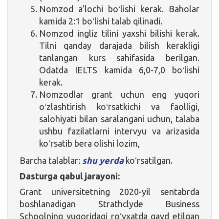
Nomzod a’lochi boʻlishi kerak. Baholar
kamida 2:1 boʻlishi talab qilinadi.
Nomzod ingliz tilini yaxshi bilishi kerak.
Tilni qanday darajada bilish kerakligi
tanlangan kurs sahifasida berilgan.
Odatda IELTS kamida 6,0-7,0 boʻlishi
kerak.
Nomzodlar grant uchun eng yuqori
oʻzlashtirish koʻrsatkichi va faolligi,
salohiyati bilan saralangani uchun, talaba
ushbu fazilatlarni intervyu va arizasida
koʻrsatib bera olishi lozim,
Barcha talablar:
shu yerda
koʻrsatilgan.
Dasturga qabul jarayoni:
Grant universitetning 2020-yil sentabrda
boshlanadigan Strathclyde Business
Schoolning yuqoridagi roʻyxatda qayd etilgan