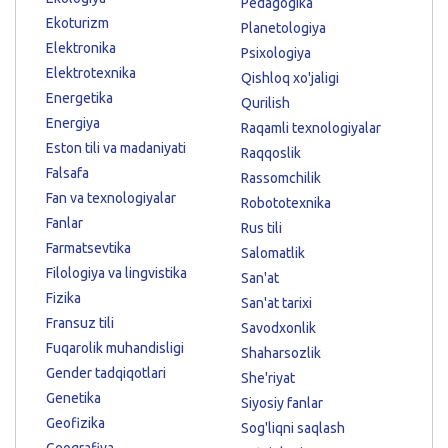
Pedagogika
Ekoturizm
Planetologiya
Elektronika
Psixologiya
Elektrotexnika
Qishloq xo'jaligi
Energetika
Qurilish
Energiya
Raqamli texnologiyalar
Eston tili va madaniyati
Raqqoslik
Falsafa
Rassomchilik
Fan va texnologiyalar
Robototexnika
Fanlar
Rus tili
Farmatsevtika
Salomatlik
Filologiya va lingvistika
San'at
Fizika
San'at tarixi
Fransuz tili
Savodxonlik
Fuqarolik muhandisligi
Shaharsozlik
Gender tadqiqotlari
She'riyat
Genetika
Siyosiy fanlar
Geofizika
Sog'liqni saqlash
Geografiya