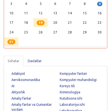
3
4
5
6
7
8
9
10
11
12
13
14
15
16
17
18
20
21
22
23
19
24
25
26
27
28
29
30
31
Sohalar
Davlatlar
Adabiyot
Kompyuter fanlari
Aerokosmonavtika
Kompyuter muhandisligi
AI
Koreys tili
Aktyorlik
Kriminologiya
Amaliy fanlar
Kutubxona ishi
Amaliy fanlar va Gumanitar
Laboratoriya ishi
yordam
Leksikografiya