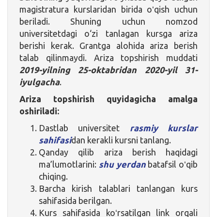
magistratura kurslaridan birida oʻqish uchun
beriladi. Shuning uchun nomzod
universitetdagi o‘zi tanlagan kursga ariza
berishi kerak. Grantga alohida ariza berish
talab qilinmaydi. Ariza topshirish muddati
2019-yilning 25-oktabridan 2020-yil 31-
iyulgacha
.
Ariza topshirish quyidagicha amalga
oshiriladi:
Dastlab universitet
rasmiy kurslar
sahifasi
dan kerakli kursni tanlang.
Qanday qilib ariza berish haqidagi
ma’lumotlarini:
shu yerdan
batafsil oʻqib
chiqing.
Barcha kirish talablari tanlangan kurs
sahifasida berilgan.
Kurs sahifasida koʻrsatilgan link orqali