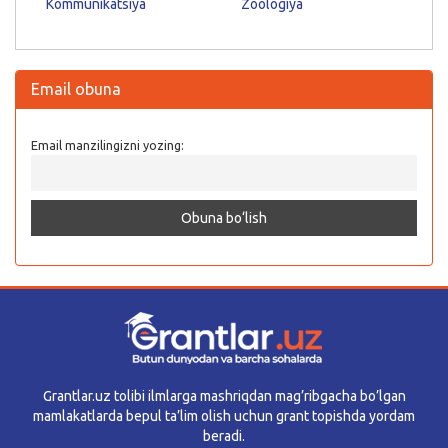
Kommunikatsiya
Zoologiya
Email obuna
Email manzilingizni yozing:
Grantlar.uz tolibi ilmlarga mashriqdan mag’ribgacha bo’lgan
mamlakatlarda bepul ta’lim olish uchun grant topishda yordam
beradi.