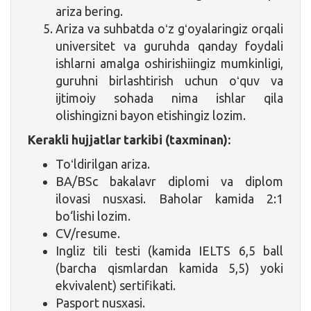
ariza bering.
Ariza va suhbatda oʻz gʻoyalaringiz orqali
universitet va guruhda qanday foydali
ishlarni amalga oshirishiingiz mumkinligi,
guruhni birlashtirish uchun oʻquv va
ijtimoiy sohada nima ishlar qila
olishingizni bayon etishingiz lozim.
Kerakli hujjatlar tarkibi (taxminan):
Toʻldirilgan ariza.
BA/BSc bakalavr diplomi va diplom
ilovasi nusxasi. Baholar kamida 2:1
bo‘lishi lozim.
CV/resume.
Ingliz tili testi (kamida IELTS 6,5 ball
(barcha qismlardan kamida 5,5) yoki
ekvivalent) sertifikati.
Pasport nusxasi.