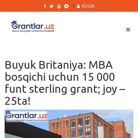
Kirish
|
Grantlar
Tanlovlar
Buyuk Britaniya: MBA
Ishlar
bosqichi uchun 15 000
Kurslar
funt sterling grant; joy –
Blog
25ta!
Yana
Qidirish