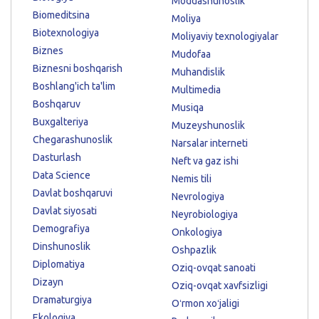
Moddashunoslik
Biomeditsina
Moliya
Biotexnologiya
Moliyaviy texnologiyalar
Biznes
Mudofaa
Biznesni boshqarish
Muhandislik
Boshlang'ich ta'lim
Multimedia
Boshqaruv
Musiqa
Buxgalteriya
Muzeyshunoslik
Chegarashunoslik
Narsalar interneti
Dasturlash
Neft va gaz ishi
Data Science
Nemis tili
Davlat boshqaruvi
Nevrologiya
Davlat siyosati
Neyrobiologiya
Demografiya
Onkologiya
Dinshunoslik
Oshpazlik
Diplomatiya
Oziq-ovqat sanoati
Dizayn
Oziq-ovqat xavfsizligi
Dramaturgiya
Oʻrmon xoʻjaligi
Ekologiya