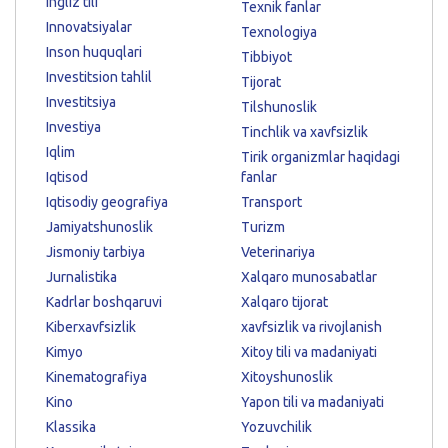
Ingliz tili
Texnik fanlar
Innovatsiyalar
Texnologiya
Inson huquqlari
Tibbiyot
Investitsion tahlil
Tijorat
Investitsiya
Tilshunoslik
Investiya
Tinchlik va xavfsizlik
Iqlim
Tirik organizmlar haqidagi
Iqtisod
fanlar
Iqtisodiy geografiya
Transport
Jamiyatshunoslik
Turizm
Jismoniy tarbiya
Veterinariya
Jurnalistika
Xalqaro munosabatlar
Kadrlar boshqaruvi
Xalqaro tijorat
Kiberxavfsizlik
xavfsizlik va rivojlanish
Kimyo
Xitoy tili va madaniyati
Kinematografiya
Xitoyshunoslik
Kino
Yapon tili va madaniyati
Klassika
Yozuvchilik