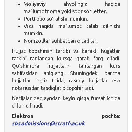
Moliyaviy ahvolingiz haqida
maʼlumotnoma yoki sponsor letter.
Portfolio soʻralishi mumkin.
Viza haqida maʼlumot talab qilinishi
mumkin.
Nomzodlar suhbatdan oʻtadilar.
Hujjat topshirish tartibi va kerakli hujjatlar
tarkibi tanlangan kursga qarab farq qiladi.
Qoʻshimcha hujjatlarni tanlangan kurs
sahifasidan aniqlang. Shuningdek, barcha
hujjatlar ingliz tilida, rasmiy hujjatlar esa
notariusdan tasdiqlatib topshiriladi.
Natijalar dedlayndan keyin qisqa fursat ichida
eʼlon qilinadi.
Elektron pochta:
sbs.admissions@strath.ac.uk