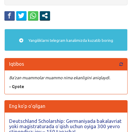
Yangiliklarni
telegram
kanalimizda kuzatib boring
Iqtibos
Ba’zan muammolar muammo nima ekanligini aniqlaydi.
- Gyote
Eng ko'p o'qilgan
Deutschland Scholarship: Germaniyada bakalavriat
yoki magistraturada oʻqish uchun oyiga 300 yevro
stipendiya; joy – 150 tagacha!