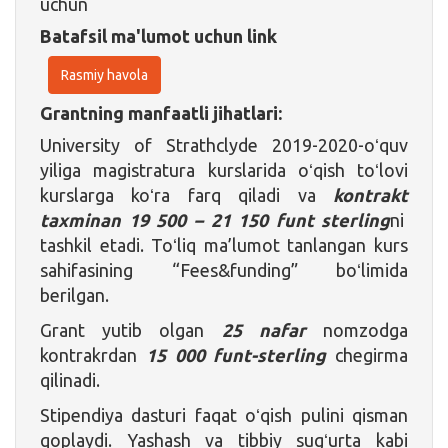
uchun
Batafsil ma'lumot uchun link
Rasmiy havola
Grantning manfaatli jihatlari:
University of Strathclyde 2019-2020-oʻquv
yiliga magistratura kurslarida oʻqish toʻlovi
kurslarga koʻra farq qiladi va
kontrakt
taxminan 19 500 – 21 150 funt sterling
ni
tashkil etadi. Toʻliq ma’lumot tanlangan kurs
sahifasining “Fees&funding” boʻlimida
berilgan.
Grant yutib olgan
25 nafar
nomzodga
kontrakrdan
15 000 funt-sterling
chegirma
qilinadi.
Stipendiya dasturi faqat oʻqish pulini qisman
qoplaydi. Yashash va tibbiy sugʻurta kabi