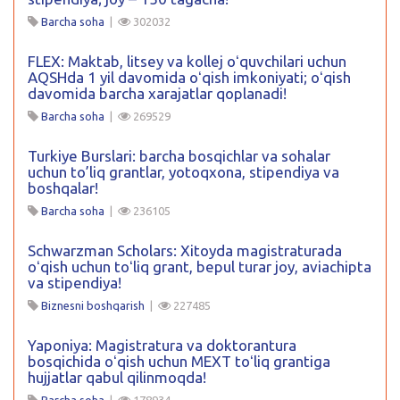
Barcha soha
|
302032
FLEX: Maktab, litsey va kollej oʻquvchilari uchun
AQSHda 1 yil davomida oʻqish imkoniyati; oʻqish
davomida barcha xarajatlar qoplanadi!
Barcha soha
|
269529
Turkiye Burslari: barcha bosqichlar va sohalar
uchun to’liq grantlar, yotoqxona, stipendiya va
boshqalar!
Barcha soha
|
236105
Schwarzman Scholars: Xitoyda magistraturada
oʻqish uchun toʻliq grant, bepul turar joy, aviachipta
va stipendiya!
Biznesni boshqarish
|
227485
Yaponiya: Magistratura va doktorantura
bosqichida oʻqish uchun MEXT toʻliq grantiga
hujjatlar qabul qilinmoqda!
Barcha soha
|
178934