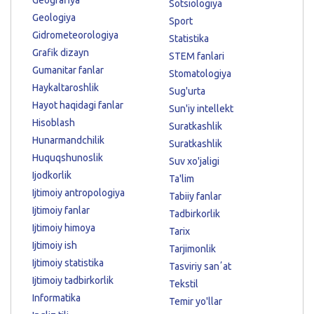
Sotsiologiya
Geologiya
Sport
Gidrometeorologiya
Statistika
Grafik dizayn
STEM fanlari
Gumanitar fanlar
Stomatologiya
Haykaltaroshlik
Sug'urta
Hayot haqidagi fanlar
Sun'iy intellekt
Hisoblash
Suratkashlik
Hunarmandchilik
Suratkashlik
Huquqshunoslik
Suv xo'jaligi
Ijodkorlik
Ta'lim
Ijtimoiy antropologiya
Tabiiy fanlar
Ijtimoiy fanlar
Tadbirkorlik
Ijtimoiy himoya
Tarix
Ijtimoiy ish
Tarjimonlik
Ijtimoiy statistika
Tasviriy sanʼat
Ijtimoiy tadbirkorlik
Tekstil
Informatika
Temir yo'llar