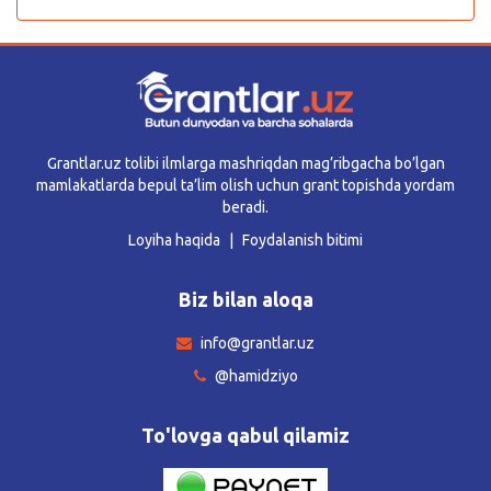
Grantlar.uz tolibi ilmlarga mashriqdan mag’ribgacha bo’lgan
mamlakatlarda bepul ta’lim olish uchun grant topishda yordam
beradi.
Loyiha haqida
Foydalanish bitimi
Biz bilan aloqa
info@grantlar.uz
@hamidziyo
To'lovga qabul qilamiz