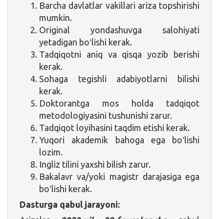
Barcha davlatlar vakillari ariza topshirishi
mumkin.
Original yondashuvga salohiyati
yetadigan boʻlishi kerak.
Tadqiqotni aniq va qisqa yozib berishi
kerak.
Sohaga tegishli adabiyotlarni bilishi
kerak.
Doktorantga mos holda tadqiqot
metodologiyasini tushunishi zarur.
Tadqiqot loyihasini taqdim etishi kerak.
Yuqori akademik bahoga ega boʻlishi
lozim.
Ingliz tilini yaxshi bilish zarur.
Bakalavr va/yoki magistr darajasiga ega
boʻlishi kerak.
Dasturga qabul jarayoni: