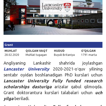
Kirish
Grant
MUHLAT
QOLGAN VAQT
HUDUD
O'QILGAN
28.02.2020
Muhlat tugagan
Buyuk Britaniya
1791 marta
Angliyaning Lankashir shahrida joylashgan
Lancaster University
2020-2021-oʻquv yilining
sentabr oyidan boshlanadigan PhD kurslari uchun
Lancaster University Fully funded research
scholarships dasturiga
arizalar qabul qilmoqda.
Grant doktorantura kurslari talabalari uchun
uch
yilga
beriladi.