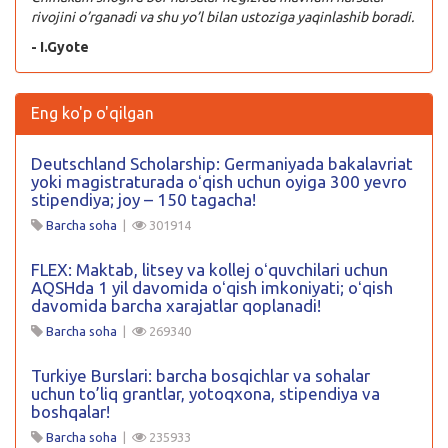
rivojini o’rganadi va shu yo’l bilan ustoziga yaqinlashib boradi.
- I.Gyote
Eng ko'p o'qilgan
Deutschland Scholarship: Germaniyada bakalavriat
yoki magistraturada oʻqish uchun oyiga 300 yevro
stipendiya; joy – 150 tagacha!
Barcha soha
|
301914
FLEX: Maktab, litsey va kollej oʻquvchilari uchun
AQSHda 1 yil davomida oʻqish imkoniyati; oʻqish
davomida barcha xarajatlar qoplanadi!
Barcha soha
|
269340
Turkiye Burslari: barcha bosqichlar va sohalar
uchun to’liq grantlar, yotoqxona, stipendiya va
boshqalar!
Barcha soha
|
235933