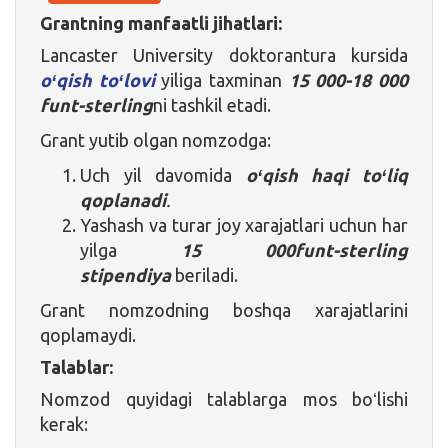
Grantning manfaatli jihatlari:
Lancaster University doktorantura kursida
oʻqish toʻlovi
yiliga taxminan
15 000-18 000
funt-sterling
ni tashkil etadi.
Grant yutib olgan nomzodga:
Uch yil davomida
oʻqish haqi toʻliq
qoplanadi
.
Yashash va turar joy xarajatlari uchun har
yilga
15 000
funt-sterling
stipendiya
beriladi.
Grant nomzodning boshqa xarajatlarini
qoplamaydi.
Talablar:
Nomzod quyidagi talablarga mos boʻlishi
kerak: