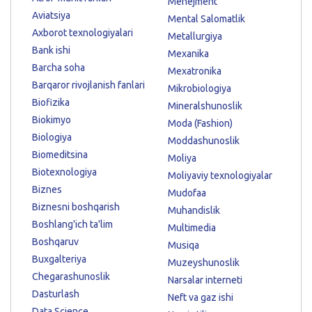
Menejment
Aviatsiya
Mental Salomatlik
Axborot texnologiyalari
Metallurgiya
Bank ishi
Mexanika
Barcha soha
Mexatronika
Barqaror rivojlanish fanlari
Mikrobiologiya
Biofizika
Mineralshunoslik
Biokimyo
Moda (Fashion)
Biologiya
Moddashunoslik
Biomeditsina
Moliya
Biotexnologiya
Moliyaviy texnologiyalar
Biznes
Mudofaa
Biznesni boshqarish
Muhandislik
Boshlang'ich ta'lim
Multimedia
Boshqaruv
Musiqa
Buxgalteriya
Muzeyshunoslik
Chegarashunoslik
Narsalar interneti
Dasturlash
Neft va gaz ishi
Data Science