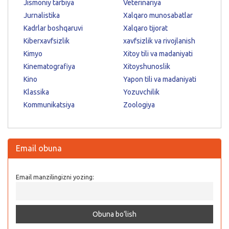
Jismoniy tarbiya
Veterinariya
Jurnalistika
Xalqaro munosabatlar
Kadrlar boshqaruvi
Xalqaro tijorat
Kiberxavfsizlik
xavfsizlik va rivojlanish
Kimyo
Xitoy tili va madaniyati
Kinematografiya
Xitoyshunoslik
Kino
Yapon tili va madaniyati
Klassika
Yozuvchilik
Kommunikatsiya
Zoologiya
Email obuna
Email manzilingizni yozing: