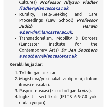
Cultures)
Professor
Allyson Fiddler
fiddler@lancaster.ac.uk
.
Rurality, Help-Seeking and Care
Proceedings (Law School)
Professor
Judith Harwin
e.harwin@lancaster.ac.uk
.
Transnationalism, Mobility & Borders
(Lancaster Institute for the
Contemporary Arts)
Dr Jen Southern
a.southern@lancaster.ac.uk
.
Kerakli hujjatlar:
Toʻldirilgan arizalar.
Magistr va/yoki bakalavr diplomi, diplom
ilovasi nusxalari.
Pasport nusxasi (zarur boʻlganda viza).
Ingliz tili sertifikati (IELTS 6.5-7.0 yoki
undan yuqori).