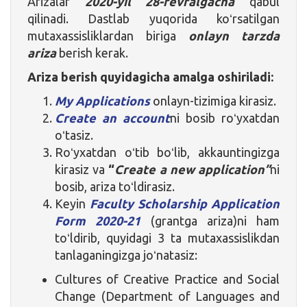
Arizalar
2020-yil 28-fevralgacha
qabul
qilinadi. Dastlab yuqorida koʻrsatilgan
mutaxassisliklardan biriga
onlayn tarzda
ariza
berish kerak.
Ariza berish quyidagicha amalga oshiriladi:
My Applications
onlayn-tizimiga kirasiz.
Create an account
ni bosib roʻyxatdan
oʻtasiz.
Roʻyxatdan oʻtib boʻlib, akkauntingizga
kirasiz va
“
Create a new application”
ni
bosib, ariza toʻldirasiz.
Keyin
Faculty Scholarship Application
Form 2020-21
(grantga ariza)ni ham
toʻldirib, quyidagi 3 ta mutaxassislikdan
tanlaganingizga joʻnatasiz:
Cultures of Creative Practice and Social
Change (Department of Languages and