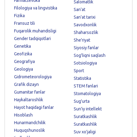
Farmatsevtika
Salomatlik
Filologiya va lingvistika
San'at
Fizika
San'at tarixi
Fransuz tili
Savodxonlik
Fuqarolik muhandisligi
Shaharsozlik
Gender tadqiqotlari
She'riyat
Genetika
Siyosiy fanlar
Geofizika
Sog'liqni saqlash
Geografiya
Sotsiologiya
Geologiya
Sport
Gidrometeorologiya
Statistika
Grafik dizayn
STEM fanlari
Gumanitar fanlar
Stomatologiya
Haykaltaroshlik
Sug'urta
Hayot haqidagi fanlar
Sun'iy intellekt
Hisoblash
Suratkashlik
Hunarmandchilik
Suratkashlik
Huquqshunoslik
Suv xo'jaligi