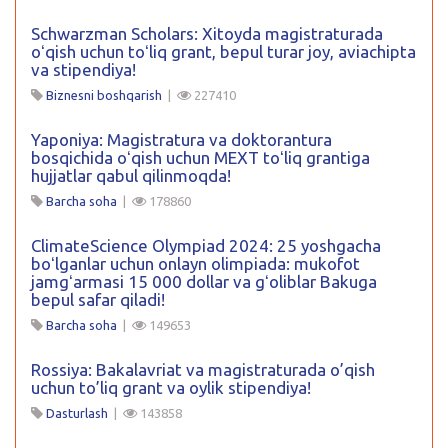
Schwarzman Scholars: Xitoyda magistraturada
oʻqish uchun toʻliq grant, bepul turar joy, aviachipta
va stipendiya!
Biznesni boshqarish
|
227410
Yaponiya: Magistratura va doktorantura
bosqichida oʻqish uchun MEXT toʻliq grantiga
hujjatlar qabul qilinmoqda!
Barcha soha
|
178860
ClimateScience Olympiad 2024: 25 yoshgacha
boʻlganlar uchun onlayn olimpiada: mukofot
jamgʻarmasi 15 000 dollar va gʻoliblar Bakuga
bepul safar qiladi!
Barcha soha
|
149653
Rossiya: Bakalavriat va magistraturada o’qish
uchun to’liq grant va oylik stipendiya!
Dasturlash
|
143858