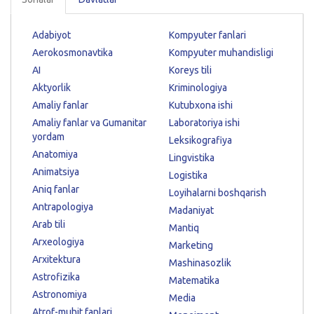
Adabiyot
Kompyuter fanlari
Aerokosmonavtika
Kompyuter muhandisligi
AI
Koreys tili
Aktyorlik
Kriminologiya
Amaliy fanlar
Kutubxona ishi
Amaliy fanlar va Gumanitar
Laboratoriya ishi
yordam
Leksikografiya
Anatomiya
Lingvistika
Animatsiya
Logistika
Aniq fanlar
Loyihalarni boshqarish
Antrapologiya
Madaniyat
Arab tili
Mantiq
Arxeologiya
Marketing
Arxitektura
Mashinasozlik
Astrofizika
Matematika
Astronomiya
Media
Atrof-muhit fanlari