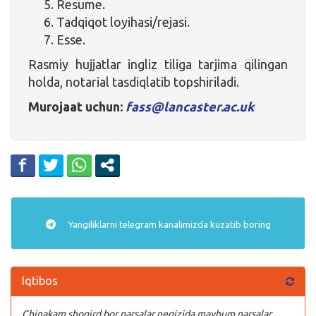
Resume.
Tadqiqot loyihasi/rejasi.
Esse.
Rasmiy hujjatlar ingliz tiliga tarjima qilingan
holda, notarial tasdiqlatib topshiriladi.
Murojaat uchun:
fass@lancaster.ac.uk
Yangiliklarni
telegram
kanalimizda kuzatib boring
Iqtibos
Chinakam shogird bor narsalar negizida mavhum narsalar