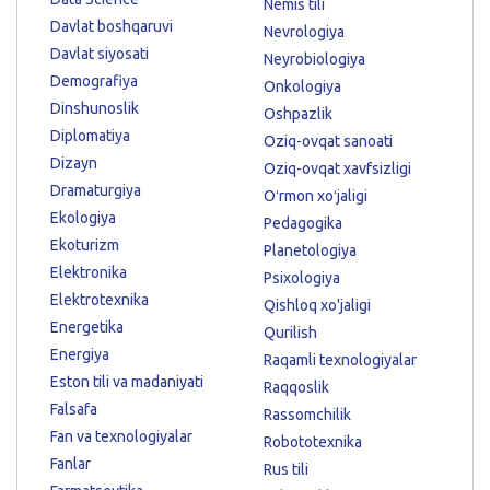
Nemis tili
Davlat boshqaruvi
Nevrologiya
Davlat siyosati
Neyrobiologiya
Demografiya
Onkologiya
Dinshunoslik
Oshpazlik
Diplomatiya
Oziq-ovqat sanoati
Dizayn
Oziq-ovqat xavfsizligi
Dramaturgiya
Oʻrmon xoʻjaligi
Ekologiya
Pedagogika
Ekoturizm
Planetologiya
Elektronika
Psixologiya
Elektrotexnika
Qishloq xo'jaligi
Energetika
Qurilish
Energiya
Raqamli texnologiyalar
Eston tili va madaniyati
Raqqoslik
Falsafa
Rassomchilik
Fan va texnologiyalar
Robototexnika
Fanlar
Rus tili