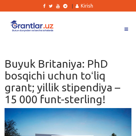
Kirish
|
Grantlar
Tanlovlar
Buyuk Britaniya: PhD
Ishlar
bosqichi uchun toʻliq
Kurslar
grant; yillik stipendiya –
Blog
15 000 funt-sterling!
Yana
Qidirish