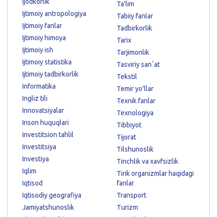
Ijodkorlik
Ta'lim
Ijtimoiy antropologiya
Tabiiy fanlar
Ijtimoiy fanlar
Tadbirkorlik
Ijtimoiy himoya
Tarix
Ijtimoiy ish
Tarjimonlik
Ijtimoiy statistika
Tasviriy sanʼat
Ijtimoiy tadbirkorlik
Tekstil
Informatika
Temir yo'llar
Ingliz tili
Texnik fanlar
Innovatsiyalar
Texnologiya
Inson huquqlari
Tibbiyot
Investitsion tahlil
Tijorat
Investitsiya
Tilshunoslik
Investiya
Tinchlik va xavfsizlik
Iqlim
Tirik organizmlar haqidagi
Iqtisod
fanlar
Iqtisodiy geografiya
Transport
Jamiyatshunoslik
Turizm