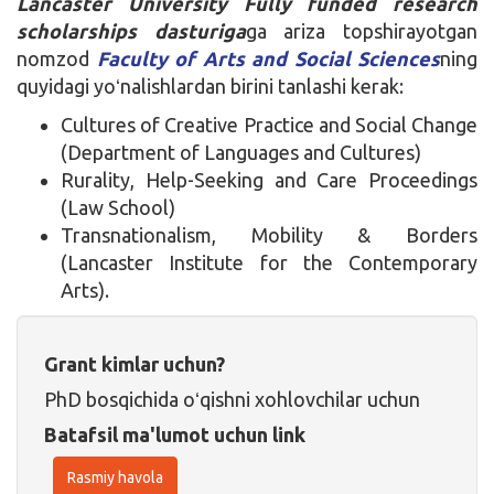
Lancaster University Fully funded research
scholarships dasturiga
ga ariza topshirayotgan
nomzod
Faculty of Arts and Social Sciences
ning
quyidagi yoʻnalishlardan birini tanlashi kerak:
Cultures of Creative Practice and Social Change
(Department of Languages and Cultures)
Rurality, Help-Seeking and Care Proceedings
(Law School)
Transnationalism, Mobility & Borders
(Lancaster Institute for the Contemporary
Arts).
Grant kimlar uchun?
PhD bosqichida oʻqishni xohlovchilar uchun
Batafsil ma'lumot uchun link
Rasmiy havola