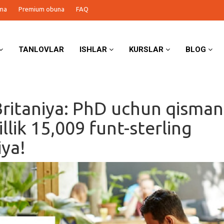
ma
Premium obuna
FAQ
TANLOVLAR
ISHLAR
KURSLAR
BLOG
ritaniya: PhD uchun qisman
illik 15,009 funt-sterling
iya!