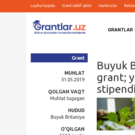
Loyiha haqida
Grant taklif qilish
Hamkorlar
Rekla
GRANTLAR
Grantlar
Tanlovlar
Grant
Buyuk B
Ishlar
MUHLAT
grant; y
31.05.2019
stipend
Kurslar
QOLGAN VAQT
Muhlat tugagan
Blog
HUDUD
Buyuk Britaniya
Yana
O'QILGAN