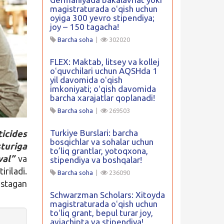
magistraturada oʻqish uchun
oyiga 300 yevro stipendiya;
joy – 150 tagacha!
Barcha soha
|
302020
FLEX: Maktab, litsey va kollej
oʻquvchilari uchun AQSHda 1
yil davomida oʻqish
imkoniyati; oʻqish davomida
barcha xarajatlar qoplanadi!
Barcha soha
|
269503
Turkiye Burslari: barcha
icides
bosqichlar va sohalar uchun
turiga
to’liq grantlar, yotoqxona,
val”
va
stipendiya va boshqalar!
riladi.
Barcha soha
|
236090
istagan
Schwarzman Scholars: Xitoyda
magistraturada oʻqish uchun
toʻliq grant, bepul turar joy,
aviachipta va stipendiya!