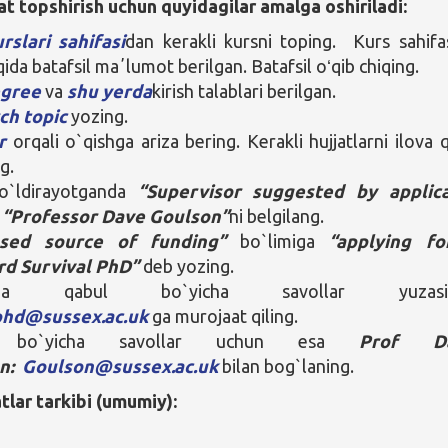
at topshirish uchun quyidagilar amalga oshiriladi:
rslari sahifasi
dan kerakli kursni toping. Kurs sahifa
ida batafsil maʼlumot berilgan. Batafsil oʻqib chiqing.
egree
va
shu yerda
kirish talablari berilgan.
ch topic
yozing.
r
orqali o`qishga ariza bering. Kerakli hujjatlarni ilova qi
g.
to`ldirayotganda
“Supervisor suggested by applic
a
“
Professor Dave Goulson”
ni belgilang.
osed source of funding”
bo`limiga
“applying fo
rd Survival PhD
”
deb yozing.
shga qabul bo`yicha savollar yuzasi
iphd@sussex.ac.uk
ga murojaat qiling.
t bo`yicha savollar uchun esa
Prof D
on:
Goulson@sussex.ac.uk
bilan bog`laning.
atlar tarkibi (umumiy):