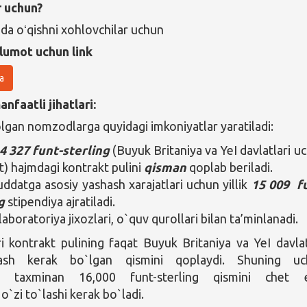
r uchun?
da oʻqishni xohlovchilar uchun
lumot uchun link
a
nfaatli jihatlari:
olgan nomzodlarga quyidagi imkoniyatlar yaratiladi:
4 327 funt-sterling
(Buyuk Britaniya va YeI davlatlari u
t) hajmdagi kontrakt pulini
qisman
qoplab beriladi.
datga asosiy yashash xarajatlari uchun yillik
15 009
f
g
stipendiya ajratiladi.
laboratoriya jixozlari, o`quv qurollari bilan ta’minlanadi.
i kontrakt pulining faqat Buyuk Britaniya va YeI davlat
ash kerak bo`lgan qismini qoplaydi. Shuning uc
ng taxminan 16,000 funt-sterling qismini chet e
`zi to`lashi kerak bo`ladi.