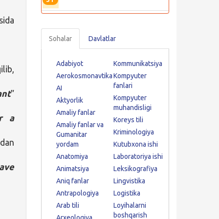
sida
Sohalar
Davlatlar
Adabiyot
Kommunikatsiya
lib,
Aerokosmonavtika
Kompyuter
fanlari
AI
ant
”
Kompyuter
Aktyorlik
muhandisligi
Amaliy fanlar
r a
Koreys tili
Amaliy fanlar va
Kriminologiya
Gumanitar
dan
yordam
Kutubxona ishi
Anatomiya
Laboratoriya ishi
ave
Animatsiya
Leksikografiya
Aniq fanlar
Lingvistika
Antrapologiya
Logistika
Arab tili
Loyihalarni
boshqarish
Arxeologiya