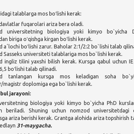
agi talablarga mos boʻlishi kerak:
avlatlar fuqarolari ariza bera oladi.
 universitetning biologiya yoki kimyo bo`yicha 
dan biriga oʻqishga kirgan boʻlishi kerak.
ʼlochi boʻlishi zarur. Baholar 2:1/2:2 bo`lishi talab qilin
Sasseks universiteti talablariga mos bo`lishi kerak.
ingliz tilini yaxshi bilish kerak. Kursga qabul uchun I
,5 boʻlishi talab qilinadi.
d tanlangan kursga mos keladigan soha bo`yi
r/magistr doplomiga ega bo`lishi kerak.
bul jarayoni:
versitetning biologiya yoki kimyo bo`yicha PhD kursla
n beriladi. Shuning uchun nomzod universitetdagi 
ga ariza berishi kerak. Grantga alohida ariza topshirish t
Dedlayn
31-maygacha.