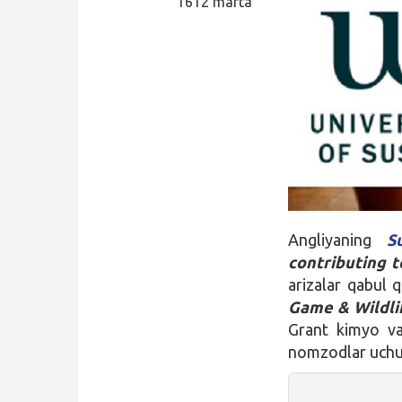
1612 marta
Qidirish
Kirish
Angliyaning
S
contributing 
arizalar qabul 
Game & Wildli
Grant kimyo va
nomzodlar uchu