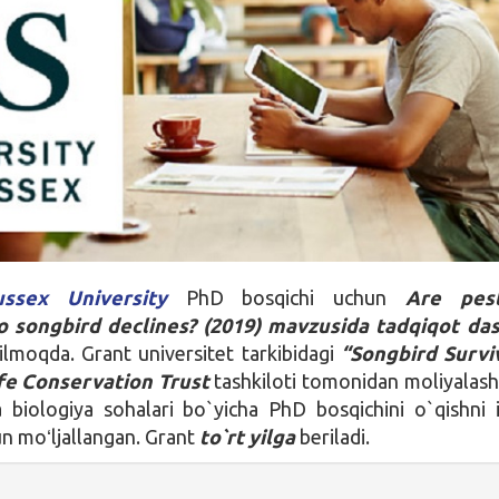
ussex University
PhD bosqichi uchun
Are pest
to songbird declines? (2019) mavzusida tadqiqot
das
qilmoqda. Grant universitet tarkibidagi
“Songbird Survi
fe Conservation Trust
tashkiloti tomonidan moliyalashti
 biologiya sohalari bo`yicha PhD bosqichini o`qishni 
n moʻljallangan. Grant
to`rt yilga
beriladi.