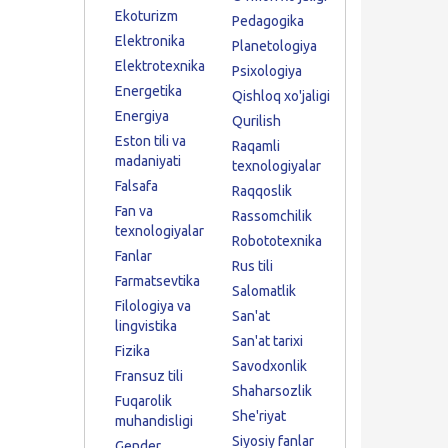
Ekoturizm
Pedagogika
Elektronika
Planetologiya
Elektrotexnika
Psixologiya
Energetika
Qishloq xo'jaligi
Energiya
Qurilish
Eston tili va
Raqamli
madaniyati
texnologiyalar
Falsafa
Raqqoslik
Fan va
Rassomchilik
texnologiyalar
Robototexnika
Fanlar
Rus tili
Farmatsevtika
Salomatlik
Filologiya va
San'at
lingvistika
San'at tarixi
Fizika
Savodxonlik
Fransuz tili
Shaharsozlik
Fuqarolik
She'riyat
muhandisligi
Siyosiy fanlar
Gender