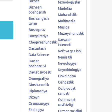
Biznes
texnologiyalar
Biznesni
Mudofaa
boshqarish
Muhandislik
Boshlang'ich
Multimedia
ta'lim
Musiqa
Boshqaruv
Muzeyshunoslik
Buxgalteriya
Narsalar
Chegarashunoslik
interneti
Dasturlash
Neft va gaz ishi
Data Science
Nemis tili
Davlat
Nevrologiya
boshqaruvi
Neyrobiologiya
Davlat siyosati
Onkologiya
Demografiya
Oshpazlik
Dinshunoslik
Oziq-ovqat
Diplomatiya
sanoati
Dizayn
Oziq-ovqat
Dramaturgiya
xavfsizligi
Ekologiya
Oʻrmon xoʻjaligi