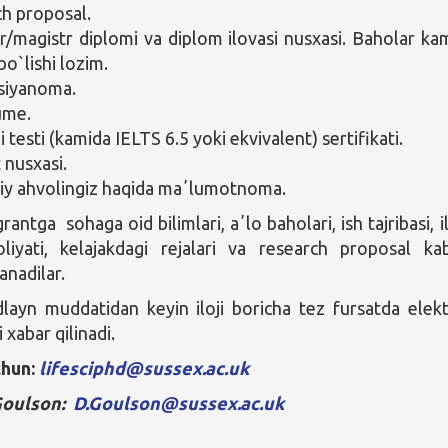
h proposal.
r/magistr diplomi va diplom ilovasi nusxasi. Baholar ka
bo`lishi lozim.
vsiyanoma.
ume.
ili testi (kamida IELTS 6.5 yoki ekvivalent) sertifikati.
 nusxasi.
iy ahvolingiz haqida maʼlumotnoma.
ntga sohaga oid bilimlari, aʼlo baholari, ish tajribasi, i
liyati, kelajakdagi rejalari va research proposal kab
anadilar.
dlayn muddatidan keyin iloji boricha tez fursatda elek
 xabar qilinadi.
hun:
lifesciphd@sussex.ac.uk
Goulson:
D.Goulson@sussex.ac.uk