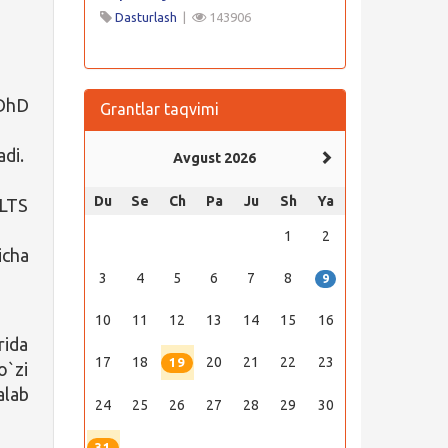
Dasturlash
|
143906
DhD
Grantlar taqvimi
adi.
Avgust 2026
Du
Se
Ch
Pa
Ju
Sh
Ya
ELTS
1
2
cha
3
4
5
6
7
8
9
10
11
12
13
14
15
16
rida
17
18
20
21
22
23
19
o`zi
alab
24
25
26
27
28
29
30
31