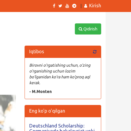
Kirish
|
Qidirish
Iqtibos
Birovni o‘rgatishing uchun, o‘zing
o‘rganishing uchun lozim
bo‘lganidan ko‘ra ham ko‘proq aql
kerak.
- M.Monten
Eng ko'p o'qilgan
Deutschland Scholarship:
Germaniyada bakalavriat yoki