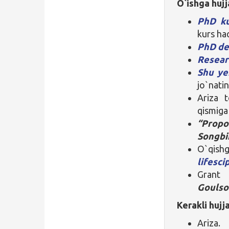
O`ishga hujj
PhD ku
kurs haq
PhD d
Resear
Shu ye
jo`natin
Ariza 
qismig
“Prop
Songbi
O`qi
lifesc
Gran
Gouls
Kerakli hujj
Ariza.