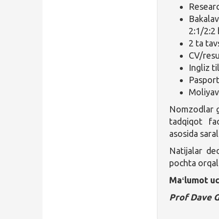
Researc
Bakalav
2:1/2:2 
2 ta ta
CV/res
Ingliz t
Pasport
Moliyav
Nomzodlar gra
tadqiqot fao
asosida saral
Natijalar de
pochta orqali
Maʻlumot uc
Prof Dave 