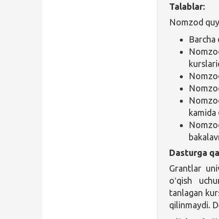
Talablar:
Nomzod quyid
Barcha d
Nomzod
kurslari
Nomzod a
Nomzod 
Nomzod 
kamida 6
Nomzo
bakalav
Dasturga qa
Grantlar uni
oʻqish uchu
tanlagan kurs
qilinmaydi. 