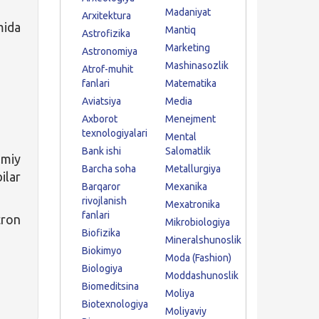
Madaniyat
Arxitektura
mida
Mantiq
Astrofizika
Marketing
Astronomiya
Mashinasozlik
Atrof-muhit
fanlari
Matematika
Aviatsiya
Media
Axborot
Menejment
texnologiyalari
Mental
Bank ishi
Salomatlik
lmiy
Barcha soha
Metallurgiya
ilar
Barqaror
Mexanika
rivojlanish
Mexatronika
fanlari
tron
Mikrobiologiya
Biofizika
Mineralshunoslik
Biokimyo
Moda (Fashion)
Biologiya
Moddashunoslik
Biomeditsina
Moliya
Biotexnologiya
Moliyaviy