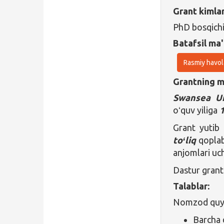
Grant kimla
PhD bosqichi
Batafsil ma'
Rasmiy havol
Grantning ma
Swansea Un
oʻquv yiliga
1
Grant yutib
toʻliq
qoplab
anjomlari uc
Dastur grant
Talablar:
Nomzod quyid
Barcha 