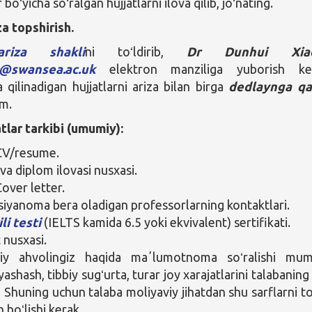
 boʻyicha soʻralgan hujjatlarni ilova qilib, joʻnating.
a topshirish.
ariza shakli
ni toʻldirib,
Dr Dunhui Xia
o@swansea.ac.uk
elektron manziliga yuborish ker
 qilinadigan hujjatlarni ariza bilan birga
dedlaynga qa
im.
atlar tarkibi (umumiy):
 CV/resume.
va diplom ilovasi nusxasi.
Cover letter.
vsiyanoma bera oladigan professorlarning kontaktlari.
ili testi
(IELTS kamida 6.5 yoki ekvivalent) sertifikati.
 nusxasi.
viy ahvolingiz haqida maʼlumotnoma soʻralishi mum
ashash, tibbiy sugʻurta, turar joy xarajatlarini talabaning 
. Shuning uchun talaba moliyaviy jihatdan shu sarflarni to
 boʻlishi kerak.