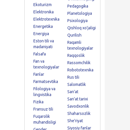
Ekoturizm
Pedagogika
Elektronika
Planetologiya
Elektrotexnika
Psixologiya
Energetika
Qishloq xo'jaligi
Energiya
Qurilish
Eston tili va
Raqamli
madaniyati
texnologiyalar
Falsafa
Raqqoslik
Fan va
Rassomchilik
texnologiyalar
Robototexnika
Fanlar
Rus tili
Farmatsevtika
Salomatlik
Filologiya va
San'at
lingvistika
San'at tarixi
Fizika
Savodxonlik
Fransuz tili
Shaharsozlik
Fuqarolik
She'riyat
muhandisligi
Siyosiy fanlar
Gender