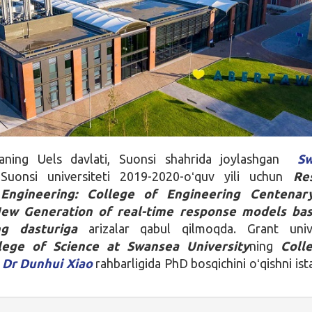
yaning Uels davlati, Suonsi shahrida joylashgan
Sw
Suonsi universiteti 2019-2020-oʻquv yili uchun
Re
: Engineering: College of Engineering Centena
New Generation of real-time response models ba
ing
dasturiga
arizalar qabul qilmoqda. Grant unive
lege of Science at Swansea University
ning
Coll
a
Dr Dunhui Xiao
rahbarligida PhD bosqichini oʻqishni ist