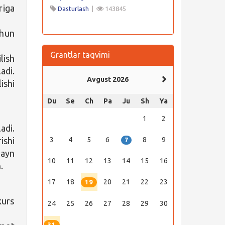
iga
Dasturlash
|
143845
chun
Grantlar taqvimi
lish
adi.
Avgust 2026
ishi
Du
Se
Ch
Pa
Ju
Sh
Ya
1
2
adi.
ishi
3
4
5
6
8
9
7
layn
10
11
12
13
14
15
16
.
17
18
20
21
22
23
19
kurs
24
25
26
27
28
29
30
31