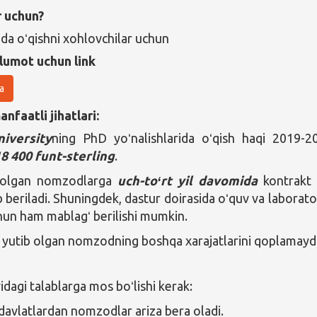
r uchun?
da oʻqishni xohlovchilar uchun
lumot uchun link
a
nfaatli jihatlari:
iversity
ning PhD yoʻnalishlarida oʻqish haqi 2019-2
8 400 funt-sterling
.
 olgan nomzodlarga
uch-toʻrt yil davomida
kontrakt 
 beriladi. Shuningdek, dastur doirasida oʻquv va laborato
hun ham mablagʻ berilishi mumkin.
 yutib olgan nomzodning boshqa xarajatlarini qoplamaydi
agi talablarga mos boʻlishi kerak:
davlatlardan nomzodlar ariza bera oladi.