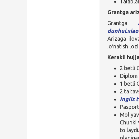
Talablar
Grantga ariz
Grantga
dunhui.xia
Arizaga ilova
joʻnatish loz
Kerakli hujj
2 betli
Diplom 
1 betli 
2 ta ta
Ingliz t
Pasport
Moliya
Chunki y
toʻlaydi
oladigan