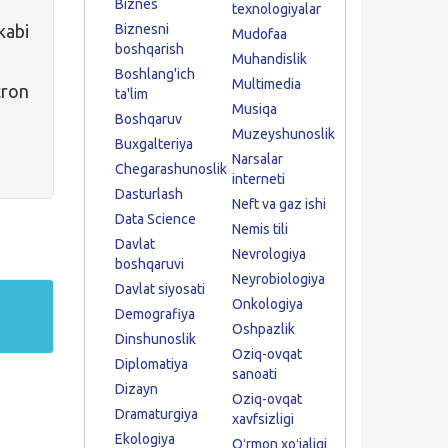
Biznes
texnologiyalar
kabi
Biznesni
Mudofaa
boshqarish
Muhandislik
Boshlang'ich
Multimedia
tron
ta'lim
Musiqa
Boshqaruv
Muzeyshunoslik
Buxgalteriya
Narsalar
Chegarashunoslik
interneti
Dasturlash
Neft va gaz ishi
Data Science
Nemis tili
Davlat
Nevrologiya
boshqaruvi
Neyrobiologiya
Davlat siyosati
Onkologiya
Demografiya
Oshpazlik
Dinshunoslik
Oziq-ovqat
Diplomatiya
sanoati
Dizayn
Oziq-ovqat
Dramaturgiya
xavfsizligi
Ekologiya
Oʻrmon xoʻjaligi