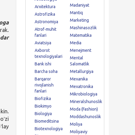
Madaniyat
Arxitektura
Mantiq
Astrofizika
Marketing
oga
Astronomiya
Mashinasozlik
ak.
Atrof-muhit
fanlari
Matematika
dar
Aviatsiya
Media
Axborot
Menejment
texnologiyalari
Mental
Bank ishi
Salomatlik
Barcha soha
Metallurgiya
Barqaror
Mexanika
rivojlanish
Mexatronika
fanlari
Mikrobiologiya
Biofizika
Mineralshunoslik
Biokimyo
Moda (Fashion)
kin.
Biologiya
Moddashunoslik
oʻzi
Biomeditsina
Moliya
ʻlay
Biotexnologiya
Moliyaviy