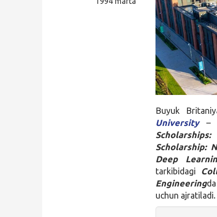
1994 marta
Qidirish
Kirish
Buyuk Britani
University
– 
Scholarships
Scholarship: 
Deep Learn
tarkibidagi
Col
Engineering
d
uchun ajratiladi.