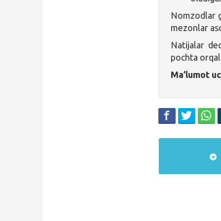
Nomzodlar gra
mezonlar aso
Natijalar de
pochta orqali
Ma’lumot uc