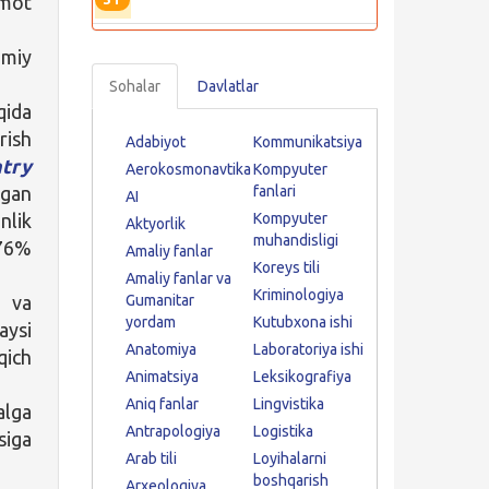
umot
umiy
Sohalar
Davlatlar
qida
rish
Adabiyot
Kommunikatsiya
try
Aerokosmonavtika
Kompyuter
igan
fanlari
AI
nlik
Kompyuter
Aktyorlik
muhandisligi
-76%
Amaliy fanlar
Koreys tili
Amaliy fanlar va
Kriminologiya
 va
Gumanitar
yordam
Kutubxona ishi
aysi
Anatomiya
Laboratoriya ishi
qich
Animatsiya
Leksikografiya
Aniq fanlar
Lingvistika
alga
Antrapologiya
Logistika
siga
Arab tili
Loyihalarni
boshqarish
Arxeologiya