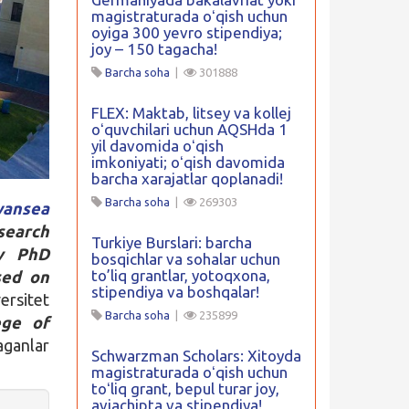
magistraturada oʻqish uchun
oyiga 300 yevro stipendiya;
joy – 150 tagacha!
Barcha soha
|
301888
FLEX: Maktab, litsey va kollej
oʻquvchilari uchun AQSHda 1
yil davomida oʻqish
imkoniyati; oʻqish davomida
barcha xarajatlar qoplanadi!
Barcha soha
|
269303
ansea
search
Turkiye Burslari: barcha
ry PhD
bosqichlar va sohalar uchun
to’liq grantlar, yotoqxona,
sed on
stipendiya va boshqalar!
rsitet
Barcha soha
|
235899
ege of
aganlar
Schwarzman Scholars: Xitoyda
magistraturada oʻqish uchun
toʻliq grant, bepul turar joy,
aviachipta va stipendiya!