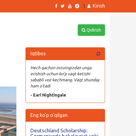
Kirish
|
Qidirish
Iqtibos
Hech qachon orzuingizdan unga
erishish uchun ko’p vaqt ketishi
sababli voz kechmang. Vaqt shunday
ham o’tadi
- Earl Nightingale
Eng ko'p o'qilgan
Deutschland Scholarship:
Germaniyada bakalavriat yoki