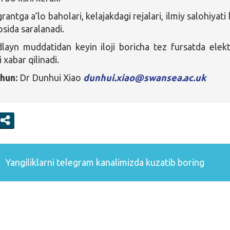
ntga a’lo baholari, kelajakdagi rejalari, ilmiy salohiyati 
sida saralanadi.
dlayn muddatidan keyin iloji boricha tez fursatda elek
 xabar qilinadi.
hun:
Dr Dunhui Xiao
dunhui.xiao@swansea.ac.uk
Yangiliklarni
telegram
kanalimizda kuzatib boring