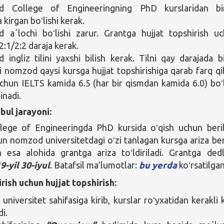
 College of Engineeringning PhD kurslaridan bir
 kirgan boʻlishi kerak.
aʼlochi boʻlishi zarur. Grantga hujjat topshirish u
2:1/2:2 daraja kerak.
ingliz tilini yaxshi bilish kerak. Tilni qay darajada bi
gi nomzod qaysi kursga hujjat topshirishiga qarab farq qil
chun IELTS kamida 6.5 (har bir qismdan kamida 6.0) boʻl
linadi.
bul jarayoni:
llege of Engineeringda PhD kursida oʻqish uchun beril
n nomzod universitetdagi oʻzi tanlagan kursga ariza ber
n esa alohida grantga ariza toʻldiriladi. Grantga ded
9-yil 30-iyul
. Batafsil ma’lumotlar:
bu yerda
koʻrsatilgan
rish uchun hujjat topshirish:
universitet sahifasiga kirib, kurslar roʻyxatidan kerakli 
i.