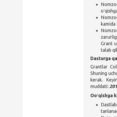
Nomzod
oʻqishga
Nomzod 
kamida 
Nomzod 
zarurli
Grant u
talab qi
Dasturga qa
Grantlar Co
Shuning uchu
kerak. Keyi
muddati:
201
Ooʻqishga ki
Dastlab 
tanlanad