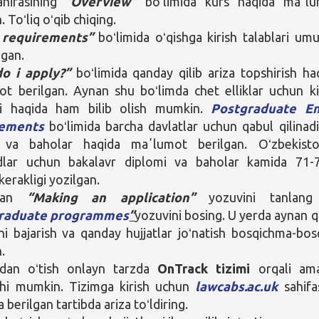
ahifasining
“Overview”
boʻlimida kurs haqida maʼl
. Toʻliq oʻqib chiqing.
 requirements”
boʻlimida oʻqishga kirish talablari um
lgan.
o i apply?”
boʻlimida qanday qilib ariza topshirish ha
t berilgan. Aynan shu boʻlimda chet elliklar uchun ki
ari haqida ham bilib olish mumkin.
Postgraduate En
rements
boʻlimida barcha davlatlar uchun qabul qilinad
 va baholar haqida maʼlumot berilgan. Oʻzbekisto
lar uchun bakalavr diplomi va baholar kamida 71
 kerakligi yozilgan.
mdan
“Making an application”
yozuvini tanlang
raduate programmes
”
yozuvini bosing. U yerda aynan q
ni bajarish va qanday hujjatlar joʻnatish bosqichma-bos
.
tdan oʻtish onlayn tarzda
OnTrack tizimi
orqali am
ishi mumkin. Tizimga kirish uchun
lawcabs.ac.uk
sahifa
a berilgan tartibda ariza toʻldiring.