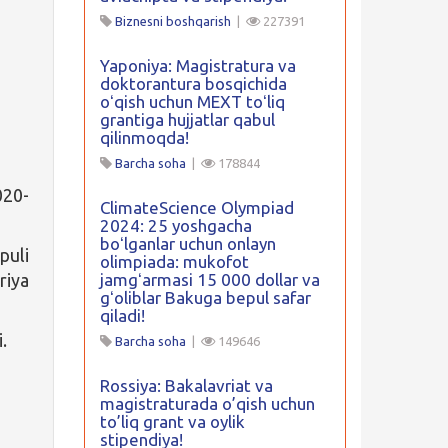
Biznesni boshqarish
|
227391
Yaponiya: Magistratura va
doktorantura bosqichida
oʻqish uchun MEXT toʻliq
grantiga hujjatlar qabul
qilinmoqda!
Barcha soha
|
178844
020-
ClimateScience Olympiad
2024: 25 yoshgacha
boʻlganlar uchun onlayn
puli
olimpiada: mukofot
riya
jamgʻarmasi 15 000 dollar va
gʻoliblar Bakuga bepul safar
qiladi!
.
Barcha soha
|
149646
Rossiya: Bakalavriat va
magistraturada o’qish uchun
to’liq grant va oylik
stipendiya!