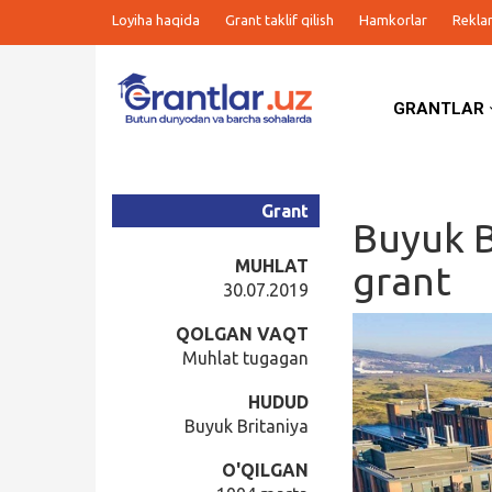
Loyiha haqida
Grant taklif qilish
Hamkorlar
Rekla
GRANTLAR
Grantlar
Tanlovlar
Grant
Buyuk B
Ishlar
MUHLAT
grant
30.07.2019
Kurslar
QOLGAN VAQT
Muhlat tugagan
Blog
HUDUD
Buyuk Britaniya
Yana
O'QILGAN