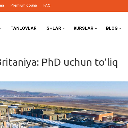
ma
Premium obuna
FAQ
TANLOVLAR
ISHLAR
KURSLAR
BLOG
ritaniya: PhD uchun toʻliq