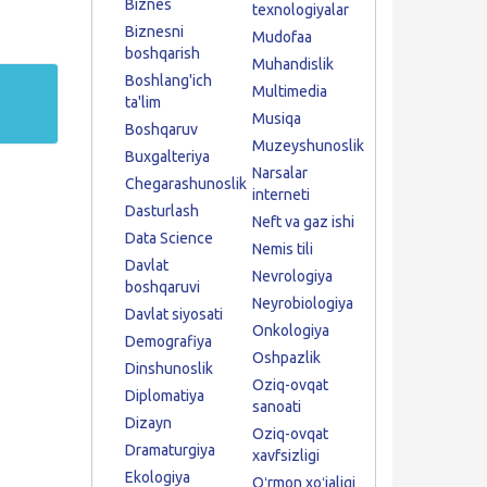
Biznes
texnologiyalar
Biznesni
Mudofaa
boshqarish
Muhandislik
Boshlang'ich
Multimedia
ta'lim
Musiqa
Boshqaruv
Muzeyshunoslik
Buxgalteriya
Narsalar
Chegarashunoslik
interneti
Dasturlash
Neft va gaz ishi
Data Science
Nemis tili
Davlat
Nevrologiya
boshqaruvi
Neyrobiologiya
Davlat siyosati
Onkologiya
Demografiya
Oshpazlik
Dinshunoslik
Oziq-ovqat
Diplomatiya
sanoati
Dizayn
Oziq-ovqat
Dramaturgiya
xavfsizligi
Ekologiya
Oʻrmon xoʻjaligi