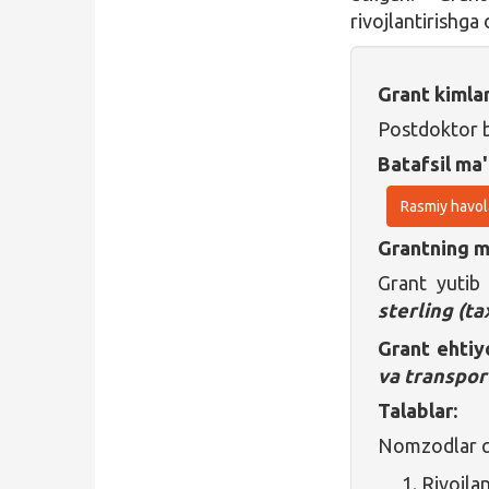
rivojlantirishga
Grant kimla
Postdoktor b
Batafsil ma'
Rasmiy havol
Grantning ma
Grant yuti
sterling
(ta
Grant ehti
va transpor
Talablar:
Nomzodlar qu
Rivojla