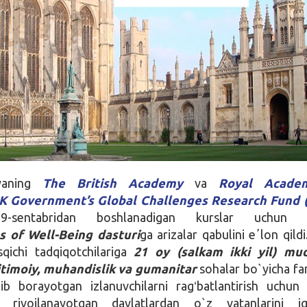
iyaning
The British Academy
va
Royal Acade
K Government’s Global Challenges Research Fund 
g 9-sentabridan boshlanadigan kurslar uchu
s of Well-Being dasturi
ga arizalar qabulini eʼlon qild
qichi tadqiqotchilariga
21 oy (salkam
ikki yil)
mud
jtimoiy, muhandislik va gumanitar
sohalar bo`yicha fa
ib borayotgan izlanuvchilarni ragʻbatlantirish uchun 
t rivojlanayotgan davlatlardan o`z vatanlarini iqt