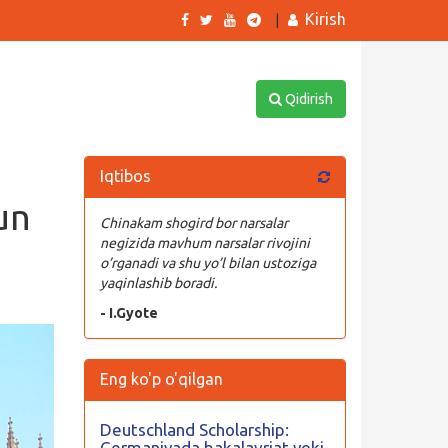
Kirish
|
Qidirish
Iqtibos
un
Chinakam shogird bor narsalar
negizida mavhum narsalar rivojini
o’rganadi va shu yo’l bilan ustoziga
yaqinlashib boradi.
- I.Gyote
Eng ko'p o'qilgan
Deutschland Scholarship:
Germaniyada bakalavriat yoki