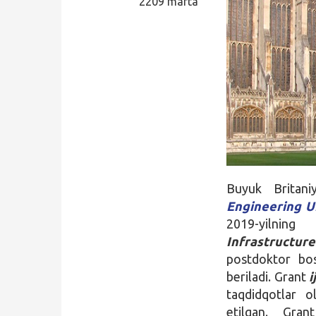
2209 marta
Qidirish
Kirish
Buyuk Britan
Engineering
U
2019-yilnin
Infrastructure
postdoktor bos
beriladi. Grant
i
taqdidqotlar ol
etilgan. Gran