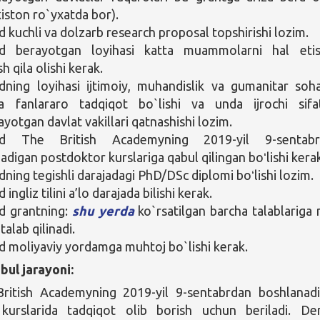
iston ro`yxatda bor).
kuchli va dolzarb research proposal topshirishi lozim.
 berayotgan loyihasi katta muammolarni hal etis
 qila olishi kerak.
ing loyihasi ijtimoiy, muhandislik va gumanitar soha
ha fanlararo tadqiqot bo`lishi va unda ijrochi sifa
ayotgan davlat vakillari qatnashishi lozim.
d The British Academyning 2019-yil 9-sentabr
adigan postdoktor kurslariga qabul qilingan boʻlishi kera
ing tegishli darajadagi PhD/DSc diplomi boʻlishi lozim.
ngliz tilini a’lo darajada bilishi kerak.
 grantning:
shu yerda
ko`rsatilgan barcha talablariga
 talab qilinadi.
moliyaviy yordamga muhtoj bo`lishi kerak.
bul jarayoni:
ritish Academyning 2019-yil 9-sentabrdan boshlanad
kurslarida tadqiqot olib borish uchun beriladi. D