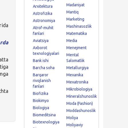
Madaniyat
Arxitektura
Mantiq
Astrofizika
Marketing
Astronomiya
rida
Mashinasozlik
Atrof-muhit
fanlari
Matematika
Aviatsiya
Media
rda
Axborot
Menejment
texnologiyalari
Mental
atta
Bank ishi
Salomatlik
tiga
Barcha soha
Metallurgiya
amga
Barqaror
Mexanika
rivojlanish
Mexatronika
fanlari
Mikrobiologiya
chta
Biofizika
Mineralshunoslik
Biokimyo
Moda (Fashion)
Biologiya
Moddashunoslik
Biomeditsina
Moliya
Biotexnologiya
Moliyaviy