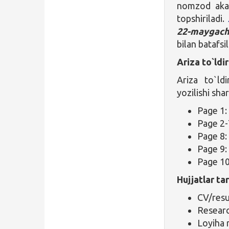
nomzod akad
topshiriladi.
22-maygac
bilan batafsil
Ariza to`ldi
Ariza to`ld
yozilishi sha
Page 1:
Page 2-
Page 8:
Page 9: 
Page 10
Hujjatlar tar
CV/resu
Researc
Loyiha r