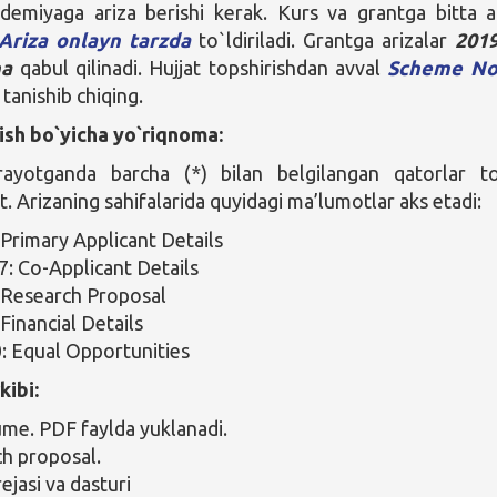
emiyaga ariza berishi kerak. Kurs va grantga bitta a
Ariza onlayn tarzda
to`ldiriladi. Grantga arizalar
2019
ha
qabul qilinadi. Hujjat topshirishdan avval
Scheme No
 tanishib chiqing.
rish bo`yicha yo`riqnoma:
irayotganda barcha (*) bilan belgilangan qatorlar to
rt. Arizaning sahifalarida quyidagi ma’lumotlar aks etadi:
 Primary Applicant Details
7: Co-Applicant Details
 Research Proposal
Financial Details
: Equal Opportunities
kibi:
me. PDF faylda yuklanadi.
h proposal.
ejasi va dasturi