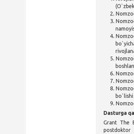
(O`zbek
Nomzod 
Nomzod
namoyish
Nomzodn
bo`yic
rivojlan
Nomzo
boshlan
Nomzodn
Nomzod i
Nomzod
bo`lishi
Nomzod 
Dasturga qa
Grant The B
postdoktor 