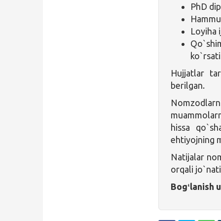
PhD dip
Hammual
Loyiha 
Qo`shim
ko`rsat
Hujjatlar ta
berilgan.
Nomzodlarni
muammolarni 
hissa qo`sha
ehtiyojning m
Natijalar no
orqali jo`nati
Bogʻlanish 