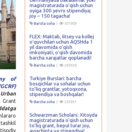
magistraturada oʻqish uchun
oyiga 300 yevro stipendiya;
joy – 150 tagacha!
Barcha soha
|
301909
FLEX: Maktab, litsey va kollej
oʻquvchilari uchun AQSHda 1
yil davomida oʻqish
imkoniyati; oʻqish davomida
barcha xarajatlar qoplanadi!
Barcha soha
|
269336
Turkiye Burslari: barcha
my of
bosqichlar va sohalar uchun
(GCRF)
to’liq grantlar, yotoqxona,
n
Urban
stipendiya va boshqalar!
i. Grant
Barcha soha
|
235931
datga
Schwarzman Scholars: Xitoyda
nlararo
magistraturada oʻqish uchun
tashkil
toʻliq grant, bepul turar joy,
isodiy
aviachipta va stipendiya!