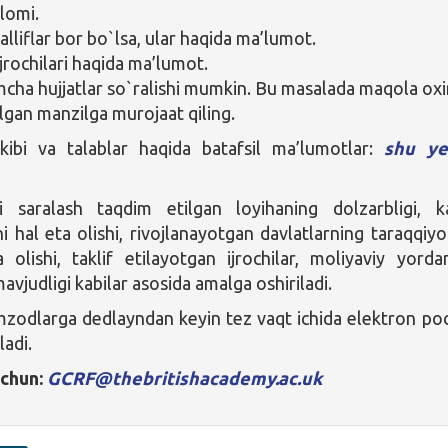
lomi.
liflar bor bo`lsa, ular haqida ma’lumot.
ijrochilari haqida ma’lumot.
cha hujjatlar so`ralishi mumkin. Bu masalada maqola oxi
ilgan manzilga murojaat qiling.
rkibi va talablar haqida batafsil ma’lumotlar:
shu ye
 saralash taqdim etilgan loyihaning dolzarbligi, k
hal eta olishi, rivojlanayotgan davlatlarning taraqqiyo
 olishi, taklif etilayotgan ijrochilar, moliyaviy yord
avjudligi kabilar asosida amalga oshiriladi.
mzodlarga dedlayndan keyin tez vaqt ichida elektron po
ladi.
uchun:
GCRF@thebritishacademy.ac.uk