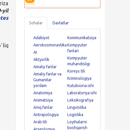
riza
-yil
tes
Sohalar
Davlatlar
Adabiyot
Kommunikatsiya
`liq
Aerokosmonavtika
Kompyuter
fanlari
AI
Kompyuter
Aktyorlik
muhandisligi
Amaliy fanlar
Koreys tili
Amaliy fanlar va
Kriminologiya
Gumanitar
yordam
Kutubxona ishi
Anatomiya
Laboratoriya ishi
Animatsiya
Leksikografiya
Aniq fanlar
Lingvistika
Antrapologiya
Logistika
Arab tili
Loyihalarni
boshqarish
Arxeologiya