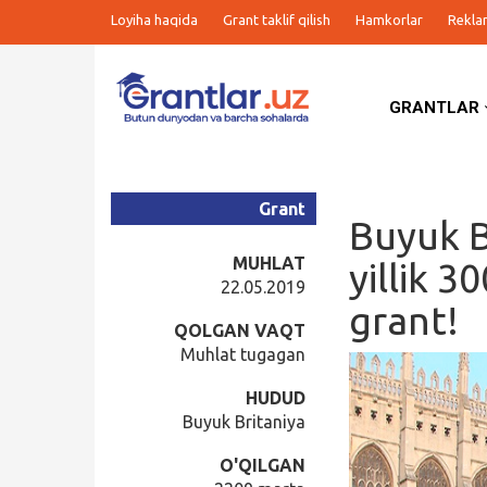
Loyiha haqida
Grant taklif qilish
Hamkorlar
Rekla
GRANTLAR
Grantlar
Tanlovlar
Grant
Buyuk B
Ishlar
MUHLAT
yillik 3
22.05.2019
grant!
Kurslar
QOLGAN VAQT
Muhlat tugagan
Blog
HUDUD
Buyuk Britaniya
Yana
O'QILGAN