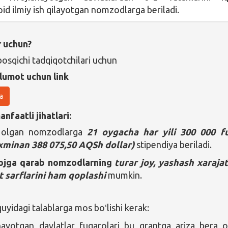
 oid ilmiy ish qilayotgan nomzodlarga beriladi.
r uchun?
osqichi tadqiqotchilari uchun
lumot uchun link
a
nfaatli jihatlari:
b olgan nomzodlarga
21 oygacha
har yili
300 000
f
xminan 388 075,50 AQSh dollar)
stipendiya beriladi.
yojga qarab nomzodlarning
turar joy, yashash xarajat
t sarflarini ham qoplashi
mumkin.
yidagi talablarga mos boʻlishi kerak:
nayotgan davlatlar fuqarolari bu grantga ariza bera o