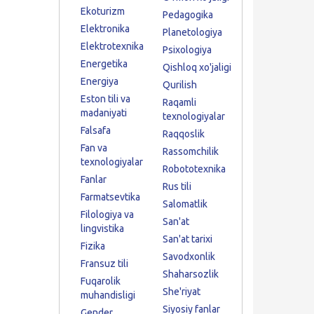
Ekoturizm
Pedagogika
Elektronika
Planetologiya
Elektrotexnika
Psixologiya
Energetika
Qishloq xo'jaligi
Energiya
Qurilish
Eston tili va
Raqamli
madaniyati
texnologiyalar
Falsafa
Raqqoslik
Fan va
Rassomchilik
texnologiyalar
Robototexnika
Fanlar
Rus tili
Farmatsevtika
Salomatlik
Filologiya va
San'at
lingvistika
San'at tarixi
Fizika
Savodxonlik
Fransuz tili
Shaharsozlik
Fuqarolik
She'riyat
muhandisligi
Siyosiy fanlar
Gender