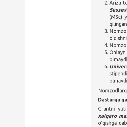
Ariza 
Sussex
(MSc) y
qilingan
Nomzod
o’qishn
Nomzod i
Onlayn 
olmaydi
Univer
stipen
olmaydi
Nomzodlarga 
Dasturga qa
Grantni yut
xalqaro ma
o’qishga qab