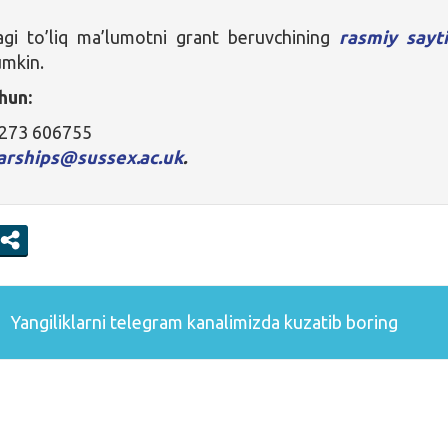
agi to’liq ma’lumotni grant beruvchining
rasmiy sayti
umkin.
hun:
1273 606755
arships@sussex.ac.uk
.
Yangiliklarni
telegram
kanalimizda kuzatib boring