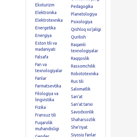
Ekoturizm
Pedagogika
Elektronika
Planetologiya
Elektrotexnika
Psixologiya
Energetika
Qishloq xo'jaligi
Energiya
Qurilish
Eston tili va
Raqamli
madaniyati
texnologiyalar
Falsafa
Raqqoslik
Fan va
Rassomchilik
texnologiyalar
Robototexnika
Fanlar
Rus tili
Farmatsevtika
Salomatlik
Filologiya va
San'at
lingvistika
San'at tarixi
Fizika
Savodxonlik
Fransuz tili
Shaharsozlik
Fuqarolik
She'riyat
muhandisligi
Siyosiy fanlar
Gender