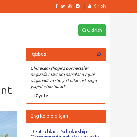
Kirish
|
Qidirish
Iqtibos
Chinakam shogird bor narsalar
negizida mavhum narsalar rivojini
o’rganadi va shu yo’l bilan ustoziga
unt
yaqinlashib boradi.
- I.Gyote
Eng ko'p o'qilgan
Deutschland Scholarship:
Germaniyada bakalavriat yoki