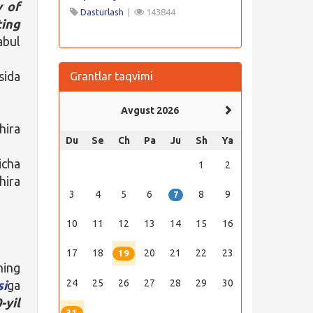
y of
Dasturlash
|
143844
ting
abul
sida
Grantlar taqvimi
Avgust 2026
hira
Du
Se
Ch
Pa
Ju
Sh
Ya
icha
1
2
hira
3
4
5
6
8
9
7
10
11
12
13
14
15
16
17
18
20
21
22
23
19
ning
24
25
26
27
28
29
30
si
ga
-yil
31