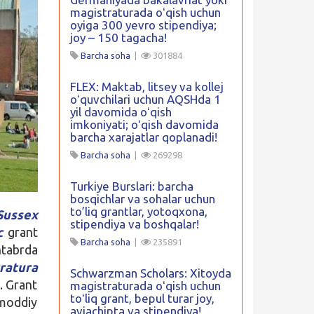
magistraturada oʻqish uchun
oyiga 300 yevro stipendiya;
joy – 150 tagacha!
Barcha soha
|
301884
FLEX: Maktab, litsey va kollej
oʻquvchilari uchun AQSHda 1
yil davomida oʻqish
imkoniyati; oʻqish davomida
barcha xarajatlar qoplanadi!
Barcha soha
|
269298
Turkiye Burslari: barcha
bosqichlar va sohalar uchun
to’liq grantlar, yotoqxona,
Sussex
stipendiya va boshqalar!
c
grant
Barcha soha
|
235891
ntabrda
ratura
Schwarzman Scholars: Xitoyda
. Grant
magistraturada oʻqish uchun
toʻliq grant, bepul turar joy,
 moddiy
aviachipta va stipendiya!