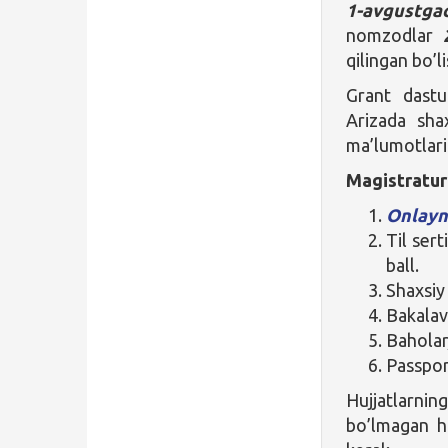
1-avgustga
nomzodlar
qilingan bo’li
Grant dastu
Arizada sha
ma’lumotlari 
Magistratura
Onlayn 
Til serti
ball.
Shaxsiy
Bakalav
Baholar
Passpor
Hujjatlarnin
bo’lmagan hu