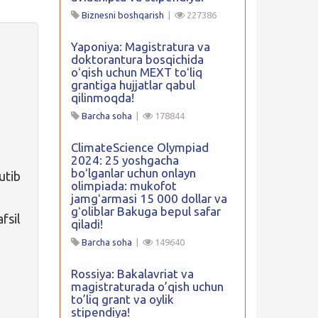
Biznesni boshqarish
|
227386
Yaponiya: Magistratura va
doktorantura bosqichida
oʻqish uchun MEXT toʻliq
grantiga hujjatlar qabul
qilinmoqda!
Barcha soha
|
178844
ClimateScience Olympiad
2024: 25 yoshgacha
boʻlganlar uchun onlayn
utib
olimpiada: mukofot
jamgʻarmasi 15 000 dollar va
gʻoliblar Bakuga bepul safar
fsil
qiladi!
Barcha soha
|
149640
Rossiya: Bakalavriat va
magistraturada o’qish uchun
to’liq grant va oylik
stipendiya!