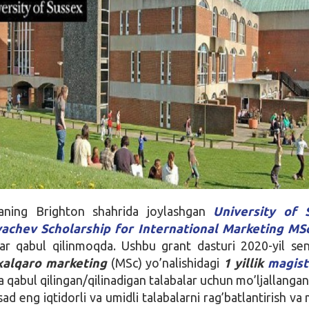
yaning Brighton shahrida joylashgan
University of 
vachev Scholarship for International Marketing MS
lar qabul qilinmoqda. Ushbu grant dasturi 2020-yil se
xalqaro marketing
(MSc) yo’nalishidagi
1 yillik
magist
a qabul qilingan/qilinadigan talabalar uchun mo’ljallangan
d eng iqtidorli va umidli talabalarni rag’batlantirish va