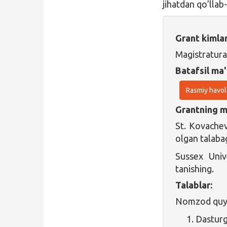
jihatdan qo’llab
Grant kimla
Magistratura
Batafsil ma'
Rasmiy havol
Grantning ma
St. Kovachev
olgan talab
Sussex Unive
tanishing.
Talablar:
Nomzod quyid
Dasturg