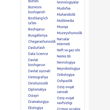
Biznes
texnologiyalar
Biznesni
Mudofaa
boshqarish
Muhandislik
Boshlang'ich
Multimedia
ta'lim
Musiqa
Boshqaruv
Muzeyshunoslik
Buxgalteriya
Narsalar
Chegarashunoslik
interneti
Dasturlash
Neft va gaz ishi
Data Science
Nemis tili
Davlat
Nevrologiya
boshqaruvi
Neyrobiologiya
Davlat siyosati
Onkologiya
Demografiya
Oshpazlik
Dinshunoslik
Oziq-ovqat
Diplomatiya
sanoati
Dizayn
Oziq-ovqat
Dramaturgiya
xavfsizligi
Ekologiya
Oʻrmon xoʻjaligi