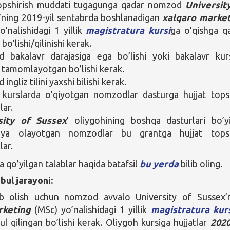
topshirish muddati tugagunga qadar nomzod
Universit
’ning 2019-yil sentabrda boshlanadigan
xalqaro marke
o’nalishidagi 1 yillik
magistratura kursi
ga o’qishga q
 bo’lishi/qilinishi kerak.
 bakalavr darajasiga ega bo’lishi yoki bakalavr kur
i tamomlayotgan bo’lishi kerak.
ngliz tilini yaxshi bilishi kerak.
kurslarda o’qiyotgan nomzodlar dasturga hujjat tops
lar.
sity of Sussex
’ oliygohining boshqa dasturlari bo’y
diya olayotgan nomzodlar bu grantga hujjat tops
lar.
qo’yilgan talablar haqida batafsil
bu yerda
bilib oling.
bul jarayoni:
ib olish uchun nomzod avvalo University of Sussex’
rketing
(MSc) yo’nalishidagi 1 yillik
magistratura kur
ul qilingan bo’lishi kerak. Oliygoh kursiga hujjatlar
2020