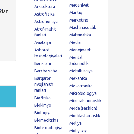
Madaniyat
Arxitektura
dan
Mantiq
Astrofizika
Marketing
Astronomiya
Mashinasozlik
Atrof-muhit
fanlari
Matematika
Aviatsiya
Media
Axborot
Menejment
texnologiyalari
Mental
Bank ishi
Salomatlik
Barcha soha
Metallurgiya
Barqaror
Mexanika
rivojlanish
Mexatronika
fanlari
Mikrobiologiya
Biofizika
Mineralshunoslik
Biokimyo
Moda (Fashion)
Biologiya
Moddashunoslik
Biomeditsina
Moliya
Biotexnologiya
Moliyaviy