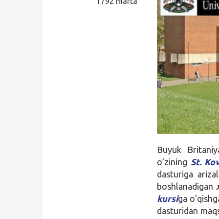
1792 marta
Qidirish
Kirish
Buyuk Britani
o’zining
St. Ko
dasturiga ariza
boshlanadigan
kursi
ga o’qishg
dasturidan maqsa