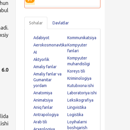
chun
abul
Sohalar
Davlatlar
adi.
xsiy
Adabiyot
Kommunikatsiya
Aerokosmonavtika
Kompyuter
fanlari
AI
Kompyuter
Aktyorlik
muhandisligi
Amaliy fanlar
a
6.0
Koreys tili
Amaliy fanlar va
Kriminologiya
Gumanitar
yordam
Kutubxona ishi
Anatomiya
Laboratoriya ishi
Animatsiya
Leksikografiya
Aniq fanlar
Lingvistika
Antrapologiya
Logistika
lida
Arab tili
Loyihalarni
ishi
boshqarish
Arxeologiya