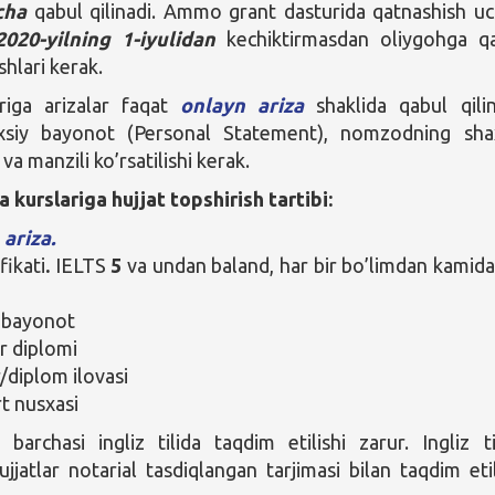
cha
qabul qilinadi. Ammo grant dasturida qatnashish u
2020-yilning 1-iyulidan
kechiktirmasdan oliygohga q
shlari kerak.
riga arizalar faqat
onlayn ariza
shaklida qabul qilin
xsiy bayonot (Personal Statement), nomzodning sha
va manzili ko’rsatilishi kerak.
 kurslariga hujjat topshirish tartibi:
ariza.
fikati
.
IELTS
5
va undan baland, har bir bo’limdan kamid
 bayonot
r diplomi
/diplom ilovasi
t nusxasi
g barchasi ingliz tilida taqdim etilishi zarur. Ingliz ti
jjatlar notarial tasdiqlangan tarjimasi bilan taqdim etil