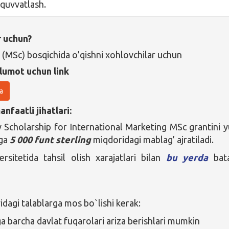
-quvvatlash.
r uchun?
 (MSc) bosqichida o’qishni xohlovchilar uchun
lumot uchun link
a
nfaatli jihatlari:
 Scholarship for International Marketing MSc grantini y
aga
5 000 funt sterling
miqdoridagi mablag’ ajratiladi.
rsitetida tahsil olish xarajatlari bilan
bu yerda
bata
agi talablarga mos bo`lishi kerak:
a barcha davlat fuqarolari ariza berishlari mumkin