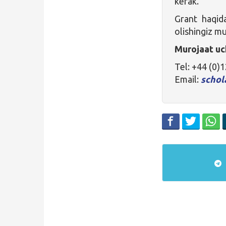
kerak.
Grant haqid
olishingiz m
Murojaat uc
Tel: +44 (0)
Email:
schol