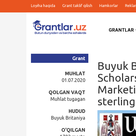
Loyiha haqida
Grant taklif qilish
Hamkorlar
Rekla
GRANTLAR
Grantlar
Tanlovlar
Grant
Buyuk B
Ishlar
MUHLAT
Scholar
01.07.2020
Marketi
Kurslar
QOLGAN VAQT
sterlin
Muhlat tugagan
Blog
HUDUD
Buyuk Britaniya
Yana
O'QILGAN