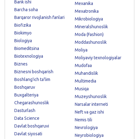
Bank ishi
Mexanika
Barcha soha
Mexatronika
Barqaror rivojlanish fanlari
Mikrobiologiya
Biofizika
Mineralshunoslik
Biokimyo
Moda (Fashion)
Biologiya
Moddashunoslik
Biomeditsina
Moliya
Biotexnologiya
Moliyaviy texnologiyalar
Biznes
Mudofaa
Biznesni boshqarish
Muhandislik
Boshlang'ich ta'lim
Multimedia
Boshqaruv
Musiqa
Buxgalteriya
Muzeyshunoslik
Chegarashunoslik
Narsalar interneti
Dasturlash
Neft va gaz ishi
Data Science
Nemis tili
Davlat boshqaruvi
Nevrologiya
Davlat siyosati
Neyrobiologiya