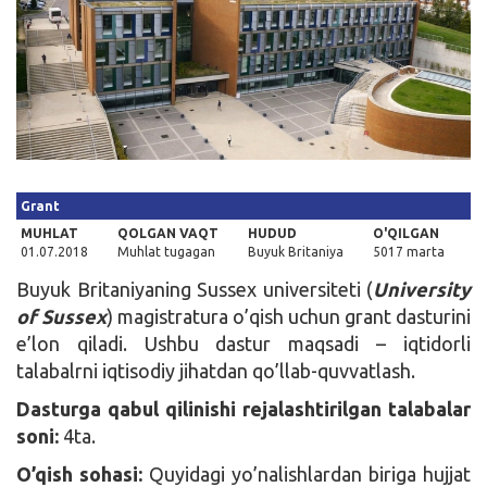
Kirish
Grant
MUHLAT
QOLGAN VAQT
HUDUD
O'QILGAN
01.07.2018
Muhlat tugagan
Buyuk Britaniya
5017 marta
Buyuk Britaniyaning Sussex universiteti (
University
of Sussex
) magistratura o’qish uchun grant dasturini
e’lon qiladi. Ushbu dastur maqsadi – iqtidorli
talabalrni iqtisodiy jihatdan qo’llab-quvvatlash.
Dasturga qabul qilinishi rejalashtirilgan talabalar
soni:
4ta.
O’qish sohasi:
Quyidagi yo’nalishlardan biriga hujjat