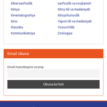
Kiberxavfsizlik
xavfsizlik va rivojlanish
Kimyo
Xitoy tili va madaniyati
Kinematografiya
Xitoyshunoslik
Kino
Yapon tili va madaniyati
Klassika
Yozuvchilik
Kommunikatsiya
Zoologiya
Email obuna
Email manzilingizni yozing: