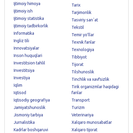
Ijtimoiy himoya
Tarix
Ijtimoiy ish
Tarjimonlik
Ijtimoiy statistika
Tasviriy sanʼat
Ijtimoiy tadbirkorlik
Tekstil
Informatika
Temir yo'llar
Ingliz tili
Texnik fanlar
Innovatsiyalar
Texnologiya
Inson huquqlari
Tibbiyot
Investitsion tahlil
Tijorat
Investitsiya
Tilshunoslik
Investiya
Tinchlik va xavfsizlik
Iqlim
Tirik organizmlar haqidagi
Iqtisod
fanlar
Iqtisodiy geografiya
Transport
Jamiyatshunoslik
Turizm
Jismoniy tarbiya
Veterinariya
Jurnalistika
Xalqaro munosabatlar
Kadrlar boshqaruvi
Xalqaro tijorat