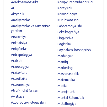
Aerokosmonavtika
Kompyuter muhandisligi
AI
Koreys tili
Aktyorlik
Kriminologiya
Amaliy fanlar
Kutubxona ishi
Amaliy fanlar va Gumanitar
Laboratoriya ishi
yordam
Leksikografiya
Anatomiya
Lingvistika
Animatsiya
Logistika
Aniq fanlar
Loyihalarni boshqarish
Antrapologiya
Madaniyat
Arab tili
Mantiq
Arxeologiya
Marketing
Arxitektura
Mashinasozlik
Astrofizika
Matematika
Astronomiya
Media
Atrof-muhit fanlari
Menejment
Aviatsiya
Mental Salomatlik
Axborot texnologiyalari
Metallurgiya