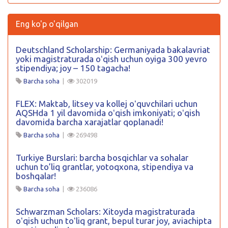
Eng ko'p o'qilgan
Deutschland Scholarship: Germaniyada bakalavriat
yoki magistraturada oʻqish uchun oyiga 300 yevro
stipendiya; joy – 150 tagacha!
Barcha soha
|
302019
FLEX: Maktab, litsey va kollej oʻquvchilari uchun
AQSHda 1 yil davomida oʻqish imkoniyati; oʻqish
davomida barcha xarajatlar qoplanadi!
Barcha soha
|
269498
Turkiye Burslari: barcha bosqichlar va sohalar
uchun to’liq grantlar, yotoqxona, stipendiya va
boshqalar!
Barcha soha
|
236086
Schwarzman Scholars: Xitoyda magistraturada
oʻqish uchun toʻliq grant, bepul turar joy, aviachipta