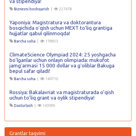
va stipendiya!
Biznesni boshqarish
|
227478
Yaponiya: Magistratura va doktorantura
bosqichida oʻqish uchun MEXT toʻliq grantiga
hujjatlar qabul qilinmoqda!
Barcha soha
|
178923
ClimateScience Olympiad 2024: 25 yoshgacha
boʻlganlar uchun onlayn olimpiada: mukofot
jamgʻarmasi 15 000 dollar va gʻoliblar Bakuga
bepul safar qiladi!
Barcha soha
|
149710
Rossiya: Bakalavriat va magistraturada o’qish
uchun to’liq grant va oylik stipendiya!
Dasturlash
|
143905
Grantlar taqvimi