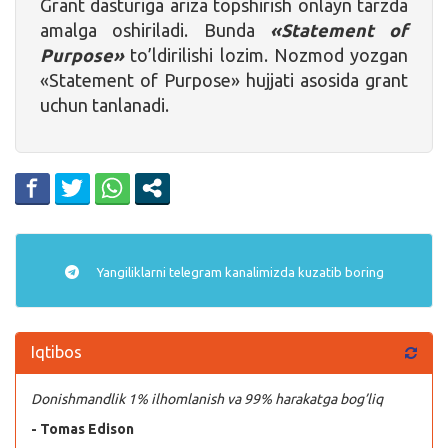
Grant dasturiga ariza topshirish onlayn tarzda
amalga oshiriladi. Bunda
«Statement of
Purpose»
to’ldirilishi lozim. Nozmod yozgan
«Statement of Purpose» hujjati asosida grant
uchun tanlanadi.
Yangiliklarni
telegram
kanalimizda kuzatib boring
Iqtibos
Donishmandlik 1% ilhomlanish va 99% harakatga bog’liq
- Tomas Edison