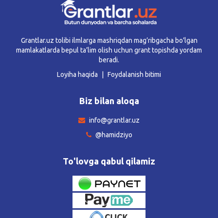
Grantlar.uz tolibi ilmlarga mashriqdan mag’ribgacha bo’lgan
mamlakatlarda bepul ta’lim olish uchun grant topishda yordam
beradi.
Loyiha haqida
Foydalanish bitimi
Biz bilan aloqa
info@grantlar.uz
@hamidziyo
To'lovga qabul qilamiz