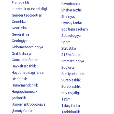
Fransuz tili
Savodxonlik
Fuqarolik muhandisligi
Shaharsozlik
Gender tadqiqotlari
She'riyat
Genetika
Siyosiy fanlar
Geofizika
Sog'liqni saqlash
Geografiya
Sotsiologiya
Geologiya
Sport
Gidrometeorologiya
Statistika
Grafik dizayn
STEM fanlari
Gumanitar fanlar
Stomatologiya
Haykaltaroshlik
Sug'urta
Hayot haqidagi fanlar
Sun'iy intellekt
Hisoblash
Suratkashlik
Hunarmandchilik
Suratkashlik
Huquqshunoslik
Suv xo'jaligi
Ijodkorlik
Ta'lim
Ijtimoiy antropologiya
Tabiiy fanlar
Ijtimoiy fanlar
Tadbirkorlik