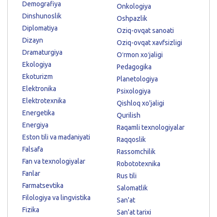
Demografiya
Onkologiya
Dinshunoslik
Oshpazlik
Diplomatiya
Oziq-ovqat sanoati
Dizayn
Oziq-ovqat xavfsizligi
Dramaturgiya
Oʻrmon xoʻjaligi
Ekologiya
Pedagogika
Ekoturizm
Planetologiya
Elektronika
Psixologiya
Elektrotexnika
Qishloq xo'jaligi
Energetika
Qurilish
Energiya
Raqamli texnologiyalar
Eston tili va madaniyati
Raqqoslik
Falsafa
Rassomchilik
Fan va texnologiyalar
Robototexnika
Fanlar
Rus tili
Farmatsevtika
Salomatlik
Filologiya va lingvistika
San'at
Fizika
San'at tarixi