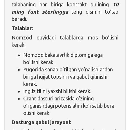
talabaning har biriga kontrakt pulining
10
ming funt sterlingga
teng qismini to’lab
beradi.
Talablar:
Nomzod quyidagi talablarga mos bo’lishi
kerak:
Nomzod bakalavrlik diplomiga ega
bo’lishi kerak.
Yuqorida sanab o’tilgan yo’nalishlardan
biriga hujjat topshiri va qabul qilinishi
kerak.
Ingliz tilini yaxshi bilishi kerak.
Grant dasturi arizasida o’zining
o’rganishdagi potensialini ko’rsatib bera
olishi kerak.
Dasturga qabul jarayoni: