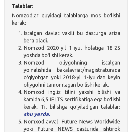
Talablar:
Nomzodlar quyidagi talablarga mos boʻlishi
kerak:
Istalgan davlat vakili bu dasturga ariza
bera oladi.
Nomzod 2020-yil 1-iyul holatiga 18-25
yoshda boʻlishi kerak.
Nomzod oliygohning istalgan
yoʻnalishida bakalavriat/magistraturada
oʻqiyotgan yoki 2018-yil 1-iyuldan keyin
oliygohni tamomlagan boʻlishi kerak.
Nomzod ingliz tilini yaxshi bilishi va
kamida 6,5 IELTS sertifikatiga ega boʻlishi
kerak. Til bilishga qoʻyiladigan talablar:
shu yerda.
Nomxod avval Future News Worldwide
yoki Future NEWS dasturida ishtirok