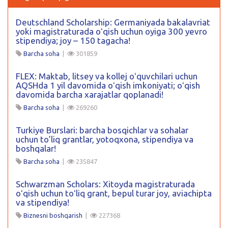
Deutschland Scholarship: Germaniyada bakalavriat
yoki magistraturada oʻqish uchun oyiga 300 yevro
stipendiya; joy – 150 tagacha!
Barcha soha
|
301859
FLEX: Maktab, litsey va kollej oʻquvchilari uchun
AQSHda 1 yil davomida oʻqish imkoniyati; oʻqish
davomida barcha xarajatlar qoplanadi!
Barcha soha
|
269260
Turkiye Burslari: barcha bosqichlar va sohalar
uchun to’liq grantlar, yotoqxona, stipendiya va
boshqalar!
Barcha soha
|
235847
Schwarzman Scholars: Xitoyda magistraturada
oʻqish uchun toʻliq grant, bepul turar joy, aviachipta
va stipendiya!
Biznesni boshqarish
|
227368