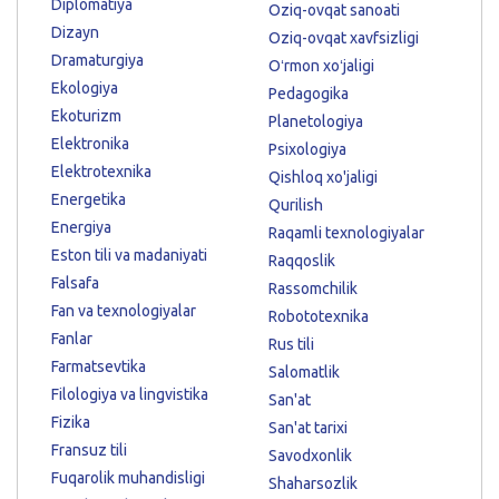
Diplomatiya
Oziq-ovqat sanoati
Dizayn
Oziq-ovqat xavfsizligi
Dramaturgiya
Oʻrmon xoʻjaligi
Ekologiya
Pedagogika
Ekoturizm
Planetologiya
Elektronika
Psixologiya
Elektrotexnika
Qishloq xo'jaligi
Energetika
Qurilish
Energiya
Raqamli texnologiyalar
Eston tili va madaniyati
Raqqoslik
Falsafa
Rassomchilik
Fan va texnologiyalar
Robototexnika
Fanlar
Rus tili
Farmatsevtika
Salomatlik
Filologiya va lingvistika
San'at
Fizika
San'at tarixi
Fransuz tili
Savodxonlik
Fuqarolik muhandisligi
Shaharsozlik