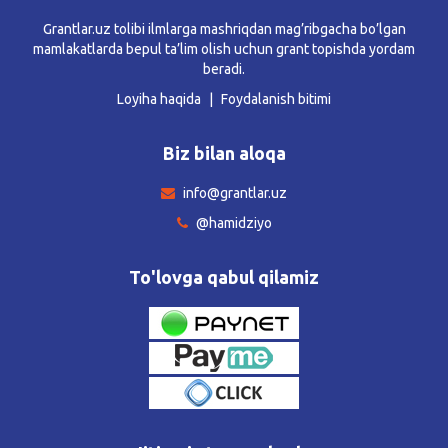
Grantlar.uz tolibi ilmlarga mashriqdan mag’ribgacha bo’lgan
mamlakatlarda bepul ta’lim olish uchun grant topishda yordam
beradi.
Loyiha haqida
Foydalanish bitimi
Biz bilan aloqa
info@grantlar.uz
@hamidziyo
To'lovga qabul qilamiz