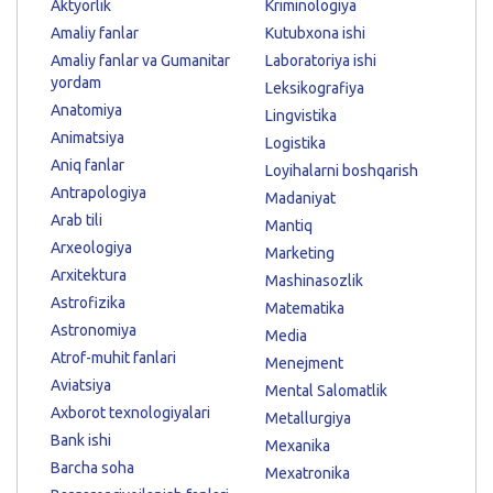
Aktyorlik
Kriminologiya
Amaliy fanlar
Kutubxona ishi
Amaliy fanlar va Gumanitar
Laboratoriya ishi
yordam
Leksikografiya
Anatomiya
Lingvistika
Animatsiya
Logistika
Aniq fanlar
Loyihalarni boshqarish
Antrapologiya
Madaniyat
Arab tili
Mantiq
Arxeologiya
Marketing
Arxitektura
Mashinasozlik
Astrofizika
Matematika
Astronomiya
Media
Atrof-muhit fanlari
Menejment
Aviatsiya
Mental Salomatlik
Axborot texnologiyalari
Metallurgiya
Bank ishi
Mexanika
Barcha soha
Mexatronika