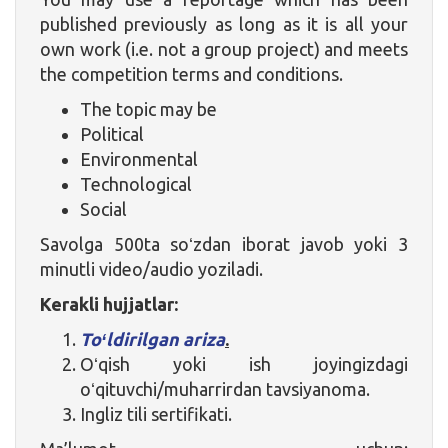
published previously as long as it is all your
own work (i.e. not a group project) and meets
the competition terms and conditions.
The topic may be
Political
Environmental
Technological
Social
Savolga 500ta soʻzdan iborat javob yoki 3
minutli video/audio yoziladi.
Kerakli hujjatlar:
Toʻldirilgan ariza
.
Oʻqish yoki ish joyingizdagi
oʻqituvchi/muharrirdan tavsiyanoma.
Ingliz tili sertifikati.