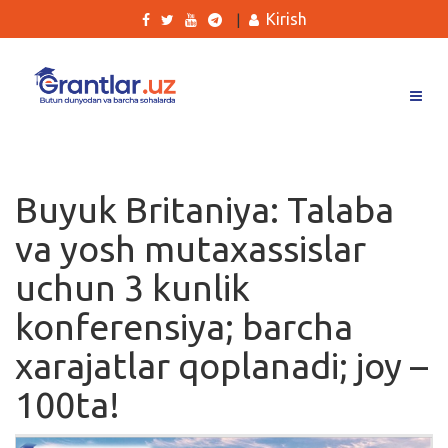
Kirish
|
Grantlar
Tanlovlar
Buyuk Britaniya: Talaba
Ishlar
va yosh mutaxassislar
Kurslar
uchun 3 kunlik
Blog
konferensiya; barcha
Yana
xarajatlar qoplanadi; joy –
100ta!
Qidirish