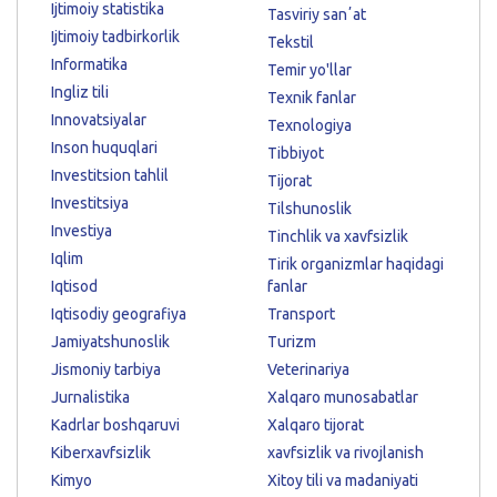
Ijtimoiy statistika
Tasviriy sanʼat
Ijtimoiy tadbirkorlik
Tekstil
Informatika
Temir yo'llar
Ingliz tili
Texnik fanlar
Innovatsiyalar
Texnologiya
Inson huquqlari
Tibbiyot
Investitsion tahlil
Tijorat
Investitsiya
Tilshunoslik
Investiya
Tinchlik va xavfsizlik
Iqlim
Tirik organizmlar haqidagi
Iqtisod
fanlar
Iqtisodiy geografiya
Transport
Jamiyatshunoslik
Turizm
Jismoniy tarbiya
Veterinariya
Jurnalistika
Xalqaro munosabatlar
Kadrlar boshqaruvi
Xalqaro tijorat
Kiberxavfsizlik
xavfsizlik va rivojlanish
Kimyo
Xitoy tili va madaniyati