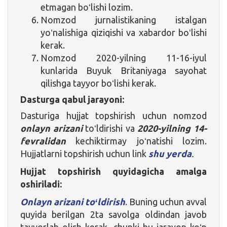
etmagan boʻlishi lozim.
Nomzod jurnalistikaning istalgan
yoʻnalishiga qiziqishi va xabardor boʻlishi
kerak.
Nomzod 2020-yilning 11-16-iyul
kunlarida Buyuk Britaniyaga sayohat
qilishga tayyor boʻlishi kerak.
Dasturga qabul jarayoni:
Dasturiga hujjat topshirish uchun nomzod
onlayn arizani
toʻldirishi va
2020-yilning
14-
fevralidan
kechiktirmay joʻnatishi lozim.
Hujjatlarni topshirish uchun link
shu yerda
.
Hujjat topshirish quyidagicha amalga
oshiriladi:
Onlayn arizani toʻldirish
. Buning uchun avval
quyida berilgan 2ta savolga oldindan javob
tayyorlab olish kerak, chunki bu jarayon koʻp