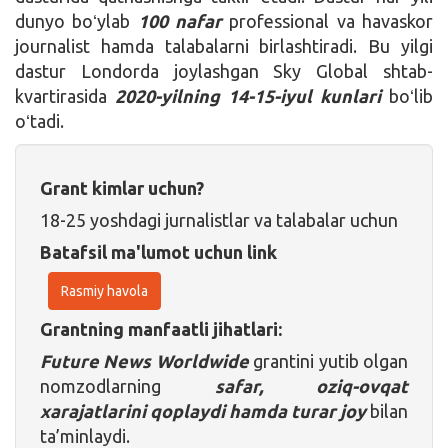
dunyo boʻylab
100 nafar
professional va havaskor
journalist hamda talabalarni birlashtiradi. Bu yilgi
dastur Londorda joylashgan Sky Global shtab-
kvartirasida
2020-yilning 14-15-iyul kunlari
boʻlib
oʻtadi.
Grant kimlar uchun?
18-25 yoshdagi jurnalistlar va talabalar uchun
Batafsil ma'lumot uchun link
Rasmiy havola
Grantning manfaatli jihatlari:
Future News Worldwide
grantini yutib olgan
nomzodlarning
safar, oziq-ovqat
xarajatlarini qoplaydi hamda turar joy
bilan
ta’minlaydi.