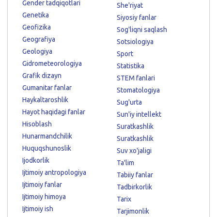
Gender tadqiqotlari
She'riyat
Genetika
Siyosiy fanlar
Geofizika
Sog'liqni saqlash
Geografiya
Sotsiologiya
Geologiya
Sport
Gidrometeorologiya
Statistika
Grafik dizayn
STEM fanlari
Gumanitar fanlar
Stomatologiya
Haykaltaroshlik
Sug'urta
Hayot haqidagi fanlar
Sun'iy intellekt
Hisoblash
Suratkashlik
Hunarmandchilik
Suratkashlik
Huquqshunoslik
Suv xo'jaligi
Ijodkorlik
Ta'lim
Ijtimoiy antropologiya
Tabiiy fanlar
Ijtimoiy fanlar
Tadbirkorlik
Ijtimoiy himoya
Tarix
Ijtimoiy ish
Tarjimonlik