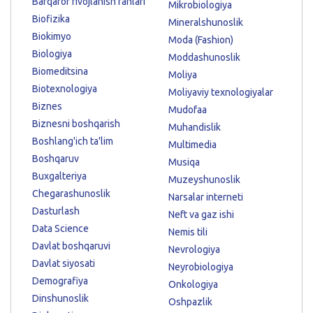
Barqaror rivojlanish fanlari
Mikrobiologiya
Biofizika
Mineralshunoslik
Biokimyo
Moda (Fashion)
Biologiya
Moddashunoslik
Biomeditsina
Moliya
Biotexnologiya
Moliyaviy texnologiyalar
Biznes
Mudofaa
Biznesni boshqarish
Muhandislik
Boshlang'ich ta'lim
Multimedia
Boshqaruv
Musiqa
Buxgalteriya
Muzeyshunoslik
Chegarashunoslik
Narsalar interneti
Dasturlash
Neft va gaz ishi
Data Science
Nemis tili
Davlat boshqaruvi
Nevrologiya
Davlat siyosati
Neyrobiologiya
Demografiya
Onkologiya
Dinshunoslik
Oshpazlik