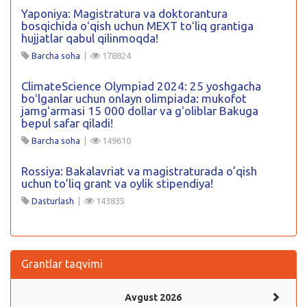
Yaponiya: Magistratura va doktorantura
bosqichida oʻqish uchun MEXT toʻliq grantiga
hujjatlar qabul qilinmoqda!
Barcha soha
|
178824
ClimateScience Olympiad 2024: 25 yoshgacha
boʻlganlar uchun onlayn olimpiada: mukofot
jamgʻarmasi 15 000 dollar va gʻoliblar Bakuga
bepul safar qiladi!
Barcha soha
|
149610
Rossiya: Bakalavriat va magistraturada o’qish
uchun to’liq grant va oylik stipendiya!
Dasturlash
|
143835
Grantlar taqvimi
Avgust 2026