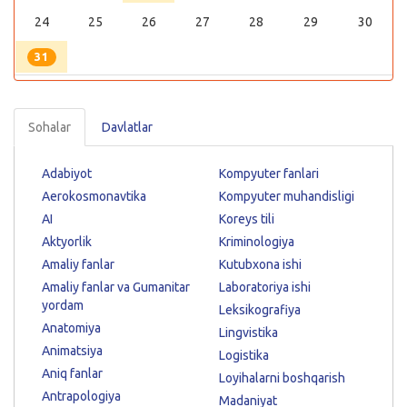
24
25
26
27
28
29
30
31
Sohalar
Davlatlar
Adabiyot
Kompyuter fanlari
Aerokosmonavtika
Kompyuter muhandisligi
AI
Koreys tili
Aktyorlik
Kriminologiya
Amaliy fanlar
Kutubxona ishi
Amaliy fanlar va Gumanitar
Laboratoriya ishi
yordam
Leksikografiya
Anatomiya
Lingvistika
Animatsiya
Logistika
Aniq fanlar
Loyihalarni boshqarish
Antrapologiya
Madaniyat