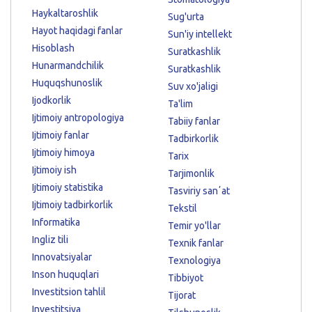
Haykaltaroshlik
Sug'urta
Hayot haqidagi fanlar
Sun'iy intellekt
Hisoblash
Suratkashlik
Hunarmandchilik
Suratkashlik
Huquqshunoslik
Suv xo'jaligi
Ijodkorlik
Ta'lim
Ijtimoiy antropologiya
Tabiiy fanlar
Ijtimoiy fanlar
Tadbirkorlik
Ijtimoiy himoya
Tarix
Ijtimoiy ish
Tarjimonlik
Ijtimoiy statistika
Tasviriy sanʼat
Ijtimoiy tadbirkorlik
Tekstil
Informatika
Temir yo'llar
Ingliz tili
Texnik fanlar
Innovatsiyalar
Texnologiya
Inson huquqlari
Tibbiyot
Investitsion tahlil
Tijorat
Investitsiya