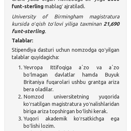
funt-sterling
mablagʻ ajratiladi.
University of Birmingham magistratura
kursida oʻqish toʻlovi yiliga taxminan
21,690
funt-sterling
.
Talablar:
Stipendiya dasturi uchun nomzodga qoʻyilgan
talablar quyidagicha:
Yevropa Ittifoqiga aʼzo va aʼzo
boʻlmagan davlatlar hamda Buyuk
Britaniya fuqarolari ushbu grantga ariza
bera oladilar.
Nomzod universitetning yuqorida
koʻrsatilgan magistratura yoʻnalishlaridan
biriga ariza topshirgan boʻlishi kerak.
Yuqori akademik koʻrsatkichga ega
boʻlishi lozim.