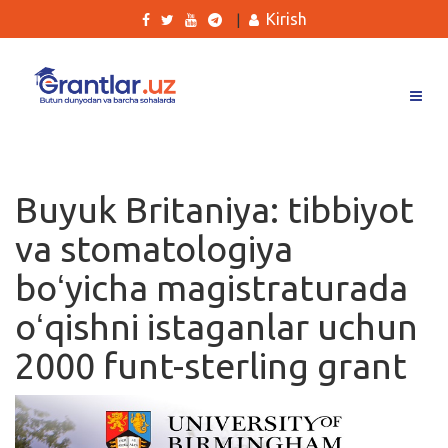
Kirish
|
Grantlar
Tanlovlar
Buyuk Britaniya: tibbiyot
Ishlar
va stomatologiya
Kurslar
boʻyicha magistraturada
Blog
oʻqishni istaganlar uchun
Yana
2000 funt-sterling grant
Qidirish