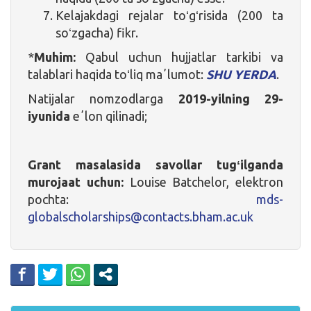
Kelajakdagi rejalar toʻgʻrisida (200 ta
soʻzgacha) fikr.
*
Muhim:
Qabul uchun hujjatlar tarkibi va
talablari haqida toʻliq maʼlumot:
SHU YERDA
.
Natijalar nomzodlarga
2019-yilning 29-
iyunida
eʼlon qilinadi;
Grant masalasida savollar tugʻilganda
murojaat uchun:
Louise Batchelor, elektron
pochta:
mds-
globalscholarships@contacts.bham.ac.uk