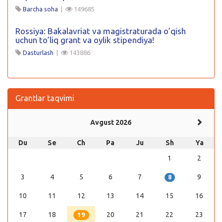
Barcha soha
|
149685
Rossiya: Bakalavriat va magistraturada o’qish
uchun to’liq grant va oylik stipendiya!
Dasturlash
|
143886
Grantlar taqvimi
Avgust 2026
Du
Se
Ch
Pa
Ju
Sh
Ya
1
2
3
4
5
6
7
9
8
10
11
12
13
14
15
16
17
18
20
21
22
23
19