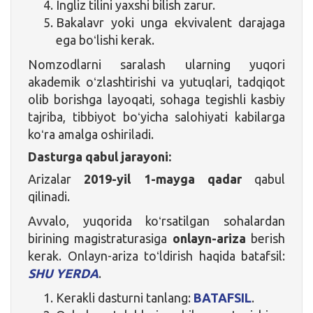
Ingliz tilini yaxshi bilish zarur.
Bakalavr yoki unga ekvivalent darajaga
ega boʻlishi kerak.
Nomzodlarni saralash ularning yuqori
akademik oʻzlashtirishi va yutuqlari, tadqiqot
olib borishga layoqati, sohaga tegishli kasbiy
tajriba, tibbiyot boʻyicha salohiyati kabilarga
koʻra amalga oshiriladi.
Dasturga qabul jarayoni:
Arizalar
2019-yil 1-mayga qadar
qabul
qilinadi.
Avvalo, yuqorida koʻrsatilgan sohalardan
birining magistraturasiga
onlayn-ariza
berish
kerak. Onlayn-ariza toʻldirish haqida batafsil:
SHU YERDA
.
Kerakli dasturni tanlang:
BATAFSIL
.