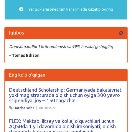
Yangiliklarni
telegram
kanalimizda kuzatib boring
Iqtibos
Donishmandlik 1% ilhomlanish va 99% harakatga bog’liq
- Tomas Edison
Eng ko'p o'qilgan
Deutschland Scholarship: Germaniyada bakalavriat
yoki magistraturada oʻqish uchun oyiga 300 yevro
stipendiya; joy – 150 tagacha!
Barcha soha
|
301978
FLEX: Maktab, litsey va kollej oʻquvchilari uchun
AQSHda 1 yil davomida oʻqish imkoniyati; oʻqish
davomida barcha xarajatlar qoplanadi!