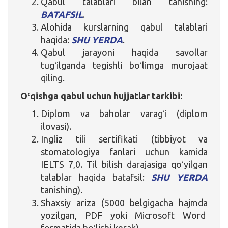
Qabul talablari bilan tanishing:
BATAFSIL
.
Alohida kurslarning qabul talablari
haqida:
SHU YERDA
.
Qabul jarayoni haqida savollar
tugʻilganda tegishli boʻlimga murojaat
qiling.
Oʻqishga qabul uchun hujjatlar tarkibi:
Diplom va baholar varagʻi (diplom
ilovasi).
Ingliz tili sertifikati (tibbiyot va
stomatologiya fanlari uchun kamida
IELTS 7,0. Til bilish darajasiga qoʻyilgan
talablar haqida batafsil:
SHU YERDA
tanishing).
Shaxsiy ariza (5000 belgigacha hajmda
yozilgan, PDF yoki Microsoft Word
formatida boʻlishi kerak).