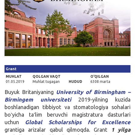
Kirish
Grant
MUHLAT
QOLGAN VAQT
O'QILGAN
01.05.2019
Muhlat tugagan
HUDUD
6308 marta
Buyuk Britaniyaning
University of Birmingham –
Birmingem universiteti
2019-yilning kuzida
boshlanadigan tibbiyot va stomatologiya sohalari
boʻyicha taʻlim beruvchi magistratura dasturlari
uchun
Global Scholarships for Excellence
grantiga arizalar qabul qilmoqda. Grant
1 yilga