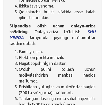
Ikkita tavsiyanoma.
Qoʻshimcha hujjat sifatida esse talab
qilinishi mumkin.
Stipendiya olish uchun onlayn-ariza
toʻldiring.
Onlayn-ariza toʻldirish:
SHU
YERDA
. Jarayonda quyidagi maʼlumotlar
taqdim etiladi:
Familiya, ism.
Elektron pochta manzili.
Hujjat topshirilgan dastur.
Oʻqish pulini toʻlash uchun
moliyalashtirish manbasi haqida
maʼlumot.
Erishilgan yutuqlar va mukofotlar haqida
(200 ta soʻzgacha) maʼlumot.
Tanlangan dasturga nima sababli qiziqishi
haqida (200 ta soʻzgacha) esse.