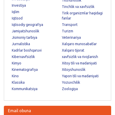
Tilshunoslik
Investiya
Tinchlik va xavfsizlik
Iqlim
Tirik organizmlar haqidagi
Iqtisod
fanlar
Iqtisodiy geografiya
Transport
Jamiyatshunoslik
Turizm
Jismoniy tarbiya
Veterinariya
Jurnalistika
Xalqaro munosabatlar
Kadrlar boshqaruvi
Xalqaro tijorat
Kiberxavfsizlik
xavfsizlik va rivojlanish
Kimyo
Xitoy tili va madaniyati
Kinematografiya
Xitoyshunoslik
Kino
Yapon tili va madaniyati
Klassika
Yozuvchilik
Kommunikatsiya
Zoologiya
Email obuna