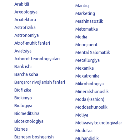
Arab tili
Mantiq
Arxeologiya
Marketing
Arxitektura
Mashinasozlik
Astrofizika
Matematika
Astronomiya
Media
Atrof-muhit fanlari
Menejment
Aviatsiya
Mental Salomatlik
Axborot texnologiyalari
Metallurgiya
Bank ishi
Mexanika
Barcha soha
Mexatronika
Barqaror rivojlanish fanlari
Mikrobiologiya
Biofizika
Mineralshunoslik
Biokimyo
Moda (Fashion)
Biologiya
Moddashunoslik
Biomeditsina
Moliya
Biotexnologiya
Moliyaviy texnologiyalar
Biznes
Mudofaa
Biznesni boshqarish
Muhandislik