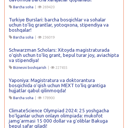
Barcha soha
|
269420
Turkiye Burslari: barcha bosqichlar va sohalar
uchun to’liq grantlar, yotoqxona, stipendiya va
boshqalar!
Barcha soha
|
236019
Schwarzman Scholars: Xitoyda magistraturada
oʻqish uchun toʻliq grant, bepul turar joy, aviachipta
va stipendiya!
Biznesni boshqarish
|
227455
Yaponiya: Magistratura va doktorantura
bosqichida oʻqish uchun MEXT toʻliq grantiga
hujjatlar qabul qilinmoqda!
Barcha soha
|
178900
ClimateScience Olympiad 2024: 25 yoshgacha
boʻlganlar uchun onlayn olimpiada: mukofot
jamgʻarmasi 15 000 dollar va gʻoliblar Bakuga
bepul safar qiladi!