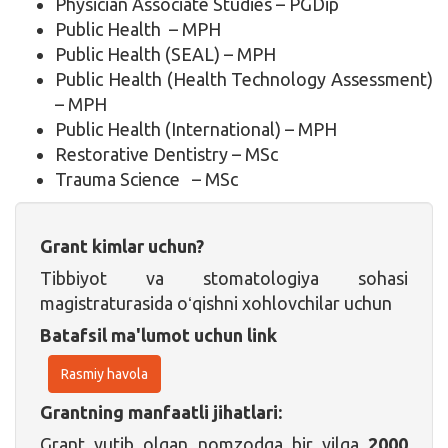
Physician Associate Studies – PGDip
Public Health – MPH
Public Health (SEAL) – MPH
Public Health (Health Technology Assessment)
– MPH
Public Health (International) – MPH
Restorative Dentistry – MSc
Trauma Science – MSc
Grant kimlar uchun?
Tibbiyot va stomatologiya sohasi
magistraturasida oʻqishni xohlovchilar uchun
Batafsil ma'lumot uchun link
Rasmiy havola
Grantning manfaatli jihatlari:
Grant yutib olgan nomzodga bir yilga
2000