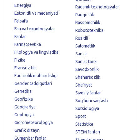
Energiya
Raqamli texnologiyalar
Eston tili va madaniyati
Raqqoslik
Falsafa
Rassomchilik
Fan va texnologiyalar
Robototexnika
Fanlar
Rus tili
Farmatsevtika
Salomatlik
Filologiya va lingvistika
San'at
Fizika
San'at tarixi
Fransuz tili
Savodxonlik
Fuqarolik muhandisligi
Shaharsozlik
Gender tadqiqotlari
She'riyat
Genetika
Siyosiy fanlar
Geofizika
Sog'liqni saqlash
Geografiya
Sotsiologiya
Geologiya
Sport
Gidrometeorologiya
Statistika
Grafik dizayn
STEM fanlari
Gumanitar fanlar
Stomatologiya