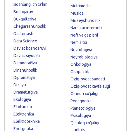
Boshlang'ich ta'lim
Multimedia
Boshqaruv
Musiqa
Buxgalteriya
Muzeyshunoslik
Chegarashunoslik
Narsalar interneti
Dasturlash
Neft va gaz ishi
Data Science
Nemis tili
Davlat boshqaruvi
Nevrologiya
Davlat siyosati
Neyrobiologiya
Demografiya
Onkologiya
Dinshunoslik
Oshpazlik
Diplomatiya
Oziq-ovqat sanoati
Dizayn
Oziq-ovqat xavfsizligi
Dramaturgiya
Oʻrmon xoʻjaligi
Ekologiya
Pedagogika
Ekoturizm
Planetologiya
Elektronika
Psixologiya
Elektrotexnika
Qishloq xo'jaligi
Energetika
Qurilish