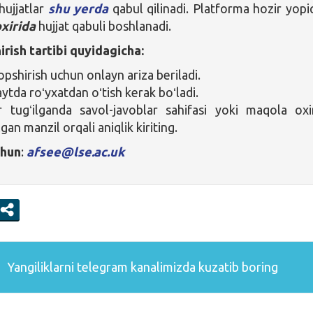
hujjatlar
sh
u yerda
qabul qilinadi. Platforma hozir yopi
oxirida
hujjat qabuli boshlanadi.
irish tartibi quyidagicha:
opshirish uchun onlayn ariza beriladi.
ytda roʻyxatdan oʻtish kerak boʻladi.
r tugʻilganda savol-javoblar sahifasi yoki maqola oxi
lgan manzil orqali aniqlik kiriting.
chun
:
afsee@lse.ac.uk
Yangiliklarni
telegram
kanalimizda kuzatib boring