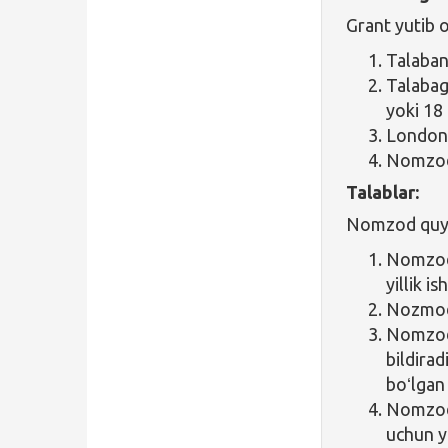
Grant yutib o
Talaban
Talabag
yoki 18 
London 
Nomzodn
Talablar:
Nomzod quyid
Nomzod 
yillik i
Nozmod 
Nomzod
bildira
boʻlgan 
Nomzod 
uchun yu