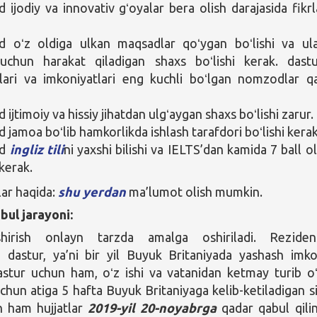
ijodiy va innovativ gʻoyalar bera olish darajasida fikrl
 oʻz oldiga ulkan maqsadlar qoʻygan boʻlishi va ul
 uchun harakat qiladigan shaxs boʻlishi kerak. dast
ari va imkoniyatlari eng kuchli boʻlgan nomzodlar q
jtimoiy va hissiy jihatdan ulgʻaygan shaxs boʻlishi zarur.
jamoa boʻlib hamkorlikda ishlash tarafdori boʻlishi kerak
od
ingliz tili
ni yaxshi bilishi va IELTS’dan kamida 7 ball o
 kerak.
lar haqida:
shu yerdan
ma’lumot olish mumkin.
bul jarayoni:
shirish onlayn tarzda amalga oshiriladi. Reziden
gi dastur, ya’ni bir yil Buyuk Britaniyada yashash imko
stur uchun ham, oʻz ishi va vatanidan ketmay turib oʻ
chun atiga 5 hafta Buyuk Britaniyaga kelib-ketiladigan si
n ham hujjatlar
2019-yil 20-noyabrga
qadar qabul qilin