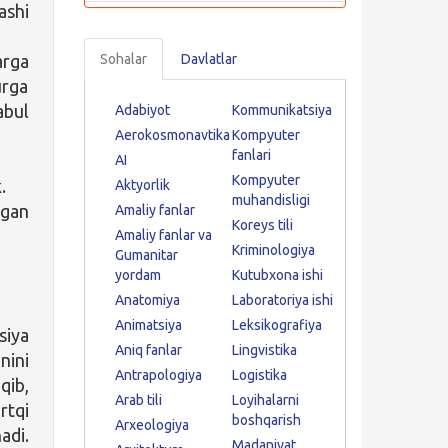
ashi
arga
Sohalar
Davlatlar
urga
abul
Adabiyot
Kommunikatsiya
Aerokosmonavtika
Kompyuter
fanlari
AI
Kompyuter
.
Aktyorlik
muhandisligi
lgan
Amaliy fanlar
Koreys tili
Amaliy fanlar va
Kriminologiya
Gumanitar
yordam
Kutubxona ishi
Anatomiya
Laboratoriya ishi
Animatsiya
Leksikografiya
siya
Aniq fanlar
Lingvistika
nini
Antrapologiya
Logistika
qib,
Arab tili
Loyihalarni
rtqi
boshqarish
Arxeologiya
adi.
Madaniyat