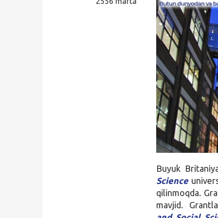
2556 marta
Qidirish
Kirish
Buyuk Britaniy
Science
univers
qilinmoqda. Gra
mavjid. Grantlar
and Social Sc