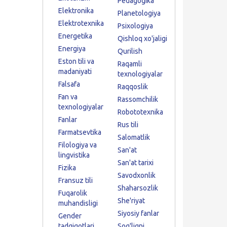
Pedagogika
Elektronika
Planetologiya
Elektrotexnika
Psixologiya
Energetika
Qishloq xo'jaligi
Energiya
Qurilish
Eston tili va
Raqamli
madaniyati
texnologiyalar
Falsafa
Raqqoslik
Fan va
Rassomchilik
texnologiyalar
Robototexnika
Fanlar
Rus tili
Farmatsevtika
Salomatlik
Filologiya va
San'at
lingvistika
San'at tarixi
Fizika
Savodxonlik
Fransuz tili
Shaharsozlik
Fuqarolik
She'riyat
muhandisligi
Siyosiy fanlar
Gender
tadqiqotlari
Sog'liqni