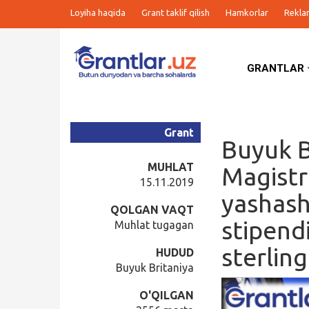
Loyiha haqida
Grant taklif qilish
Hamkorlar
Rekla
GRANTLAR
Grantlar
Tanlovlar
Grant
Buyuk B
Ishlar
MUHLAT
Magistr
15.11.2019
yashash 
Kurslar
QOLGAN VAQT
stipend
Muhlat tugagan
Blog
sterlin
HUDUD
Buyuk Britaniya
Yana
O'QILGAN