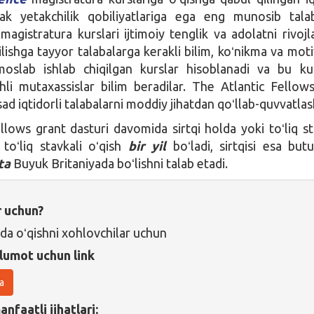
ak yetakchilik qobiliyatlariga ega eng munosib tala
magistratura kurslari ijtimoiy tenglik va adolatni rivojla
lishga tayyor talabalarga kerakli bilim, koʻnikma va moti
oslab ishlab chiqilgan kurslar hisoblanadi va bu ku
hli mutaxassislar bilim beradilar. The Atlantic Fellow
d iqtidorli talabalarni moddiy jihatdan qoʻllab-quvvatlas
llows grant dasturi davomida sirtqi holda yoki toʻliq s
toʻliq stavkali oʻqish
bir yil
boʻladi, sirtqisi esa but
ta
Buyuk Britaniyada boʻlishni talab etadi.
r uchun?
da oʻqishni xohlovchilar uchun
lumot uchun link
a
nfaatli jihatlari: