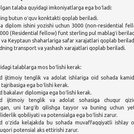
lgan talaba quyidagi imkoniyatlarga ega boʻladi:
ing butun oʻquv konktakti qoplab beriladi.
a diplom ishini yozishi uchun 3000 (non-residential fel
000 (Residential fellow) funt sterling pul mablagʻi berilad
va Keyptaun shaharlariga safar xarajatlari qoplab berilad
ing transport va yashash xarajatlari qoplab beriladi.
agi talablarga mos boʻlishi kerak:
ijtimoiy tenglik va adolat ishlariga oid sohada kami
sh tajribasiga ega boʻlishi kerak.
bakalavr diplomiga ega boʻlishi kerak.
 ijtimoiy tenglik va adolat sohasiga chuqur qizi
digan, uni targʻib qilishga tayyor va buning uchun yet
liderlik qobiliyati va potensialga ega boʻlishi zarur.
oʻzida kelajakda bu sohada muvaffaqqiyatli ishlay o
qori potensial aks ettirishi zarur.