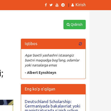
Kirish
|
Qidirish
Iqtibos
Agar baxtli yashashni istasangiz
baxtni maqsadga bog’lang, odamlar
yoki narsalarga emas
;
- Albert Eynshteyn
Eng ko'p o'qilgan
Deutschland Scholarship:
Germaniyada bakalavriat yoki
magistraturada oʻqish uchun