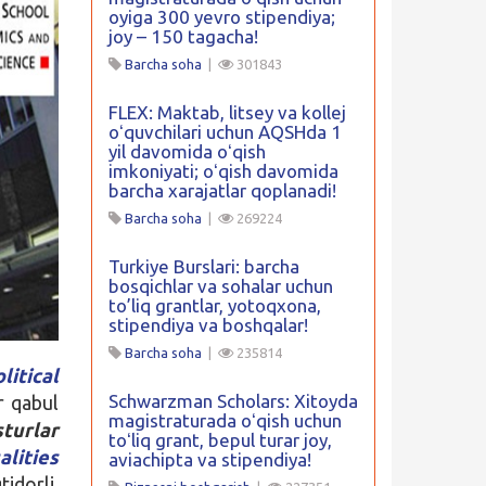
oyiga 300 yevro stipendiya;
joy – 150 tagacha!
Barcha soha
|
301843
FLEX: Maktab, litsey va kollej
oʻquvchilari uchun AQSHda 1
yil davomida oʻqish
imkoniyati; oʻqish davomida
barcha xarajatlar qoplanadi!
Barcha soha
|
269224
Turkiye Burslari: barcha
bosqichlar va sohalar uchun
to’liq grantlar, yotoqxona,
stipendiya va boshqalar!
Barcha soha
|
235814
itical
Schwarzman Scholars: Xitoyda
r qabul
magistraturada oʻqish uchun
sturlar
toʻliq grant, bepul turar joy,
lities
aviachipta va stipendiya!
idorli,