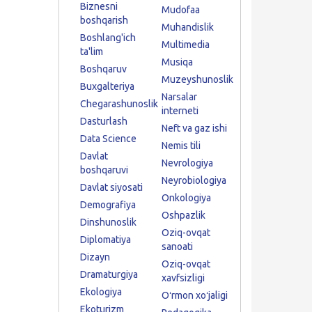
Biznesni
Mudofaa
boshqarish
Muhandislik
Boshlang'ich
Multimedia
ta'lim
Musiqa
Boshqaruv
Muzeyshunoslik
Buxgalteriya
Narsalar
Chegarashunoslik
interneti
Dasturlash
Neft va gaz ishi
Data Science
Nemis tili
Davlat
Nevrologiya
boshqaruvi
Neyrobiologiya
Davlat siyosati
Onkologiya
Demografiya
Oshpazlik
Dinshunoslik
Oziq-ovqat
Diplomatiya
sanoati
Dizayn
Oziq-ovqat
Dramaturgiya
xavfsizligi
Ekologiya
Oʻrmon xoʻjaligi
Ekoturizm