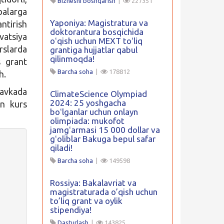
Biznesni boshqarish
|
227351
balarga
Yaponiya: Magistratura va
ntirish
doktorantura bosqichida
vatsiya
oʻqish uchun MEXT toʻliq
rslarda
grantiga hujjatlar qabul
qilinmoqda!
s grant
Barcha soha
|
178812
h.
tavkada
ClimateScience Olympiad
2024: 25 yoshgacha
un kurs
boʻlganlar uchun onlayn
olimpiada: mukofot
jamgʻarmasi 15 000 dollar va
gʻoliblar Bakuga bepul safar
qiladi!
Barcha soha
|
149598
Rossiya: Bakalavriat va
magistraturada o’qish uchun
to’liq grant va oylik
stipendiya!
Dasturlash
|
143825