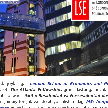
ada joylashgan
London School of Economics and Pol
iteti
The Atlantic Fellowships
grant dasturiga arizala
nt doirasida
ikkita: Residential va No-residential da
 ijtimoiy tenglik va adolat yoʻnalishlaridagi
MSc Inequa
ience
magistratura kurslariga oʻqishga qabul qilingan iqt