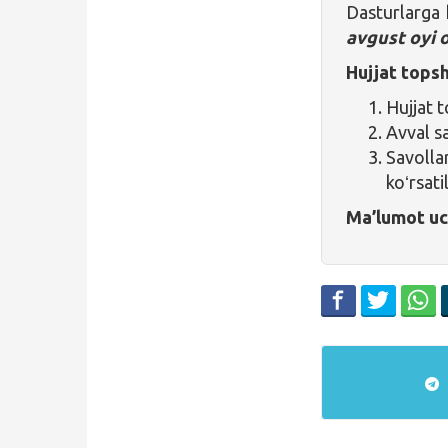
Dasturlarga 
avgust oyi 
Hujjat topsh
Hujjat t
Avval sa
Savolla
koʻrsati
Ma’lumot u