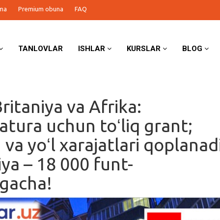
ma
Premium obuna
FAQ
TANLOVLAR
ISHLAR
KURSLAR
BLOG
ritaniya va Afrika:
atura uchun toʻliq grant;
va yoʻl xarajatlari qoplanadi
iya – 18 000 funt-
ggacha!