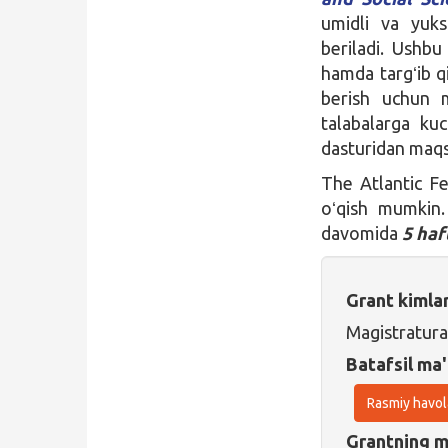
umidli va yuks
beriladi. Ushbu 
hamda targʻib qi
berish uchun m
talabalarga kuc
dasturidan maqsa
The Atlantic Fe
oʻqish mumkin. 
davomida
5 haf
Grant kimla
Magistratura
Batafsil ma'
Rasmiy havol
Grantning ma