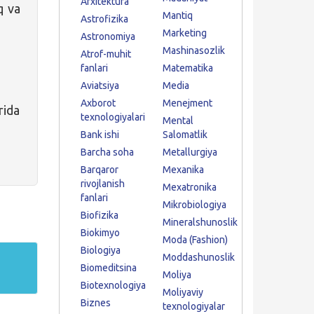
Arxitektura
q va
Mantiq
Astrofizika
Marketing
Astronomiya
Mashinasozlik
Atrof-muhit
fanlari
Matematika
Aviatsiya
Media
Axborot
Menejment
rida
texnologiyalari
Mental
Bank ishi
Salomatlik
Barcha soha
Metallurgiya
Barqaror
Mexanika
rivojlanish
Mexatronika
fanlari
Mikrobiologiya
Biofizika
Mineralshunoslik
Biokimyo
Moda (Fashion)
Biologiya
Moddashunoslik
Biomeditsina
Moliya
Biotexnologiya
Moliyaviy
Biznes
texnologiyalar