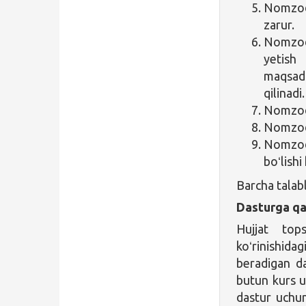
Nomzod 
zarur.
Nomzod
yetish
maqsadl
qilinadi.
Nomzod i
Nomzod 
Nomz
boʻlishi
Barcha talab
Dasturga qa
Hujjat top
koʻrinishida
beradigan da
butun kurs u
dastur uchu