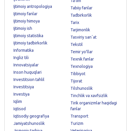
Ta'lim
Ijtimoiy antropologiya
Tabiiy fanlar
Ijtimoiy fanlar
Tadbirkorlik
Ijtimoiy himoya
Tarix
Ijtimoiy ish
Tarjimonlik
Ijtimoiy statistika
Tasviriy sanʼat
Ijtimoiy tadbirkorlik
Tekstil
Informatika
Temir yo'llar
Ingliz tili
Texnik fanlar
Innovatsiyalar
Texnologiya
Inson huquqlari
Tibbiyot
Investitsion tahlil
Tijorat
Investitsiya
Tilshunoslik
Investiya
Tinchlik va xavfsizlik
Iqlim
Tirik organizmlar haqidagi
Iqtisod
fanlar
Iqtisodiy geografiya
Transport
Jamiyatshunoslik
Turizm
Jismoniy tarbiya
Veterinariya