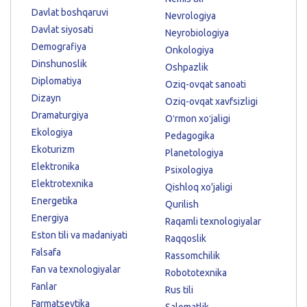
Davlat boshqaruvi
Nevrologiya
Davlat siyosati
Neyrobiologiya
Demografiya
Onkologiya
Dinshunoslik
Oshpazlik
Diplomatiya
Oziq-ovqat sanoati
Dizayn
Oziq-ovqat xavfsizligi
Dramaturgiya
Oʻrmon xoʻjaligi
Ekologiya
Pedagogika
Ekoturizm
Planetologiya
Elektronika
Psixologiya
Elektrotexnika
Qishloq xo'jaligi
Energetika
Qurilish
Energiya
Raqamli texnologiyalar
Eston tili va madaniyati
Raqqoslik
Falsafa
Rassomchilik
Fan va texnologiyalar
Robototexnika
Fanlar
Rus tili
Farmatsevtika
Salomatlik