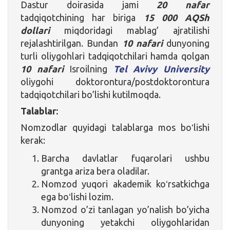
Dastur doirasida jami
20 nafar
tadqiqotchining har biriga
15 000 AQSh
dollari
miqdoridagi mablag’ ajratilishi
rejalashtirilgan. Bundan
10 nafari
dunyoning
turli oliygohlari tadqiqotchilari hamda qolgan
10 nafari
Isroilning
Tel Avivy University
oliygohi doktorontura/postdoktorontura
tadqiqotchilari bo’lishi kutilmoqda.
Talablar:
Nomzodlar quyidagi talablarga mos boʻlishi
kerak:
Barcha davlatlar fuqarolari ushbu
grantga ariza bera oladilar.
Nomzod yuqori akademik koʻrsatkichga
ega boʻlishi lozim.
Nomzod o’zi tanlagan yo’nalish bo’yicha
dunyoning yetakchi oliygohlaridan