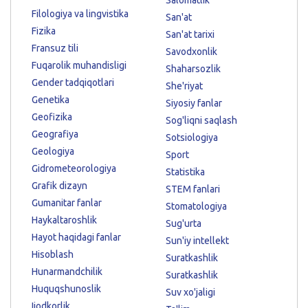
Filologiya va lingvistika
San'at
Fizika
San'at tarixi
Fransuz tili
Savodxonlik
Fuqarolik muhandisligi
Shaharsozlik
Gender tadqiqotlari
She'riyat
Genetika
Siyosiy fanlar
Geofizika
Sog'liqni saqlash
Geografiya
Sotsiologiya
Geologiya
Sport
Gidrometeorologiya
Statistika
Grafik dizayn
STEM fanlari
Gumanitar fanlar
Stomatologiya
Haykaltaroshlik
Sug'urta
Hayot haqidagi fanlar
Sun'iy intellekt
Hisoblash
Suratkashlik
Hunarmandchilik
Suratkashlik
Huquqshunoslik
Suv xo'jaligi
Ijodkorlik