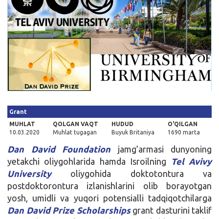
Kirish
Grant
MUHLAT
QOLGAN VAQT
HUDUD
O'QILGAN
10.03.2020
Muhlat tugagan
Buyuk Britaniya
1690 marta
Dan David Foundation
jamg’armasi dunyoning
yetakchi oliygohlarida hamda Isroilning
Tel Avivy
University
oliygohida doktotontura va
postdoktorontura izlanishlarini olib borayotgan
yosh, umidli va yuqori potensialli tadqiqotchilarga
Dan David Prize
Scholarships
grant dasturini taklif