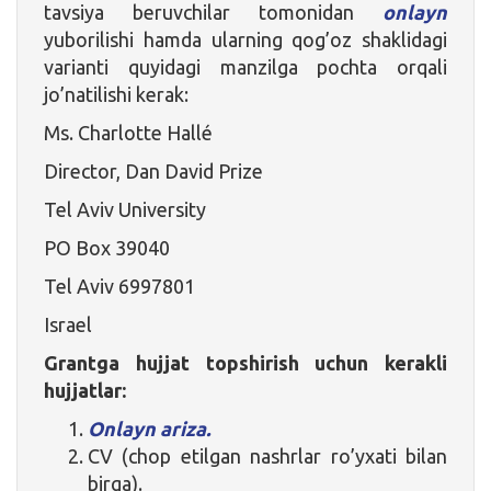
tavsiya beruvchilar tomonidan
onlayn
yuborilishi hamda ularning qog’oz shaklidagi
varianti quyidagi manzilga pochta orqali
jo’natilishi kerak:
Ms. Charlotte Hallé
Director, Dan David Prize
Tel Aviv University
PO Box 39040
Tel Aviv 6997801
Israel
Grantga hujjat topshirish uchun kerakli
hujjatlar:
Onlayn ariza.
CV (chop etilgan nashrlar ro’yxati bilan
birga).