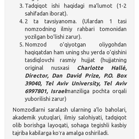
Tadqiqot ishi haqidagi ma’lumot (1-2
sahifadan iborat).
2 ta tavsiyanoma. (Ulardan 1 tasi
nomzodning ilmiy rahbari tomonidan
yozilgan bo’lishi zarur).
Nomzod o’qiyotgan oliygohdan
haqiqatdan ham uning shu yerda o’qishini
tasdiqlovchi rasmiy hujjat (hujjatning
original nusxasi
Charlotte Hallé,
Director, Dan David Prize, P.O. Box
39040, Tel Aviv University, Tel Aviv
6997801, Israel
manziliga pochta orqali
yuborilishi zarur)
Nomzodlarni saralash ularning a’lo baholari,
akademik yutuqlari, ilmiy salohiyati, tadqiqot
olib borishga layoqati, sohaga tegishli kasbiy
tajriba kabilarga koʻra amalga oshiriladi.