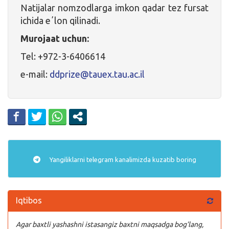
Natijalar nomzodlarga imkon qadar tez fursat
ichida eʼlon qilinadi.
Murojaat uchun:
Tel: +972-3-6406614
e-mail:
ddprize@tauex.tau.ac.il
Yangiliklarni
telegram
kanalimizda kuzatib boring
Iqtibos
Agar baxtli yashashni istasangiz baxtni maqsadga bog’lang,