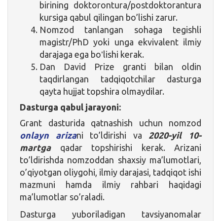
birining doktorontura/postdoktorantura
kursiga qabul qilingan bo’lishi zarur.
Nomzod tanlangan sohaga tegishli
magistr/PhD yoki unga ekvivalent ilmiy
darajaga ega boʻlishi kerak.
Dan David Prize granti bilan oldin
taqdirlangan tadqiqotchilar dasturga
qayta hujjat topshira olmaydilar.
Dasturga qabul jarayoni:
Grant dasturida qatnashish uchun nomzod
onlayn ariza
ni to’ldirishi va
2020-yil 10-
martga
qadar topshirishi kerak. Arizani
to’ldirishda nomzoddan shaxsiy ma’lumotlari,
o’qiyotgan oliygohi, ilmiy darajasi, tadqiqot ishi
mazmuni hamda ilmiy rahbari haqidagi
ma’lumotlar so’raladi.
Dasturga yuboriladigan tavsiyanomalar