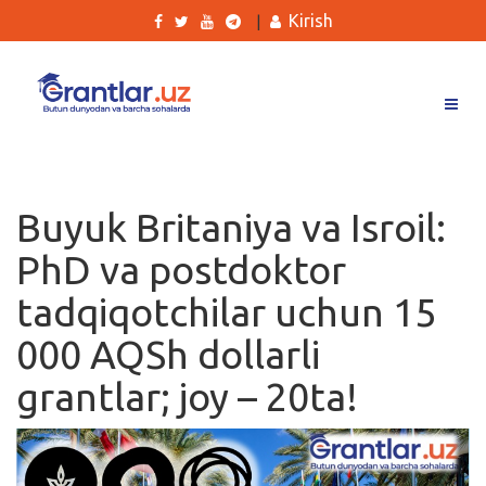
Kirish
|
Grantlar
Tanlovlar
Buyuk Britaniya va Isroil:
Ishlar
PhD va postdoktor
Kurslar
tadqiqotchilar uchun 15
Blog
000 AQSh dollarli
Yana
grantlar; joy – 20ta!
Qidirish