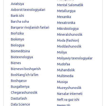
Aviatsiya
Mental Salomatlik
Axborot texnologiyalari
Metallurgiya
Bank ishi
Mexanika
Barcha soha
Mexatronika
Barqaror rivojlanish fanlari
Mikrobiologiya
Biofizika
Mineralshunoslik
Biokimyo
Moda (Fashion)
Biologiya
Moddashunoslik
Biomeditsina
Moliya
Biotexnologiya
Moliyaviy texnologiyalar
Biznes
Mudofaa
Biznesni boshqarish
Muhandislik
Boshlang'ich ta'lim
Multimedia
Boshqaruv
Musiqa
Buxgalteriya
Muzeyshunoslik
Chegarashunoslik
Narsalar interneti
Dasturlash
Neft va gaz ishi
Data Science
Nemis tili