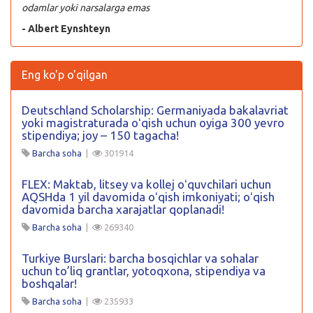
odamlar yoki narsalarga emas
- Albert Eynshteyn
Eng ko'p o'qilgan
Deutschland Scholarship: Germaniyada bakalavriat
yoki magistraturada oʻqish uchun oyiga 300 yevro
stipendiya; joy – 150 tagacha!
Barcha soha
|
301914
FLEX: Maktab, litsey va kollej oʻquvchilari uchun
AQSHda 1 yil davomida oʻqish imkoniyati; oʻqish
davomida barcha xarajatlar qoplanadi!
Barcha soha
|
269340
Turkiye Burslari: barcha bosqichlar va sohalar
uchun to’liq grantlar, yotoqxona, stipendiya va
boshqalar!
Barcha soha
|
235933