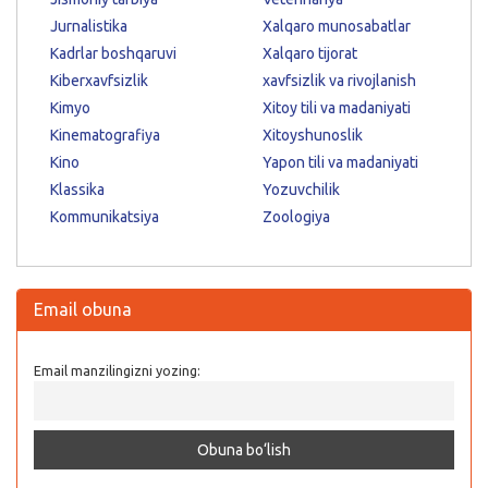
Jurnalistika
Xalqaro munosabatlar
Kadrlar boshqaruvi
Xalqaro tijorat
Kiberxavfsizlik
xavfsizlik va rivojlanish
Kimyo
Xitoy tili va madaniyati
Kinematografiya
Xitoyshunoslik
Kino
Yapon tili va madaniyati
Klassika
Yozuvchilik
Kommunikatsiya
Zoologiya
Email obuna
Email manzilingizni yozing: