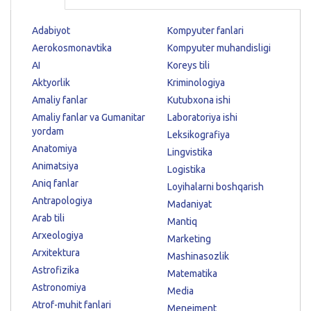
Adabiyot
Kompyuter fanlari
Aerokosmonavtika
Kompyuter muhandisligi
AI
Koreys tili
Aktyorlik
Kriminologiya
Amaliy fanlar
Kutubxona ishi
Amaliy fanlar va Gumanitar
Laboratoriya ishi
yordam
Leksikografiya
Anatomiya
Lingvistika
Animatsiya
Logistika
Aniq fanlar
Loyihalarni boshqarish
Antrapologiya
Madaniyat
Arab tili
Mantiq
Arxeologiya
Marketing
Arxitektura
Mashinasozlik
Astrofizika
Matematika
Astronomiya
Media
Atrof-muhit fanlari
Menejment