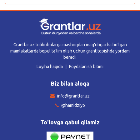
Grantlar.uz tolibi ilmlarga mashriqdan mag’ribgacha bo’lgan
mamlakatlarda bepul ta’lim olish uchun grant topishda yordam
beradi.
Loyiha haqida
Foydalanish bitimi
Biz bilan aloqa
info@grantlar.uz
@hamidziyo
To'lovga qabul qilamiz