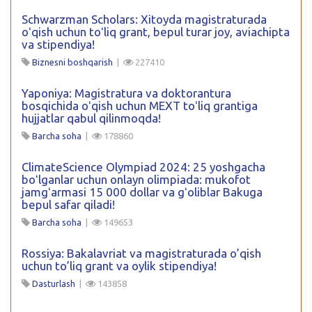
Schwarzman Scholars: Xitoyda magistraturada
oʻqish uchun toʻliq grant, bepul turar joy, aviachipta
va stipendiya!
Biznesni boshqarish
|
227410
Yaponiya: Magistratura va doktorantura
bosqichida oʻqish uchun MEXT toʻliq grantiga
hujjatlar qabul qilinmoqda!
Barcha soha
|
178860
ClimateScience Olympiad 2024: 25 yoshgacha
boʻlganlar uchun onlayn olimpiada: mukofot
jamgʻarmasi 15 000 dollar va gʻoliblar Bakuga
bepul safar qiladi!
Barcha soha
|
149653
Rossiya: Bakalavriat va magistraturada o’qish
uchun to’liq grant va oylik stipendiya!
Dasturlash
|
143858