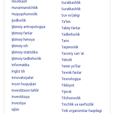
Hisoblash
Suratkashlik
Hunarmandchilik
Suratkashlik
Huquqshunoslik
Suv xo'jaligi
Ijodkorlik
Ta'lim
Ijtimoiy antropologiya
Tabiiy fanlar
Ijtimoiy fanlar
Tadbirkorlik
Ijtimoiy himoya
Tarix
Ijtimoiy ish
Tarjimonlik
Ijtimoiy statistika
Tasviriy sanʼat
Ijtimoiy tadbirkorlik
Tekstil
Informatika
Temir yo'llar
Ingliz tili
Texnik fanlar
Innovatsiyalar
Texnologiya
Inson huquqlari
Tibbiyot
Investitsion tahlil
Tijorat
Investitsiya
Tilshunoslik
Investiya
Tinchlik va xavfsizlik
Iqlim
Tirik organizmlar haqidagi