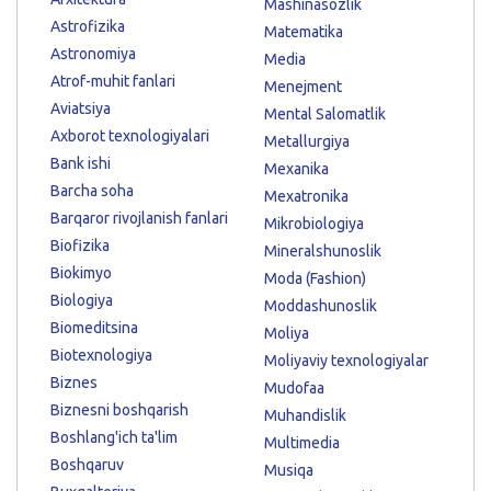
Mashinasozlik
Astrofizika
Matematika
Astronomiya
Media
Atrof-muhit fanlari
Menejment
Aviatsiya
Mental Salomatlik
Axborot texnologiyalari
Metallurgiya
Bank ishi
Mexanika
Barcha soha
Mexatronika
Barqaror rivojlanish fanlari
Mikrobiologiya
Biofizika
Mineralshunoslik
Biokimyo
Moda (Fashion)
Biologiya
Moddashunoslik
Biomeditsina
Moliya
Biotexnologiya
Moliyaviy texnologiyalar
Biznes
Mudofaa
Biznesni boshqarish
Muhandislik
Boshlang'ich ta'lim
Multimedia
Boshqaruv
Musiqa