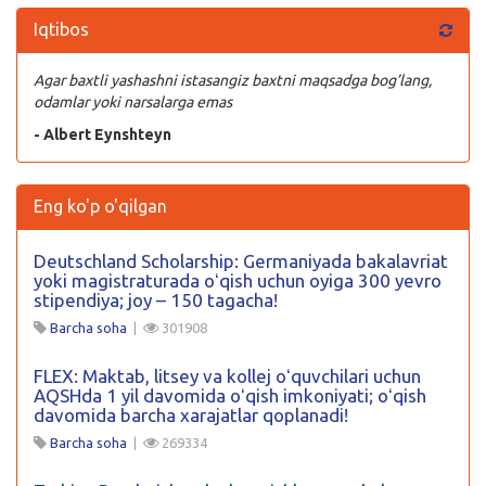
Iqtibos
Agar baxtli yashashni istasangiz baxtni maqsadga bog’lang,
odamlar yoki narsalarga emas
- Albert Eynshteyn
Eng ko'p o'qilgan
Deutschland Scholarship: Germaniyada bakalavriat
yoki magistraturada oʻqish uchun oyiga 300 yevro
stipendiya; joy – 150 tagacha!
Barcha soha
|
301908
FLEX: Maktab, litsey va kollej oʻquvchilari uchun
AQSHda 1 yil davomida oʻqish imkoniyati; oʻqish
davomida barcha xarajatlar qoplanadi!
Barcha soha
|
269334