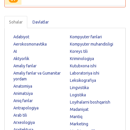
Sohalar
Davlatlar
Adabiyot
Kompyuter fanlari
Aerokosmonavtika
Kompyuter muhandisligi
AI
Koreys tili
Aktyorlik
Kriminologiya
Amaliy fanlar
Kutubxona ishi
Amaliy fanlar va Gumanitar
Laboratoriya ishi
yordam
Leksikografiya
Anatomiya
Lingvistika
Animatsiya
Logistika
Aniq fanlar
Loyihalarni boshqarish
Antrapologiya
Madaniyat
Arab tili
Mantiq
Arxeologiya
Marketing
Arxitektura