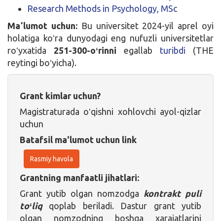
Research Methods in Psychology, MSc
Maʼlumot uchun:
Bu universitet 2024-yil aprel oyi
holatiga koʻra dunyodagi eng nufuzli universitetlar
roʻyxatida
251-300-oʻrinni
egallab
turibdi
(THE
reytingi boʻyicha).
Grant kimlar uchun?
Magistraturada oʻqishni xohlovchi ayol-qizlar
uchun
Batafsil ma'lumot uchun link
Rasmiy havola
Grantning manfaatli jihatlari:
Grant yutib olgan nomzodga
kontrakt puli
toʻliq
qoplab beriladi. Dastur grant yutib
olgan nomzodning boshqa xarajatlarini