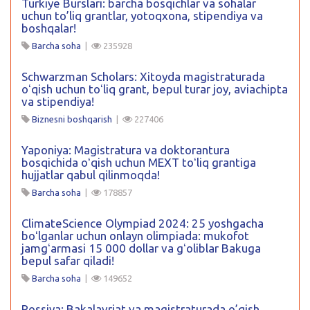
Turkiye Burslari: barcha bosqichlar va sohalar
uchun to’liq grantlar, yotoqxona, stipendiya va
boshqalar!
Barcha soha
|
235928
Schwarzman Scholars: Xitoyda magistraturada
oʻqish uchun toʻliq grant, bepul turar joy, aviachipta
va stipendiya!
Biznesni boshqarish
|
227406
Yaponiya: Magistratura va doktorantura
bosqichida oʻqish uchun MEXT toʻliq grantiga
hujjatlar qabul qilinmoqda!
Barcha soha
|
178857
ClimateScience Olympiad 2024: 25 yoshgacha
boʻlganlar uchun onlayn olimpiada: mukofot
jamgʻarmasi 15 000 dollar va gʻoliblar Bakuga
bepul safar qiladi!
Barcha soha
|
149652
Rossiya: Bakalavriat va magistraturada o’qish