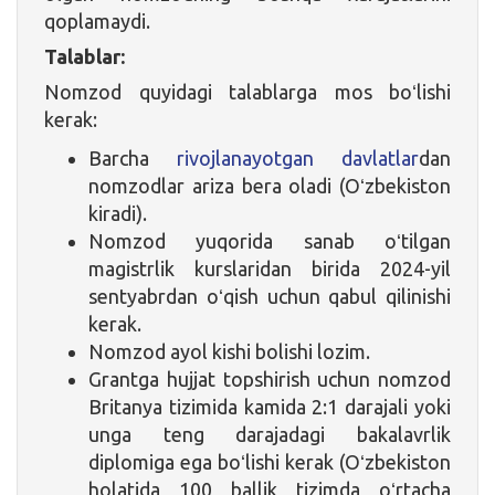
qoplamaydi.
Talablar:
Nomzod quyidagi talablarga mos boʻlishi
kerak:
Barcha
rivojlanayotgan davlatlar
dan
nomzodlar ariza bera oladi (Oʻzbekiston
kiradi).
Nomzod yuqorida sanab oʻtilgan
magistrlik kurslaridan birida 2024-yil
sentyabrdan oʻqish uchun qabul qilinishi
kerak.
Nomzod ayol kishi bolishi lozim.
Grantga hujjat topshirish uchun nomzod
Britanya tizimida kamida 2:1 darajali yoki
unga teng darajadagi bakalavrlik
diplomiga ega boʻlishi kerak (Oʻzbekiston
holatida 100 ballik tizimda oʻrtacha