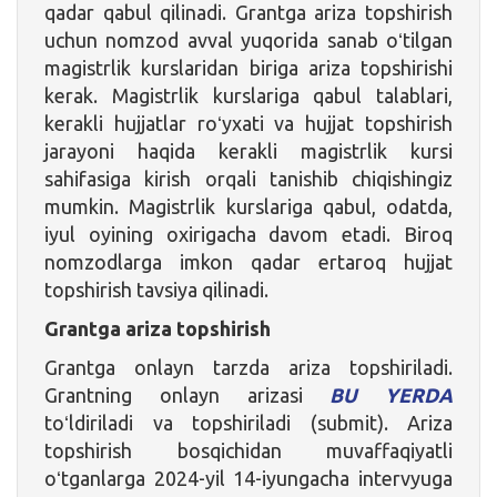
qadar qabul qilinadi. Grantga ariza topshirish
uchun nomzod avval yuqorida sanab oʻtilgan
magistrlik kurslaridan biriga ariza topshirishi
kerak. Magistrlik kurslariga qabul talablari,
kerakli hujjatlar roʻyxati va hujjat topshirish
jarayoni haqida kerakli magistrlik kursi
sahifasiga kirish orqali tanishib chiqishingiz
mumkin. Magistrlik kurslariga qabul, odatda,
iyul oyining oxirigacha davom etadi. Biroq
nomzodlarga imkon qadar ertaroq hujjat
topshirish tavsiya qilinadi.
Grantga ariza topshirish
Grantga onlayn tarzda ariza topshiriladi.
Grantning onlayn arizasi
BU YERDA
toʻldiriladi va topshiriladi (submit). Ariza
topshirish bosqichidan muvaffaqiyatli
oʻtganlarga 2024-yil 14-iyungacha intervyuga