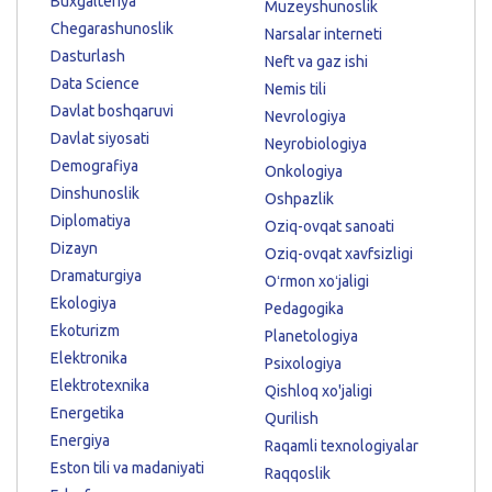
Buxgalteriya
Muzeyshunoslik
Chegarashunoslik
Narsalar interneti
Dasturlash
Neft va gaz ishi
Data Science
Nemis tili
Davlat boshqaruvi
Nevrologiya
Davlat siyosati
Neyrobiologiya
Demografiya
Onkologiya
Dinshunoslik
Oshpazlik
Diplomatiya
Oziq-ovqat sanoati
Dizayn
Oziq-ovqat xavfsizligi
Dramaturgiya
Oʻrmon xoʻjaligi
Ekologiya
Pedagogika
Ekoturizm
Planetologiya
Elektronika
Psixologiya
Elektrotexnika
Qishloq xo'jaligi
Energetika
Qurilish
Energiya
Raqamli texnologiyalar
Eston tili va madaniyati
Raqqoslik