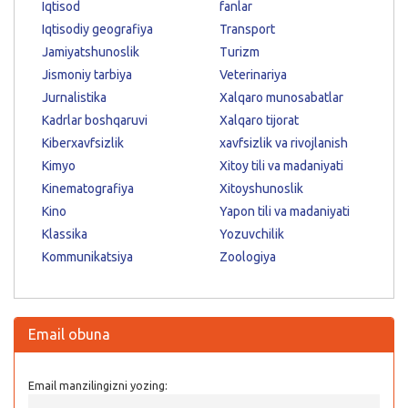
Iqtisod
fanlar
Iqtisodiy geografiya
Transport
Jamiyatshunoslik
Turizm
Jismoniy tarbiya
Veterinariya
Jurnalistika
Xalqaro munosabatlar
Kadrlar boshqaruvi
Xalqaro tijorat
Kiberxavfsizlik
xavfsizlik va rivojlanish
Kimyo
Xitoy tili va madaniyati
Kinematografiya
Xitoyshunoslik
Kino
Yapon tili va madaniyati
Klassika
Yozuvchilik
Kommunikatsiya
Zoologiya
Email obuna
Email manzilingizni yozing: