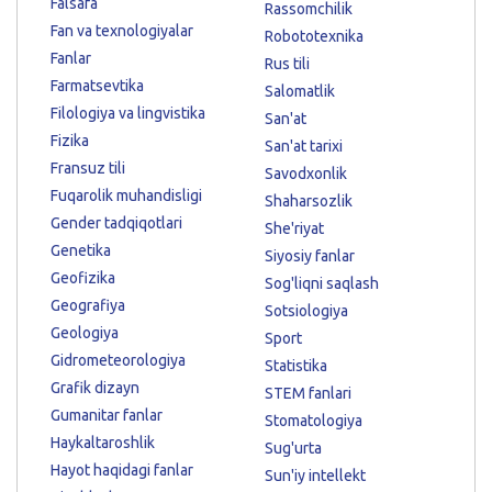
Falsafa
Rassomchilik
Fan va texnologiyalar
Robototexnika
Fanlar
Rus tili
Farmatsevtika
Salomatlik
Filologiya va lingvistika
San'at
Fizika
San'at tarixi
Fransuz tili
Savodxonlik
Fuqarolik muhandisligi
Shaharsozlik
Gender tadqiqotlari
She'riyat
Genetika
Siyosiy fanlar
Geofizika
Sog'liqni saqlash
Geografiya
Sotsiologiya
Geologiya
Sport
Gidrometeorologiya
Statistika
Grafik dizayn
STEM fanlari
Gumanitar fanlar
Stomatologiya
Haykaltaroshlik
Sug'urta
Hayot haqidagi fanlar
Sun'iy intellekt