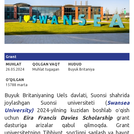
Kirish
Grant
MUHLAT
QOLGAN VAQT
HUDUD
26.05.2024
Muhlat tugagan
Buyuk Britaniya
O'QILGAN
15788 marta
Buyuk Britaniyaning Uels davlati, Suonsi shahrida
joylashgan Suonsi universiteti (
Swansea
University)
2024-yilning kuzidan boshlab oʻqish
uchun
Eira Francis Davies Scholarship
grant
dasturiga arizalar qabul qilmoqda. Grant
universitetning Tibbiyot, sogʻliqni saqlash va hayot