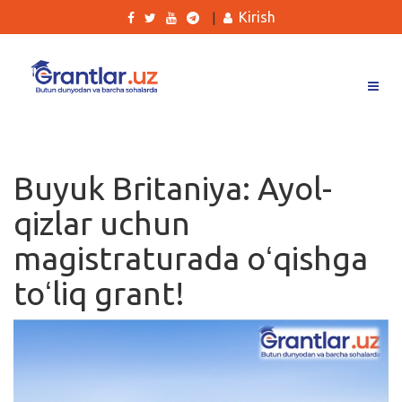
Kirish
|
Grantlar
Tanlovlar
Buyuk Britaniya: Ayol-
Ishlar
qizlar uchun
Kurslar
magistraturada oʻqishga
Blog
toʻliq grant!
Yana
Qidirish