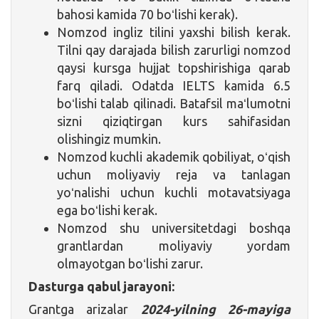
bahosi kamida 70 boʻlishi kerak).
Nomzod ingliz tilini yaxshi bilish kerak.
Tilni qay darajada bilish zarurligi nomzod
qaysi kursga hujjat topshirishiga qarab
farq qiladi. Odatda IELTS kamida 6.5
boʻlishi talab qilinadi. Batafsil maʻlumotni
sizni qiziqtirgan kurs sahifasidan
olishingiz mumkin.
Nomzod kuchli akademik qobiliyat, oʻqish
uchun moliyaviy reja va tanlagan
yoʻnalishi uchun kuchli motavatsiyaga
ega boʻlishi kerak.
Nomzod shu universitetdagi boshqa
grantlardan moliyaviy yordam
olmayotgan boʻlishi zarur.
Dasturga qabul jarayoni:
Grantga arizalar
2024-yilning 26-mayiga