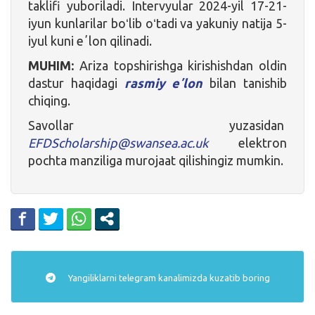
taklifi yuboriladi. Intervyular 2024-yil 17-21-
iyun kunlarilar boʻlib oʻtadi va yakuniy natija 5-
iyul kuni eʼlon qilinadi.
MUHIM:
Ariza topshirishga kirishishdan oldin
dastur haqidagi
rasmiy eʼlon
bilan tanishib
chiqing.
Savollar yuzasidan
EFDScholarship@swansea.ac.uk
elektron
pochta manziliga murojaat qilishingiz mumkin.
Yangiliklarni
telegram
kanalimizda kuzatib boring