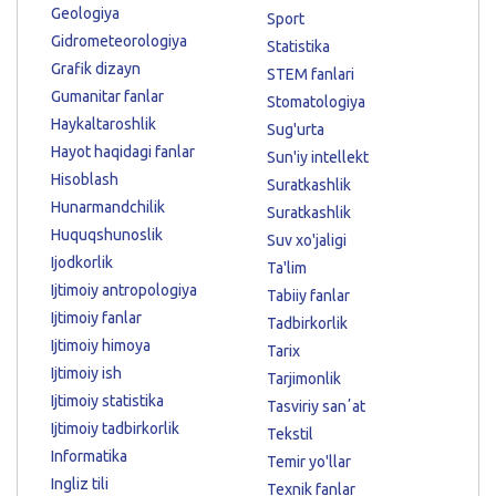
Geologiya
Sport
Gidrometeorologiya
Statistika
Grafik dizayn
STEM fanlari
Gumanitar fanlar
Stomatologiya
Haykaltaroshlik
Sug'urta
Hayot haqidagi fanlar
Sun'iy intellekt
Hisoblash
Suratkashlik
Hunarmandchilik
Suratkashlik
Huquqshunoslik
Suv xo'jaligi
Ijodkorlik
Ta'lim
Ijtimoiy antropologiya
Tabiiy fanlar
Ijtimoiy fanlar
Tadbirkorlik
Ijtimoiy himoya
Tarix
Ijtimoiy ish
Tarjimonlik
Ijtimoiy statistika
Tasviriy sanʼat
Ijtimoiy tadbirkorlik
Tekstil
Informatika
Temir yo'llar
Ingliz tili
Texnik fanlar