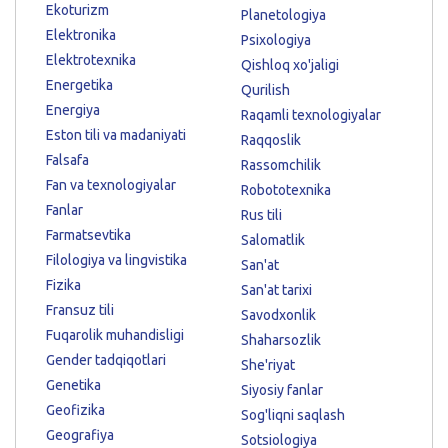
Ekoturizm
Planetologiya
Elektronika
Psixologiya
Elektrotexnika
Qishloq xo'jaligi
Energetika
Qurilish
Energiya
Raqamli texnologiyalar
Eston tili va madaniyati
Raqqoslik
Falsafa
Rassomchilik
Fan va texnologiyalar
Robototexnika
Fanlar
Rus tili
Farmatsevtika
Salomatlik
Filologiya va lingvistika
San'at
Fizika
San'at tarixi
Fransuz tili
Savodxonlik
Fuqarolik muhandisligi
Shaharsozlik
Gender tadqiqotlari
She'riyat
Genetika
Siyosiy fanlar
Geofizika
Sog'liqni saqlash
Geografiya
Sotsiologiya