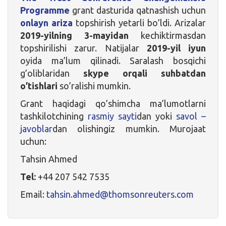
Programme
grant dasturida qatnashish uchun
onlayn ariza
topshirish yetarli bo’ldi. Arizalar
2019-yilning 3-mayidan
kechiktirmasdan
topshirilishi zarur. Natijalar
2019-yil iyun
oyida ma’lum qilinadi. Saralash bosqichi
g’oliblaridan
skype orqali suhbatdan
o’tishlari
so’ralishi mumkin.
Grant haqidagi qo’shimcha ma’lumotlarni
tashkilotchining
rasmiy sayti
dan yoki
savol –
javoblar
dan olishingiz mumkin. Murojaat
uchun:
Tahsin Ahmed
Tel:
+44 207 542 7535
Email:
tahsin.ahmed@thomsonreuters.com