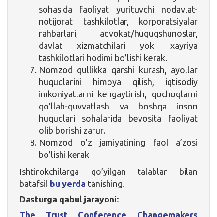
sohasida faoliyat yurituvchi nodavlat-
notijorat tashkilotlar, korporatsiyalar
rahbarlari, advokat/huquqshunoslar,
davlat xizmatchilari yoki xayriya
tashkilotlari hodimi bo’lishi kerak.
Nomzod qullikka qarshi kurash, ayollar
huquqlarini himoya qilish, iqtisodiy
imkoniyatlarni kengaytirish, qochoqlarni
qo’llab-quvvatlash va boshqa inson
huquqlari sohalarida bevosita faoliyat
olib borishi zarur.
Nomzod o’z jamiyatining faol a’zosi
bo’lishi kerak
Ishtirokchilarga qo’yilgan talablar bilan
batafsil
bu yerda
tanishing.
Dasturga qabul jarayoni:
The Trust Conference Changemakers