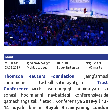
Kirish
Grant
MUHLAT
QOLGAN VAQT
HUDUD
O'QILGAN
03.05.2019
Muhlat tugagan
Buyuk Britaniya
4167 marta
Thomson Reuters Foundation
jamg’armasi
tomonidan tashkillashtirilayotgan
Trust
Conference
barcha inson huquqlarini himoya qilish
sohasi hodimlarini navbatdagi konferensiyasida
qatnashishga taklif etadi. Konferensiya
2019-yil 13-
14 noyabr
kunlari
Buyuk Britaniyaning London