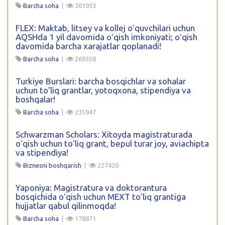
Barcha soha
|
301933
FLEX: Maktab, litsey va kollej oʻquvchilari uchun
AQSHda 1 yil davomida oʻqish imkoniyati; oʻqish
davomida barcha xarajatlar qoplanadi!
Barcha soha
|
269358
Turkiye Burslari: barcha bosqichlar va sohalar
uchun to’liq grantlar, yotoqxona, stipendiya va
boshqalar!
Barcha soha
|
235947
Schwarzman Scholars: Xitoyda magistraturada
oʻqish uchun toʻliq grant, bepul turar joy, aviachipta
va stipendiya!
Biznesni boshqarish
|
227420
Yaponiya: Magistratura va doktorantura
bosqichida oʻqish uchun MEXT toʻliq grantiga
hujjatlar qabul qilinmoqda!
Barcha soha
|
178871