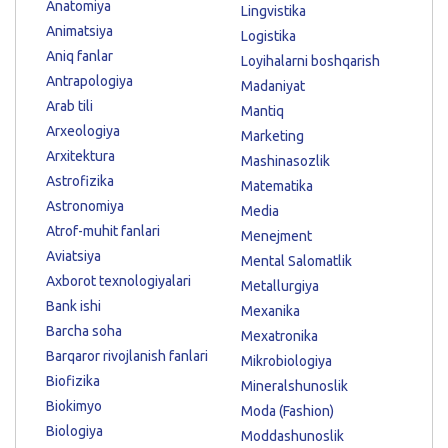
Anatomiya
Lingvistika
Animatsiya
Logistika
Aniq fanlar
Loyihalarni boshqarish
Antrapologiya
Madaniyat
Arab tili
Mantiq
Arxeologiya
Marketing
Arxitektura
Mashinasozlik
Astrofizika
Matematika
Astronomiya
Media
Atrof-muhit fanlari
Menejment
Aviatsiya
Mental Salomatlik
Axborot texnologiyalari
Metallurgiya
Bank ishi
Mexanika
Barcha soha
Mexatronika
Barqaror rivojlanish fanlari
Mikrobiologiya
Biofizika
Mineralshunoslik
Biokimyo
Moda (Fashion)
Biologiya
Moddashunoslik