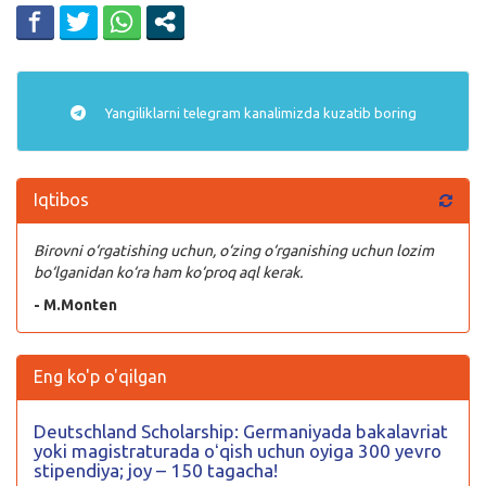
Yangiliklarni
telegram
kanalimizda kuzatib boring
Iqtibos
Birovni o‘rgatishing uchun, o‘zing o‘rganishing uchun lozim
bo‘lganidan ko‘ra ham ko‘proq aql kerak.
- M.Monten
Eng ko'p o'qilgan
Deutschland Scholarship: Germaniyada bakalavriat
yoki magistraturada oʻqish uchun oyiga 300 yevro
stipendiya; joy – 150 tagacha!