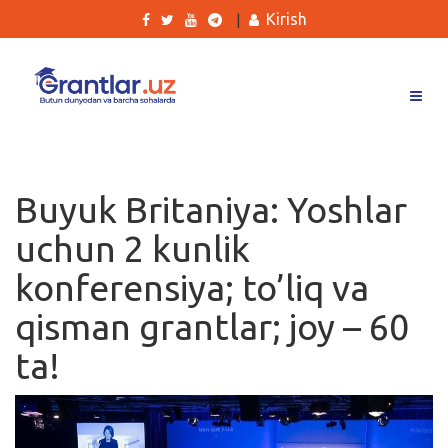
Kirish
|
Grantlar
Tanlovlar
Buyuk Britaniya: Yoshlar
Ishlar
uchun 2 kunlik
Kurslar
konferensiya; to’liq va
Blog
qisman grantlar; joy – 60
Yana
ta!
Qidirish