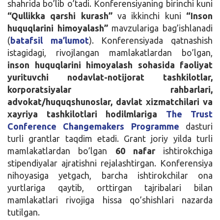
shahrida bo’lib o’tadi. Konferensiyaning birinchi kuni
“Qullikka qarshi kurash”
va ikkinchi kuni
“Inson
huquqlarini himoyalash”
mavzulariga bag’ishlanadi
(
batafsil ma’lumot
). Konferensiyada qatnashish
istagidagi, rivojlangan mamlakatlardan bo’lgan,
inson huquqlarini himoyalash sohasida faoliyat
yurituvchi nodavlat-notijorat tashkilotlar,
korporatsiyalar rahbarlari,
advokat/huquqshunoslar, davlat xizmatchilari va
xayriya tashkilotlari hodilmlariga
The Trust
Conference Changemakers Programme
dasturi
turli grantlar taqdim etadi. Grant joriy yilda turli
mamlakatlardan bo’lgan
60 nafar
ishtirokchiga
stipendiyalar ajratishni rejalashtirgan. Konferensiya
nihoyasiga yetgach, barcha ishtirokchilar ona
yurtlariga qaytib, orttirgan tajribalari bilan
mamlakatlari rivojiga hissa qo’shishlari nazarda
tutilgan.