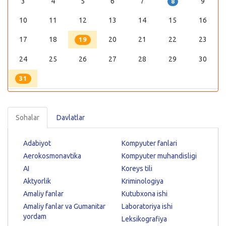
3
4
5
6
7
9
8
10
11
12
13
14
15
16
17
18
20
21
22
23
19
24
25
26
27
28
29
30
31
Sohalar
Davlatlar
Adabiyot
Kompyuter fanlari
Aerokosmonavtika
Kompyuter muhandisligi
AI
Koreys tili
Aktyorlik
Kriminologiya
Amaliy fanlar
Kutubxona ishi
Amaliy fanlar va Gumanitar
Laboratoriya ishi
yordam
Leksikografiya