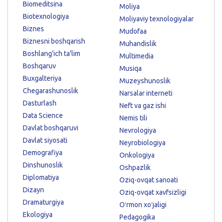
Biomeditsina
Moliya
Biotexnologiya
Moliyaviy texnologiyalar
Biznes
Mudofaa
Biznesni boshqarish
Muhandislik
Boshlang'ich ta'lim
Multimedia
Boshqaruv
Musiqa
Buxgalteriya
Muzeyshunoslik
Chegarashunoslik
Narsalar interneti
Dasturlash
Neft va gaz ishi
Data Science
Nemis tili
Davlat boshqaruvi
Nevrologiya
Davlat siyosati
Neyrobiologiya
Demografiya
Onkologiya
Dinshunoslik
Oshpazlik
Diplomatiya
Oziq-ovqat sanoati
Dizayn
Oziq-ovqat xavfsizligi
Dramaturgiya
Oʻrmon xoʻjaligi
Ekologiya
Pedagogika