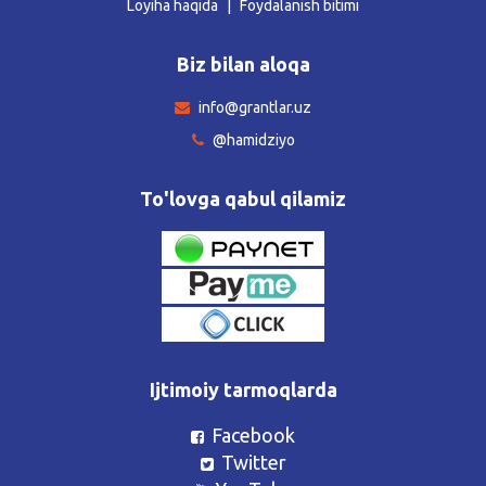
Loyiha haqida
Foydalanish bitimi
Biz bilan aloqa
info@grantlar.uz
@hamidziyo
To'lovga qabul qilamiz
Ijtimoiy tarmoqlarda
Facebook
Twitter