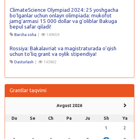
ClimateScience Olympiad 2024: 25 yoshgacha
boʻlganlar uchun onlayn olimpiada: mukofot
jamgʻarmasi 15 000 dollar va gʻoliblar Bakuga
bepul safar qiladi!
Barcha soha
|
149659
Rossiya: Bakalavriat va magistraturada o’qish
uchun to’liq grant va oylik stipendiya!
Dasturlash
|
143862
Grantlar taqvimi
Avgust 2026
Du
Se
Ch
Pa
Ju
Sh
Ya
1
2