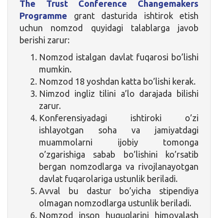
The Trust Conference Changemakers
Programme
grant dasturida ishtirok etish
uchun nomzod quyidagi talablarga javob
berishi zarur:
Nomzod istalgan davlat fuqarosi bo’lishi
mumkin.
Nomzod 18 yoshdan katta bo’lishi kerak.
Nimzod ingliz tilini a’lo darajada bilishi
zarur.
Konferensiyadagi ishtiroki o’zi
ishlayotgan soha va jamiyatdagi
muammolarni ijobiy tomonga
o’zgarishiga sabab bo’lishini ko’rsatib
bergan nomzodlarga va rivojlanayotgan
davlat fuqarolariga ustunlik beriladi.
Avval bu dastur bo’yicha stipendiya
olmagan nomzodlarga ustunlik beriladi.
Nomzod inson huquqlarini himoyalash