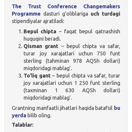
The Trust Conference Changemakers
Programme
dasturi g’oliblariga
uch turdagi
stipendiyalar ajratiladi:
Bepul chipta
– faqat bepul qatnashish
huquqini beradi.
Qisman grant
– bepul chipta va safar,
turar joy xarajatlari uchun 750 funt
sterling (tahminan 978 AQSh dollari)
miqdoridagi mablag’.
To’liq gant
– bepul chipta va safar, turar
joy xarajatlari uchun 1 250 funt sterling
(taxminan 1 630 AQSh dollari)
miqdoridagi mablag’.
Grantning manfaatli jihatlari haqida batafsil
bu
yerda
bilib oling.
Talablar: