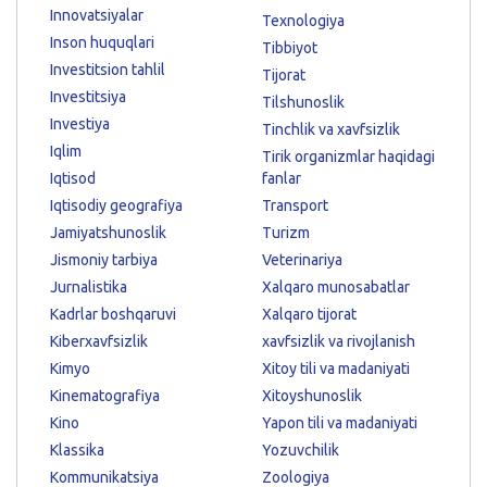
Innovatsiyalar
Texnologiya
Inson huquqlari
Tibbiyot
Investitsion tahlil
Tijorat
Investitsiya
Tilshunoslik
Investiya
Tinchlik va xavfsizlik
Iqlim
Tirik organizmlar haqidagi
Iqtisod
fanlar
Iqtisodiy geografiya
Transport
Jamiyatshunoslik
Turizm
Jismoniy tarbiya
Veterinariya
Jurnalistika
Xalqaro munosabatlar
Kadrlar boshqaruvi
Xalqaro tijorat
Kiberxavfsizlik
xavfsizlik va rivojlanish
Kimyo
Xitoy tili va madaniyati
Kinematografiya
Xitoyshunoslik
Kino
Yapon tili va madaniyati
Klassika
Yozuvchilik
Kommunikatsiya
Zoologiya