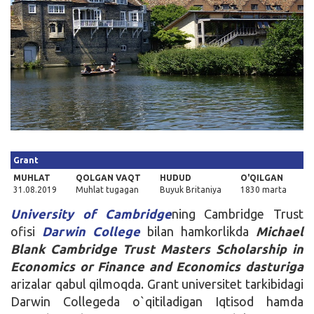
Kirish
Grant
MUHLAT
QOLGAN VAQT
HUDUD
O'QILGAN
31.08.2019
Muhlat tugagan
Buyuk Britaniya
1830 marta
University of Cambridge
ning Cambridge Trust
ofisi
Darwin College
bilan hamkorlikda
Michael
Blank Cambridge Trust Masters Scholarship in
Economics or Finance and Economics
dasturiga
arizalar qabul qilmoqda. Grant universitet tarkibidagi
Darwin Collegeda o`qitiladigan Iqtisod hamda