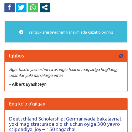
Yangiliklarni
telegram
kanalimizda kuzatib boring
Iqtibos
Agar baxtli yashashni istasangiz baxtni maqsadga bog’lang,
odamlar yoki narsalarga emas
- Albert Eynshteyn
Eng ko'p o'qilgan
Deutschland Scholarship: Germaniyada bakalavriat
yoki magistraturada oʻqish uchun oyiga 300 yevro
stipendiya; joy – 150 tagacha!