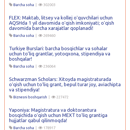
Barcha soha
|
302003
FLEX: Maktab, litsey va kollej oʻquvchilari uchun
AQSHda 1 yil davomida oʻqish imkoniyati; oʻqish
davomida barcha xarajatlar qoplanadi!
Barcha soha
|
269460
Turkiye Burslari: barcha bosqichlar va sohalar
uchun to’liq grantlar, yotoqxona, stipendiya va
boshqalar!
Barcha soha
|
236064
Schwarzman Scholars: Xitoyda magistraturada
oʻqish uchun toʻliq grant, bepul turar joy, aviachipta
va stipendiya!
Biznesni boshqarish
|
227472
Yaponiya: Magistratura va doktorantura
bosqichida oʻqish uchun MEXT toʻliq grantiga
hujjatlar qabul qilinmoqda!
Barcha soha
|
178917