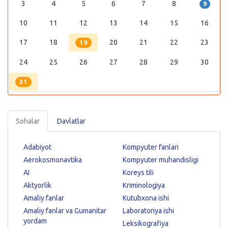
3
4
5
6
7
8
9
10
11
12
13
14
15
16
17
18
20
21
22
23
19
24
25
26
27
28
29
30
31
Sohalar
Davlatlar
Adabiyot
Kompyuter fanlari
Aerokosmonavtika
Kompyuter muhandisligi
AI
Koreys tili
Aktyorlik
Kriminologiya
Amaliy fanlar
Kutubxona ishi
Amaliy fanlar va Gumanitar
Laboratoriya ishi
yordam
Leksikografiya