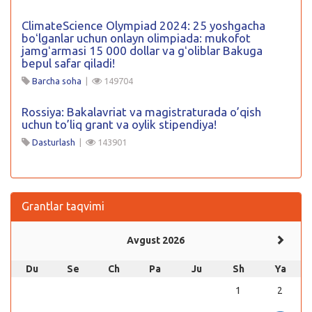
ClimateScience Olympiad 2024: 25 yoshgacha
boʻlganlar uchun onlayn olimpiada: mukofot
jamgʻarmasi 15 000 dollar va gʻoliblar Bakuga
bepul safar qiladi!
Barcha soha
|
149704
Rossiya: Bakalavriat va magistraturada o’qish
uchun to’liq grant va oylik stipendiya!
Dasturlash
|
143901
Grantlar taqvimi
Avgust 2026
Du
Se
Ch
Pa
Ju
Sh
Ya
1
2