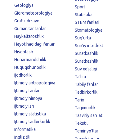
Geologiya
Sport
Gidrometeorologiya
Statistika
Grafik dizayn
STEM fanlari
Gumanitar fanlar
Stomatologiya
Haykaltaroshlik
Sug'urta
Hayot haqidagi fanlar
Sun'iy intellekt
Hisoblash
Suratkashlik
Hunarmandchilik
Suratkashlik
Huquqshunoslik
Suv xo'jaligi
Ijodkorlik
Ta'lim
Ijtimoiy antropologiya
Tabiiy fanlar
Ijtimoiy fanlar
Tadbirkorlik
Ijtimoiy himoya
Tarix
Ijtimoiy ish
Tarjimonlik
Ijtimoiy statistika
Tasviriy sanʼat
Ijtimoiy tadbirkorlik
Tekstil
Informatika
Temir yo'llar
Ingliz tili
Texnik fanlar