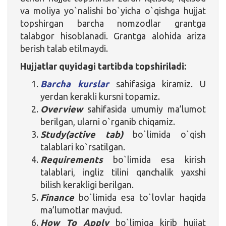
va moliya yo`nalishi bo`yicha o`qishga hujjat
topshirgan barcha nomzodlar grantga
talabgor hisoblanadi. Grantga alohida ariza
berish talab etilmaydi.
Hujjatlar quyidagi tartibda topshiriladi:
Barcha kurslar
sahifasiga kiramiz. U
yerdan kerakli kursni topamiz.
Overview
sahifasida umumiy ma’lumot
berilgan, ularni o`rganib chiqamiz.
Study(active tab)
bo`limida o`qish
talablari ko`rsatilgan.
Requirements
bo`limida esa kirish
talablari, ingliz tilini qanchalik yaxshi
bilish kerakligi berilgan.
Finance
bo`limida esa to`lovlar haqida
ma’lumotlar mavjud.
How To Apply
bo`limiga kirib hujjat