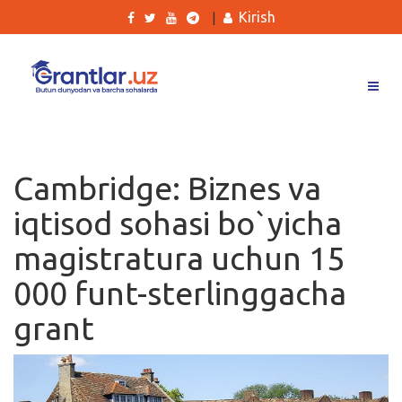
Kirish
|
Grantlar
Tanlovlar
Cambridge: Biznes va
Ishlar
iqtisod sohasi bo`yicha
Kurslar
magistratura uchun 15
Blog
000 funt-sterlinggacha
Yana
grant
Qidirish