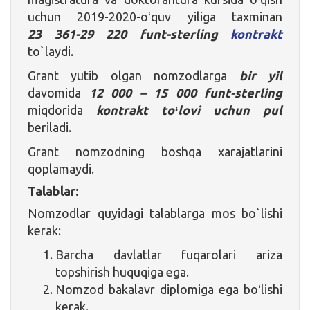
uchun 2019-2020-oʻquv yiliga taxminan
23 361-29 220 funt-sterling
kontrakt
to`laydi.
Grant yutib olgan nomzodlarga
bir yil
davomida
12 000 – 15 000 funt-sterling
miqdorida
kontrakt toʻlovi uchun pul
beriladi.
Grant nomzodning boshqa xarajatlarini
qoplamaydi.
Talablar:
Nomzodlar quyidagi talablarga mos bo`lishi
kerak:
Barcha davlatlar fuqarolari ariza
topshirish huquqiga ega.
Nomzod bakalavr diplomiga ega boʻlishi
kerak.