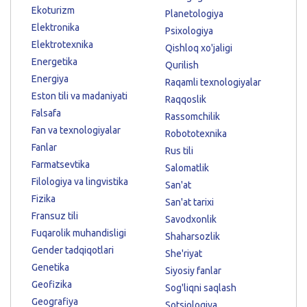
Ekoturizm
Planetologiya
Elektronika
Psixologiya
Elektrotexnika
Qishloq xo'jaligi
Energetika
Qurilish
Energiya
Raqamli texnologiyalar
Eston tili va madaniyati
Raqqoslik
Falsafa
Rassomchilik
Fan va texnologiyalar
Robototexnika
Fanlar
Rus tili
Farmatsevtika
Salomatlik
Filologiya va lingvistika
San'at
Fizika
San'at tarixi
Fransuz tili
Savodxonlik
Fuqarolik muhandisligi
Shaharsozlik
Gender tadqiqotlari
She'riyat
Genetika
Siyosiy fanlar
Geofizika
Sog'liqni saqlash
Geografiya
Sotsiologiya