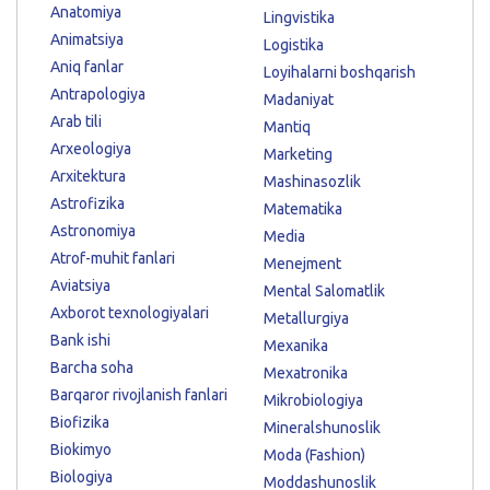
Anatomiya
Lingvistika
Animatsiya
Logistika
Aniq fanlar
Loyihalarni boshqarish
Antrapologiya
Madaniyat
Arab tili
Mantiq
Arxeologiya
Marketing
Arxitektura
Mashinasozlik
Astrofizika
Matematika
Astronomiya
Media
Atrof-muhit fanlari
Menejment
Aviatsiya
Mental Salomatlik
Axborot texnologiyalari
Metallurgiya
Bank ishi
Mexanika
Barcha soha
Mexatronika
Barqaror rivojlanish fanlari
Mikrobiologiya
Biofizika
Mineralshunoslik
Biokimyo
Moda (Fashion)
Biologiya
Moddashunoslik