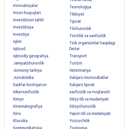
Innovatsiyalar
Texnologiya
Inson huquqlari
Tibbiyot
Investitsion tahlil
Tijorat
Investitsiya
Tilshunoslik
Investiya
Tinchlik va xavfsizlik
Iqlim
Tirik organizmlar haqidagi
Iqtisod
fanlar
Iqtisodiy geografiya
Transport
Jamiyatshunoslik
Turizm
Jismoniy tarbiya
Veterinariya
Jurnalistika
Xalqaro munosabatlar
Kadrlar boshqaruvi
Xalqaro tijorat
Kiberxavfsizlik
xavfsizlik va rivojlanish
Kimyo
Xitoy tili va madaniyati
Kinematografiya
Xitoyshunoslik
Kino
Yapon tili va madaniyati
Klassika
Yozuvchilik
Kommunikatsiya
Zoologiya