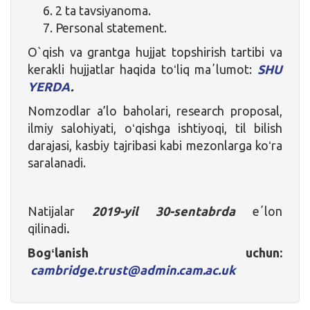
2 ta tavsiyanoma.
Personal statement.
O`qish va grantga hujjat topshirish tartibi va
kerakli hujjatlar haqida toʻliq maʼlumot:
SHU
YERDA
.
Nomzodlar a’lo baholari, research proposal,
ilmiy salohiyati, oʻqishga ishtiyoqi, til bilish
darajasi, kasbiy tajribasi kabi mezonlarga koʻra
saralanadi.
Natijalar
2019-yil 30-sentabrda
eʼlon
qilinadi
.
Bogʻlanish uchun:
cambridge.trust@admin.cam.ac.uk