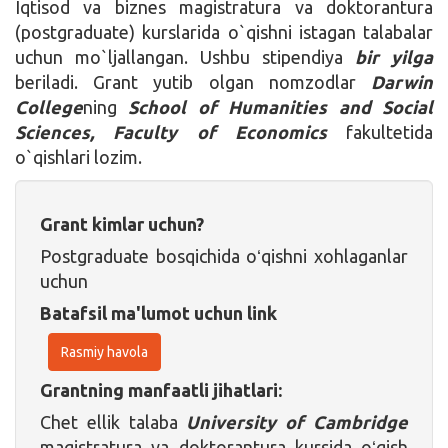
Iqtisod va biznes magistratura va doktorantura
(postgraduate) kurslarida o`qishni istagan talabalar
uchun mo`ljallangan. Ushbu stipendiya
bir yilga
beriladi. Grant yutib olgan nomzodlar
Darwin
College
ning
School of Humanities and Social
Sciences, Faculty of Economics
fakultetida
o`qishlari lozim.
Grant kimlar uchun?
Postgraduate bosqichida oʻqishni xohlaganlar
uchun
Batafsil ma'lumot uchun link
Rasmiy havola
Grantning manfaatli jihatlari:
Chet ellik talaba
University of Cambridge
magistratura va doktorantura kursida oʻqish