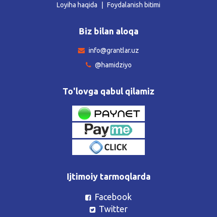
Loyiha haqida
Foydalanish bitimi
Biz bilan aloqa
info@grantlar.uz
@hamidziyo
To'lovga qabul qilamiz
Ijtimoiy tarmoqlarda
Facebook
Twitter