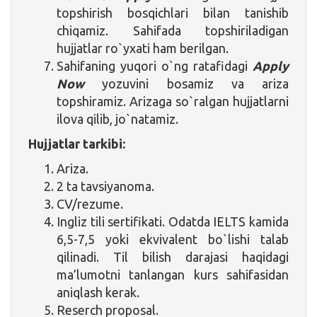
topshirish bosqichlari bilan tanishib
chiqamiz. Sahifada topshiriladigan
hujjatlar ro`yxati ham berilgan.
Sahifaning yuqori o`ng ratafidagi
Apply
Now
yozuvini bosamiz va ariza
topshiramiz. Arizaga so`ralgan hujjatlarni
ilova qilib, jo`natamiz.
Hujjatlar tarkibi:
Ariza.
2 ta tavsiyanoma.
CV/rezume.
Ingliz tili sertifikati. Odatda IELTS kamida
6,5-7,5 yoki ekvivalent bo`lishi talab
qilinadi. Til bilish darajasi haqidagi
ma’lumotni tanlangan kurs sahifasidan
aniqlash kerak.
Reserch proposal.