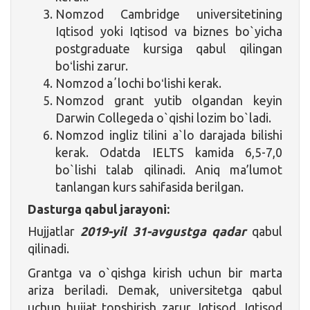
Nomzod Cambridge universitetining
Iqtisod yoki Iqtisod va biznes bo`yicha
postgraduate kursiga qabul qilingan
boʻlishi zarur.
Nomzod aʼlochi boʻlishi kerak.
Nomzod grant yutib olgandan keyin
Darwin Collegeda o`qishi lozim bo`ladi.
Nomzod ingliz tilini a`lo darajada bilishi
kerak. Odatda IELTS kamida 6,5-7,0
bo`lishi talab qilinadi. Aniq ma’lumot
tanlangan kurs sahifasida berilgan.
Dasturga qabul jarayoni:
Hujjatlar
2019-yil 31-avgustga qadar
qabul
qilinadi.
Grantga va o`qishga kirish uchun bir marta
ariza beriladi. Demak, universitetga qabul
uchun hujjat topshirish zarur. Iqtisod, Iqtisod