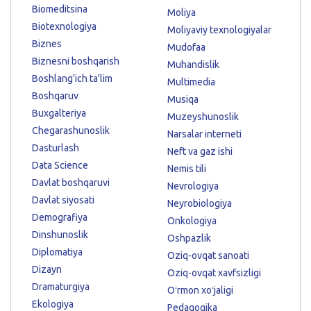
Biomeditsina
Moliya
Biotexnologiya
Moliyaviy texnologiyalar
Biznes
Mudofaa
Biznesni boshqarish
Muhandislik
Boshlang'ich ta'lim
Multimedia
Boshqaruv
Musiqa
Buxgalteriya
Muzeyshunoslik
Chegarashunoslik
Narsalar interneti
Dasturlash
Neft va gaz ishi
Data Science
Nemis tili
Davlat boshqaruvi
Nevrologiya
Davlat siyosati
Neyrobiologiya
Demografiya
Onkologiya
Dinshunoslik
Oshpazlik
Diplomatiya
Oziq-ovqat sanoati
Dizayn
Oziq-ovqat xavfsizligi
Dramaturgiya
Oʻrmon xoʻjaligi
Ekologiya
Pedagogika