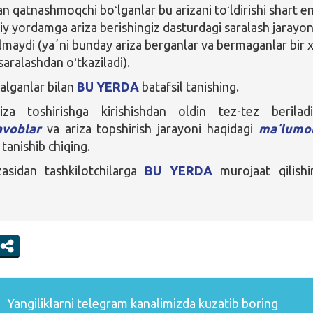
an qatnashmoqchi boʻlganlar bu arizani toʻldirishi shart e
iy yordamga ariza berishingiz dasturdagi saralash jarayo
ilmaydi (yaʼni bunday ariza berganlar va bermaganlar bir x
saralashdan oʻtkaziladi).
alganlar bilan
BU YERDA
batafsil tanishing.
za toshirishga kirishishdan oldin tez-tez berilad
avoblar
va ariza topshirish jarayoni haqidagi
maʼlumot
 tanishib chiqing.
zasidan tashkilotchilarga
BU YERDA
murojaat qilishi
Yangiliklarni
telegram
kanalimizda kuzatib boring