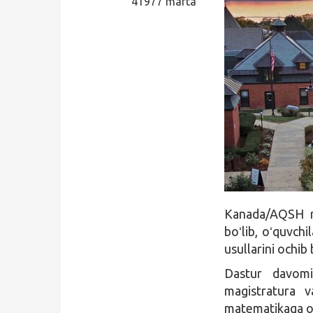
41977 marta
Qidirish
Kirish
Kanada/AQSH 
boʻlib, oʻquvchi
usullarini ochib
Dastur davomid
magistratura v
matematikaga oid