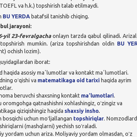
TOEFL va h.k.) topshirish talab etilmaydi.
an
BU YERDA
batafsil tanishib chiqing.
bul jarayoni:
6-yil 23-fevralgacha
onlayn tarzda qabul qilinadi. Arizal
topshirish mumkin. (ariza topshirishdan oldin
BU YE
nt) ochish lozim).
quyidagilardan iborat:
haqida asosiy maʼlumotlar va kontakt maʼlumotlari.
ning oʻqishi va
matematikaga oid tarixi
haqida ayrim
tlar.
noma beruvchi shaxsning kontakt
maʼlumotlari
.
 oromgohga qatnashishni xohlashingiz, oʻzingiz va
ikaga qiziqishingiz haqida
shaxsiy insho
.
h bosqichi uchun moʻljallangan
topshiriqlar
. Nomzodlar
hiriqlarni (mashqlarni) yechish soʻraladi.
iy yordam uchun ariza. Moliyaviy yordam olmasdan, oʻz