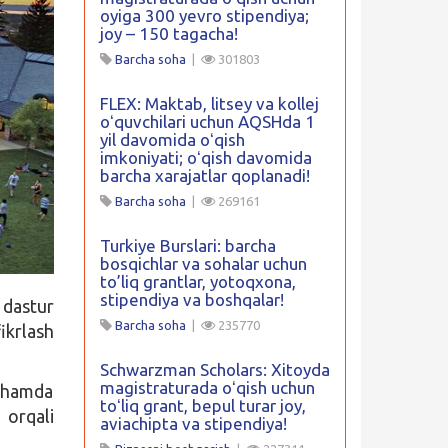
oyiga 300 yevro stipendiya;
joy – 150 tagacha!
Barcha soha
|
301803
FLEX: Maktab, litsey va kollej
oʻquvchilari uchun AQSHda 1
yil davomida oʻqish
imkoniyati; oʻqish davomida
barcha xarajatlar qoplanadi!
Barcha soha
|
269161
Turkiye Burslari: barcha
bosqichlar va sohalar uchun
to’liq grantlar, yotoqxona,
stipendiya va boshqalar!
 dastur
Barcha soha
|
235770
ikrlash
Schwarzman Scholars: Xitoyda
magistraturada oʻqish uchun
 hamda
toʻliq grant, bepul turar joy,
 orqali
aviachipta va stipendiya!