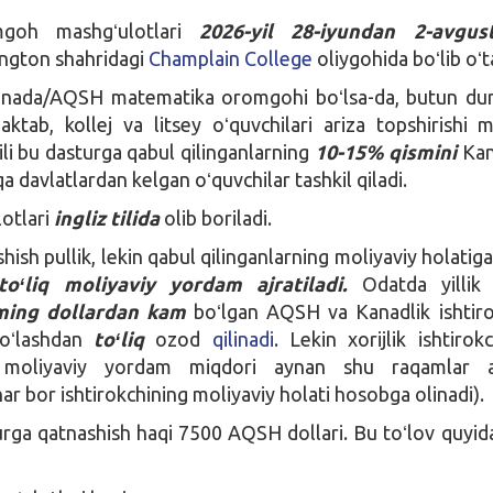
mgoh mashgʻulotlari
2026-yil 28-iyundan 2-avgus
ngton shahridagi
Champlain College
oliygohida boʻlib oʻt
anada/AQSH matematika oromgohi boʻlsa-da, butun du
ktab, kollej va litsey oʻquvchilari ariza topshirishi 
ili bu dasturga qabul qilinganlarning
10-15% qismini
Kan
davlatlardan kelgan oʻquvchilar tashkil qiladi.
otlari
ingliz tilida
olib boriladi.
ish pullik, lekin qabul qilinganlarning moliyaviy holatiga
oʻliq moliyaviy yordam ajratiladi.
Odatda yillik 
ming dollardan kam
boʻlgan AQSH va Kanadlik ishtiro
oʻlashdan
toʻliq
ozod
qilinadi
. Lekin xorijlik ishtirokc
an moliyaviy yordam miqdori aynan shu raqamlar a
ar bor ishtirokchining moliyaviy holati hosobga olinadi).
rga qatnashish haqi 7500 AQSH dollari. Bu toʻlov quyida