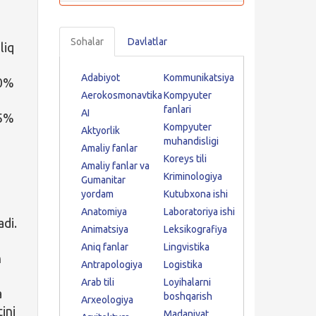
Sohalar
Davlatlar
liq
Adabiyot
Kommunikatsiya
50%
Aerokosmonavtika
Kompyuter
fanlari
AI
25%
Kompyuter
Aktyorlik
muhandisligi
Amaliy fanlar
Koreys tili
Amaliy fanlar va
Kriminologiya
Gumanitar
yordam
Kutubxona ishi
Anatomiya
Laboratoriya ishi
adi.
Animatsiya
Leksikografiya
Aniq fanlar
Lingvistika
h
Antrapologiya
Logistika
Arab tili
Loyihalarni
a
boshqarish
Arxeologiya
tini
Madaniyat