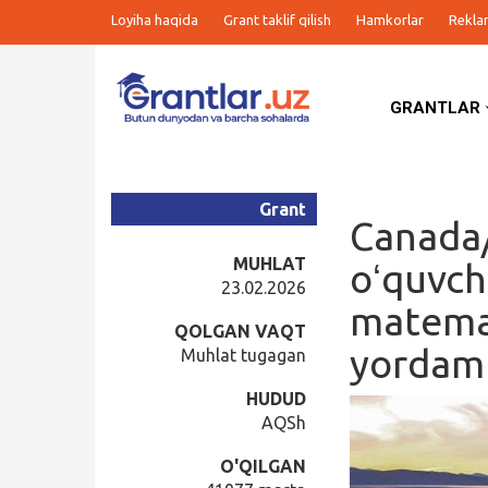
Loyiha haqida
Grant taklif qilish
Hamkorlar
Rekla
GRANTLAR
Grantlar
Tanlovlar
Grant
Canada/
Ishlar
MUHLAT
oʻquvch
23.02.2026
matemat
Kurslar
QOLGAN VAQT
yordam
Muhlat tugagan
Blog
HUDUD
AQSh
Yana
O'QILGAN