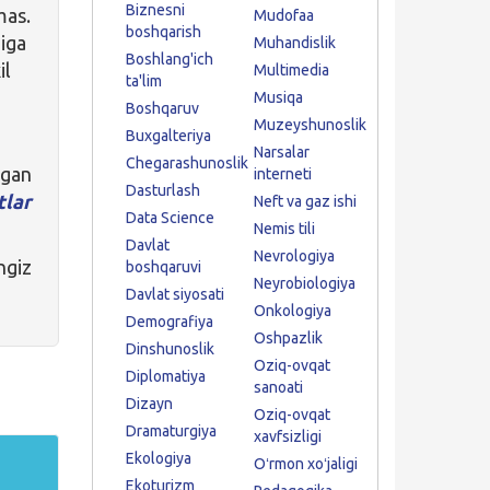
Biznesni
mas.
Mudofaa
boshqarish
niga
Muhandislik
Boshlang'ich
il
Multimedia
ta'lim
Musiqa
Boshqaruv
Muzeyshunoslik
Buxgalteriya
Narsalar
Chegarashunoslik
igan
interneti
Dasturlash
lar
Neft va gaz ishi
Data Science
Nemis tili
Davlat
Nevrologiya
ngiz
boshqaruvi
Neyrobiologiya
Davlat siyosati
Onkologiya
Demografiya
Oshpazlik
Dinshunoslik
Oziq-ovqat
Diplomatiya
sanoati
Dizayn
Oziq-ovqat
Dramaturgiya
xavfsizligi
Ekologiya
Oʻrmon xoʻjaligi
Ekoturizm