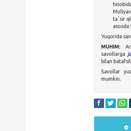
hisobid
Moliyav
taʼsir q
asosda 
Yuqorida san
MUHIM:
Ari
savollarga
j
bilan batafsil
Savollar yu
mumkin.