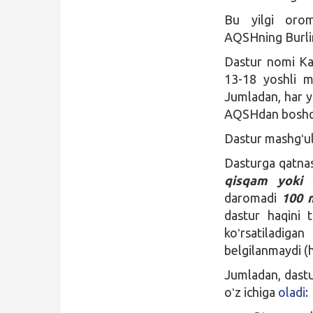
Bu yilgi oro
AQSHning Burli
Dastur nomi K
13-18 yoshli ma
Jumladan, har y
AQSHdan boshqa 
Dastur mashgʻul
Dasturga qatnash
qisqam yoki t
daromadi
100 
dastur haqini t
koʻrsatiladig
belgilanmaydi (h
Jumladan, dastu
oʻz ichiga
oladi
: