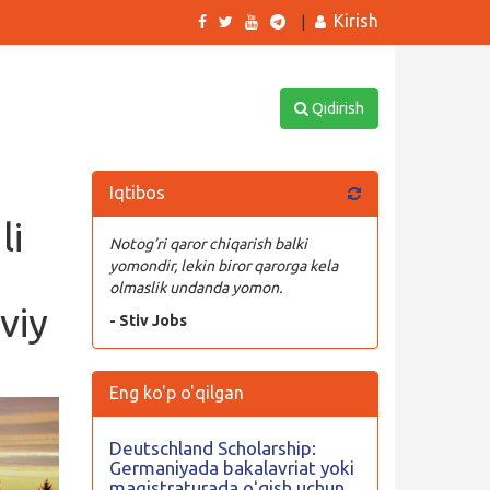
Kirish
|
Qidirish
Iqtibos
li
Notog’ri qaror chiqarish balki
yomondir, lekin biror qarorga kela
olmaslik undanda yomon.
viy
- Stiv Jobs
Eng ko'p o'qilgan
Deutschland Scholarship:
Germaniyada bakalavriat yoki
magistraturada oʻqish uchun