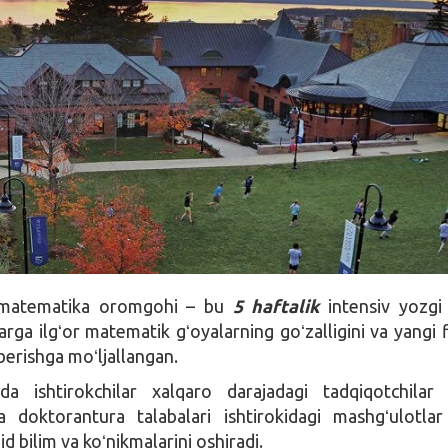
matematika oromgohi – bu
5 haftalik
intensiv yozgi
larga ilgʻor matematik gʻoyalarning goʻzalligini va yangi f
 berishga moʻljallangan.
a ishtirokchilar xalqaro darajadagi tadqiqotchilar
a doktorantura talabalari ishtirokidagi mashgʻulotlar
 bilim va koʻnikmalarini oshiradi.