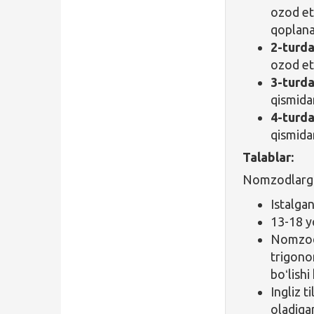
ozod et
qoplanad
2-turd
ozod eti
3-turd
qismida
4-turd
qismida
Talablar:
Nomzodlarga
Istalga
13-18 yo
Nomzodl
trigonom
boʻlishi
Ingliz t
oladigan