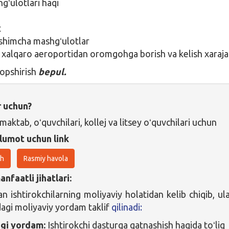
gʻulotlari haqi
t
shimcha mashgʻulotlar
 xalqaro aeroportidan oromgohga borish va kelish xarajat
topshirish
bepul.
r uchun?
maktab, oʻquvchilari, kollej va litsey oʻquvchilari uchun
lumot uchun link
sh
Rasmiy havola
nfaatli jihatlari:
n ishtirokchilarning moliyaviy holatidan kelib chiqib, ul
dagi moliyaviy yordam taklif
qilinadi:
agi yordam:
Ishtirokchi dasturga qatnashish haqida toʻliq