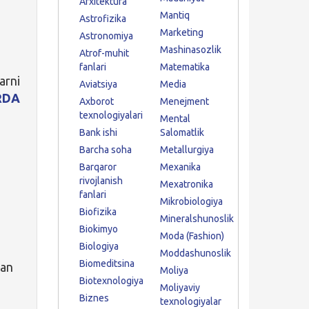
Arxitektura
Mantiq
Astrofizika
Marketing
Astronomiya
Mashinasozlik
Atrof-muhit
fanlari
Matematika
arni
Aviatsiya
Media
RDA
Axborot
Menejment
texnologiyalari
Mental
Bank ishi
Salomatlik
Barcha soha
Metallurgiya
Barqaror
Mexanika
rivojlanish
Mexatronika
fanlari
Mikrobiologiya
Biofizika
Mineralshunoslik
Biokimyo
Moda (Fashion)
Biologiya
Moddashunoslik
Biomeditsina
dan
Moliya
Biotexnologiya
Moliyaviy
Biznes
texnologiyalar