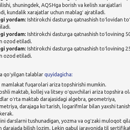
ilishi, shuningdek, AQSHga borish va kelish xarajatlari
i, kundalik xarajatlar uchun mablagʻ ajratiladi.
agi yordam:
Ishtirokchi dasturga qatnashish toʻlovidan toʻ
ladi.
agi yordam:
Ishtirokchi dasturga qatnashish toʻlovining 
n ozod etiladi.
agi yordam:
Ishtirokchi dasturga qatnashish toʻlovining 
n ozod etiladi.
 qoʻyilgan talablar
quyidagicha:
n mamlakat fuqarolari ariza topshirishi mumkin.
shli maktab, kollej va litsey oʻquvchilari ariza topshira ol
ar oʻrta maktab darajasidagi algebra, geometriya,
etriya, darajaga koʻtarish, logarifmlar bilan yaxshi tanis
 kerak.
ilini darslarni tushunadigan, yozma va ogʻzaki muloqot qil
 darajada bilish lozim. Lekin qabul jarayonida til sertifika