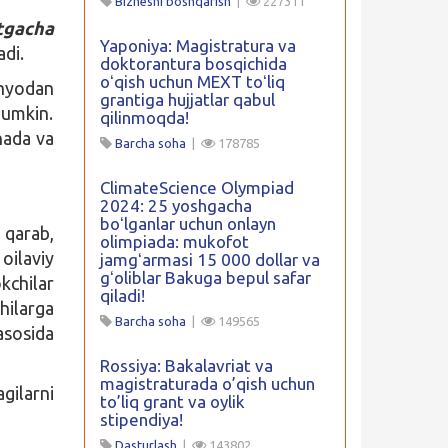
Biznesni boshqarish
|
227311
tgacha
Yaponiya: Magistratura va
adi.
doktorantura bosqichida
oʻqish uchun MEXT toʻliq
nyodan
grantiga hujjatlar qabul
mumkin.
qilinmoqda!
ada va
Barcha soha
|
178785
ClimateScience Olympiad
2024: 25 yoshgacha
boʻlganlar uchun onlayn
 qarab,
olimpiada: mukofot
oilaviy
jamgʻarmasi 15 000 dollar va
gʻoliblar Bakuga bepul safar
kchilar
qiladi!
hilarga
Barcha soha
|
149565
sosida
Rossiya: Bakalavriat va
magistraturada o’qish uchun
gilarni
to’liq grant va oylik
stipendiya!
Dasturlash
|
143802