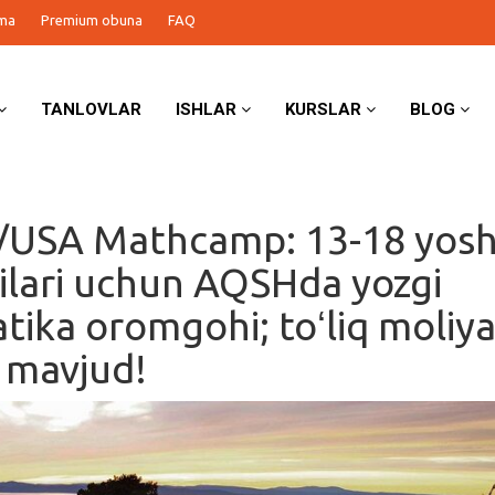
ma
Premium obuna
FAQ
TANLOVLAR
ISHLAR
KURSLAR
BLOG
USA Mathcamp: 13-18 yosh
ilari uchun AQSHda yozgi
ika oromgohi; toʻliq moliya
 mavjud!