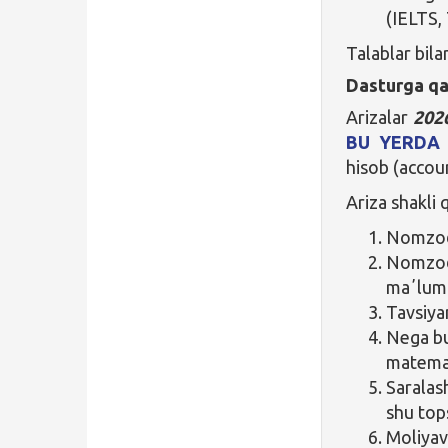
(IELTS, 
Talablar bil
Dasturga qa
Arizalar
202
BU YERDA
hisob (accou
Ariza shakli 
Nomzod 
Nomzod
maʼlumo
Tavsiya
Nega bu
matemat
Saralas
shu tops
Moliyav