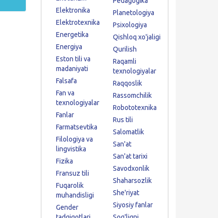
Pedagogika
Elektronika
Planetologiya
Elektrotexnika
Psixologiya
Energetika
Qishloq xo'jaligi
Energiya
Qurilish
Eston tili va
Raqamli
madaniyati
texnologiyalar
Falsafa
Raqqoslik
Fan va
Rassomchilik
texnologiyalar
Robototexnika
Fanlar
Rus tili
Farmatsevtika
Salomatlik
Filologiya va
San'at
lingvistika
San'at tarixi
Fizika
Savodxonlik
Fransuz tili
Shaharsozlik
Fuqarolik
She'riyat
muhandisligi
Siyosiy fanlar
Gender
tadqiqotlari
Sog'liqni