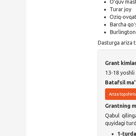
Oʻquv mash
Turar joy
Oziq-ovqa
Barcha qoʻ
Burlington
Dasturga ariza 
Grant kimla
13-18 yoshli 
Batafsil ma'
Ariza topshiri
Grantning ma
Qabul qilinga
quyidagi tur
1-turd