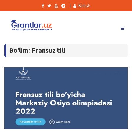
Kirish
|
Grantlar
Bo'lim: Fransuz tili
Tanlovlar
Ishlar
Kurslar
Blog
Yana
Qidirish