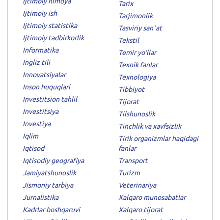
Ijtimoiy himoya
Tarix
Ijtimoiy ish
Tarjimonlik
Ijtimoiy statistika
Tasviriy sanʼat
Ijtimoiy tadbirkorlik
Tekstil
Informatika
Temir yo'llar
Ingliz tili
Texnik fanlar
Innovatsiyalar
Texnologiya
Inson huquqlari
Tibbiyot
Investitsion tahlil
Tijorat
Investitsiya
Tilshunoslik
Investiya
Tinchlik va xavfsizlik
Iqlim
Tirik organizmlar haqidagi
Iqtisod
fanlar
Iqtisodiy geografiya
Transport
Jamiyatshunoslik
Turizm
Jismoniy tarbiya
Veterinariya
Jurnalistika
Xalqaro munosabatlar
Kadrlar boshqaruvi
Xalqaro tijorat