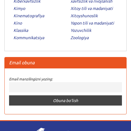
Kiberxavfsizlik
xavfsizlik va rivojlanish
Kimyo
Xitoy tili va madaniyati
Kinematografiya
Xitoyshunoslik
Kino
Yapon tili va madaniyati
Klassika
Yozuvchilik
Kommunikatsiya
Zoologiya
Email obuna
Email manzilingizni yozing: