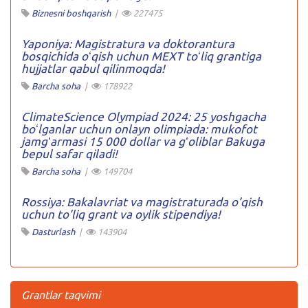
Biznesni boshqarish
|
227475
Yaponiya: Magistratura va doktorantura
bosqichida oʻqish uchun MEXT toʻliq grantiga
hujjatlar qabul qilinmoqda!
Barcha soha
|
178922
ClimateScience Olympiad 2024: 25 yoshgacha
boʻlganlar uchun onlayn olimpiada: mukofot
jamgʻarmasi 15 000 dollar va gʻoliblar Bakuga
bepul safar qiladi!
Barcha soha
|
149704
Rossiya: Bakalavriat va magistraturada o’qish
uchun to’liq grant va oylik stipendiya!
Dasturlash
|
143904
Grantlar taqvimi