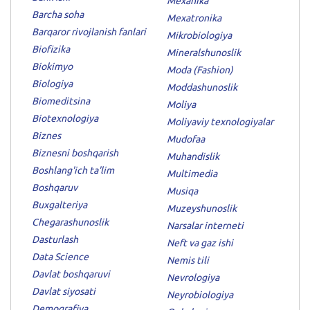
Mexanika
Barcha soha
Mexatronika
Barqaror rivojlanish fanlari
Mikrobiologiya
Biofizika
Mineralshunoslik
Biokimyo
Moda (Fashion)
Biologiya
Moddashunoslik
Biomeditsina
Moliya
Biotexnologiya
Moliyaviy texnologiyalar
Biznes
Mudofaa
Biznesni boshqarish
Muhandislik
Boshlang'ich ta'lim
Multimedia
Boshqaruv
Musiqa
Buxgalteriya
Muzeyshunoslik
Chegarashunoslik
Narsalar interneti
Dasturlash
Neft va gaz ishi
Data Science
Nemis tili
Davlat boshqaruvi
Nevrologiya
Davlat siyosati
Neyrobiologiya
Demografiya