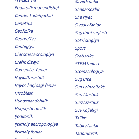
Fransuz tili
Savodxonlik
Fuqarolik muhandisligi
Shaharsozlik
Gender tadqiqotlari
She'riyat
Genetika
Siyosiy fanlar
Geofizika
Sog'liqni saqlash
Geografiya
Sotsiologiya
Geologiya
Sport
Gidrometeorologiya
Statistika
Grafik dizayn
STEM fanlari
Gumanitar fanlar
Stomatologiya
Haykaltaroshlik
Sug'urta
Hayot haqidagi fanlar
Sun'iy intellekt
Hisoblash
Suratkashlik
Hunarmandchilik
Suratkashlik
Huquqshunoslik
Suv xo'jaligi
Ijodkorlik
Ta'lim
Ijtimoiy antropologiya
Tabiiy fanlar
Ijtimoiy fanlar
Tadbirkorlik