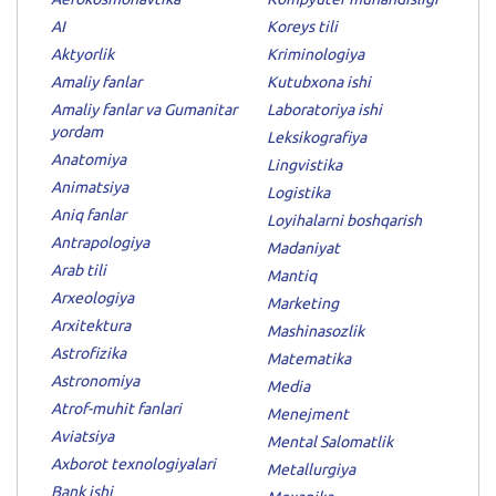
AI
Koreys tili
Aktyorlik
Kriminologiya
Amaliy fanlar
Kutubxona ishi
Amaliy fanlar va Gumanitar
Laboratoriya ishi
yordam
Leksikografiya
Anatomiya
Lingvistika
Animatsiya
Logistika
Aniq fanlar
Loyihalarni boshqarish
Antrapologiya
Madaniyat
Arab tili
Mantiq
Arxeologiya
Marketing
Arxitektura
Mashinasozlik
Astrofizika
Matematika
Astronomiya
Media
Atrof-muhit fanlari
Menejment
Aviatsiya
Mental Salomatlik
Axborot texnologiyalari
Metallurgiya
Bank ishi