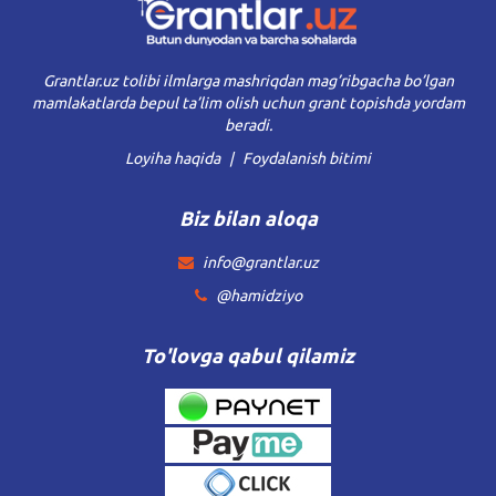
Grantlar.uz tolibi ilmlarga mashriqdan mag’ribgacha bo’lgan
mamlakatlarda bepul ta’lim olish uchun grant topishda yordam
beradi.
Loyiha haqida
Foydalanish bitimi
Biz bilan aloqa
info@grantlar.uz
@hamidziyo
To'lovga qabul qilamiz