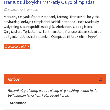
Fransuz tili boʻyicha Markaziy Osiyo olimpiadasi!
Kirish
30.03.2022 |
4036
Markaziy Osiyoda fransuz madaniy tarmogʻi fransuz tili boʻyicha
navbatdagi onlayn Olimpiadani tashkil etmoqda. Unda Markaziy
Osiyoning 5 ta respublikasidagi (Oʻzbekiston, Qozogʻiston,
Qirgʻiziston, Tojikiston va Turkmaniston) fransuz tilidan xabari bor
boʻlganlar qatnashishi mumkin. Olimpiada ishtirok etish
bepul
Davomini o'qish
Iqtibos
Birovni o‘rgatishing uchun, o‘zing o‘rganishing uchun lozim
bo‘lganidan ko‘ra ham ko‘proq aql kerak.
- M.Monten