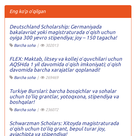
Eng ko'p o'qilgan
Deutschland Scholarship: Germaniyada
bakalavriat yoki magistraturada oʻqish uchun
oyiga 300 yevro stipendiya; joy – 150 tagacha!
Barcha soha
|
302013
FLEX: Maktab, litsey va kollej oʻquvchilari uchun
AQSHda 1 yil davomida oʻqish imkoniyati; oʻqish
davomida barcha xarajatlar qoplanadi!
Barcha soha
|
269469
Turkiye Burslari: barcha bosqichlar va sohalar
uchun to’liq grantlar, yotoqxona, stipendiya va
boshqalar!
Barcha soha
|
236072
Schwarzman Scholars: Xitoyda magistraturada
oʻqish uchun toʻliq grant, bepul turar joy,
aviachipta va stipendiya!