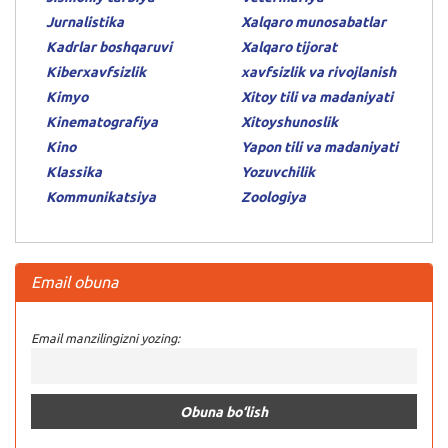
Jurnalistika
Xalqaro munosabatlar
Kadrlar boshqaruvi
Xalqaro tijorat
Kiberxavfsizlik
xavfsizlik va rivojlanish
Kimyo
Xitoy tili va madaniyati
Kinematografiya
Xitoyshunoslik
Kino
Yapon tili va madaniyati
Klassika
Yozuvchilik
Kommunikatsiya
Zoologiya
Email obuna
Email manzilingizni yozing: