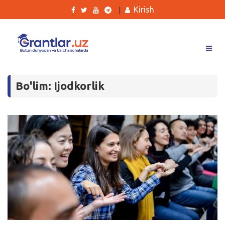
Kirish
|
Grantlar
Bo'lim: Ijodkorlik
Tanlovlar
Ishlar
Kurslar
Blog
Yana
Qidirish