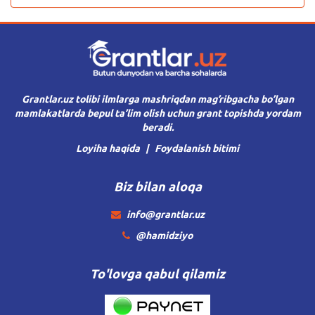
Grantlar.uz tolibi ilmlarga mashriqdan mag’ribgacha bo’lgan
mamlakatlarda bepul ta’lim olish uchun grant topishda yordam
beradi.
Loyiha haqida
Foydalanish bitimi
Biz bilan aloqa
info@grantlar.uz
@hamidziyo
To'lovga qabul qilamiz