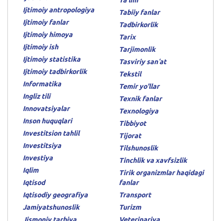
Ta'lim
Ijtimoiy antropologiya
Tabiiy fanlar
Ijtimoiy fanlar
Tadbirkorlik
Ijtimoiy himoya
Tarix
Ijtimoiy ish
Tarjimonlik
Ijtimoiy statistika
Tasviriy sanʼat
Ijtimoiy tadbirkorlik
Tekstil
Informatika
Temir yo'llar
Ingliz tili
Texnik fanlar
Innovatsiyalar
Texnologiya
Inson huquqlari
Tibbiyot
Investitsion tahlil
Tijorat
Investitsiya
Tilshunoslik
Investiya
Tinchlik va xavfsizlik
Iqlim
Tirik organizmlar haqidagi
Iqtisod
fanlar
Iqtisodiy geografiya
Transport
Jamiyatshunoslik
Turizm
Jismoniy tarbiya
Veterinariya