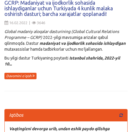
GCRP: Madaniyat va ijodkorlik sohasida
ishlaydiganlar uchun Turkiyada 4 kunlik malaka
Kirish
oshirish dasturi; barcha xarajatlar qoplanadi!
16.02.2022 |
3646
Global madaniy aloqalar dasturining (Global Cultural Relations
Programme – GCRP)
2022-yilgi mavsumiga arizalar qabul
qilinmoqda. Dastur
madaniyat va ijodkorlik sohasida ishlaydigan
mutaxassislar hamda tadbirkorlar uchun moʻljallangan.
Bu yilgi dastur Turkiyaning poytaxti
Istanbul shahrida, 2022-yil
10...
Davomini o'qish
Iqtibos
Vaqtingizni devorga urib, undan eshik paydo qilishga