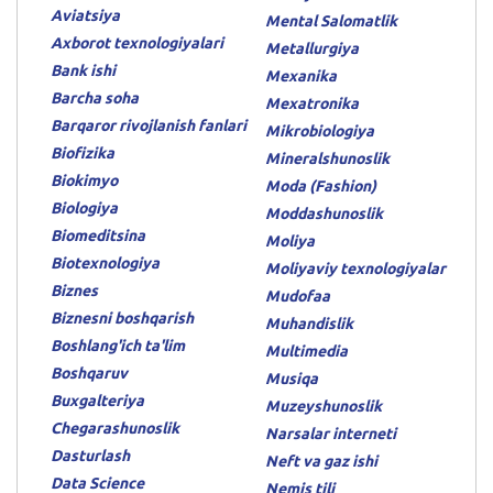
Aviatsiya
Mental Salomatlik
Axborot texnologiyalari
Metallurgiya
Bank ishi
Mexanika
Barcha soha
Mexatronika
Barqaror rivojlanish fanlari
Mikrobiologiya
Biofizika
Mineralshunoslik
Biokimyo
Moda (Fashion)
Biologiya
Moddashunoslik
Biomeditsina
Moliya
Biotexnologiya
Moliyaviy texnologiyalar
Biznes
Mudofaa
Biznesni boshqarish
Muhandislik
Boshlang'ich ta'lim
Multimedia
Boshqaruv
Musiqa
Buxgalteriya
Muzeyshunoslik
Chegarashunoslik
Narsalar interneti
Dasturlash
Neft va gaz ishi
Data Science
Nemis tili