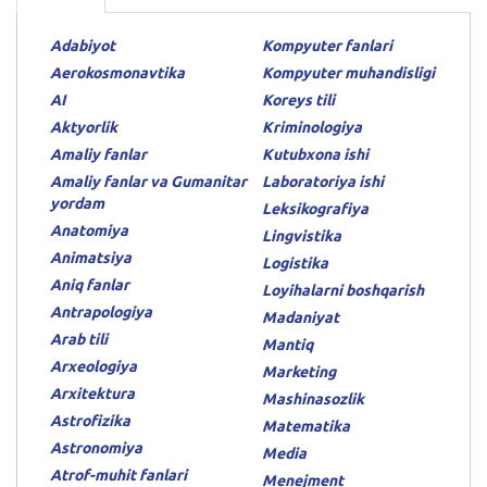
Adabiyot
Kompyuter fanlari
Aerokosmonavtika
Kompyuter muhandisligi
AI
Koreys tili
Aktyorlik
Kriminologiya
Amaliy fanlar
Kutubxona ishi
Amaliy fanlar va Gumanitar
Laboratoriya ishi
yordam
Leksikografiya
Anatomiya
Lingvistika
Animatsiya
Logistika
Aniq fanlar
Loyihalarni boshqarish
Antrapologiya
Madaniyat
Arab tili
Mantiq
Arxeologiya
Marketing
Arxitektura
Mashinasozlik
Astrofizika
Matematika
Astronomiya
Media
Atrof-muhit fanlari
Menejment