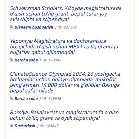
Schwarzman Scholars: Xitoyda magistraturada
oʻqish uchun toʻliq grant, bepul turar joy,
aviachipta va stipendiya!
Biznesni boshqarish
|
227392
Yaponiya: Magistratura va doktorantura
bosqichida oʻqish uchun MEXT toʻliq grantiga
hujjatlar qabul qilinmoqda!
Barcha soha
|
178845
ClimateScience Olympiad 2024: 25 yoshgacha
boʻlganlar uchun onlayn olimpiada: mukofot
jamgʻarmasi 15 000 dollar va gʻoliblar Bakuga
bepul safar qiladi!
Barcha soha
|
149646
Rossiya: Bakalavriat va magistraturada o’qish
uchun to’liq grant va oylik stipendiya!
Dasturlash
|
143845