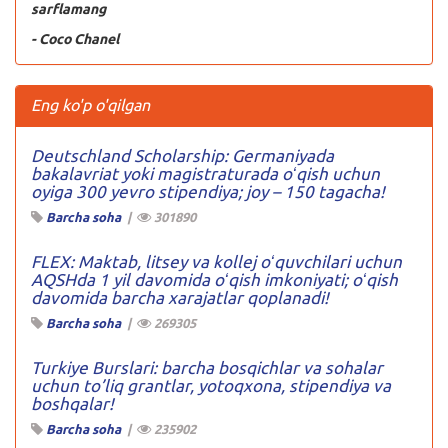
sarflamang
- Coco Chanel
Eng ko'p o'qilgan
Deutschland Scholarship: Germaniyada
bakalavriat yoki magistraturada oʻqish uchun
oyiga 300 yevro stipendiya; joy – 150 tagacha!
Barcha soha
|
301890
FLEX: Maktab, litsey va kollej oʻquvchilari uchun
AQSHda 1 yil davomida oʻqish imkoniyati; oʻqish
davomida barcha xarajatlar qoplanadi!
Barcha soha
|
269305
Turkiye Burslari: barcha bosqichlar va sohalar
uchun to’liq grantlar, yotoqxona, stipendiya va
boshqalar!
Barcha soha
|
235902