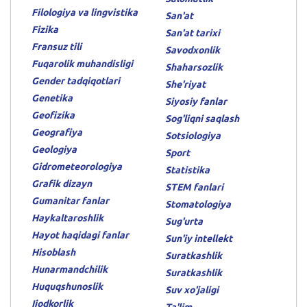
Filologiya va lingvistika
San'at
Fizika
San'at tarixi
Fransuz tili
Savodxonlik
Fuqarolik muhandisligi
Shaharsozlik
Gender tadqiqotlari
She'riyat
Genetika
Siyosiy fanlar
Geofizika
Sog'liqni saqlash
Geografiya
Sotsiologiya
Geologiya
Sport
Gidrometeorologiya
Statistika
Grafik dizayn
STEM fanlari
Gumanitar fanlar
Stomatologiya
Haykaltaroshlik
Sug'urta
Hayot haqidagi fanlar
Sun'iy intellekt
Hisoblash
Suratkashlik
Hunarmandchilik
Suratkashlik
Huquqshunoslik
Suv xo'jaligi
Ijodkorlik