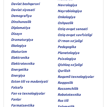
Davlat boshqaruvi
Nevrologiya
Davlat siyosati
Neyrobiologiya
Demografiya
Onkologiya
Dinshunoslik
Oshpazlik
Diplomatiya
Oziq-ovqat sanoati
Dizayn
Oziq-ovqat xavfsizligi
Dramaturgiya
Oʻrmon xoʻjaligi
Ekologiya
Pedagogika
Ekoturizm
Planetologiya
Elektronika
Psixologiya
Elektrotexnika
Qishloq xo'jaligi
Energetika
Qurilish
Energiya
Raqamli texnologiyalar
Eston tili va madaniyati
Raqqoslik
Falsafa
Rassomchilik
Fan va texnologiyalar
Robototexnika
Fanlar
Rus tili
Farmatsevtika
Salomatlik