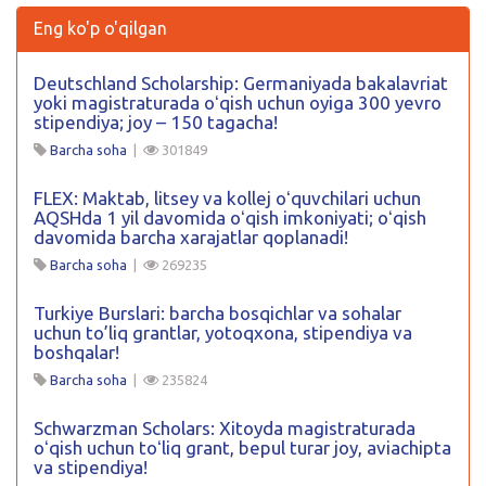
Eng ko'p o'qilgan
Deutschland Scholarship: Germaniyada bakalavriat
yoki magistraturada oʻqish uchun oyiga 300 yevro
stipendiya; joy – 150 tagacha!
Barcha soha
|
301849
FLEX: Maktab, litsey va kollej oʻquvchilari uchun
AQSHda 1 yil davomida oʻqish imkoniyati; oʻqish
davomida barcha xarajatlar qoplanadi!
Barcha soha
|
269235
Turkiye Burslari: barcha bosqichlar va sohalar
uchun to’liq grantlar, yotoqxona, stipendiya va
boshqalar!
Barcha soha
|
235824
Schwarzman Scholars: Xitoyda magistraturada
oʻqish uchun toʻliq grant, bepul turar joy, aviachipta
va stipendiya!