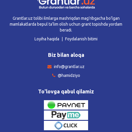
Grantlar.uz tolibi ilmlarga mashriqdan mag’ribgacha bo’lgan
mamlakatlarda bepul ta’lim olish uchun grant topishda yordam
beradi.
Loyiha haqida
Foydalanish bitimi
Biz bilan aloqa
info@grantlar.uz
@hamidziyo
To'lovga qabul qilamiz