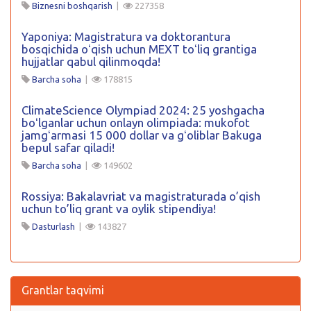
Biznesni boshqarish
|
227358
Yaponiya: Magistratura va doktorantura
bosqichida oʻqish uchun MEXT toʻliq grantiga
hujjatlar qabul qilinmoqda!
Barcha soha
|
178815
ClimateScience Olympiad 2024: 25 yoshgacha
boʻlganlar uchun onlayn olimpiada: mukofot
jamgʻarmasi 15 000 dollar va gʻoliblar Bakuga
bepul safar qiladi!
Barcha soha
|
149602
Rossiya: Bakalavriat va magistraturada o’qish
uchun to’liq grant va oylik stipendiya!
Dasturlash
|
143827
Grantlar taqvimi