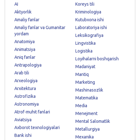
AI
Koreys tili
Aktyorlik
Kriminologiya
Amaliy fanlar
Kutubxona ishi
Amaliy fanlar va Gumanitar
Laboratoriya ishi
yordam
Leksikografiya
Anatomiya
Lingvistika
Animatsiya
Logistika
Aniq fanlar
Loyihalarni boshqarish
Antrapologiya
Madaniyat
Arab tili
Mantiq
Arxeologiya
Marketing
Arxitektura
Mashinasozlik
Astrofizika
Matematika
Astronomiya
Media
Atrof-muhit fanlari
Menejment
Aviatsiya
Mental Salomatlik
Axborot texnologiyalari
Metallurgiya
Bank ishi
Mexanika