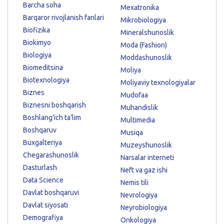
Barcha soha
Mexatronika
Barqaror rivojlanish fanlari
Mikrobiologiya
Biofizika
Mineralshunoslik
Biokimyo
Moda (Fashion)
Biologiya
Moddashunoslik
Biomeditsina
Moliya
Biotexnologiya
Moliyaviy texnologiyalar
Biznes
Mudofaa
Biznesni boshqarish
Muhandislik
Boshlang'ich ta'lim
Multimedia
Boshqaruv
Musiqa
Buxgalteriya
Muzeyshunoslik
Chegarashunoslik
Narsalar interneti
Dasturlash
Neft va gaz ishi
Data Science
Nemis tili
Davlat boshqaruvi
Nevrologiya
Davlat siyosati
Neyrobiologiya
Demografiya
Onkologiya