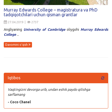
Kirish
Murray Edwards College – magistratura va PhD
tadqiqotchilari uchun qisman grantlar
27.04.2019 |
2737
Angliyaning
University of Cambridge
oliygohi
Murray Edwards
College
...
Davomini o'qish
Iqtibos
Vaqtingizni devorga urib, undan eshik paydo qilishga
sarflamang
- Coco Chanel