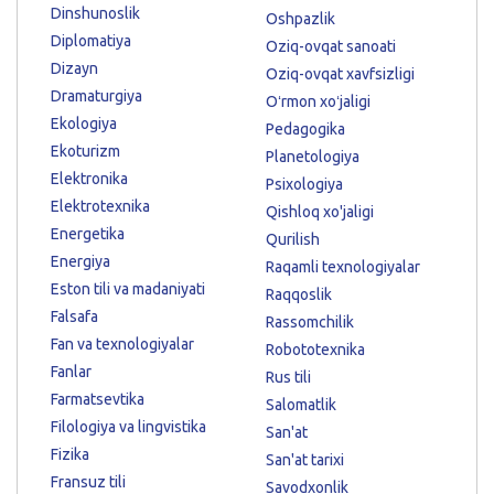
Dinshunoslik
Oshpazlik
Diplomatiya
Oziq-ovqat sanoati
Dizayn
Oziq-ovqat xavfsizligi
Dramaturgiya
Oʻrmon xoʻjaligi
Ekologiya
Pedagogika
Ekoturizm
Planetologiya
Elektronika
Psixologiya
Elektrotexnika
Qishloq xo'jaligi
Energetika
Qurilish
Energiya
Raqamli texnologiyalar
Eston tili va madaniyati
Raqqoslik
Falsafa
Rassomchilik
Fan va texnologiyalar
Robototexnika
Fanlar
Rus tili
Farmatsevtika
Salomatlik
Filologiya va lingvistika
San'at
Fizika
San'at tarixi
Fransuz tili
Savodxonlik