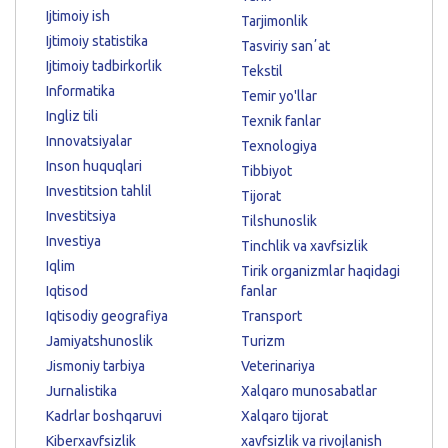
Ijtimoiy ish
Tarjimonlik
Ijtimoiy statistika
Tasviriy sanʼat
Ijtimoiy tadbirkorlik
Tekstil
Informatika
Temir yo'llar
Ingliz tili
Texnik fanlar
Innovatsiyalar
Texnologiya
Inson huquqlari
Tibbiyot
Investitsion tahlil
Tijorat
Investitsiya
Tilshunoslik
Investiya
Tinchlik va xavfsizlik
Iqlim
Tirik organizmlar haqidagi
Iqtisod
fanlar
Iqtisodiy geografiya
Transport
Jamiyatshunoslik
Turizm
Jismoniy tarbiya
Veterinariya
Jurnalistika
Xalqaro munosabatlar
Kadrlar boshqaruvi
Xalqaro tijorat
Kiberxavfsizlik
xavfsizlik va rivojlanish