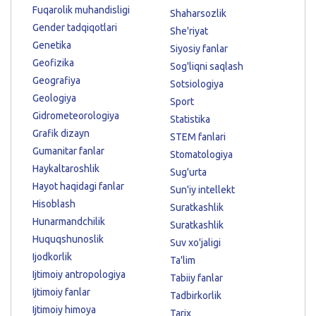
Fuqarolik muhandisligi
Shaharsozlik
Gender tadqiqotlari
She'riyat
Genetika
Siyosiy fanlar
Geofizika
Sog'liqni saqlash
Geografiya
Sotsiologiya
Geologiya
Sport
Gidrometeorologiya
Statistika
Grafik dizayn
STEM fanlari
Gumanitar fanlar
Stomatologiya
Haykaltaroshlik
Sug'urta
Hayot haqidagi fanlar
Sun'iy intellekt
Hisoblash
Suratkashlik
Hunarmandchilik
Suratkashlik
Huquqshunoslik
Suv xo'jaligi
Ijodkorlik
Ta'lim
Ijtimoiy antropologiya
Tabiiy fanlar
Ijtimoiy fanlar
Tadbirkorlik
Ijtimoiy himoya
Tarix