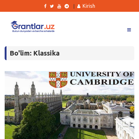
Kirish
|
Grantlar
Bo'lim: Klassika
Tanlovlar
Ishlar
Kurslar
Blog
Yana
Qidirish