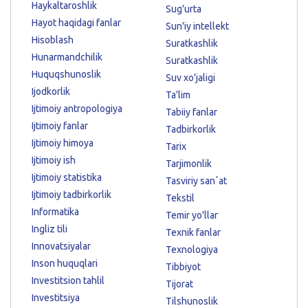
Haykaltaroshlik
Sug'urta
Hayot haqidagi fanlar
Sun'iy intellekt
Hisoblash
Suratkashlik
Hunarmandchilik
Suratkashlik
Huquqshunoslik
Suv xo'jaligi
Ijodkorlik
Ta'lim
Ijtimoiy antropologiya
Tabiiy fanlar
Ijtimoiy fanlar
Tadbirkorlik
Ijtimoiy himoya
Tarix
Ijtimoiy ish
Tarjimonlik
Ijtimoiy statistika
Tasviriy sanʼat
Ijtimoiy tadbirkorlik
Tekstil
Informatika
Temir yo'llar
Ingliz tili
Texnik fanlar
Innovatsiyalar
Texnologiya
Inson huquqlari
Tibbiyot
Investitsion tahlil
Tijorat
Investitsiya
Tilshunoslik