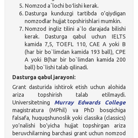
Nomzod aʼlochi boʻlishi kerak.
Dasturga kunduzgi tartibda o’qiydigan
nomzodlar hujjat topshirishlari mumkin.
Nomzod ingliz tilini a`lo darajada bilishi
kerak. Dasturga qabul uchun IELTS
kamida 7,5, TOEFL 110, CAE A yoki B
(har bir bo`limdan kamida 193 ball), CPE
A yoki B(har bir bo`limdan kamida 200
ball) bo`lishi talab qilinadi.
Dasturga qabul jarayoni:
Grant dasturida ishtirok etish uchun alohida
ariza topshirish talab etilmaydi.
Universitetning
Murray Edwards College
magistratura (MPhil) va PhD bosqichiga
falsafa, huquqshunoslik yoki classika (classics)
yo’nalishi bo’yicha hujjat topshirgan ariza
beruvchilarning barchasi grant uchun nomzod