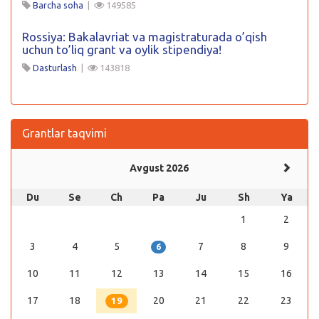
Barcha soha
|
149585
Rossiya: Bakalavriat va magistraturada o’qish
uchun to’liq grant va oylik stipendiya!
Dasturlash
|
143818
Grantlar taqvimi
Avgust 2026
Du
Se
Ch
Pa
Ju
Sh
Ya
1
2
3
4
5
7
8
9
6
10
11
12
13
14
15
16
17
18
20
21
22
23
19