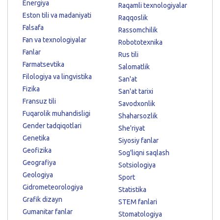
Energiya
Raqamli texnologiyalar
Eston tili va madaniyati
Raqqoslik
Falsafa
Rassomchilik
Fan va texnologiyalar
Robototexnika
Fanlar
Rus tili
Farmatsevtika
Salomatlik
Filologiya va lingvistika
San'at
Fizika
San'at tarixi
Fransuz tili
Savodxonlik
Fuqarolik muhandisligi
Shaharsozlik
Gender tadqiqotlari
She'riyat
Genetika
Siyosiy fanlar
Geofizika
Sog'liqni saqlash
Geografiya
Sotsiologiya
Geologiya
Sport
Gidrometeorologiya
Statistika
Grafik dizayn
STEM fanlari
Gumanitar fanlar
Stomatologiya