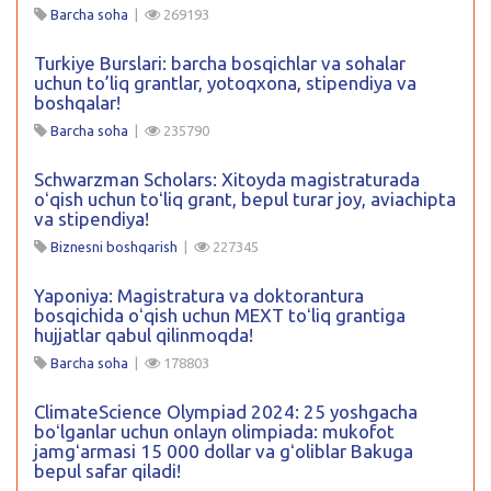
Barcha soha
|
269193
Turkiye Burslari: barcha bosqichlar va sohalar
uchun to’liq grantlar, yotoqxona, stipendiya va
boshqalar!
Barcha soha
|
235790
Schwarzman Scholars: Xitoyda magistraturada
oʻqish uchun toʻliq grant, bepul turar joy, aviachipta
va stipendiya!
Biznesni boshqarish
|
227345
Yaponiya: Magistratura va doktorantura
bosqichida oʻqish uchun MEXT toʻliq grantiga
hujjatlar qabul qilinmoqda!
Barcha soha
|
178803
ClimateScience Olympiad 2024: 25 yoshgacha
boʻlganlar uchun onlayn olimpiada: mukofot
jamgʻarmasi 15 000 dollar va gʻoliblar Bakuga
bepul safar qiladi!