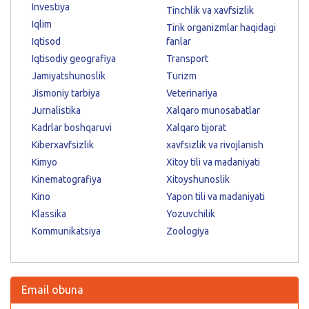
Investiya
Tinchlik va xavfsizlik
Iqlim
Tirik organizmlar haqidagi
Iqtisod
fanlar
Iqtisodiy geografiya
Transport
Jamiyatshunoslik
Turizm
Jismoniy tarbiya
Veterinariya
Jurnalistika
Xalqaro munosabatlar
Kadrlar boshqaruvi
Xalqaro tijorat
Kiberxavfsizlik
xavfsizlik va rivojlanish
Kimyo
Xitoy tili va madaniyati
Kinematografiya
Xitoyshunoslik
Kino
Yapon tili va madaniyati
Klassika
Yozuvchilik
Kommunikatsiya
Zoologiya
Email obuna