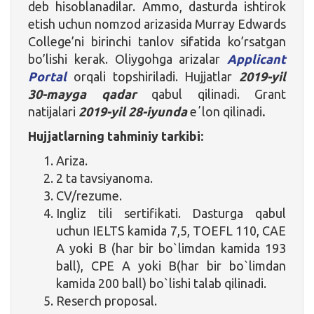
deb hisoblanadilar. Ammo, dasturda ishtirok
etish uchun nomzod arizasida Murray Edwards
College’ni birinchi tanlov sifatida ko’rsatgan
bo’lishi kerak. Oliygohga arizalar
Applicant
Portal
orqali topshiriladi. Hujjatlar
2019-yil
30-mayga qadar
qabul qilinadi. Grant
natijalari
2019-yil 28-iyunda
eʼlon qilinadi
.
Hujjatlarning tahminiy tarkibi:
Ariza.
2 ta tavsiyanoma.
CV/rezume.
Ingliz tili sertifikati. Dasturga qabul
uchun IELTS kamida 7,5, TOEFL 110, CAE
A yoki B (har bir bo`limdan kamida 193
ball), CPE A yoki B(har bir bo`limdan
kamida 200 ball) bo`lishi talab qilinadi.
Reserch proposal.