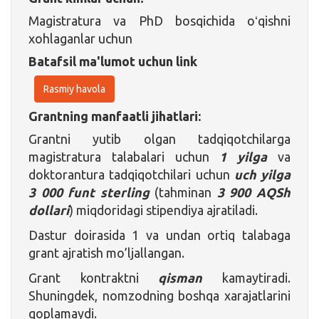
Magistratura va PhD bosqichida oʻqishni
xohlaganlar uchun
Batafsil ma'lumot uchun link
Rasmiy havola
Grantning manfaatli jihatlari:
Grantni yutib olgan tadqiqotchilarga
magistratura talabalari uchun
1 yilga
va
doktorantura tadqiqotchilari uchun
uch yilga
3 000 funt sterling
(tahminan
3 900 AQSh
dollari
) miqdoridagi stipendiya ajratiladi.
Dastur doirasida 1 va undan ortiq talabaga
grant ajratish mo’ljallangan.
Grant kontraktni
qisman
kamaytiradi.
Shuningdek, nomzodning boshqa xarajatlarini
qoplamaydi.