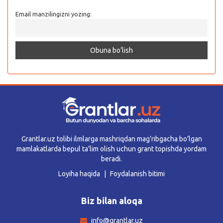
Email manzilingizni yozing:
Grantlar.uz tolibi ilmlarga mashriqdan mag’ribgacha bo’lgan
mamlakatlarda bepul ta’lim olish uchun grant topishda yordam
beradi.
Loyiha haqida
Foydalanish bitimi
Biz bilan aloqa
info@grantlar.uz