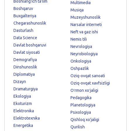
Boshlang'ich ta'lim
Multimedia
Boshqaruv
Musiqa
Buxgalteriya
Muzeyshunoslik
Chegarashunoslik
Narsalar interneti
Dasturlash
Neft va gaz ishi
Data Science
Nemis tili
Davlat boshqaruvi
Nevrologiya
Davlat siyosati
Neyrobiologiya
Demografiya
Onkologiya
Dinshunoslik
Oshpazlik
Diplomatiya
Oziq-ovqat sanoati
Dizayn
Oziq-ovqat xavfsizligi
Dramaturgiya
Oʻrmon xoʻjaligi
Ekologiya
Pedagogika
Ekoturizm
Planetologiya
Elektronika
Psixologiya
Elektrotexnika
Qishloq xo'jaligi
Energetika
Qurilish