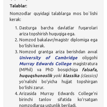
Talablar:
Nomzodlar quyidagi talablarga mos bo`lishi
kerak:
Dasturga barcha davlatlar fuqarolari
ariza topshirish huquqiga ega.
Nomzod bakalavr/magistr diplomiga ega
boʻlishi kerak.
Nomzod grantga ariza berishdan avval
University of Cambridge
oliygohi
Murray Edwards College
magistratura
(MPhil) va PhD bosqichiga
falsafa,
huquqshunoslik
yoki
klassika
(classics)
yo’nalishi bo’yicha hujjat topshirgan
boʻlishi zarur.
Arizasida Murray Edwards College’ni
birinchi tanlov sifatida ko’rsatgan
nomzodlarga ustunlik beriladi.