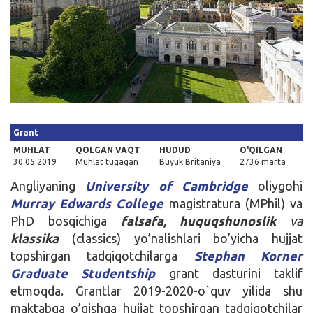
Kirish
Grant
MUHLAT
QOLGAN VAQT
HUDUD
O'QILGAN
30.05.2019
Muhlat tugagan
Buyuk Britaniya
2736 marta
Angliyaning
University of Cambridge
oliygohi
Murray Edwards College
magistratura (MPhil) va
PhD bosqichiga
falsafa, huquqshunoslik
va
k
lassika
(classics) yo’nalishlari bo’yicha hujjat
topshirgan tadqiqotchilarga
Stephan Korner
Graduate Studentship
grant dasturini taklif
etmoqda. Grantlar 2019-2020-o`quv yilida shu
maktabga o’qishga hujjat topshirgan tadqiqotchilar