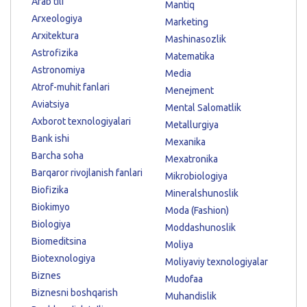
Arab tili
Mantiq
Arxeologiya
Marketing
Arxitektura
Mashinasozlik
Astrofizika
Matematika
Astronomiya
Media
Atrof-muhit fanlari
Menejment
Aviatsiya
Mental Salomatlik
Axborot texnologiyalari
Metallurgiya
Bank ishi
Mexanika
Barcha soha
Mexatronika
Barqaror rivojlanish fanlari
Mikrobiologiya
Biofizika
Mineralshunoslik
Biokimyo
Moda (Fashion)
Biologiya
Moddashunoslik
Biomeditsina
Moliya
Biotexnologiya
Moliyaviy texnologiyalar
Biznes
Mudofaa
Biznesni boshqarish
Muhandislik