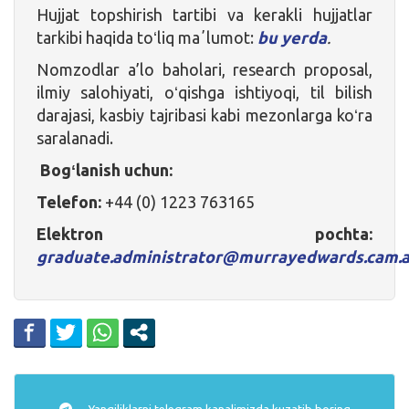
Hujjat topshirish tartibi va kerakli hujjatlar
tarkibi haqida toʻliq maʼlumot:
bu yerda
.
Nomzodlar a’lo baholari, research proposal,
ilmiy salohiyati, oʻqishga ishtiyoqi, til bilish
darajasi, kasbiy tajribasi kabi mezonlarga koʻra
saralanadi.
Bogʻlanish uchun:
Telefon:
+44 (0) 1223 763165
Elektron pochta:
graduate.administrator@murrayedwards.cam.a
Yangiliklarni
telegram
kanalimizda kuzatib boring