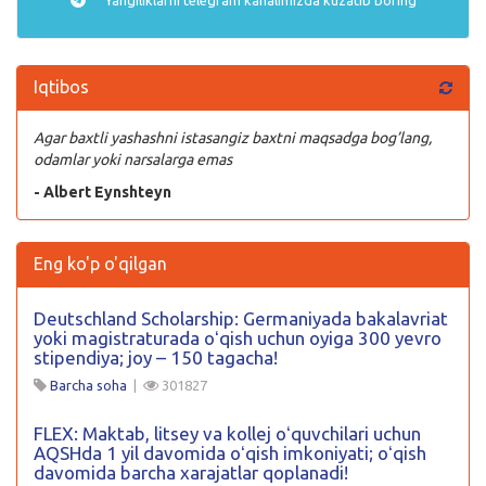
Iqtibos
Agar baxtli yashashni istasangiz baxtni maqsadga bog’lang,
odamlar yoki narsalarga emas
- Albert Eynshteyn
Eng ko'p o'qilgan
Deutschland Scholarship: Germaniyada bakalavriat
yoki magistraturada oʻqish uchun oyiga 300 yevro
stipendiya; joy – 150 tagacha!
Barcha soha
|
301827
FLEX: Maktab, litsey va kollej oʻquvchilari uchun
AQSHda 1 yil davomida oʻqish imkoniyati; oʻqish
davomida barcha xarajatlar qoplanadi!