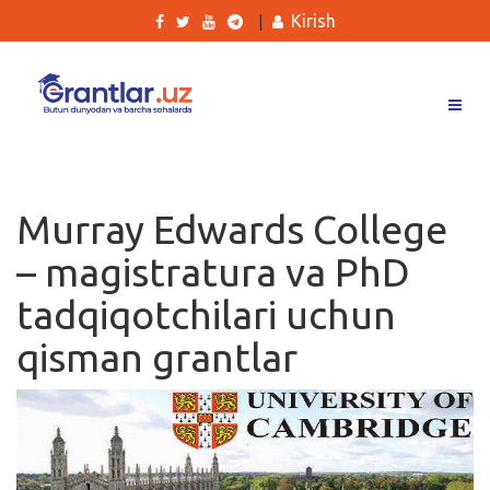
Kirish
|
Grantlar
Tanlovlar
Murray Edwards College
Ishlar
– magistratura va PhD
Kurslar
tadqiqotchilari uchun
Blog
qisman grantlar
Yana
Qidirish