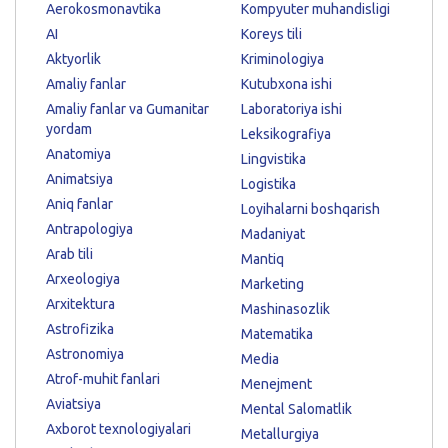
Aerokosmonavtika
Kompyuter muhandisligi
AI
Koreys tili
Aktyorlik
Kriminologiya
Amaliy fanlar
Kutubxona ishi
Amaliy fanlar va Gumanitar
Laboratoriya ishi
yordam
Leksikografiya
Anatomiya
Lingvistika
Animatsiya
Logistika
Aniq fanlar
Loyihalarni boshqarish
Antrapologiya
Madaniyat
Arab tili
Mantiq
Arxeologiya
Marketing
Arxitektura
Mashinasozlik
Astrofizika
Matematika
Astronomiya
Media
Atrof-muhit fanlari
Menejment
Aviatsiya
Mental Salomatlik
Axborot texnologiyalari
Metallurgiya