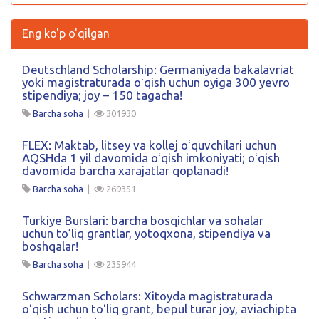
Eng ko'p o'qilgan
Deutschland Scholarship: Germaniyada bakalavriat
yoki magistraturada oʻqish uchun oyiga 300 yevro
stipendiya; joy – 150 tagacha!
Barcha soha
|
301930
FLEX: Maktab, litsey va kollej oʻquvchilari uchun
AQSHda 1 yil davomida oʻqish imkoniyati; oʻqish
davomida barcha xarajatlar qoplanadi!
Barcha soha
|
269351
Turkiye Burslari: barcha bosqichlar va sohalar
uchun to’liq grantlar, yotoqxona, stipendiya va
boshqalar!
Barcha soha
|
235944
Schwarzman Scholars: Xitoyda magistraturada
oʻqish uchun toʻliq grant, bepul turar joy, aviachipta