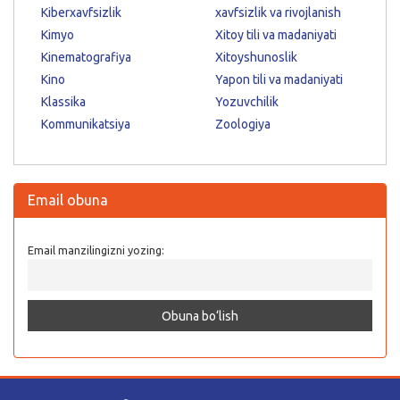
Kiberxavfsizlik
xavfsizlik va rivojlanish
Kimyo
Xitoy tili va madaniyati
Kinematografiya
Xitoyshunoslik
Kino
Yapon tili va madaniyati
Klassika
Yozuvchilik
Kommunikatsiya
Zoologiya
Email obuna
Email manzilingizni yozing: