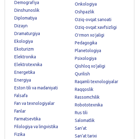
Demografiya
Onkologiya
Dinshunoslik
Oshpazlik
Diplomatiya
Oziq-ovqat sanoati
Dizayn
Oziq-ovqat xavfsizligi
Dramaturgiya
Oʻrmon xoʻjaligi
Ekologiya
Pedagogika
Ekoturizm
Planetologiya
Elektronika
Psixologiya
Elektrotexnika
Qishloq xo'jaligi
Energetika
Qurilish
Energiya
Raqamli texnologiyalar
Eston tili va madaniyati
Raqqoslik
Falsafa
Rassomchilik
Fan va texnologiyalar
Robototexnika
Fanlar
Rus tili
Farmatsevtika
Salomatlik
Filologiya va lingvistika
San'at
Fizika
San'at tarixi