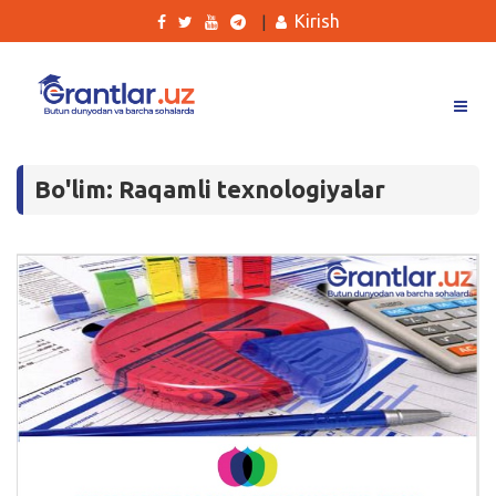
Kirish
|
Grantlar
Bo'lim: Raqamli texnologiyalar
Tanlovlar
Ishlar
Kurslar
Blog
Yana
Qidirish