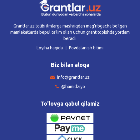
Grantlar.uz tolibi ilmlarga mashriqdan mag’ribgacha bo’lgan
mamlakatlarda bepul ta’lim olish uchun grant topishda yordam
beradi.
Loyiha haqida
Foydalanish bitimi
Biz bilan aloqa
info@grantlar.uz
@hamidziyo
To'lovga qabul qilamiz