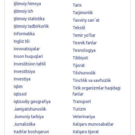
Ijtimoiy himoya
Tarix
Ijtimoiy ish
Tarjimonlik
Ijtimoiy statistika
Tasviriy sanʼat
Ijtimoiy tadbirkorlik
Tekstil
Informatika
Temir yo'llar
Ingliz tili
Texnik fanlar
Innovatsiyalar
Texnologiya
Inson huquqlari
Tibbiyot
Investitsion tahlil
Tijorat
Investitsiya
Tilshunoslik
Investiya
Tinchlik va xavfsizlik
Iqlim
Tirik organizmlar haqidagi
Iqtisod
fanlar
Iqtisodiy geografiya
Transport
Jamiyatshunoslik
Turizm
Jismoniy tarbiya
Veterinariya
Jurnalistika
Xalqaro munosabatlar
Kadrlar boshqaruvi
Xalqaro tijorat