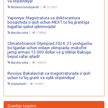
va stipendiya!
Biznesni boshqarish
|
227420
Yaponiya: Magistratura va doktorantura
bosqichida oʻqish uchun MEXT toʻliq grantiga
hujjatlar qabul qilinmoqda!
Barcha soha
|
178868
ClimateScience Olympiad 2024: 25 yoshgacha
boʻlganlar uchun onlayn olimpiada: mukofot
jamgʻarmasi 15 000 dollar va gʻoliblar Bakuga
bepul safar qiladi!
Barcha soha
|
149659
Rossiya: Bakalavriat va magistraturada o’qish
uchun to’liq grant va oylik stipendiya!
Dasturlash
|
143861
Grantlar taqvimi