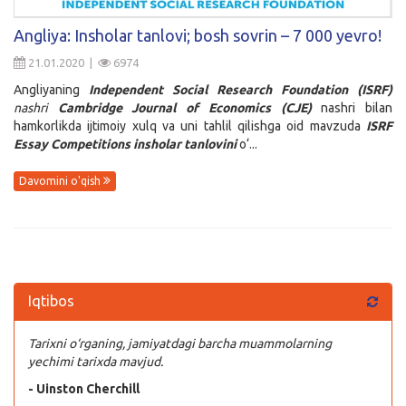
Kirish
Angliya: Insholar tanlovi; bosh sovrin – 7 000 yevro!
21.01.2020 |
6974
Angliyaning
Independent Social Research Foundation (ISRF)
nashri
Cambridge Journal of Economics (CJE)
nashri bilan
hamkorlikda ijtimoiy xulq va uni tahlil qilishga oid mavzuda
ISRF
Essay Competitions insholar tanlovini
o‘...
Davomini o'qish
Iqtibos
Tarixni o‘rganing, jamiyatdagi barcha muammolarning
yechimi tarixda mavjud.
- Uinston Cherchill