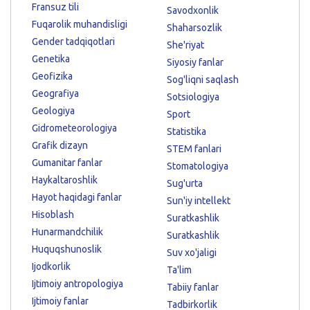
Fransuz tili
Savodxonlik
Fuqarolik muhandisligi
Shaharsozlik
Gender tadqiqotlari
She'riyat
Genetika
Siyosiy fanlar
Geofizika
Sog'liqni saqlash
Geografiya
Sotsiologiya
Geologiya
Sport
Gidrometeorologiya
Statistika
Grafik dizayn
STEM fanlari
Gumanitar fanlar
Stomatologiya
Haykaltaroshlik
Sug'urta
Hayot haqidagi fanlar
Sun'iy intellekt
Hisoblash
Suratkashlik
Hunarmandchilik
Suratkashlik
Huquqshunoslik
Suv xo'jaligi
Ijodkorlik
Ta'lim
Ijtimoiy antropologiya
Tabiiy fanlar
Ijtimoiy fanlar
Tadbirkorlik