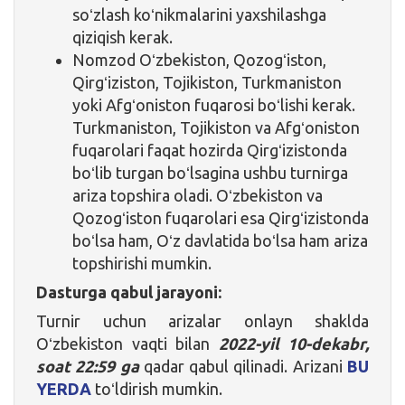
soʻzlash koʻnikmalarini yaxshilashga
qiziqish kerak.
Nomzod Oʻzbekiston, Qozogʻiston,
Qirgʻiziston, Tojikiston, Turkmaniston
yoki Afgʻoniston fuqarosi boʻlishi kerak.
Turkmaniston, Tojikiston va Afgʻoniston
fuqarolari faqat hozirda Qirgʻizistonda
boʻlib turgan boʻlsagina ushbu turnirga
ariza topshira oladi. Oʻzbekiston va
Qozogʻiston fuqarolari esa Qirgʻizistonda
boʻlsa ham, Oʻz davlatida boʻlsa ham ariza
topshirishi mumkin.
Dasturga qabul jarayoni:
Turnir uchun arizalar onlayn shaklda
Oʻzbekiston vaqti bilan
2022-yil 10-dekabr,
soat 22:59 ga
qadar qabul qilinadi. Arizani
BU
YERDA
toʻldirish mumkin.