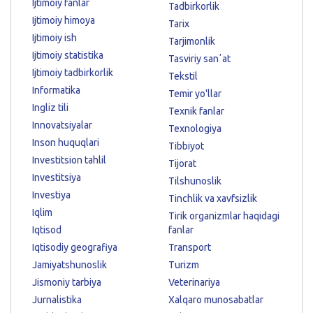
Ijtimoiy fanlar
Tadbirkorlik
Ijtimoiy himoya
Tarix
Ijtimoiy ish
Tarjimonlik
Ijtimoiy statistika
Tasviriy sanʼat
Ijtimoiy tadbirkorlik
Tekstil
Informatika
Temir yo'llar
Ingliz tili
Texnik fanlar
Innovatsiyalar
Texnologiya
Inson huquqlari
Tibbiyot
Investitsion tahlil
Tijorat
Investitsiya
Tilshunoslik
Investiya
Tinchlik va xavfsizlik
Iqlim
Tirik organizmlar haqidagi
Iqtisod
fanlar
Iqtisodiy geografiya
Transport
Jamiyatshunoslik
Turizm
Jismoniy tarbiya
Veterinariya
Jurnalistika
Xalqaro munosabatlar