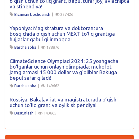
oʻqish uchun toʻliq grant, bepul turar joy, aviachipta
va stipendiya!
Biznesni boshqarish
|
227426
Yaponiya: Magistratura va doktorantura
bosqichida oʻqish uchun MEXT toʻliq grantiga
hujjatlar qabul qilinmoqda!
Barcha soha
|
178876
ClimateScience Olympiad 2024: 25 yoshgacha
boʻlganlar uchun onlayn olimpiada: mukofot
jamgʻarmasi 15 000 dollar va gʻoliblar Bakuga
bepul safar qiladi!
Barcha soha
|
149662
Rossiya: Bakalavriat va magistraturada o’qish
uchun to’liq grant va oylik stipendiya!
Dasturlash
|
143865