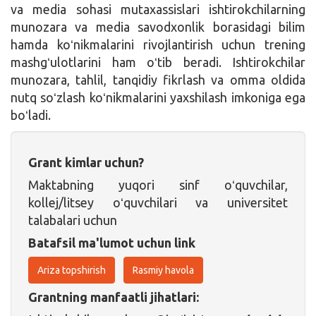
va media sohasi mutaxassislari ishtirokchilarning
munozara va media savodxonlik borasidagi bilim
hamda koʻnikmalarini rivojlantirish uchun trening
mashgʻulotlarini ham oʻtib beradi. Ishtirokchilar
munozara, tahlil, tanqidiy fikrlash va omma oldida
nutq soʻzlash koʻnikmalarini yaxshilash imkoniga ega
boʻladi.
Grant kimlar uchun?
Maktabning yuqori sinf oʻquvchilar,
kollej/litsey oʻquvchilari va universitet
talabalari uchun
Batafsil ma'lumot uchun link
Ariza topshirish
Rasmiy havola
Grantning manfaatli jihatlari: