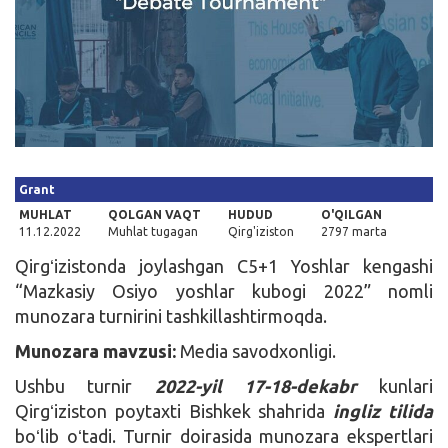
Kirish
Grant
MUHLAT
QOLGAN VAQT
HUDUD
O'QILGAN
11.12.2022
Muhlat tugagan
Qirg'iziston
2797 marta
Qirgʻizistonda joylashgan C5+1 Yoshlar kengashi
“Mazkasiy Osiyo yoshlar kubogi 2022” nomli
munozara turnirini tashkillashtirmoqda.
Munozara mavzusi:
Media savodxonligi.
Ushbu turnir
2022-yil 17-18-dekabr
kunlari
Qirgʻiziston poytaxti Bishkek shahrida
ingliz tilida
boʻlib oʻtadi. Turnir doirasida munozara ekspertlari