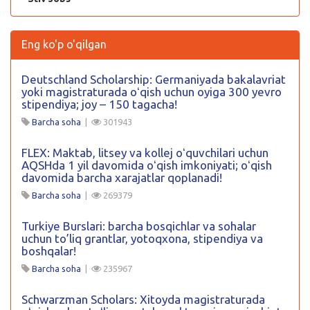
Eng ko'p o'qilgan
Deutschland Scholarship: Germaniyada bakalavriat
yoki magistraturada oʻqish uchun oyiga 300 yevro
stipendiya; joy – 150 tagacha!
Barcha soha
|
301943
FLEX: Maktab, litsey va kollej oʻquvchilari uchun
AQSHda 1 yil davomida oʻqish imkoniyati; oʻqish
davomida barcha xarajatlar qoplanadi!
Barcha soha
|
269379
Turkiye Burslari: barcha bosqichlar va sohalar
uchun to’liq grantlar, yotoqxona, stipendiya va
boshqalar!
Barcha soha
|
235967
Schwarzman Scholars: Xitoyda magistraturada