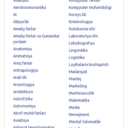
Adabiyot
Kompyuter fanlari
Aerokosmonavtika
Kompyuter muhandisligi
AI
Koreys tili
Aktyorlik
Kriminologiya
Amaliy fanlar
Kutubxona ishi
Amaliy fanlar va Gumanitar
Laboratoriya ishi
yordam
Leksikografiya
Anatomiya
Lingvistika
Animatsiya
Logistika
Aniq fanlar
Loyihalarni boshqarish
Antrapologiya
Madaniyat
Arab tili
Mantiq
Arxeologiya
Marketing
Arxitektura
Mashinasozlik
Astrofizika
Matematika
Astronomiya
Media
Atrof-muhit fanlari
Menejment
Aviatsiya
Mental Salomatlik
Axborot texnologiyalari