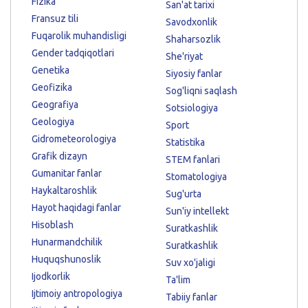
Fizika
San'at tarixi
Fransuz tili
Savodxonlik
Fuqarolik muhandisligi
Shaharsozlik
Gender tadqiqotlari
She'riyat
Genetika
Siyosiy fanlar
Geofizika
Sog'liqni saqlash
Geografiya
Sotsiologiya
Geologiya
Sport
Gidrometeorologiya
Statistika
Grafik dizayn
STEM fanlari
Gumanitar fanlar
Stomatologiya
Haykaltaroshlik
Sug'urta
Hayot haqidagi fanlar
Sun'iy intellekt
Hisoblash
Suratkashlik
Hunarmandchilik
Suratkashlik
Huquqshunoslik
Suv xo'jaligi
Ijodkorlik
Ta'lim
Ijtimoiy antropologiya
Tabiiy fanlar