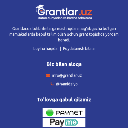
Grantlar.uz tolibi ilmlarga mashriqdan mag’ribgacha bo’lgan
mamlakatlarda bepul ta’lim olish uchun grant topishda yordam
beradi.
Loyiha haqida
Foydalanish bitimi
Biz bilan aloqa
info@grantlar.uz
@hamidziyo
To'lovga qabul qilamiz