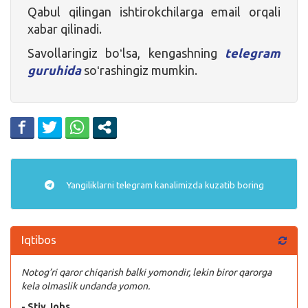
Qabul qilingan ishtirokchilarga email orqali
xabar qilinadi.
Savollaringiz boʻlsa, kengashning
telegram
guruhida
soʻrashingiz mumkin.
Yangiliklarni
telegram
kanalimizda kuzatib boring
Iqtibos
Notog’ri qaror chiqarish balki yomondir, lekin biror qarorga
kela olmaslik undanda yomon.
- Stiv Jobs