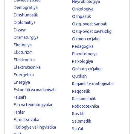
Neyrobiologiya
Demografiya
Onkologiya
Dinshunoslik
Oshpazlik
Diplomatiya
Oziq-ovqat sanoati
Dizayn
Oziq-ovqat xavfsizligi
Dramaturgiya
Oʻrmon xoʻjaligi
Ekologiya
Pedagogika
Ekoturizm
Planetologiya
Elektronika
Psixologiya
Elektrotexnika
Qishloq xo'jaligi
Energetika
Qurilish
Energiya
Raqamli texnologiyalar
Eston tili va madaniyati
Raqqoslik
Falsafa
Rassomchilik
Fan va texnologiyalar
Robototexnika
Fanlar
Rus tili
Farmatsevtika
Salomatlik
Filologiya va lingvistika
San'at