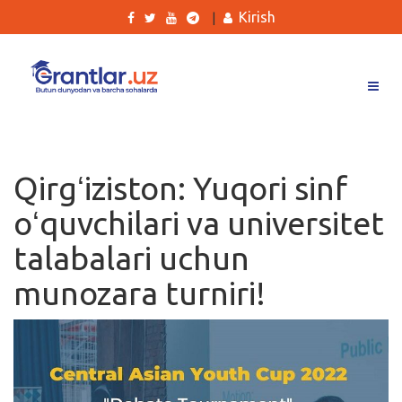
Kirish
|
Grantlar
Tanlovlar
Qirgʻiziston: Yuqori sinf
Ishlar
oʻquvchilari va universitet
Kurslar
talabalari uchun
Blog
munozara turniri!
Yana
Qidirish