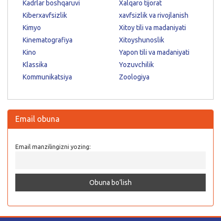
Kadrlar boshqaruvi
Xalqaro tijorat
Kiberxavfsizlik
xavfsizlik va rivojlanish
Kimyo
Xitoy tili va madaniyati
Kinematografiya
Xitoyshunoslik
Kino
Yapon tili va madaniyati
Klassika
Yozuvchilik
Kommunikatsiya
Zoologiya
Email obuna
Email manzilingizni yozing: