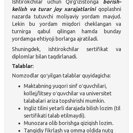
Ishtirokchilar uchun Qirgʻizistonga
borish-
kelish va turar joy xarajatlarini
qoplashni
nazarda tutuvchi moliyaviy yordam mavjud.
Lekin bu yordam miqdori cheklangan va
turnirga qabul qilingan hamda bunday
yordamga ehtiyoji borlarga ajratiladi.
Shuningdek, ishtirokchilar sertifikat va
diplomlar bilan taqdirlanadi.
Talablar:
Nomzodlar qoʻyilgan talablar quyidagicha:
Maktabning yuqori sinf oʻquvchilari,
kollej/litsey oʻquvchilar va universitet
talabalari ariza topshirishi mumkin.
Ingliz tilini yetarli darajada bilish lozim (til
sertifikati talab etilmaydi).
Munozara olib borishga qiziqish lozim.
Tanqidiy fikrlash va omma oldida nutq