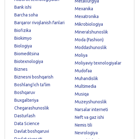
Metallurgiya
Bank ishi
Mexanika
Barcha soha
Mexatronika
Barqaror rivojlanish fanlari
Mikrobiologiya
Biofizika
Mineralshunoslik
Biokimyo
Moda (Fashion)
Biologiya
Moddashunoslik
Biomeditsina
Moliya
Biotexnologiya
Moliyaviy texnologiyalar
Biznes
Mudofaa
Biznesni boshqarish
Muhandislik
Boshlang'ich ta'lim
Multimedia
Boshqaruv
Musiqa
Buxgalteriya
Muzeyshunoslik
Chegarashunoslik
Narsalar interneti
Dasturlash
Neft va gaz ishi
Data Science
Nemis tili
Davlat boshqaruvi
Nevrologiya
Davlat siyosati