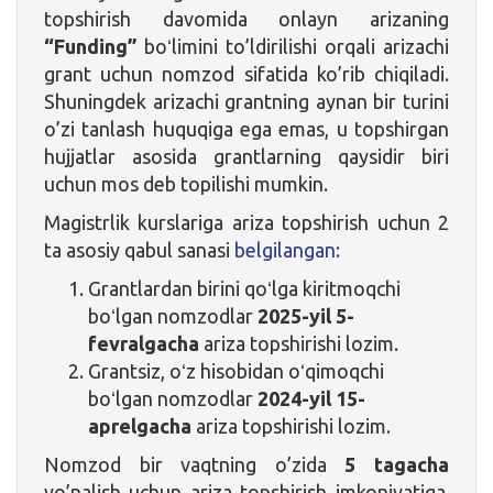
topshirish davomida onlayn arizaning
“Funding”
boʻlimini to’ldirilishi orqali arizachi
grant uchun nomzod sifatida ko’rib chiqiladi.
Shuningdek arizachi grantning aynan bir turini
o’zi tanlash huquqiga ega emas, u topshirgan
hujjatlar asosida grantlarning qaysidir biri
uchun mos deb topilishi mumkin.
Magistrlik kurslariga ariza topshirish uchun 2
ta asosiy qabul sanasi
belgilangan:
Grantlardan birini qoʻlga kiritmoqchi
boʻlgan nomzodlar
2025-yil 5-
fevralgacha
ariza topshirishi lozim.
Grantsiz, oʻz hisobidan oʻqimoqchi
boʻlgan nomzodlar
2024-yil 15-
aprelgacha
ariza topshirishi lozim.
Nomzod bir vaqtning o’zida
5 tagacha
yo’nalish uchun ariza topshirish imkoniyatiga