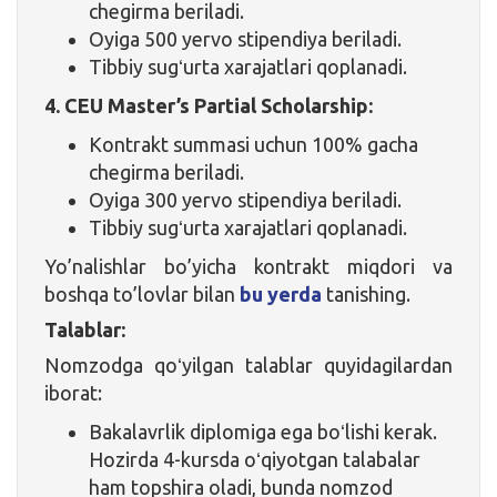
chegirma beriladi.
Oyiga 500 yervo stipendiya beriladi.
Tibbiy sugʻurta xarajatlari qoplanadi.
4. CEU Master’s Partial Scholarship:
Kontrakt summasi uchun 100% gacha
chegirma beriladi.
Oyiga 300 yervo stipendiya beriladi.
Tibbiy sugʻurta xarajatlari qoplanadi.
Yo’nalishlar bo’yicha kontrakt miqdori va
boshqa to’lovlar bilan
bu yerda
tanishing.
Talablar:
Nomzodga qoʻyilgan talablar quyidagilardan
iborat:
Bakalavrlik diplomiga ega boʻlishi kerak.
Hozirda 4-kursda oʻqiyotgan talabalar
ham topshira oladi, bunda nomzod