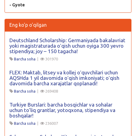
- Gyote
Eng ko'p o'qilgan
Deutschland Scholarship: Germaniyada bakalavriat
yoki magistraturada oʻqish uchun oyiga 300 yevro
stipendiya; joy – 150 tagacha!
Barcha soha
|
301970
FLEX: Maktab, litsey va kollej oʻquvchilari uchun
AQSHda 1 yil davomida oʻqish imkoniyati; oʻqish
davomida barcha xarajatlar qoplanadi!
Barcha soha
|
269408
Turkiye Burslari: barcha bosqichlar va sohalar
uchun to’liq grantlar, yotoqxona, stipendiya va
boshqalar!
Barcha soha
|
236007