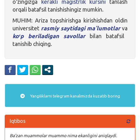
oʻzingizga
kerakli magistrlik kursini
tanlash
orqali batafsil tanishishingiz mumkin.
MUHIM: Ariza topshirishga kirishishdan oldin
universitet
rasmiy saytidagi maʼlumotlar
va
koʻp beriladigan savollar
bilan batafsil
tanishib chiqing.
Yangiliklarni
telegram
kanalimizda kuzatib boring
Iqtibos
Ba’zan muammolar muammo nima ekanligini aniqlaydi.