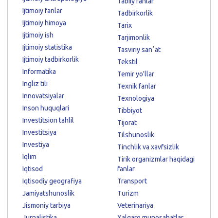
Tabiiy fanlar
Ijtimoiy fanlar
Tadbirkorlik
Ijtimoiy himoya
Tarix
Ijtimoiy ish
Tarjimonlik
Ijtimoiy statistika
Tasviriy sanʼat
Ijtimoiy tadbirkorlik
Tekstil
Informatika
Temir yo'llar
Ingliz tili
Texnik fanlar
Innovatsiyalar
Texnologiya
Inson huquqlari
Tibbiyot
Investitsion tahlil
Tijorat
Investitsiya
Tilshunoslik
Investiya
Tinchlik va xavfsizlik
Iqlim
Tirik organizmlar haqidagi
Iqtisod
fanlar
Iqtisodiy geografiya
Transport
Jamiyatshunoslik
Turizm
Jismoniy tarbiya
Veterinariya
Jurnalistika
Xalqaro munosabatlar