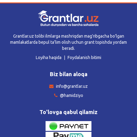
Grantlar.uz tolibi ilmlarga mashriqdan mag’ribgacha bo’lgan
mamlakatlarda bepul ta’lim olish uchun grant topishda yordam
beradi.
Loyiha haqida
Foydalanish bitimi
Biz bilan aloqa
info@grantlar.uz
@hamidziyo
To'lovga qabul qilamiz