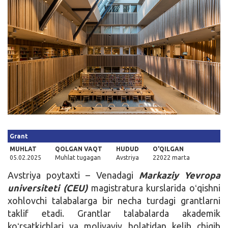
Kirish
Grant
MUHLAT
QOLGAN VAQT
HUDUD
O'QILGAN
05.02.2025
Muhlat tugagan
Avstriya
22022 marta
Avstriya poytaxti – Venadagi
Markaziy Yevropa
universiteti (CEU)
magistratura kurslarida oʻqishni
xohlovchi talabalarga bir necha turdagi grantlarni
taklif etadi. Grantlar talabalarda akademik
koʻrsatkichlari va moliyaviy holatidan kelib chiqib