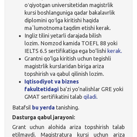
oʻqiyotgan universitetidan magistrlik
kursi boshlanguniga qadar bakalavrlik
diplomini qoʻlga kiritishi haqida
maʼlumotnoma taqdim etishi kerak.
Ingliz tilini yetarli darajada bilish
lozim. Nomzod kamida TOEFL 88 yoki
IELTS 6.5 sertifikatiga ega bo’lishi
kerak.
Grantni qo’lga kiritish uchun tegishli
magistrlik kurslaridan biriga ariza
topshirish va qabul qilinish lozim.
Iqtisodiyot va biznes
fakultetidagi
ba’zi yo’nalishlar
GRE
yoki
GMAT sertifikatini
talab
qiladi.
Batafsil
bu yerda
tanishing.
Dasturga qabul jarayoni:
Grant uchun alohida ariza topshirish talab
etilmaydi. Magistratura kursi uchun ariza