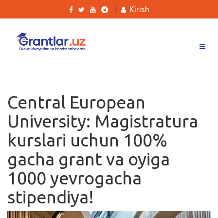
Kirish
|
Grantlar
Tanlovlar
Central European
Ishlar
University: Magistratura
Kurslar
kurslari uchun 100%
Blog
gacha grant va oyiga
Yana
1000 yevrogacha
stipendiya!
Qidirish