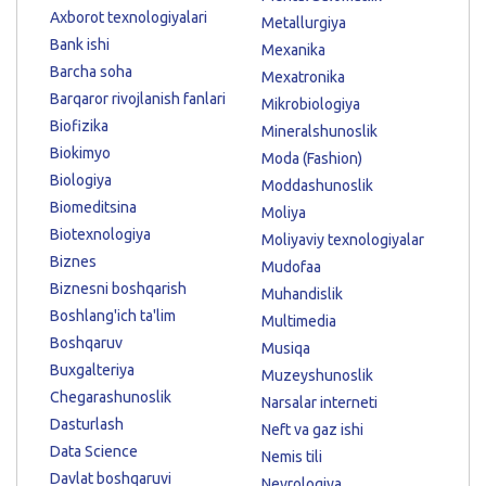
Axborot texnologiyalari
Metallurgiya
Bank ishi
Mexanika
Barcha soha
Mexatronika
Barqaror rivojlanish fanlari
Mikrobiologiya
Biofizika
Mineralshunoslik
Biokimyo
Moda (Fashion)
Biologiya
Moddashunoslik
Biomeditsina
Moliya
Biotexnologiya
Moliyaviy texnologiyalar
Biznes
Mudofaa
Biznesni boshqarish
Muhandislik
Boshlang'ich ta'lim
Multimedia
Boshqaruv
Musiqa
Buxgalteriya
Muzeyshunoslik
Chegarashunoslik
Narsalar interneti
Dasturlash
Neft va gaz ishi
Data Science
Nemis tili
Davlat boshqaruvi
Nevrologiya