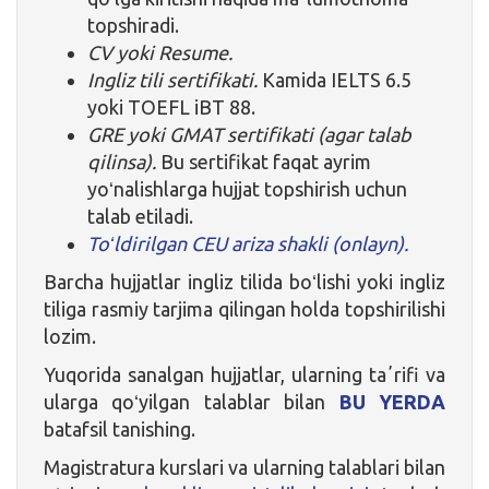
topshiradi.
CV yoki Resume.
Ingliz tili sertifikati.
Kamida IELTS 6.5
yoki TOEFL iBT 88.
GRE yoki GMAT sertifikati (agar talab
qilinsa).
Bu sertifikat faqat ayrim
yoʻnalishlarga hujjat topshirish uchun
talab etiladi.
Toʻldirilgan CEU ariza shakli (onlayn).
Barcha hujjatlar ingliz tilida boʻlishi yoki ingliz
tiliga rasmiy tarjima qilingan holda topshirilishi
lozim.
Yuqorida sanalgan hujjatlar, ularning taʼrifi va
ularga qoʻyilgan talablar bilan
BU YERDA
batafsil tanishing.
Magistratura kurslari va ularning talablari bilan