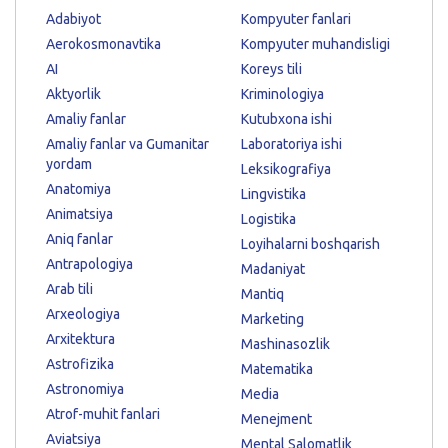
Adabiyot
Kompyuter fanlari
Aerokosmonavtika
Kompyuter muhandisligi
AI
Koreys tili
Aktyorlik
Kriminologiya
Amaliy fanlar
Kutubxona ishi
Amaliy fanlar va Gumanitar
Laboratoriya ishi
yordam
Leksikografiya
Anatomiya
Lingvistika
Animatsiya
Logistika
Aniq fanlar
Loyihalarni boshqarish
Antrapologiya
Madaniyat
Arab tili
Mantiq
Arxeologiya
Marketing
Arxitektura
Mashinasozlik
Astrofizika
Matematika
Astronomiya
Media
Atrof-muhit fanlari
Menejment
Aviatsiya
Mental Salomatlik