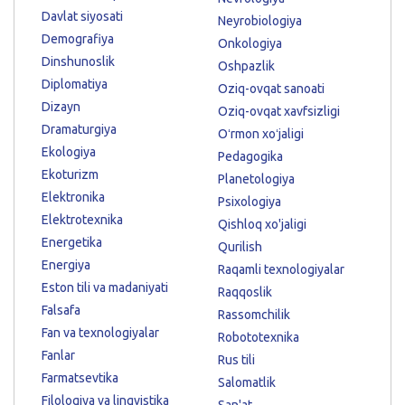
Davlat siyosati
Neyrobiologiya
Demografiya
Onkologiya
Dinshunoslik
Oshpazlik
Diplomatiya
Oziq-ovqat sanoati
Dizayn
Oziq-ovqat xavfsizligi
Dramaturgiya
Oʻrmon xoʻjaligi
Ekologiya
Pedagogika
Ekoturizm
Planetologiya
Elektronika
Psixologiya
Elektrotexnika
Qishloq xo'jaligi
Energetika
Qurilish
Energiya
Raqamli texnologiyalar
Eston tili va madaniyati
Raqqoslik
Falsafa
Rassomchilik
Fan va texnologiyalar
Robototexnika
Fanlar
Rus tili
Farmatsevtika
Salomatlik
Filologiya va lingvistika
San'at