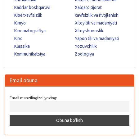
Kadrlar boshqaruvi
Xalqaro tijorat
Kiberxavfsizlik
xavfsizlik va rivojlanish
Kimyo
Xitoy tili va madaniyati
Kinematografiya
Xitoyshunoslik
Kino
Yapon tili va madaniyati
Klassika
Yozuvchilik
Kommunikatsiya
Zoologiya
Email obuna
Email manzilingizni yozing: