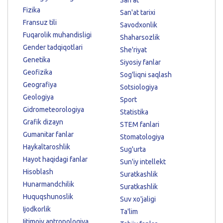
Fizika
San'at tarixi
Fransuz tili
Savodxonlik
Fuqarolik muhandisligi
Shaharsozlik
Gender tadqiqotlari
She'riyat
Genetika
Siyosiy fanlar
Geofizika
Sog'liqni saqlash
Geografiya
Sotsiologiya
Geologiya
Sport
Gidrometeorologiya
Statistika
Grafik dizayn
STEM fanlari
Gumanitar fanlar
Stomatologiya
Haykaltaroshlik
Sug'urta
Hayot haqidagi fanlar
Sun'iy intellekt
Hisoblash
Suratkashlik
Hunarmandchilik
Suratkashlik
Huquqshunoslik
Suv xo'jaligi
Ijodkorlik
Ta'lim
Ijtimoiy antropologiya