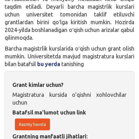
taqdim etiladi. Deyarli barcha magistrlik kurslari
uchun universitet tomonidan taklif etiluvchi
grantlardan birini qoʻlga kiritish mumkin. Hozirda
2024-yilda boshlanadigan oʻqish uchun arizalar qabul
qilinmoqda.
Barcha magistrlik kurslarida oʻqish uchun grant olish
mumkin. Universitetda mavjud magistratura kurslari
bilan batafsil
bu yerda
tanishing
Grant kimlar uchun?
Magistratura kursida o’qishni xohlovchilar
uchun
Batafsil ma'lumot uchun link
Rasmiy havola
Grantning manfaatli jihatlari: