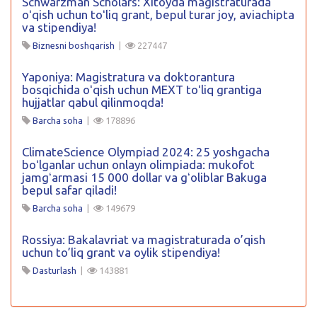
Schwarzman Scholars: Xitoyda magistraturada
oʻqish uchun toʻliq grant, bepul turar joy, aviachipta
va stipendiya!
Biznesni boshqarish
|
227447
Yaponiya: Magistratura va doktorantura
bosqichida oʻqish uchun MEXT toʻliq grantiga
hujjatlar qabul qilinmoqda!
Barcha soha
|
178896
ClimateScience Olympiad 2024: 25 yoshgacha
boʻlganlar uchun onlayn olimpiada: mukofot
jamgʻarmasi 15 000 dollar va gʻoliblar Bakuga
bepul safar qiladi!
Barcha soha
|
149679
Rossiya: Bakalavriat va magistraturada o’qish
uchun to’liq grant va oylik stipendiya!
Dasturlash
|
143881