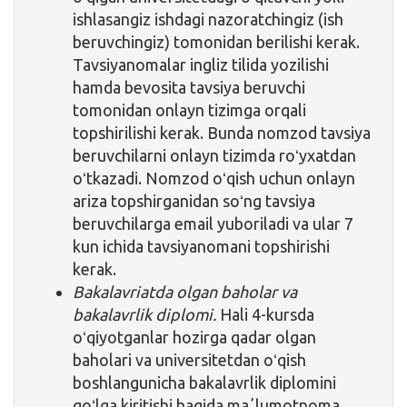
ishlasangiz ishdagi nazoratchingiz (ish
beruvchingiz) tomonidan berilishi kerak.
Tavsiyanomalar ingliz tilida yozilishi
hamda bevosita tavsiya beruvchi
tomonidan onlayn tizimga orqali
topshirilishi kerak. Bunda nomzod tavsiya
beruvchilarni onlayn tizimda roʻyxatdan
oʻtkazadi. Nomzod oʻqish uchun onlayn
ariza topshirganidan soʻng tavsiya
beruvchilarga email yuboriladi va ular 7
kun ichida tavsiyanomani topshirishi
kerak.
Bakalavriatda olgan baholar va
bakalavrlik diplomi.
Hali 4-kursda
oʻqiyotganlar hozirga qadar olgan
baholari va universitetdan oʻqish
boshlangunicha bakalavrlik diplomini
qoʻlga kiritishi haqida maʼlumotnoma