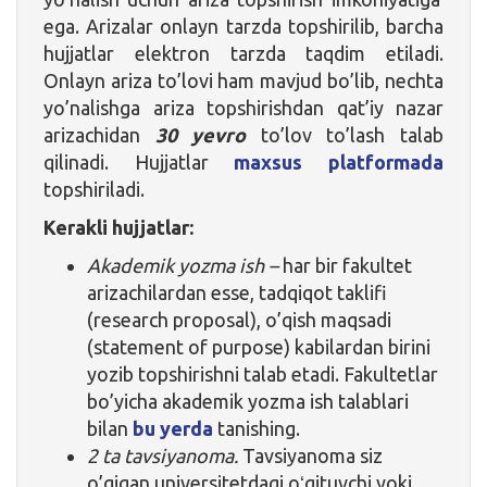
ega. Arizalar onlayn tarzda topshirilib, barcha
hujjatlar elektron tarzda taqdim etiladi.
Onlayn ariza to’lovi ham mavjud bo’lib, nechta
yo’nalishga ariza topshirishdan qat’iy nazar
arizachidan
30 yevro
to’lov to’lash talab
qilinadi. Hujjatlar
maxsus platformada
topshiriladi
.
Kerakli hujjatlar:
Akademik yozma ish –
har bir fakultet
arizachilardan esse, tadqiqot taklifi
(research proposal), o’qish maqsadi
(statement of purpose) kabilardan birini
yozib topshirishni talab etadi. Fakultetlar
bo’yicha akademik yozma ish talablari
bilan
bu yerda
tanishing.
2 ta tavsiyanoma.
Tavsiyanoma siz
o’qigan universitetdagi oʻqituvchi yoki