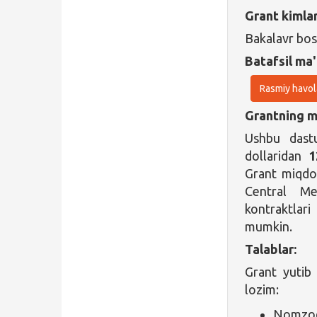
Grant kimla
Bakalavr bos
Batafsil ma'
Rasmiy havol
Grantning ma
Ushbu dastu
dollaridan
1
Grant miqdor
Central Me
kontraktlar
mumkin.
Talablar:
Grant yutib
lozim:
Nomzod 