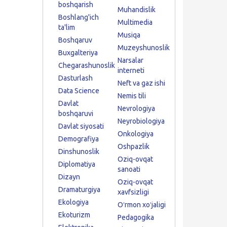
boshqarish
Muhandislik
Boshlang'ich
Multimedia
ta'lim
Musiqa
Boshqaruv
Muzeyshunoslik
Buxgalteriya
Narsalar
Chegarashunoslik
interneti
Dasturlash
Neft va gaz ishi
Data Science
Nemis tili
Davlat
Nevrologiya
boshqaruvi
Neyrobiologiya
Davlat siyosati
Onkologiya
Demografiya
Oshpazlik
Dinshunoslik
Oziq-ovqat
Diplomatiya
sanoati
Dizayn
Oziq-ovqat
Dramaturgiya
xavfsizligi
Ekologiya
Oʻrmon xoʻjaligi
Ekoturizm
Pedagogika