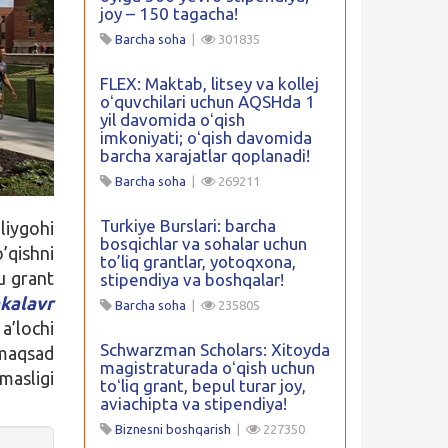
joy – 150 tagacha!
Barcha soha
|
301835
FLEX: Maktab, litsey va kollej
oʻquvchilari uchun AQSHda 1
yil davomida oʻqish
imkoniyati; oʻqish davomida
barcha xarajatlar qoplanadi!
Barcha soha
|
269211
Turkiye Burslari: barcha
liygohi
bosqichlar va sohalar uchun
’qishni
to’liq grantlar, yotoqxona,
bu grant
stipendiya va boshqalar!
kalavr
Barcha soha
|
235805
a’lochi
Schwarzman Scholars: Xitoyda
 maqsad
magistraturada oʻqish uchun
masligi
toʻliq grant, bepul turar joy,
aviachipta va stipendiya!
Biznesni boshqarish
|
227350