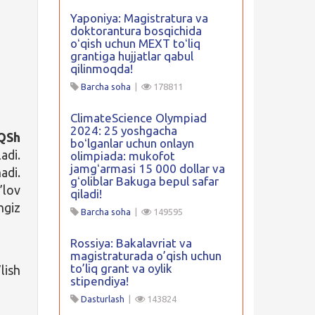
Yaponiya: Magistratura va
doktorantura bosqichida
oʻqish uchun MEXT toʻliq
grantiga hujjatlar qabul
qilinmoqda!
Barcha soha
|
178811
ClimateScience Olympiad
2024: 25 yoshgacha
QSh
boʻlganlar uchun onlayn
adi.
olimpiada: mukofot
jamgʻarmasi 15 000 dollar va
adi.
gʻoliblar Bakuga bepul safar
’lov
qiladi!
ngiz
Barcha soha
|
149595
Rossiya: Bakalavriat va
magistraturada o’qish uchun
to’liq grant va oylik
lish
stipendiya!
Dasturlash
|
143824