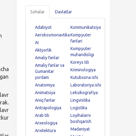
Sohalar
Davlatlar
Adabiyot
Kommunikatsiya
n
Aerokosmonavtika
Kompyuter
fanlari
AI
Kompyuter
Aktyorlik
muhandisligi
Amaliy fanlar
Koreys tili
Amaliy fanlar va
ncha
Kriminologiya
Gumanitar
ngan
yordam
Kutubxona ishi
Anatomiya
Laboratoriya ishi
Animatsiya
Leksikografiya
lavr
Aniq fanlar
Lingvistika
rak.
Antrapologiya
Logistika
lavr
Arab tili
Loyihalarni
zkur
boshqarish
Arxeologiya
Madaniyat
Arxitektura
tlar