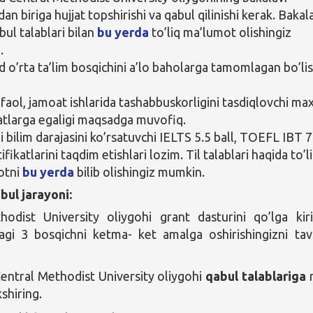
dan biriga hujjat topshirishi va qabul qilinishi kerak. Bakal
bul talablari bilan
bu yerda
to’liq ma’lumot olishingiz
.
o’rta ta’lim bosqichini a’lo baholarga tamomlagan bo’lis
 faol, jamoat ishlarida tashabbuskorligini tasdiqlovchi ma
katlarga egaligi maqsadga muvofiq.
ili bilim darajasini ko’rsatuvchi IELTS 5.5 ball, TOEFL IBT 
tifikatlarini taqdim etishlari lozim. Til talablari haqida to’l
otni
bu yerda
bilib olishingiz mumkin.
bul jarayoni:
odist University oliygohi grant dasturini qo’lga kiri
agi 3 bosqichni ketma- ket amalga oshirishingizni tav
entral Methodist University oliygohi
qabul talablariga
kshiring.