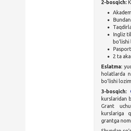
2-bosqich:
K
Akadem
Bundan o
Taqdirla
Ingliz t
bo’lishi
Pasport
2 ta ak
Eslatma
: yu
holatlarda n
bo’lishi lozim
3-bosqich:
kurslaridan b
Grant uchun
kurslariga 
grantga nomzo
Shundan so’ng