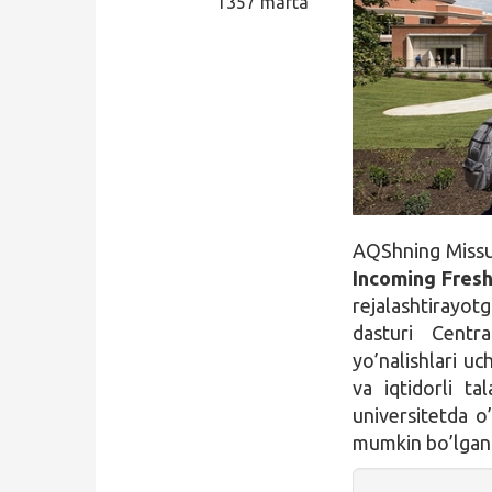
1357 marta
Qidirish
Kirish
AQShning Missu
Incoming Fres
rejalashtirayotg
dasturi Centr
yo’nalishlari uc
va iqtidorli t
universitetda o’
mumkin bo’lgan i