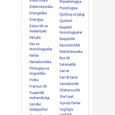
Elektronika
Planetologiya
Elektrotexnika
Psixologiya
Energetika
Qishloq xo'jaligi
Energiya
Qurilish
Eston tili va
Raqamli
madaniyati
texnologiyalar
Falsafa
Raqqoslik
Fan va
Rassomchilik
texnologiyalar
Robototexnika
Fanlar
Rus tili
Farmatsevtika
Salomatlik
Filologiya va
San'at
lingvistika
San'at tarixi
Fizika
Savodxonlik
Fransuz tili
Shaharsozlik
Fuqarolik
She'riyat
muhandisligi
Siyosiy fanlar
Gender
tadqiqotlari
Sog'liqni
saqlash