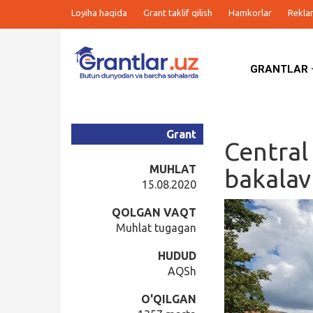
Loyiha haqida
Grant taklif qilish
Hamkorlar
Rekla
GRANTLAR
Grantlar
Tanlovlar
Grant
Central
Ishlar
MUHLAT
bakalav
15.08.2020
Kurslar
QOLGAN VAQT
Muhlat tugagan
Blog
HUDUD
AQSh
Yana
O'QILGAN