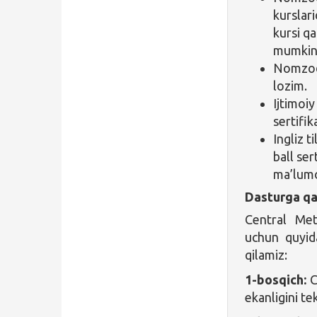
kurslari
kursi qa
mumkin
Nomzod 
lozim.
Ijtimoiy
sertifi
Ingliz t
ball ser
ma’lum
Dasturga qa
Central Meth
uchun quyid
qilamiz:
1-bosqich:
C
ekanligini te