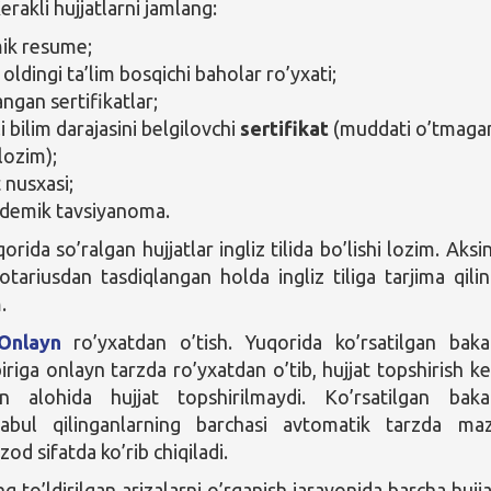
erakli hujjatlarni jamlang:
ik resume;
ldingi ta’lim bosqichi baholar ro’yxati;
ngan sertifikatlar;
ili bilim darajasini belgilovchi
sertifikat
(muddati o’tmaga
 lozim);
 nusxasi;
ademik tavsiyanoma.
qorida so’ralgan hujjatlar ingliz tilida bo’lishi lozim. Aksi
otariusdan tasdiqlangan holda ingliz tiliga tarjima qili
.
Onlayn
ro’yxatdan o’tish. Yuqorida ko’rsatilgan baka
iriga onlayn tarzda ro’yxatdan o’tib, hujjat topshirish ke
 alohida hujjat topshirilmaydi. Ko’rsatilgan baka
qabul qilinganlarning barchasi avtomatik tarzda ma
d sifatda ko’rib chiqiladi.
 to’ldirilgan arizalarni o’rganish jarayonida barcha hujja