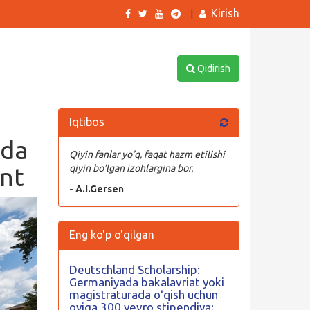
Kirish
|
Qidirish
Iqtibos
hda
Qiyin fanlar yo’q, faqat hazm etilishi
ant
qiyin bo’lgan izohlargina bor.
- A.I.Gersen
Eng ko'p o'qilgan
Deutschland Scholarship:
Germaniyada bakalavriat yoki
magistraturada oʻqish uchun
oyiga 300 yevro stipendiya;