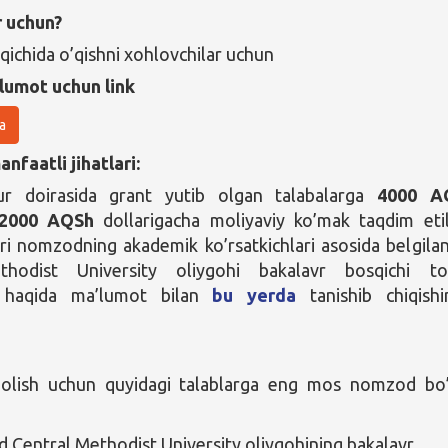
r uchun?
qichida o’qishni xohlovchilar uchun
lumot uchun link
a
nfaatli jihatlari:
r doirasida grant yutib olgan talabalarga
4000 A
2000 AQSh
dollarigacha moliyaviy ko’mak taqdim etil
i nomzodning akademik ko’rsatkichlari asosida belgilan
thodist University oliygohi bakalavr bosqichi to
i haqida ma’lumot bilan
bu yerda
tanishib chiqishi
 olish uchun quyidagi talablarga eng mos nomzod bo’
Central Methodist University oliygohining bakalavr