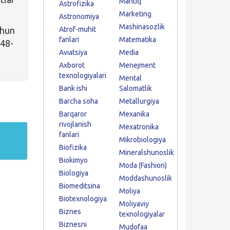
Mantiq
Astrofizika
Marketing
Astronomiya
Mashinasozlik
n
Atrof-muhit
fanlari
Matematika
248-
Aviatsiya
Media
Axborot
Menejment
texnologiyalari
Mental
Bank ishi
Salomatlik
Barcha soha
Metallurgiya
Barqaror
Mexanika
rivojlanish
Mexatronika
fanlari
Mikrobiologiya
Biofizika
Mineralshunoslik
Biokimyo
Moda (Fashion)
Biologiya
Moddashunoslik
Biomeditsina
Moliya
Biotexnologiya
Moliyaviy
Biznes
texnologiyalar
Biznesni
Mudofaa