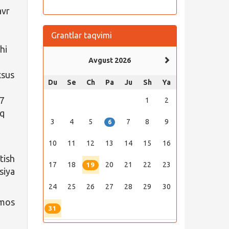
avr
Grantlar taqvimi
hi
Avgust 2026
xsus
Du
Se
Ch
Pa
Ju
Sh
Ya
77
1
2
iq
3
4
5
7
8
9
6
10
11
12
13
14
15
16
tish
17
18
20
21
22
23
19
siya
24
25
26
27
28
29
30
mos
31