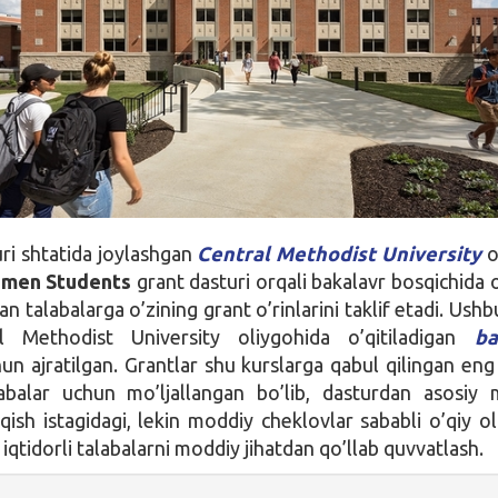
ri shtatida joylashgan
Central Methodist University
o
hmen Students
grant dasturi orqali bakalavr bosqichida o
an talabalarga o’zining grant o’rinlarini taklif etadi. Ush
al Methodist University oliygohida o’qitiladigan
ba
hun ajratilgan. Grantlar shu kurslarga qabul qilingan eng 
alabalar uchun mo’ljallangan bo’lib, dasturdan asosiy
qish istagidagi, lekin moddiy cheklovlar sababli o’qiy ol
qtidorli talabalarni moddiy jihatdan qo’llab quvvatlash.