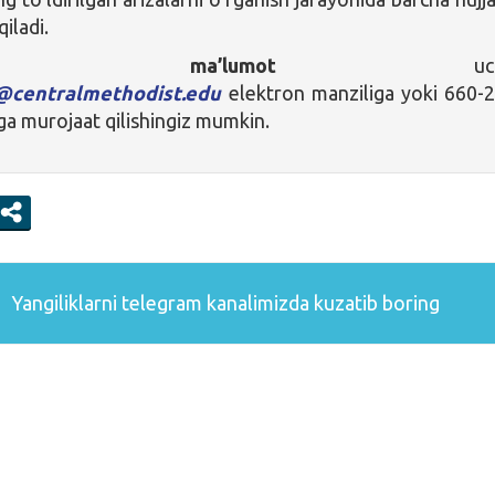
qiladi.
imcha ma’lumot
uchu
@centralmethodist.edu
elektron manziliga yoki 660-
a murojaat qilishingiz mumkin.
Yangiliklarni
telegram
kanalimizda kuzatib boring