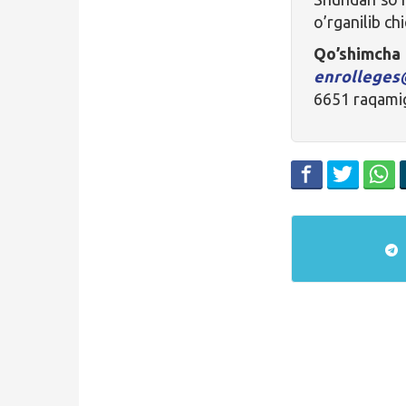
o’rganilib chi
Qo’sh
enrolleges
6651 raqamig