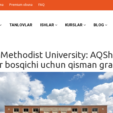
ma
Premium obuna
FAQ
TANLOVLAR
ISHLAR
KURSLAR
BLOG
 Methodist University: AQS
r bosqichi uchun qisman gr