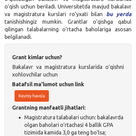
o’qish uchun beriladi. Universitetda mavjud bakalavr
va magistratura kurslari ro’yxati bilan
bu yerda
tanishishingiz mumkin. Grantlar o’qishga qabul
qilingan talabalarning o’rtacha baholariga asosan
belgilanadi.
Grant kimlar uchun?
Bakalavr va magistratura kurslarida o’qishni
xohlovchilar uchun
Batafsil ma'lumot uchun link
Rasmiy havola
Grantning manfaatli jihatlari:
Magistratura talabalari uchun: bakalavrda
olgan baholari o’rtachasi 4 ballik GPA
tizimida kamida 3,0 ga teng bo’lsa;