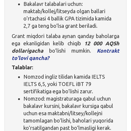
Bakalavr talabalari uchun:
maktab/kollej/litseyda olgan ballari
o’rtachasi 4 ballik GPA tizimida kamida
2,7 ga teng bo’lsa grant beriladi.
Grant miqdori talaba aynan qanday baholarga
ega ekanligidan kelib chiqib
12 000 AQSh
dollarigacha
bo’lishi mumkin.
Kontrakt
to’lovi qancha?
Talablar:
Nomzod ingliz tilidan kamida IELTS
IELTS 6,5, yoki TOEFL iBT 79
sertifikatiga ega bo’lishi zarur.
Nomzod: magistraturaga qabul uchun
bakalavr kursini, bakalavr kursiga qabul
uchun esa maktabni/litsey/kollejni
tamomlagan bo’lishi, baholari yuqorida
ko’rsatilgandan past bo’lmasligi kerak.