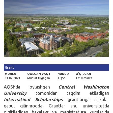
Kirish
Grant
MUHLAT
QOLGAN VAQT
HUDUD
O'QILGAN
01.02.2021
Muhlat tugagan
AQSh
1718 marta
AQShda joylashgan
Central Washington
University
tomonidan taqdim etiladigan
Internatinal Scholarships
grantlariga arizalar
qabul qilinmoqda. Grantlar shu universitetda
o’qitiladigan bakalavr va magistratura kurslarida