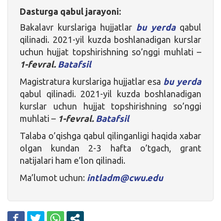
Dasturga qabul jarayoni:
Bakalavr kurslariga hujjatlar
bu yerda
qabul
qilinadi. 2021-yil kuzda boshlanadigan kurslar
uchun hujjat topshirishning so’nggi muhlati –
1-fevral.
Batafsil
Magistratura kurslariga hujjatlar esa
bu yerda
qabul qilinadi. 2021-yil kuzda boshlanadigan
kurslar uchun hujjat topshirishning so’nggi
muhlati –
1-fevral.
Batafsil
Talaba o’qishga qabul qilinganligi haqida xabar
olgan kundan 2-3 hafta o’tgach, grant
natijalari ham e’lon qilinadi.
Ma’lumot uchun:
intladm@cwu.edu