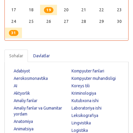
17
18
20
21
22
23
19
24
25
26
27
28
29
30
31
Sohalar
Davlatlar
Adabiyot
Kompyuter fanlari
Aerokosmonavtika
Kompyuter muhandisligi
AI
Koreys tili
Aktyorlik
Kriminologiya
Amaliy fanlar
Kutubxona ishi
Amaliy fanlar va Gumanitar
Laboratoriya ishi
yordam
Leksikografiya
Anatomiya
Lingvistika
Animatsiya
Logistika