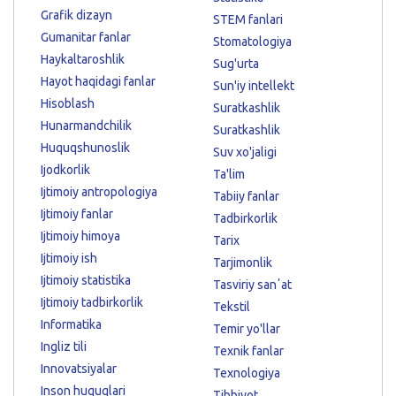
Grafik dizayn
STEM fanlari
Gumanitar fanlar
Stomatologiya
Haykaltaroshlik
Sug'urta
Hayot haqidagi fanlar
Sun'iy intellekt
Hisoblash
Suratkashlik
Hunarmandchilik
Suratkashlik
Huquqshunoslik
Suv xo'jaligi
Ijodkorlik
Ta'lim
Ijtimoiy antropologiya
Tabiiy fanlar
Ijtimoiy fanlar
Tadbirkorlik
Ijtimoiy himoya
Tarix
Ijtimoiy ish
Tarjimonlik
Ijtimoiy statistika
Tasviriy sanʼat
Ijtimoiy tadbirkorlik
Tekstil
Informatika
Temir yo'llar
Ingliz tili
Texnik fanlar
Innovatsiyalar
Texnologiya
Inson huquqlari
Tibbiyot