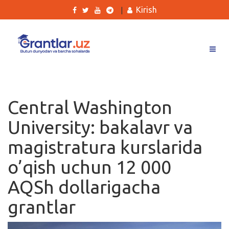
Kirish
|
Grantlar
Tanlovlar
Central Washington
Ishlar
University: bakalavr va
Kurslar
magistratura kurslarida
Blog
o’qish uchun 12 000
Yana
AQSh dollarigacha
grantlar
Qidirish