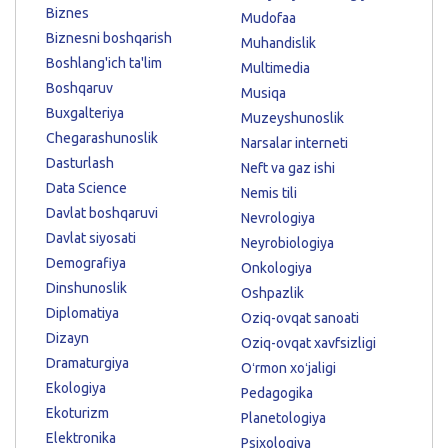
Biznes
Mudofaa
Biznesni boshqarish
Muhandislik
Boshlang'ich ta'lim
Multimedia
Boshqaruv
Musiqa
Buxgalteriya
Muzeyshunoslik
Chegarashunoslik
Narsalar interneti
Dasturlash
Neft va gaz ishi
Data Science
Nemis tili
Davlat boshqaruvi
Nevrologiya
Davlat siyosati
Neyrobiologiya
Demografiya
Onkologiya
Dinshunoslik
Oshpazlik
Diplomatiya
Oziq-ovqat sanoati
Dizayn
Oziq-ovqat xavfsizligi
Dramaturgiya
Oʻrmon xoʻjaligi
Ekologiya
Pedagogika
Ekoturizm
Planetologiya
Elektronika
Psixologiya