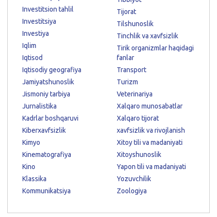
Investitsion tahlil
Tijorat
Investitsiya
Tilshunoslik
Investiya
Tinchlik va xavfsizlik
Iqlim
Tirik organizmlar haqidagi
Iqtisod
fanlar
Iqtisodiy geografiya
Transport
Jamiyatshunoslik
Turizm
Jismoniy tarbiya
Veterinariya
Jurnalistika
Xalqaro munosabatlar
Kadrlar boshqaruvi
Xalqaro tijorat
Kiberxavfsizlik
xavfsizlik va rivojlanish
Kimyo
Xitoy tili va madaniyati
Kinematografiya
Xitoyshunoslik
Kino
Yapon tili va madaniyati
Klassika
Yozuvchilik
Kommunikatsiya
Zoologiya