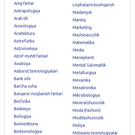
Aniq fanlar
Loyihalarni boshqarish
Antrapologiya
Madaniyat
Arab tili
Mantiq
Arxeologiya
Marketing
Arxitektura
Mashinasozlik
Astrofizika
Matematika
Astronomiya
Media
Atrof-muhit fanlari
Menejment
Aviatsiya
Mental Salomatlik
Axborot texnologiyalari
Metallurgiya
Bank ishi
Mexanika
Barcha soha
Mexatronika
Barqaror rivojlanish fanlari
Mikrobiologiya
Biofizika
Mineralshunoslik
Biokimyo
Moda (Fashion)
Biologiya
Moddashunoslik
Biomeditsina
Moliya
Biotexnologiya
Moliyaviy texnologiyalar