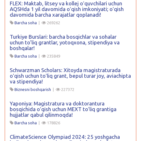
FLEX: Maktab, litsey va kollej oʻquvchilari uchun
AQSHda 1 yil davomida oʻqish imkoniyati; oʻqish
davomida barcha xarajatlar qoplanadi!
Barcha soha
|
269262
Turkiye Burslari: barcha bosqichlar va sohalar
uchun to’liq grantlar, yotoqxona, stipendiya va
boshqalar!
Barcha soha
|
235849
Schwarzman Scholars: Xitoyda magistraturada
oʻqish uchun toʻliq grant, bepul turar joy, aviachipta
va stipendiya!
Biznesni boshqarish
|
227372
Yaponiya: Magistratura va doktorantura
bosqichida oʻqish uchun MEXT toʻliq grantiga
hujjatlar qabul qilinmoqda!
Barcha soha
|
178826
ClimateScience Olympiad 2024: 25 yoshgacha