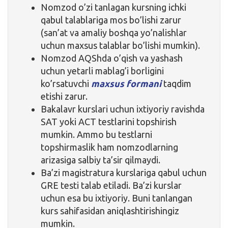
Nomzod o’zi tanlagan kursning ichki
qabul talablariga mos bo’lishi zarur
(san’at va amaliy boshqa yo’nalishlar
uchun maxsus talablar bo’lishi mumkin).
Nomzod AQShda o’qish va yashash
uchun yetarli mablag’i borligini
ko’rsatuvchi
maxsus formani
taqdim
etishi zarur.
Bakalavr kurslari uchun ixtiyoriy ravishda
SAT yoki ACT testlarini topshirish
mumkin. Ammo bu testlarni
topshirmaslik ham nomzodlarning
arizasiga salbiy ta’sir qilmaydi.
Ba’zi magistratura kurslariga qabul uchun
GRE testi talab etiladi. Ba’zi kurslar
uchun esa bu ixtiyoriy. Buni tanlangan
kurs sahifasidan aniqlashtirishingiz
mumkin.