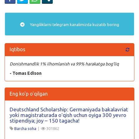
Yangiliklarni
telegram
kanalimizda kuzatib boring
Iqtibos
Donishmandlik 1% ilhomlanish va 99% harakatga bog’liq
- Tomas Edison
Eng ko'p o'qilgan
Deutschland Scholarship: Germaniyada bakalavriat
yoki magistraturada oʻqish uchun oyiga 300 yevro
stipendiya; joy – 150 tagacha!
Barcha soha
|
301862