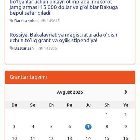
boʻlganlar uchun onlayn olimpiada: mukofot
jamgʻarmasi 15 000 dollar va gʻoliblar Bakuga
bepul safar qiladi!
Barcha soha
|
149615
Rossiya: Bakalavriat va magistraturada o’qish
uchun to’liq grant va oylik stipendiya!
Dasturlash
|
143836
Grantlar taqvimi
Avgust 2026
Du
Se
Ch
Pa
Ju
Sh
Ya
1
2
3
4
5
6
8
9
7
10
11
12
13
14
15
16