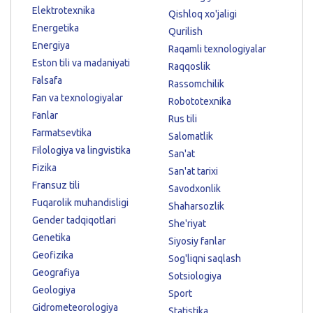
Elektrotexnika
Qishloq xo'jaligi
Energetika
Qurilish
Energiya
Raqamli texnologiyalar
Eston tili va madaniyati
Raqqoslik
Falsafa
Rassomchilik
Fan va texnologiyalar
Robototexnika
Fanlar
Rus tili
Farmatsevtika
Salomatlik
Filologiya va lingvistika
San'at
Fizika
San'at tarixi
Fransuz tili
Savodxonlik
Fuqarolik muhandisligi
Shaharsozlik
Gender tadqiqotlari
She'riyat
Genetika
Siyosiy fanlar
Geofizika
Sog'liqni saqlash
Geografiya
Sotsiologiya
Geologiya
Sport
Gidrometeorologiya
Statistika