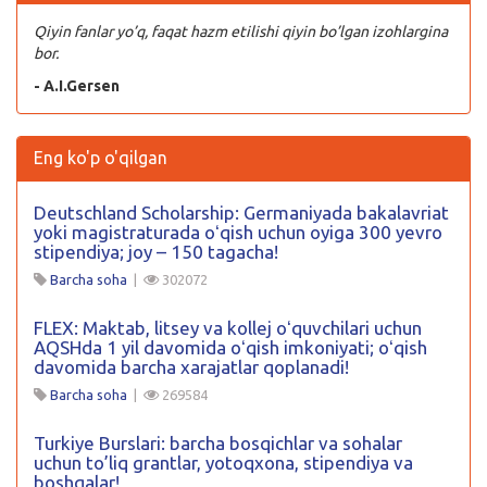
Qiyin fanlar yo’q, faqat hazm etilishi qiyin bo’lgan izohlargina
bor.
- A.I.Gersen
Eng ko'p o'qilgan
Deutschland Scholarship: Germaniyada bakalavriat
yoki magistraturada oʻqish uchun oyiga 300 yevro
stipendiya; joy – 150 tagacha!
Barcha soha
|
302072
FLEX: Maktab, litsey va kollej oʻquvchilari uchun
AQSHda 1 yil davomida oʻqish imkoniyati; oʻqish
davomida barcha xarajatlar qoplanadi!
Barcha soha
|
269584
Turkiye Burslari: barcha bosqichlar va sohalar
uchun to’liq grantlar, yotoqxona, stipendiya va
boshqalar!