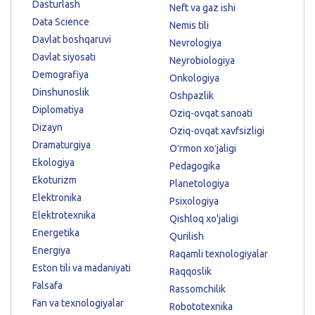
Dasturlash
Neft va gaz ishi
Data Science
Nemis tili
Davlat boshqaruvi
Nevrologiya
Davlat siyosati
Neyrobiologiya
Demografiya
Onkologiya
Dinshunoslik
Oshpazlik
Diplomatiya
Oziq-ovqat sanoati
Dizayn
Oziq-ovqat xavfsizligi
Dramaturgiya
Oʻrmon xoʻjaligi
Ekologiya
Pedagogika
Ekoturizm
Planetologiya
Elektronika
Psixologiya
Elektrotexnika
Qishloq xo'jaligi
Energetika
Qurilish
Energiya
Raqamli texnologiyalar
Eston tili va madaniyati
Raqqoslik
Falsafa
Rassomchilik
Fan va texnologiyalar
Robototexnika