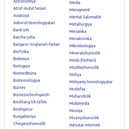
Astronomiya
Media
Atrof-muhit fanlari
Menejment
Aviatsiya
Mental Salomatlik
Axborot texnologiyalari
Metallurgiya
Bank ishi
Mexanika
Barcha soha
Mexatronika
Barqaror rivojlanish fanlari
Mikrobiologiya
Biofizika
Mineralshunoslik
Biokimyo
Moda (Fashion)
Biologiya
Moddashunoslik
Biomeditsina
Moliya
Biotexnologiya
Moliyaviy texnologiyalar
Biznes
Mudofaa
Biznesni boshqarish
Muhandislik
Boshlang'ich ta'lim
Multimedia
Boshqaruv
Musiqa
Buxgalteriya
Muzeyshunoslik
Chegarashunoslik
Narsalar interneti