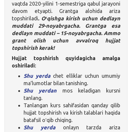
vaqtda 2020-yilini 1-semestriga qabul jarayoni
davom etyapti. Grantga alohida ariza
topshiriladi
. Oʻqishga kirish uchun dedlayn
muddati 29-noyabrgacha. Grantga esa
dedlayn muddati – 15-noyabrgacha. Ammo
grant olish uchun avvalroq hujjat
topshirish kerak!
Hujjat topshirish quyidagicha amalga
oshiriladi:
Shu yerda
chet elliklar uchun umumiy
ma’lumotlar bilan tanishing.
Shu yerdan
mos keladigan kursni
tanlang.
Tanlangan kurs sahifasidan qanday qilib
hujjat topshirish va kirish talablari haqida
batafsil oʻqib chiqing.
Shu yerda
onlayn tarzda ariza