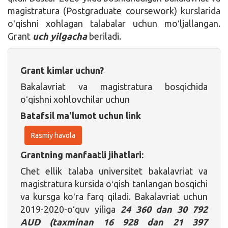
magistratura (Postgraduate coursework) kurslarida
oʻqishni xohlagan talabalar uchun moʻljallangan.
Grant
uch yilgacha
beriladi.
Grant kimlar uchun?
Bakalavriat va magistratura bosqichida
oʻqishni xohlovchilar uchun
Batafsil ma'lumot uchun link
Rasmiy havola
Grantning manfaatli jihatlari:
Chet ellik talaba universitet bakalavriat va
magistratura kursida oʻqish tanlangan bosqichi
va kursga koʻra farq qiladi. Bakalavriat uchun
2019-2020-oʻquv yiliga
24 360 dan 30 792
AUD (taxminan 16 928 dan 21 397