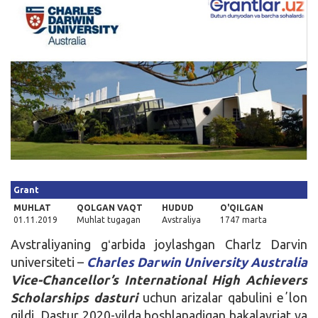
Kirish
Grant
MUHLAT
QOLGAN VAQT
HUDUD
O'QILGAN
01.11.2019
Muhlat tugagan
Avstraliya
1747 marta
Avstraliyaning gʻarbida joylashgan Charlz Darvin
universiteti –
Charles Darwin University Australia
Vice-Chancellor’s International High Achievers
Scholarships dasturi
uchun arizalar qabulini eʼlon
qildi. Dastur 2020-yilda boshlanadigan bakalavriat va