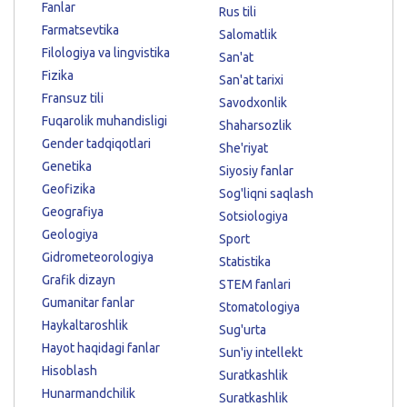
Fanlar
Rus tili
Farmatsevtika
Salomatlik
Filologiya va lingvistika
San'at
Fizika
San'at tarixi
Fransuz tili
Savodxonlik
Fuqarolik muhandisligi
Shaharsozlik
Gender tadqiqotlari
She'riyat
Genetika
Siyosiy fanlar
Geofizika
Sog'liqni saqlash
Geografiya
Sotsiologiya
Geologiya
Sport
Gidrometeorologiya
Statistika
Grafik dizayn
STEM fanlari
Gumanitar fanlar
Stomatologiya
Haykaltaroshlik
Sug'urta
Hayot haqidagi fanlar
Sun'iy intellekt
Hisoblash
Suratkashlik
Hunarmandchilik
Suratkashlik