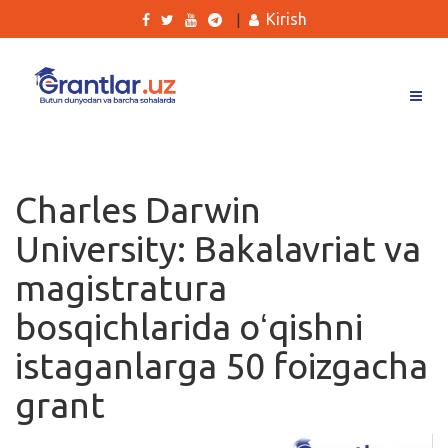
Kirish
|
Grantlar
Tanlovlar
Charles Darwin
Ishlar
University: Bakalavriat va
Kurslar
magistratura
Blog
bosqichlarida oʻqishni
Yana
istaganlarga 50 foizgacha
grant
Qidirish