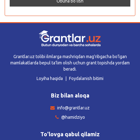
Grantlar.uz tolibi ilmlarga mashriqdan mag’ribgacha bo’lgan
mamlakatlarda bepul ta’lim olish uchun grant topishda yordam
beradi.
Loyiha haqida
Foydalanish bitimi
Biz bilan aloqa
info@grantlar.uz
@hamidziyo
To'lovga qabul qilamiz