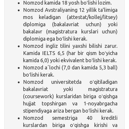
Nomzod kamida 18 yosh boʻlishi lozim.
Nomzod Avstraliyaning 12 yillik ta’limiga
mos keladigan (attestat/kollej/litsey)
diplomiga (bakalavriat uchun) yoki
bakalavr (magistratura kurslari uchun)
diplomiga ega boʻlishi kerak.
Nomzod ingliz tilini yaxshi bilishi zarur.
Kamida IELTS 6,5 (har bir qism boʻyicha
kamida 6,0) yoki ekvivalent boʻlishi kerak.
Nomzod aʼlochi (7,0 dan kamida 5,3 ball)
boʻlishi kerak.
Nomzod universitetda oʻqitiladigan
bakalavriat yoki magistratura
(coursework) kurslaridan biriga oʻqishga
hujjat topshirgan va 1-noyabrgacha
stipendiyaga ariza bergan boʻlishi kerak.
Nomzod semestriga 40 kreditli
kurslardan biriga oʻqishga kirishi va