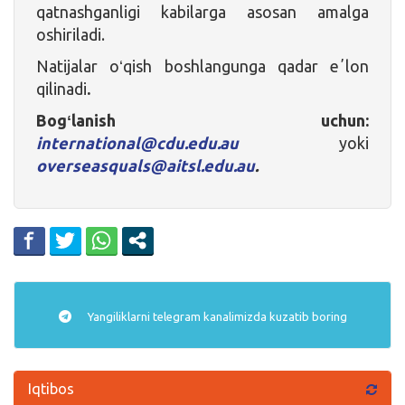
qatnashganligi kabilarga asosan amalga
oshiriladi.
Natijalar oʻqish boshlangunga qadar eʼlon
qilinadi
.
Bogʻlanish uchun:
international@cdu.edu.au
yoki
overseasquals@aitsl.edu.au
.
Yangiliklarni
telegram
kanalimizda kuzatib boring
Iqtibos