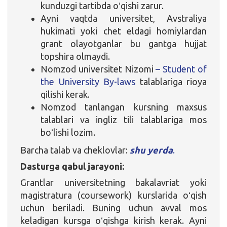
kunduzgi tartibda oʻqishi zarur.
Ayni vaqtda universitet, Avstraliya
hukimati yoki chet eldagi homiylardan
grant olayotganlar bu gantga hujjat
topshira olmaydi.
Nomzod universitet Nizomi
– Student of
the University By-laws
talablariga rioya
qilishi kerak.
Nomzod tanlangan kursning maxsus
talablari va ingliz tili talablariga mos
boʻlishi lozim.
Barcha talab va cheklovlar:
shu yerda
.
Dasturga qabul jarayoni:
Grantlar universitetning bakalavriat yoki
magistratura (coursework) kurslarida oʻqish
uchun beriladi. Buning uchun avval mos
keladigan kursga oʻqishga kirish kerak. Ayni