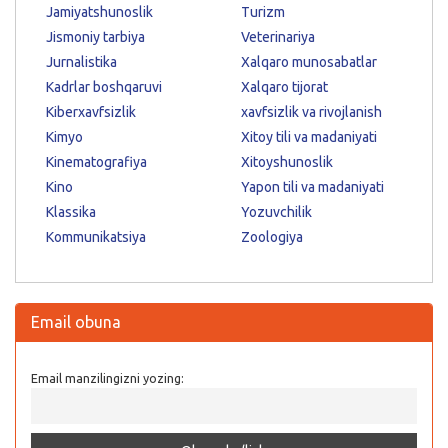
Jamiyatshunoslik
Turizm
Jismoniy tarbiya
Veterinariya
Jurnalistika
Xalqaro munosabatlar
Kadrlar boshqaruvi
Xalqaro tijorat
Kiberxavfsizlik
xavfsizlik va rivojlanish
Kimyo
Xitoy tili va madaniyati
Kinematografiya
Xitoyshunoslik
Kino
Yapon tili va madaniyati
Klassika
Yozuvchilik
Kommunikatsiya
Zoologiya
Email obuna
Email manzilingizni yozing: