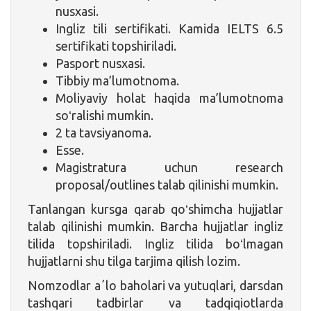
nusxasi.
Ingliz tili sertifikati. Kamida IELTS 6.5
sertifikati topshiriladi.
Pasport nusxasi.
Tibbiy ma’lumotnoma.
Moliyaviy holat haqida ma’lumotnoma
soʻralishi mumkin.
2 ta tavsiyanoma.
Esse.
Magistratura uchun research
proposal/outlines talab qilinishi mumkin.
Tanlangan kursga qarab qoʻshimcha hujjatlar
talab qilinishi mumkin. Barcha hujjatlar ingliz
tilida topshiriladi. Ingliz tilida boʻlmagan
hujjatlarni shu tilga tarjima qilish lozim.
Nomzodlar aʼlo baholari va yutuqlari, darsdan
tashqari tadbirlar va tadqiqiotlarda