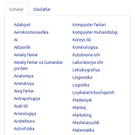
Sohalar
Davlatlar
Adabiyot
Kompyuter fanlari
Aerokosmonavtika
Kompyuter muhandisligi
AI
Koreys tili
Aktyorlik
Kriminologiya
Amaliy fanlar
Kutubxona ishi
Amaliy fanlar va Gumanitar
Laboratoriya ishi
yordam
Leksikografiya
Anatomiya
Lingvistika
Animatsiya
Logistika
Aniq fanlar
Loyihalarni boshqarish
Antrapologiya
Madaniyat
Arab tili
Mantiq
Arxeologiya
Marketing
Arxitektura
Mashinasozlik
Astrofizika
Matematika