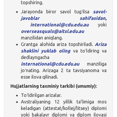
topshiring.
Jarayonda biror savol tugʻilsa
savol-
javoblar sahifasidan
,
international@cdu.edu.au
yoki
overseasquals@aitsl.edu.au
manzilidan aniqlang.
Grantga alohida ariza topshiriladi.
Ariza
shaklini yuklab oling
va toʻldiring va
dedlayngacha
international@cdu.edu.au
manziliga
joʻnating. Arizaga 2 ta tavsiyanoma va
esse ilova qilinadi.
Hujjatlarning taxminiy tarkibi (umumiy):
Toʻldirilgan arizalar.
Avstraliyaning 12 yillik ta’limiga mos
keladigan (attestat/kollej/litsey) diplomi
yoki bakalavr diplomi va diplom ilovasi