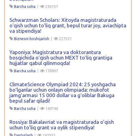
Barcha soha
|
236157
Schwarzman Scholars: Xitoyda magistraturada
oʻqish uchun toʻliq grant, bepul turar joy, aviachipta
va stipendiya!
Biznesni boshqarish
|
227521
Yaponiya: Magistratura va doktorantura
bosqichida oʻqish uchun MEXT toʻliq grantiga
hujjatlar qabul qilinmoqda!
Barcha soha
|
178967
ClimateScience Olympiad 2024: 25 yoshgacha
boʻlganlar uchun onlayn olimpiada: mukofot
jamgʻarmasi 15 000 dollar va gʻoliblar Bakuga
bepul safar qiladi!
Barcha soha
|
149746
Rossiya: Bakalavriat va magistraturada o’qish
uchun to’liq grant va oylik stipendiya!
Dasturlash
|
143933