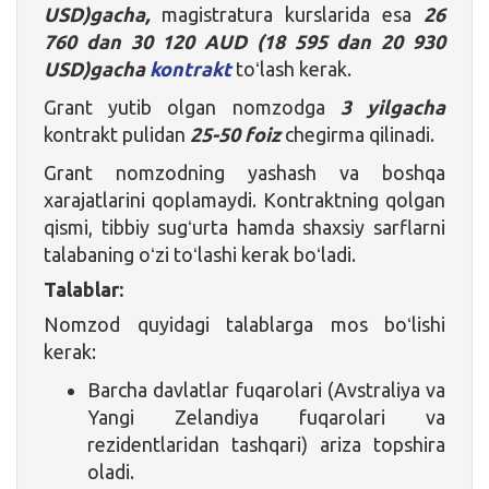
USD)gacha,
magistratura kurslarida esa
26
760 dan 30 120 AUD (18 595 dan 20 930
USD)gacha
kontrakt
toʻlash kerak.
Grant yutib olgan nomzodga
3 yilgacha
kontrakt pulidan
25-50 foiz
chegirma qilinadi.
Grant nomzodning yashash va boshqa
xarajatlarini qoplamaydi. Kontraktning qolgan
qismi, tibbiy sugʻurta hamda shaxsiy sarflarni
talabaning oʻzi toʻlashi kerak boʻladi.
Talablar:
Nomzod quyidagi talablarga mos boʻlishi
kerak:
Barcha davlatlar fuqarolari (Avstraliya va
Yangi Zelandiya fuqarolari va
rezidentlaridan tashqari) ariza topshira
oladi.