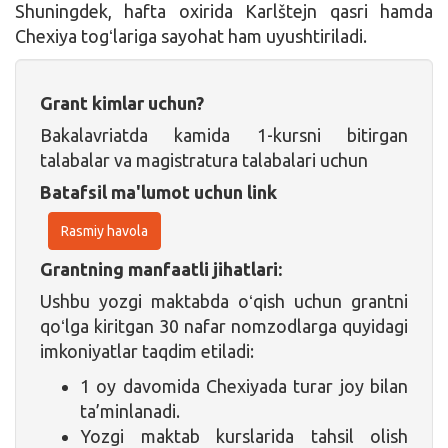
Shuningdek, hafta oxirida Karlštejn qasri hamda
Chexiya togʻlariga sayohat ham uyushtiriladi.
Grant kimlar uchun?
Bakalavriatda kamida 1-kursni bitirgan
talabalar va magistratura talabalari uchun
Batafsil ma'lumot uchun link
Rasmiy havola
Grantning manfaatli jihatlari:
Ushbu yozgi maktabda oʻqish uchun grantni
qoʻlga kiritgan 30 nafar nomzodlarga quyidagi
imkoniyatlar taqdim etiladi:
1 oy davomida Chexiyada turar joy bilan
ta’minlanadi.
Yozgi maktab kurslarida tahsil olish