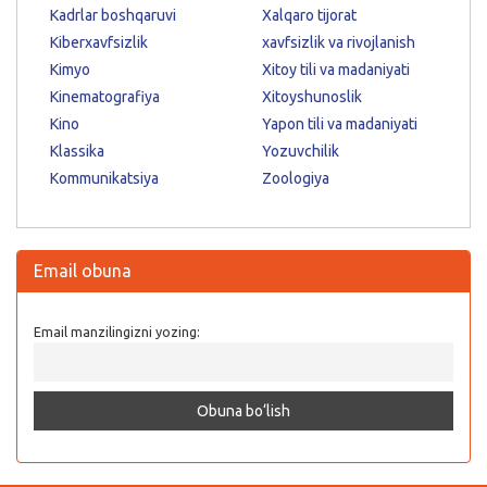
Kadrlar boshqaruvi
Xalqaro tijorat
Kiberxavfsizlik
xavfsizlik va rivojlanish
Kimyo
Xitoy tili va madaniyati
Kinematografiya
Xitoyshunoslik
Kino
Yapon tili va madaniyati
Klassika
Yozuvchilik
Kommunikatsiya
Zoologiya
Email obuna
Email manzilingizni yozing: