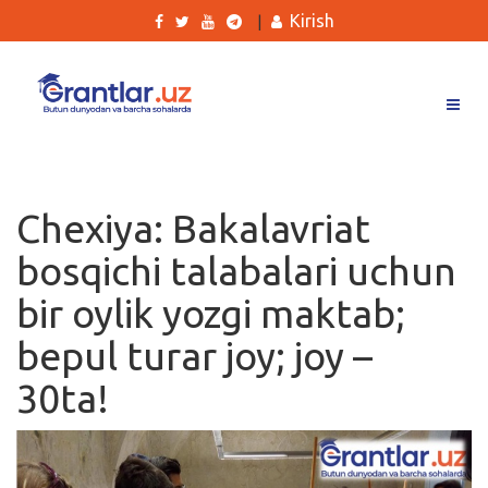
Kirish
|
Grantlar
Tanlovlar
Chexiya: Bakalavriat
Ishlar
bosqichi talabalari uchun
Kurslar
bir oylik yozgi maktab;
Blog
bepul turar joy; joy –
Yana
30ta!
Qidirish