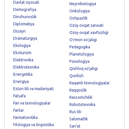
Davlat siyosati
Neyrobiologiya
Demografiya
Onkologiya
Dinshunoslik
Oshpazlik
Diplomatiya
Oziq-ovqat sanoati
Dizayn
Oziq-ovqat xavfsizligi
Dramaturgiya
Oʻrmon xoʻjaligi
Ekologiya
Pedagogika
Ekoturizm
Planetologiya
Elektronika
Psixologiya
Elektrotexnika
Qishloq xo'jaligi
Energetika
Qurilish
Energiya
Raqamli texnologiyalar
Eston tili va madaniyati
Raqqoslik
Falsafa
Rassomchilik
Fan va texnologiyalar
Robototexnika
Fanlar
Rus tili
Farmatsevtika
Salomatlik
Filologiya va lingvistika
San'at