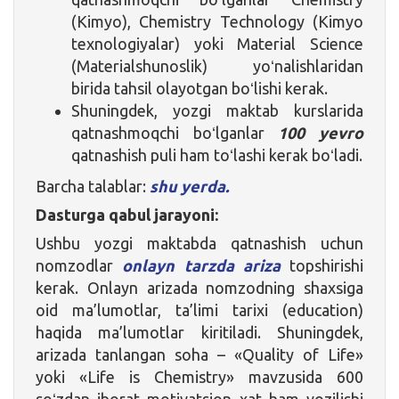
(Kimyo), Chemistry Technology (Kimyo
texnologiyalar) yoki Material Science
(Materialshunoslik) yoʻnalishlaridan
birida tahsil olayotgan boʻlishi kerak.
Shuningdek, yozgi maktab kurslarida
qatnashmoqchi boʻlganlar
100 yevro
qatnashish puli ham toʻlashi kerak boʻladi.
Barcha talablar:
shu yerda.
Dasturga qabul jarayoni:
Ushbu yozgi maktabda qatnashish uchun
nomzodlar
onlayn tarzda ariza
topshirishi
kerak. Onlayn arizada nomzodning shaxsiga
oid ma’lumotlar, ta’limi tarixi (education)
haqida ma’lumotlar kiritiladi. Shuningdek,
arizada tanlangan soha – «Quality of Life»
yoki «Life is Chemistry» mavzusida 600
soʻzdan iborat motivatsion xat ham yozilishi