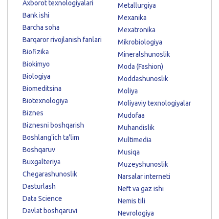
Axborot texnologiyalari
Metallurgiya
Bank ishi
Mexanika
Barcha soha
Mexatronika
Barqaror rivojlanish fanlari
Mikrobiologiya
Biofizika
Mineralshunoslik
Biokimyo
Moda (Fashion)
Biologiya
Moddashunoslik
Biomeditsina
Moliya
Biotexnologiya
Moliyaviy texnologiyalar
Biznes
Mudofaa
Biznesni boshqarish
Muhandislik
Boshlang'ich ta'lim
Multimedia
Boshqaruv
Musiqa
Buxgalteriya
Muzeyshunoslik
Chegarashunoslik
Narsalar interneti
Dasturlash
Neft va gaz ishi
Data Science
Nemis tili
Davlat boshqaruvi
Nevrologiya