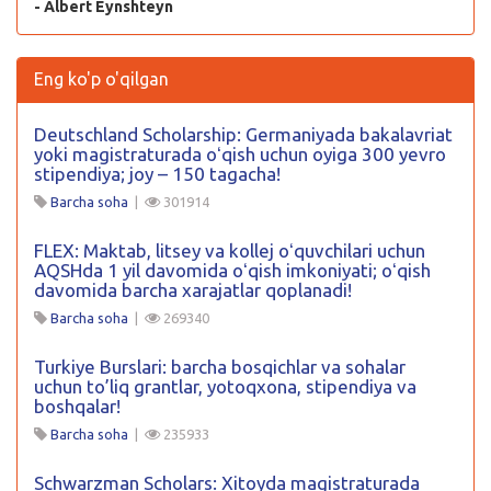
- Albert Eynshteyn
Eng ko'p o'qilgan
Deutschland Scholarship: Germaniyada bakalavriat
yoki magistraturada oʻqish uchun oyiga 300 yevro
stipendiya; joy – 150 tagacha!
Barcha soha
|
301914
FLEX: Maktab, litsey va kollej oʻquvchilari uchun
AQSHda 1 yil davomida oʻqish imkoniyati; oʻqish
davomida barcha xarajatlar qoplanadi!
Barcha soha
|
269340
Turkiye Burslari: barcha bosqichlar va sohalar
uchun to’liq grantlar, yotoqxona, stipendiya va
boshqalar!
Barcha soha
|
235933
Schwarzman Scholars: Xitoyda magistraturada