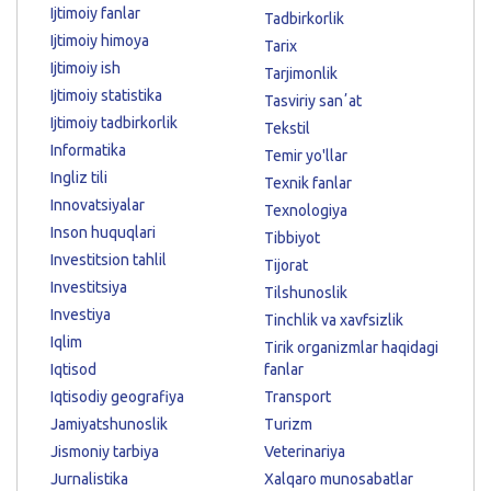
Ijtimoiy fanlar
Tadbirkorlik
Ijtimoiy himoya
Tarix
Ijtimoiy ish
Tarjimonlik
Ijtimoiy statistika
Tasviriy sanʼat
Ijtimoiy tadbirkorlik
Tekstil
Informatika
Temir yo'llar
Ingliz tili
Texnik fanlar
Innovatsiyalar
Texnologiya
Inson huquqlari
Tibbiyot
Investitsion tahlil
Tijorat
Investitsiya
Tilshunoslik
Investiya
Tinchlik va xavfsizlik
Iqlim
Tirik organizmlar haqidagi
Iqtisod
fanlar
Iqtisodiy geografiya
Transport
Jamiyatshunoslik
Turizm
Jismoniy tarbiya
Veterinariya
Jurnalistika
Xalqaro munosabatlar