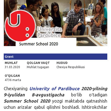
Kirish
Grant
MUHLAT
QOLGAN VAQT
HUDUD
31.03.2020
Muhlat tugagan
Chexiya Respublikasi
O'QILGAN
4736 marta
Chexiyaning
Univerity of Pardibuce
2020-yilning
9-iyulidan 8-avgustigacha
boʻlib oʻtadigan
Summer School 2020
yozgi maktabda qatnashish
uchun arizalar qabul qilishni boshladi. Ishtirokchilar