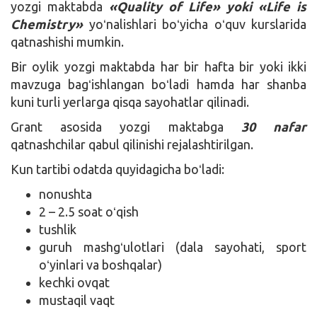
yozgi maktabda
«Quality of Life» yoki
«Life is
Chemistry»
yoʻnalishlari boʻyicha oʻquv kurslarida
qatnashishi mumkin.
Bir oylik yozgi maktabda har bir hafta bir yoki ikki
mavzuga bagʻishlangan boʻladi hamda har shanba
kuni turli yerlarga qisqa sayohatlar qilinadi.
Grant asosida yozgi maktabga
30 nafar
qatnashchilar qabul qilinishi rejalashtirilgan.
Kun tartibi odatda quyidagicha boʻladi:
nonushta
2 – 2.5 soat oʻqish
tushlik
guruh mashgʻulotlari (dala sayohati, sport
oʻyinlari va boshqalar)
kechki ovqat
mustaqil vaqt