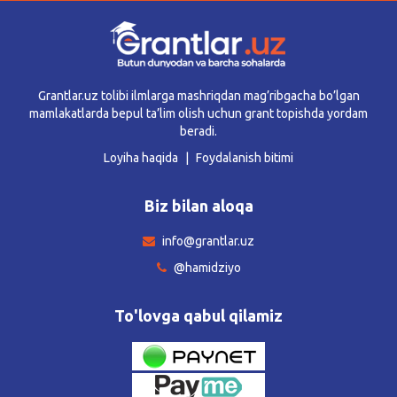
Grantlar.uz tolibi ilmlarga mashriqdan mag’ribgacha bo’lgan
mamlakatlarda bepul ta’lim olish uchun grant topishda yordam
beradi.
Loyiha haqida
Foydalanish bitimi
Biz bilan aloqa
info@grantlar.uz
@hamidziyo
To'lovga qabul qilamiz