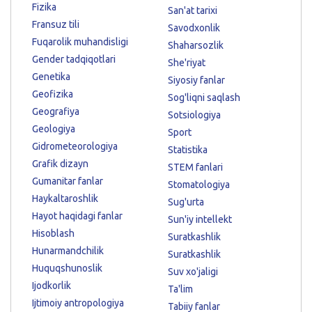
Fizika
San'at tarixi
Fransuz tili
Savodxonlik
Fuqarolik muhandisligi
Shaharsozlik
Gender tadqiqotlari
She'riyat
Genetika
Siyosiy fanlar
Geofizika
Sog'liqni saqlash
Geografiya
Sotsiologiya
Geologiya
Sport
Gidrometeorologiya
Statistika
Grafik dizayn
STEM fanlari
Gumanitar fanlar
Stomatologiya
Haykaltaroshlik
Sug'urta
Hayot haqidagi fanlar
Sun'iy intellekt
Hisoblash
Suratkashlik
Hunarmandchilik
Suratkashlik
Huquqshunoslik
Suv xo'jaligi
Ijodkorlik
Ta'lim
Ijtimoiy antropologiya
Tabiiy fanlar