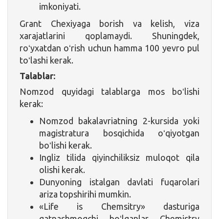
imkoniyati.
Grant Chexiyaga borish va kelish, viza
xarajatlarini qoplamaydi. Shuningdek,
roʻyxatdan oʻrish uchun hamma 100 yevro pul
toʻlashi kerak.
Talablar:
Nomzod quyidagi talablarga mos boʻlishi
kerak:
Nomzod bakalavriatning 2-kursida yoki
magistratura bosqichida oʻqiyotgan
boʻlishi kerak.
Ingliz tilida qiyinchiliksiz muloqot qila
olishi kerak.
Dunyoning istalgan davlati fuqarolari
ariza topshirihi mumkin.
«Life is Chemsitry» dasturiga
qatnashmoqchi boʻlganlar Chemistry