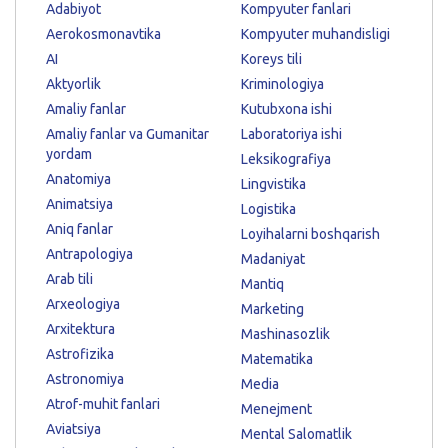
Adabiyot
Kompyuter fanlari
Aerokosmonavtika
Kompyuter muhandisligi
AI
Koreys tili
Aktyorlik
Kriminologiya
Amaliy fanlar
Kutubxona ishi
Amaliy fanlar va Gumanitar
Laboratoriya ishi
yordam
Leksikografiya
Anatomiya
Lingvistika
Animatsiya
Logistika
Aniq fanlar
Loyihalarni boshqarish
Antrapologiya
Madaniyat
Arab tili
Mantiq
Arxeologiya
Marketing
Arxitektura
Mashinasozlik
Astrofizika
Matematika
Astronomiya
Media
Atrof-muhit fanlari
Menejment
Aviatsiya
Mental Salomatlik